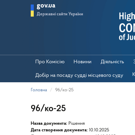
Перейти
gov.ua
до
основного
Державні сайти України
матеріалу
Про Комісію
Новини
Діяльність
К
Добір на посаду судді місцевого суду
Головна
96/ко-25
96/ко-25
Назва документа:
Рішення
Дата створення документа:
10.10.2025