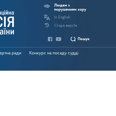
Людям з
порушенням зору
In English
Стара версІя
Пошук
пертна ради
Конкурс на посаду судді