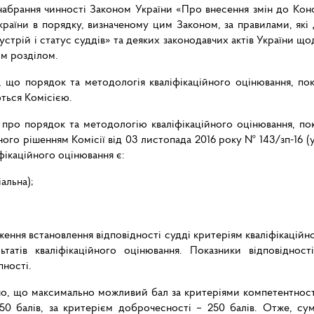
набрання чинності Законом України «Про внесення змін до Конс
України в порядку, визначеному цим Законом, за правилами, як
стрій і статус суддів» та деяких законодавчих актів України щ
им розділом.
 що порядок та методологія кваліфікаційного оцінювання, пока
ться Комісією.
я про порядок та методологію кваліфікаційного оцінювання, пок
ого рішенням Комісії від 03 листопада 2016 року № 143/зп-16 (у
фікаційного оцінювання є:
альна);
ложення встановлення відповідності судді критеріям кваліфікаційн
татів кваліфікаційного оцінювання. Показники відповідност
пності.
но, що максимально можливий бал за критеріями компетентності
250 балів, за критерієм доброчесності – 250 балів. Отже, су