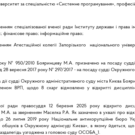
ніверситет за спеціальністю «Системне програмування», професій
нням спеціалізованої вченої ради Інституту держави і права і
с; фінансове право; інформаційне право;
ням Атестаційної колегії Запорізького національного універс
 року № 950/2010 Бояринцеву М.А. призначено на посаду судді
ід 28 вересня 2017 року № 297/2017 - на посаду судді Окружного
 дії судді Окружного адміністративного суду міста Києва Бояр
членом ВРП, щодо 8 скарг відмовлено у відкритті дисциплі
щої ради правосуддя 12 березня 2025 року відкрито дис
М.А. за зверненням Маселка Р.А. Як зазначено в ухвалі про від
що 26 липня 2019 року Національне антикорупційне бюро Ук
обшуків в Окружному адмінсуді Києва», в якому йдеться, що н
 заздалегідь узгоджена з головою суду ОСОБА_1.