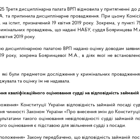
25 Третя дисциплінарна палата ВРП відмовила у притягненні до 
А. та припинила дисциплінарне провадження. При цьому Комісія
 на іспит, призначений 19 квітня 2019 року. Зокрема, у пункті 
имінальних проваджень, що надані НАБУ, суддя Бояринцева М.А
квітня 2019 року.
ьою дисциплінарною палатою ВРП надано оцінку доводам заявн
019 року, зокрема Бояринцевої М.А., в діях якої не встановле
, які були предметом дослідження у кримінальних провадження
увала та оцінку їм не надавала.
ння кваліфікаційного оцінювання судді на відповідність займаній 
оження» Конституції України відповідність займаній посаді су
я чинності Законом України «Про внесення змін до Конституції
ультатами такого оцінювання невідповідності судді займаній п
ого оцінювання є підставою для звільнення судді з посади.
 положення» Закону передбачено, що відповідність займаній пос