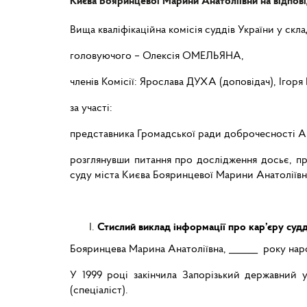
Києва Бояринцевої Марини Анатоліївни на відпові
Вища кваліфікаційна комісія суддів України у склад
головуючого – Олексія ОМЕЛЬЯНА,
членів Комісії: Ярослава ДУХА (доповідач), І
за участі:
представника Громадської ради доброчесності
розглянувши питання про дослідження досьє, про
суду міста Києва Бояринцевої Марини Анатоліївни
Стислий виклад інформації про кар’єру судд
Бояринцева Марина Анатоліївна, ______ року нар
У 1999 році закінчила Запорізький державний 
(спеціаліст).