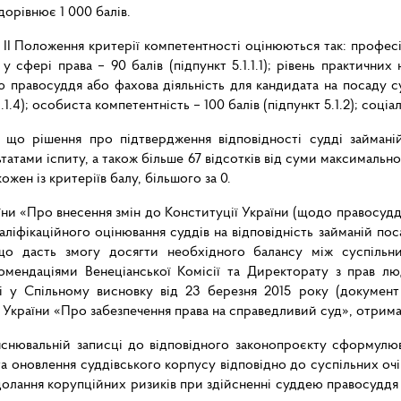
дорівнює 1 000 балів.
лу ІІ Положення критерії компетентності оцінюються так: профе
ь у сфері права – 90 балів (підпункт 5.1.1.1); рівень практичних
ею правосуддя або фахова діяльність для кандидата на посаду суд
1.4); особиста компетентність – 100 балів (підпункт 5.1.2); соціал
 що рішення про підтвердження відповідності судді займані
татами іспиту, а також більше 67 відсотків від суми максимальн
ожен із критеріїв балу, більшого за 0.
ни «Про внесення змін до Конституції України (щодо правосудд
ліфікаційного оцінювання суддів на відповідність займаній пос
що дасть змогу досягти необхідного балансу між суспільн
екомендаціями Венеціанської Комісії та Директорату з прав 
 у Спільному висновку від 23 березня 2015 року (документ
 України «Про забезпечення права на справедливий суд», отрима
яснювальній записці до відповідного законопроєкту сформулюв
 оновлення суддівського корпусу відповідно до суспільних очік
долання корупційних ризиків при здійсненні суддею правосуддя