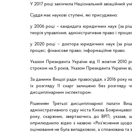
У 2017 році закінчила Національний авіаційний у
Суддя має наукові ступені, які присуджено:
у 2006 році – кандидата юридичних наук (за ріше
теорія управління; адміністративне право і проце
у 2020 році – доктора юридичних наук (за рішен
процес; фінансове право; інформаційне право.
Указом Президента України від 11 жовтня 2010
строком на 5 років, Указом Президента України в
За даними Вищої ради правосуддя, з 2016 року на
їх розгляду 11 скарг залишено без розгляду 
дисциплінарним інспектором.
Рішенням Третьої дисциплінарної палати Ви
адміністративного суду міста Києва Бояринцевої 
року, скаржник, звертаючись до ВРП, указав, 
оприлюднило відео з назвою «Роз’яснення щодо 
оцінювання не була випадковою, а спланована та