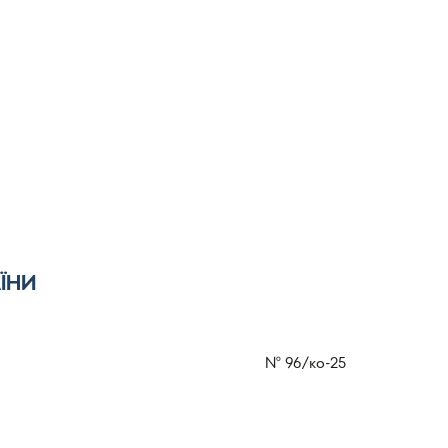
ЇНИ
№
96/ко-25