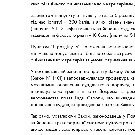
кваліфікаційного оцінювання за всіма критеріями 
За змістом підпункту 5.1 пункту 5 глави 6 розді
під час іспиту) – 300 балів, з яких: рівень знан
(підпункт 5.1.1.2); ефективність здійснення судд
підвищення фахового рівня – 10 балів (підпункт 5.1.
Пунктом 11 розділу V Положення встановлено,
мінімально допустимого і більшого бала за резуль
оцінювання всіх критеріїв за умови отримання за к
У пояснювальній записці до проєкту Закону Украї
(Закон № 1401) і запроваджувалася процедура ква
механізми» оновлення суддівського корпусу, 
індивідуальних прав, з іншого. Зокрема, за р
верховенства права Ради Європи, що викладені
оцінювання суддів, запроваджена в рамках Закону
Так само, ухвалюючи Закон, законодавець у По
здійснення трансформації системи судоустрою та
що до завдань законопроєкту також належить по