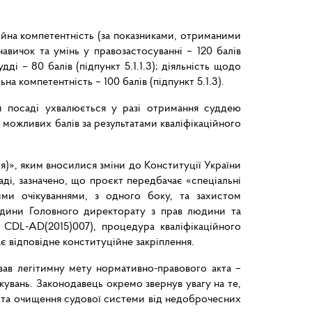
сійна компетентність (за показниками, отриманими
 навичок та умінь у правозастосуванні – 120 балів
ді – 80 балів (підпункт 5.1.1.3); діяльність щодо
ьна компетентність – 100 балів (підпункт 5.1.3).
й посаді ухвалюється у разі отримання суддею
о можливих балів за результатами кваліфікаційного
я)», яким вносилися зміни до Конституції України
аді, зазначено, що проєкт передбачає «спеціальні
ими очікуваннями, з одного боку, та захистом
людини Головного директорату з прав людини та
 CDL-AD(2015)007), процедура кваліфікаційного
є відповідне конституційне закріплення.
ав легітимну мету нормативно-правового акта –
увань. Законодавець окремо звернув увагу на те,
 та очищення судової системи від недоброчесних