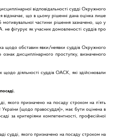
дисциплінарної відповідальності судді Окружного
 відзначає, що в цьому рішенні дана оцінка лише
75 мотивувальної частини рішення зазначено, що у
. не фігурує як учасник домовленості суддів про
ика щодо обставин явки/неявки суддів Окружного
но ознак дисциплінарного проступку, визначеного
х щодо діяльності суддів ОАСК, які здійснювали
посаді.
дді, якого призначено на посаду строком на п’ять
 України (щодо правосуддя)», має бути оцінена в
осаді за критеріями компетентності, професійної
аді судді, якого призначено на посаду строком на