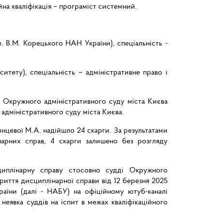
на кваліфікація – програміст системний.
м. В.М. Корецького НАН України), спеціальність -
итету), спеціальність – адміністративне право і
 Окружного адміністративного суду міста Києва
 адміністративного суду міста Києва.
инцевої М.А. надійшло 24 скарги. За результатами
нарних справ, 4 скарги залишено без розгляду
циплінарну справу стосовно судді Окружного
криття дисциплінарної справи від 12 березня 2025
раїни (далі - НАБУ) на офіційному ютуб-каналі
еявка суддів на іспит в межах кваліфікаційного