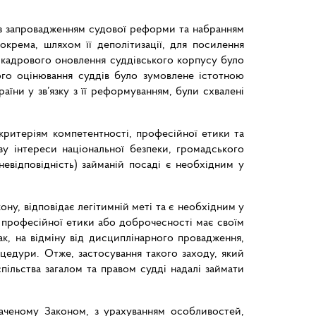
із запровадженням судової реформи та набранням
окрема, шляхом її деполітизації, для посилення
д кадрового оновлення суддівського корпусу було
ого оцінювання суддів було зумовлене істотною
аїни у зв’язку з її реформуванням, були схвалені
 критеріям компетентності, професійної етики та
зу інтереси національної безпеки, громадського
невідповідність) займаній посаді є необхідним у
кону, відповідає легітимній меті та є необхідним у
, професійної етики або доброчесності має своїм
к, на відміну від дисциплінарного провадження,
цедури. Отже, застосування такого заходу, який
пільства загалом та правом судді надалі займати
наченому Законом, з урахуванням особливостей,