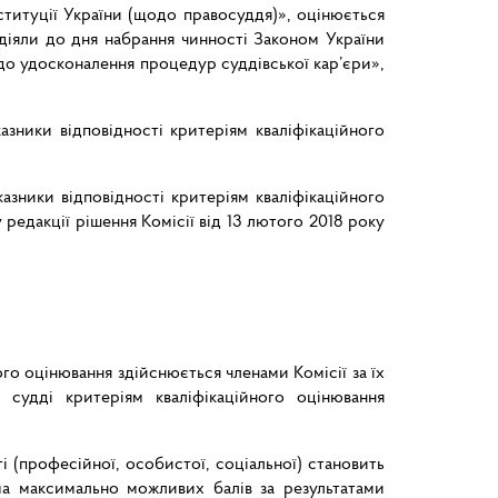
титуції України (щодо правосуддя)», оцінюється
і діяли до дня набрання чинності Законом України
одо удосконалення процедур суддівської кар’єри»,
зники відповідності критеріям кваліфікаційного
азники відповідності критеріям кваліфікаційного
 редакції рішення Комісії від 13 лютого 2018 року
ого оцінювання здійснюється членами Комісії за їх
і судді критеріям кваліфікаційного оцінювання
 (професійної, особистої, соціальної) становить
ма максимально можливих балів за результатами