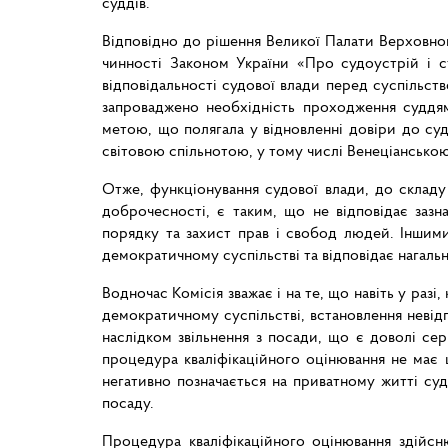
суддів.
Відповідно до рішення Великої Палати Верховно
чинності Законом України «Про судоустрій і ст
відповідальності судової влади перед суспільст
запроваджено необхідність проходження суддям
метою, що полягала у відновленні довіри до судо
світовою спільнотою, у тому числі Венеціанською 
Отже, функціонування судової влади, до складу 
доброчесності, є таким, що не відповідає зазн
порядку та захист прав і свобод людей. Іншими 
демократичному суспільстві та відповідає нагальн
Водночас Комісія зважає і на те, що навіть у разі
демократичному суспільстві, встановлення невід
наслідком звільнення з посади, що є доволі се
процедура кваліфікаційного оцінювання не має 
негативно позначається на приватному житті суд
посаду.
Процедура кваліфікаційного оцінювання здійсн