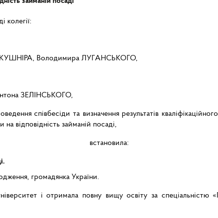
дність займаній посаді
і колегії:
горя КУШНІРА, Володимира ЛУГАНСЬКОГО,
 Антона ЗЕЛІНСЬКОГО,
ведення співбесіди та визначення результатів кваліфікаційно
 на відповідність займаній посаді,
встановила:
і.
одження, громадянка України.
університет і отримала повну вищу освіту за спеціальністю «