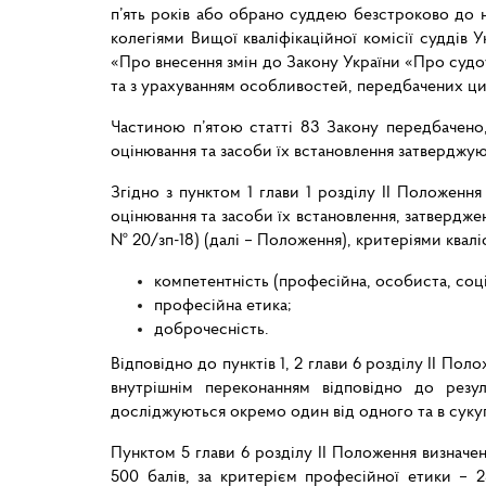
п’ять років або обрано суддею безстроково до 
колегіями Вищої кваліфікаційної комісії суддів 
«Про внесення змін до Закону України «Про судоу
та з урахуванням особливостей, передбачених ц
Частиною п’ятою статті 83 Закону передбачено,
оцінювання та засоби їх встановлення затверджую
Згідно з пунктом 1 глави 1 розділу ІІ Положенн
оцінювання та засоби їх встановлення, затверджен
№ 20/зп-18) (далі – Положення), критеріями квалі
компетентність (професійна, особиста, соці
професійна етика;
доброчесність.
Відповідно до пунктів 1, 2 глави 6 розділу II По
внутрішнім переконанням відповідно до резуль
досліджуються окремо один від одного та в суку
Пунктом 5 глави 6 розділу II Положення визначе
500 балів, за критерієм професійної етики – 