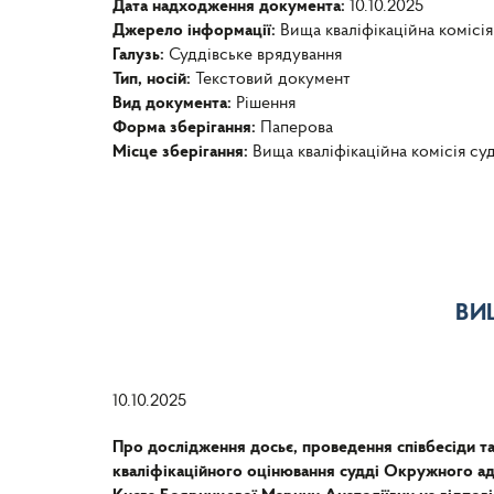
Дата надходження документа:
10.10.2025
Джерело інформації:
Вища кваліфікаційна комісія
Галузь:
Суддівське врядування
Тип, носій:
Текстовий документ
Вид документа:
Рішення
Форма зберігання:
Паперова
Місце зберігання:
Вища кваліфікаційна комісія су
ВИ
10.10.2025
Про дослідження досьє, проведення співбесіди та
кваліфікаційного оцінювання судді Окружного ад