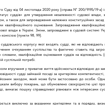
го Суду від 04 листопада 2020 року (справа № 200/9195/19-а) 
атус суддів» для утвердження незалежності судової влади, з
вом, а також для запровадження належних конституційних заса
и кваліфікаційного оцінювання. Запровадження кваліфікаційн
вої влади в Україні. Зміни, запроваджені в судовій системі Укр
комісією (пункти 98, 99).
суддівського корпусу якої входять судді, які не відповідають
аченим очікуванням суспільства та фактично ставить під загро
словами, кваліфікаційне оцінювання суддів на відповідність (
ій суспільній потребі.
, коли втручання у приватне життя здійснюється відповідно до за
повідності судді займаній посаді за критеріями компетентності
рйозним заходом, який може бути застосовано до особи. Одна
шкали вибору покарань, що обумовлено своєрідністю цієї про
ді, вимагає пошуку справедливої рівноваги між інтересами сус
юється виключно за вказаними критеріями та в порядку, виз