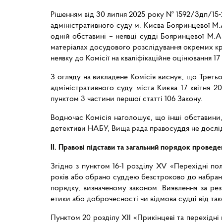
Рішенням від 30 липня 2025 року № 1592/3дп/15-
адміністративного суду м. Києва Бояринцевої М.
одній обставині – неявці судді Бояринцевої М.А.
матеріалах досудового розслідування окремих кр
неявку до Комісії на кваліфікаційне оцінювання 17 
З огляду на викладене Комісія виснує, що Трет
адміністративного суду міста Києва 17 квітня 2
пунктом 3 частини першої статті 106 Закону.
Водночас Комісія наголошує, що інші обставини
детективи НАБУ, Вища рада правосуддя не дослідж
ІІ. Правові підстави та загальний порядок проведе
Згідно з пунктом 16-1 розділу XV «Перехідні пол
років або обрано суддею безстроково до набранн
порядку, визначеному законом. Виявлення за рез
етики або доброчесності чи відмова судді від так
Пунктом 20 розділу XII «Прикінцеві та перехідні