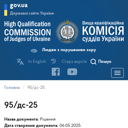
Перейти
gov.ua
до
основного
Державні сайти України
матеріалу
Людям з порушенням зору
In English
Стара версІя
Пошук
Toggle
navigatio
Головна
95/дс-25
95/дс-25
Назва документа:
Рішення
Дата створення документа:
06.05.2025