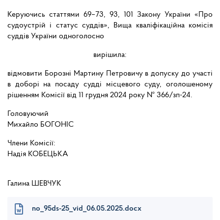
Керуючись статтями 69–73, 93, 101 Закону України «Про
судоустрій і статус суддів», Вища кваліфікаційна комісія
суддів України одноголосно
вирішила:
відмовити Борозні Мартину Петровичу в допуску до участі
в доборі на посаду судді місцевого суду, оголошеному
рішенням Комісії від 11 грудня 2024 року № 366/зп-24.
Головуючий
Михайло БОГОНІС
Члени Комісії:
Надія КОБЕЦЬКА
Галина ШЕВЧУК
no_95ds-25_vid_06.05.2025.docx