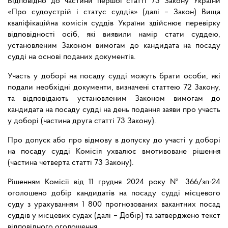
Відповідно до частини першої статті 73 Закону України
«Про судоустрій і статус суддів» (далі – Закон) Вища
кваліфікаційна комісія суддів України здійснює перевірку
відповідності осіб, які виявили намір стати суддею,
установленим Законом вимогам до кандидата на посаду
судді на основі поданих документів.
Участь у доборі на посаду судді можуть брати особи, які
подали необхідні документи, визначені статтею 72 Закону,
та відповідають установленим Законом вимогам до
кандидата на посаду судді на день подання заяви про участь
у доборі (частина друга статті 73 Закону).
Про допуск або про відмову в допуску до участі у доборі
на посаду судді Комісія ухвалює вмотивоване рішення
(частина четверта статті 73 Закону).
Рішенням Комісії від 11 грудня 2024 року № 366/зп-24
оголошено добір кандидатів на посаду судді місцевого
суду з урахуванням 1 800 прогнозованих вакантних посад
суддів у місцевих судах (далі – Добір) та затверджено текст
відповідного оголошення.