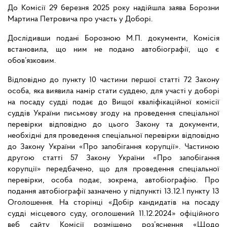
До Комісії 29 березня 2025 року надійшла заява Борозни
Мартина Петровича про участь у Доборі.
Дослідивши подані Борозною М.П. документи, Комісія
встановила, що ним не подано автобіографії, що є
обов’язковим.
Відповідно до пункту 10 частини першої статті 72 Закону
особа, яка виявила намір стати суддею, для участі у доборі
на посаду судді подає до Вищої кваліфікаційної комісії
суддів України письмову згоду на проведення спеціальної
перевірки відповідно до цього Закону та документи,
необхідні для проведення спеціальної перевірки відповідно
до Закону України «Про запобігання корупції». Частиною
другою статті 57 Закону України «Про запобігання
корупції» передбачено, що для проведення спеціальної
перевірки, особа подає, зокрема, автобіографію. Про
подання автобіографії зазначено у підпункті 13.12.1 пункту 13
Оголошення. На сторінці «Добір кандидатів на посаду
судді місцевого суду, оголошений 11.12.2024» офіційного
веб сайту Комісії розміщено роз’яснення «Щодо