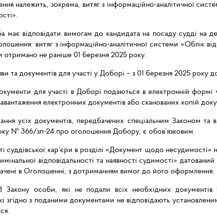
шення належить, зокрема, витяг з інформаційно-аналітичної си
ості».
а має відповідати вимогам до кандидата на посаду судді на ден
Оголошення: витяг з інформаційно-аналітичної системи «Облік 
и отримано не раніше 01 березня 2025 року.
и та документів для участі у Доборі – з 01 березня 2025 року д
кументи для участі в Доборі подаються в електронній формі чер
авантаження електронних документів або сканованих копій докум
дання усіх документів, передбачених спеціальним Законом та в
 року № 366/зп-24 про оголошення Добору, є обов’язковим.
і суддівської кар’єри в розділі «Документ щодо несудимості» 
мінальної відповідальності та наявності судимості» датований
значені в Оголошенні, з дотриманням вимог до його оформлення.
73 Закону особи, які не подали всіх необхідних документів
кі згідно з поданими документами не відповідають установлени
ся.