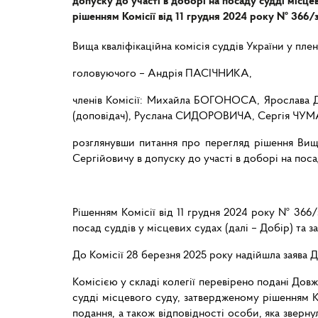
допуску до участі в доборі на посаду судді місц
рішенням Комісії від 11 грудня 2024 року № 366/
Вища кваліфікаційна комісія суддів України у пле
головуючого – Андрія ПАСІЧНИКА,
членів Комісії: Михайла БОГОНОСА, Яросла
(доповідач), Руслана СИДОРОВИЧА, Сергія ЧУ
розглянувши питання про перегляд рішення Вищо
Сергійовичу в допуску до участі в доборі на пос
Рішенням Комісії від 11 грудня 2024 року № 366
посад суддів у місцевих судах (далі – Добір) та 
До Комісії 28 березня 2025 року надійшла заява 
Комісією у складі колегії перевірено подані Дов
судді місцевого суду, затвердженому рішенням К
подання, а також відповідності особи, яка зверн