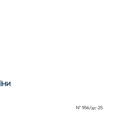
ЇНИ
№
956/дс-25