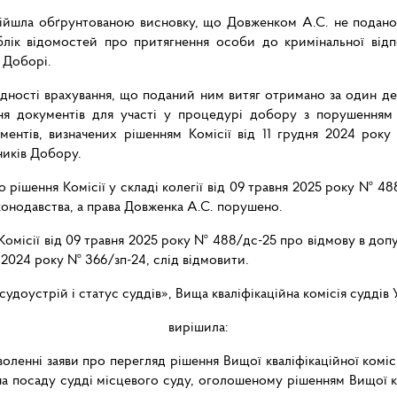
 дійшла обґрунтованою висновку, що Довженком А.С. не подано
блік відомостей про притягнення особи до кримінальної відпо
в Доборі.
ності врахування, що поданий ним витяг отримано за один день
я документів для участі у процедурі добору з порушенням ви
нтів, визначених рішенням Комісії від 11 грудня 2024 року
ників Добору.
 рішення Комісії у складі колегії від 09 травня 2025 року № 4
конодавства, а права Довженка А.С. порушено.
Комісії від 09 травня 2025 року № 488/дс-25 про відмову в допу
 2024 року № 366/зп-24, слід відмовити.
судоустрій і статус суддів», Вища кваліфікаційна комісія суддів
вирішила:
ленні заяви про перегляд рішення Вищої кваліфікаційної комісі
на посаду судді місцевого суду, оголошеному рішенням Вищої квал