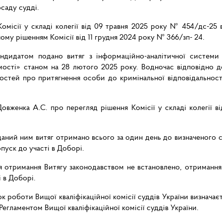
осаду судді.
омісії у складі колегії від 09 травня 2025 року № 454/дс-25
ому рішенням Комісії від 11 грудня 2024 року № 366/зп- 24.
андидатом подано витяг з інформаційно-аналітичної систем
имості» станом на 28 лютого 2025 року. Водночас відповідно до
остей про притягнення особи до кримінальної відповідальност
Довженка А.С. про перегляд рішення Комісії у складі колегії
аний ним витяг отримано всього за один день до визначеного ст
пуск до участі в Доборі.
я отримання Витягу законодавством не встановлено, отриманн
 в Доборі.
ок роботи Вищої кваліфікаційної комісії суддів України визнача
Регламентом Вищої кваліфікаційної комісії суддів України.