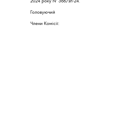
2024 року № 366/зп-24.
Головуючий Анд
Члени Комісії: Ми
Яросла
Роман К
Надія КО
Руслан М
Олексій 
Роман С
Руслан С
Сергій 
Галина 