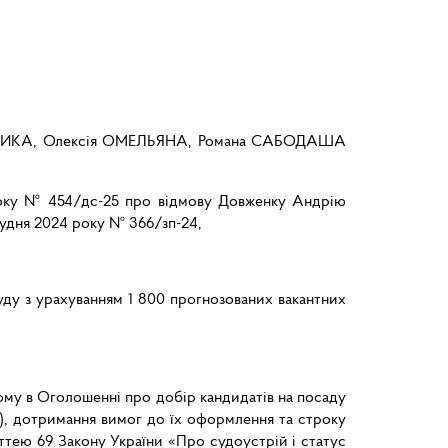
ЛЬНИКА, Олексія ОМЕЛЬЯНА, Романа САБОДАША
5 року № 454/дс-25 про відмову Довженку Андрію
рудня 2024 року № 366/зп-24,
уду з урахуванням 1 800 прогнозованих вакантних
ному в Оголошенні про добір кандидатів на посаду
я), дотримання вимог до їх оформлення та строку
аттею 69 Закону України «Про судоустрій і статус