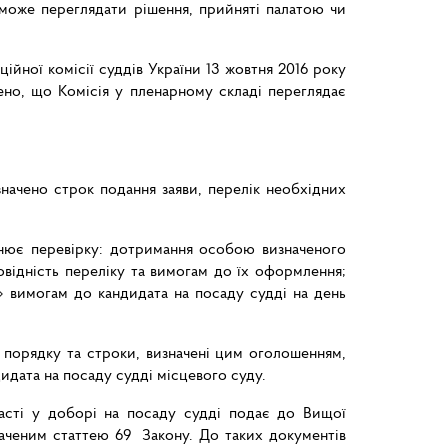
и може переглядати рішення, прийняті палатою чи
ійної комісії суддів України 13 жовтня 2016 року
лено, що Комісія у пленарному складі переглядає
значено строк подання заяви, перелік необхідних
снює перевірку: дотримання особою визначеного
овідність переліку та вимогам до їх оформлення;
» вимогам до кандидата на посаду судді на день
у порядку та строки, визначені цим оголошенням,
идата на посаду судді місцевого суду.
часті у доборі на посаду судді подає до Вищої
дбаченим статтею 69 Закону. До таких документів