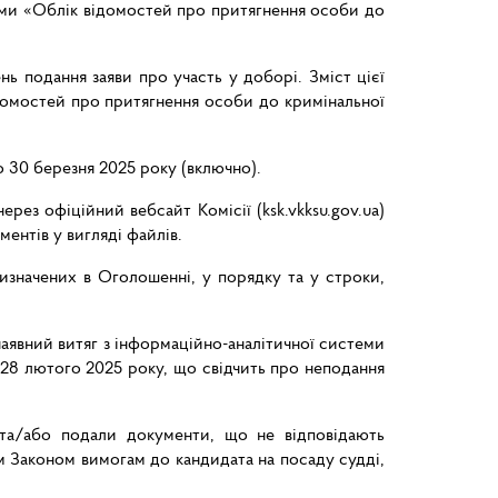
стеми «Облік відомостей про притягнення особи до
ь подання заяви про участь у доборі. Зміст цієї
відомостей про притягнення особи до кримінальної
о 30 березня 2025 року (включно).
ез офіційний вебсайт Комісії (ksk.vkksu.gov.ua)
ентів у вигляді файлів.
изначених в Оголошенні, у порядку та у строки,
наявний витяг з інформаційно-аналітичної системи
 28 лютого 2025 року, що свідчить про неподання
 та/або подали документи, що не відповідають
м Законом вимогам до кандидата на посаду судді,