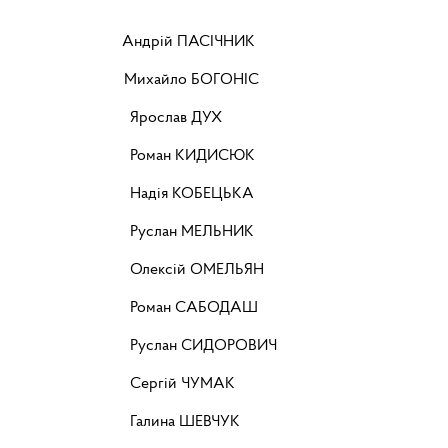
рій ПАСІЧНИК
хайло БОГОНІС
в ДУХ
ИДИСЮК
БЕЦЬКА
ЕЛЬНИК
ОМЕЛЬЯН
АБОДАШ
ИДОРОВИЧ
ЧУМАК
ШЕВЧУК