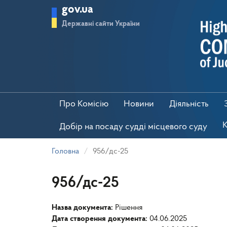
Перейти
gov.ua
до
основного
Державні сайти України
матеріалу
Про Комісію
Новини
Діяльність
К
Добір на посаду судді місцевого суду
Головна
956/дс-25
956/дс-25
Назва документа:
Рішення
Дата створення документа:
04.06.2025