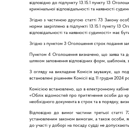
відповідно до підпункту 13.15.1 пункту 13 Оголо
кримінальної відповідальності та наявності судим
Згідно з частиною другою статті 73 Закону особ
норми закріплено в підпункті 13.15.1 пункту 13 
відповідальності та наявності судимості» має бут
Згідно з пунктом 3 Оголошення строк подання заяв
Пунктом 4 Оголошення визначено, що заява та до
шляхом заповнення відповідних форм, шаблонів, з
З огляду на викладене Комісія зауважує, що по
встановлені рішенням Комісії від 11 грудня 2024
Комісією встановлено, що в електронному кабінет
«Облік відомостей про притягнення особи до кри
необхідного документа в строк та в порядку, ви
Відповідно до вимог частини третьої статті 
установленим законом вимогам, а також особи, я
до участі у доборі на посаду судді не допускають