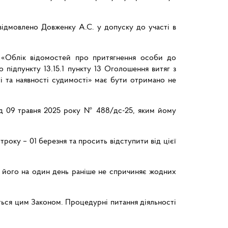
 відмовлено Довженку А.С. у допуску до участі в
и «Облік відомостей про притягнення особи до
 підпункту 13.15.1 пункту 13 Оголошення витяг з
і та наявності судимості» має бути отримано не
 від 09 травня 2025 року № 488/дс-25, яким йому
року – 01 березня та просить відступити від цієї
я його на один день раніше не спричиняє жодних
ється цим Законом. Процедурні питання діяльності