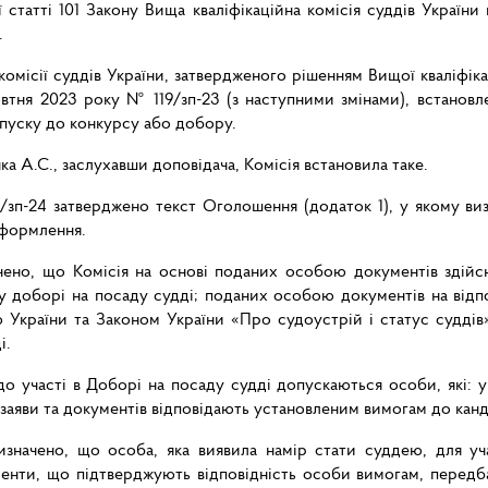
 статті 101 Закону Вища кваліфікаційна комісія суддів Україн
.
комісії суддів України, затвердженого рішенням Вищої кваліфікац
жовтня 2023 року № 119/зп-23 (з наступними змінами), встанов
пуску до конкурсу або добору.
а А.С., заслухавши доповідача, Комісія встановила таке.
/зп-24 затверджено текст Оголошення (додаток 1), у якому ви
оформлення.
чено, що Комісія на основі поданих особою документів здій
у доборі на посаду судді; поданих особою документів на відп
 України та Законом України «Про судоустрій і статус суддів
і.
до участі в Доборі на посаду судді допускаються особи, які: 
 заяви та документів відповідають установленим вимогам до канд
изначено, що особа, яка виявила намір стати суддею, для у
кументи, що підтверджують відповідність особи вимогам, пере