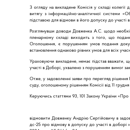
З огляду на викладене Комісія у складі колегії
витягу з інформаційно-аналітичної системи «О
підставою для відмови в його допуску до участі 
Розглянувши доводи Довженка А.С. щодо необхід
пленарному складі виходить з того, що поданн
Оголошення, є порушенням умов подання докуме
встановлення однаково рівних умов для всіх учас
Ураховуючи викладене, немає підстав вважати, що
участі в Доборі, ухвалено з порушенням вимог за
Отже, у задоволенні заяви про перегляд рішення 
суду, оголошеному рішенням Комісії від 11 грудня
Керуючись статтями 93, 101 Закону України «Про 
відмовити Довженку Андрію Сергійовичу в задово
дс-25 про відмову в допуску до участі в доборі 