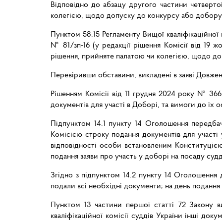
Відповідно до абзацу другого частини четвертої
колегією, щодо допуску до конкурсу або добору
Пунктом 58.15 Регламенту Вищої кваліфікаційної 
№ 81/зп-16 (у редакції рішення Комісії від 19 
рішення, прийняте палатою чи колегією, щодо до
Перевіривши обставини, викладені в заяві Довженк
Рішенням Комісії від 11 грудня 2024 року № 366
документів для участі в Доборі, та вимоги до їх 
Підпунктом 14.1 пункту 14 Оголошення передба
Комісією строку подання документів для участі 
відповідності особи встановленим Конституцією
подання заяви про участь у доборі на посаду судд
Згідно з підпунктом 14.2 пункту 14 Оголошення 
подали всі необхідні документи; на день подання
Пунктом 13 частини першої статті 72 Закону в
кваліфікаційної комісії суддів України інші до