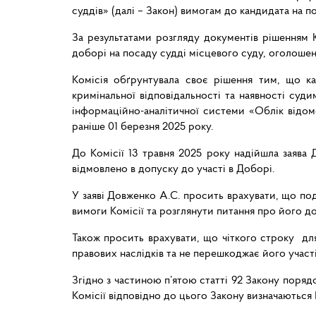
суддів» (далі – Закон) вимогам до кандидата на п
За результатами розгляду документів рішенням К
доборі на посаду судді місцевого суду, оголошен
Комісія обґрунтувала своє рішення тим, що к
кримінальної відповідальності та наявності суд
інформаційно-аналітичної системи «Облік відом
раніше 01 березня 2025 року.
До Комісії 13 травня 2025 року надійшла заява 
відмовлено в допуску до участі в Доборі.
У заяві Довженко А.С. просить врахувати, що под
вимоги Комісії та розглянути питання про його до
Також просить врахувати, що чіткого строку дл
правових наслідків та не перешкоджає його участі
Згідно з частиною п’ятою статті 92 Закону поряд
Комісії відповідно до цього Закону визначаються 