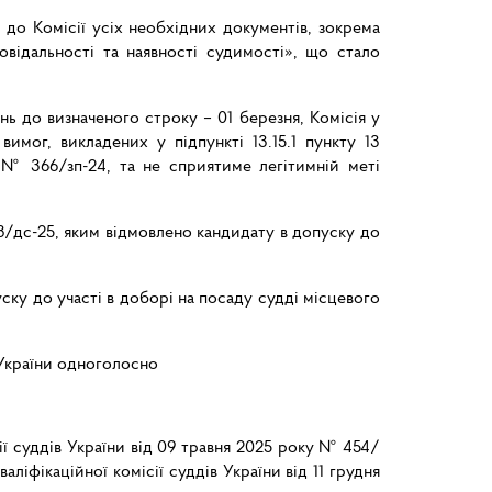
 до Комісії усіх необхідних документів, зокрема
відальності та наявності судимості», що стало
 до визначеного строку – 01 березня, Комісія у
мог, викладених у підпункті 13.15.1 пункту 13
 № 366/зп-24, та не сприятиме легітимній меті
88/дс-25, яким відмовлено кандидату в допуску до
ску до участі в доборі на посаду судді місцевого
 України одноголосно
ї суддів України від 09 травня 2025 року № 454/
іфікаційної комісії суддів України від 11 грудня