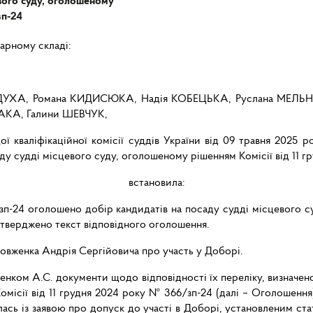
евого суду, оголошеному
зп-24
нарному складі:
ва ДУХА, Романа КИДИСЮКА, Надія КОБЕЦЬКА, Руслана МЕ
МАКА, Галини ШЕВЧУК,
ї кваліфікаційної комісії суддів України від 09 травня 202
аду судді місцевого суду, оголошеному рішенням Комісії від 11 г
встановила:
/зп-24 оголошено добір кандидатів на посаду судді місцевого с
затверджено текст відповідного оголошення.
Довженка Андрія Сергійовича про участь у Доборі.
женком А.С. документи щодо відповідності їх переліку, визначе
омісії від 11 грудня 2024 року № 366/зп-24 (далі – Оголошенн
улась із заявою про допуск до участі в Доборі, установленим ст