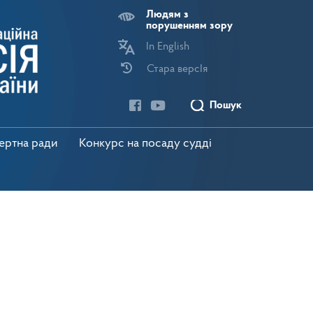
Людям з
порушенням зору
In English
Стара версІя
Пошук
пертна ради
Конкурс на посаду судді