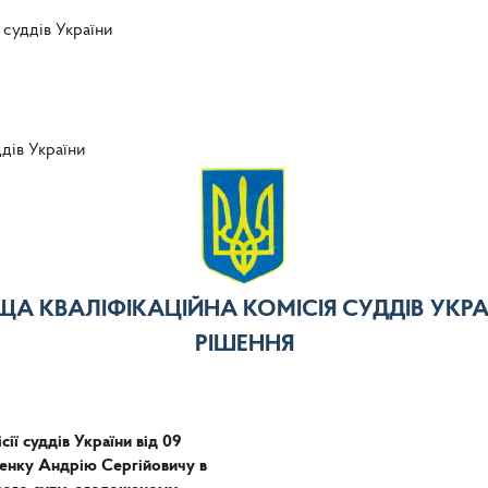
 суддів України
ддів України
ЩА КВАЛІФІКАЦІЙНА КОМІСІЯ СУДДІВ УКРА
РІШЕННЯ
ії суддів України від 09
енку Андрію Сергійовичу в