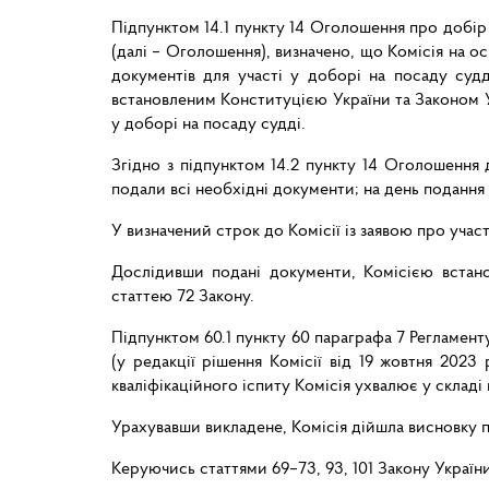
Підпунктом 14.1 пункту 14 Оголошення про добір 
(далі – Оголошення), визначено, що Комісія на 
документів для участі у доборі на посаду суд
встановленим Конституцією України та Законом Ук
у доборі на посаду судді.
Згідно з підпунктом 14.2 пункту 14 Оголошення 
подали всі необхідні документи; на день подання
У визначений строк до Комісії із заявою про учас
Дослідивши подані документи, Комісією встано
статтею 72 Закону.
Підпунктом 60.1 пункту 60 параграфа 7 Регламенту
(у редакції рішення Комісії від 19 жовтня 202
кваліфікаційного іспиту Комісія ухвалює у складі к
Урахувавши викладене, Комісія дійшла висновку пр
Керуючись статтями 69–73, 93, 101 Закону Україн