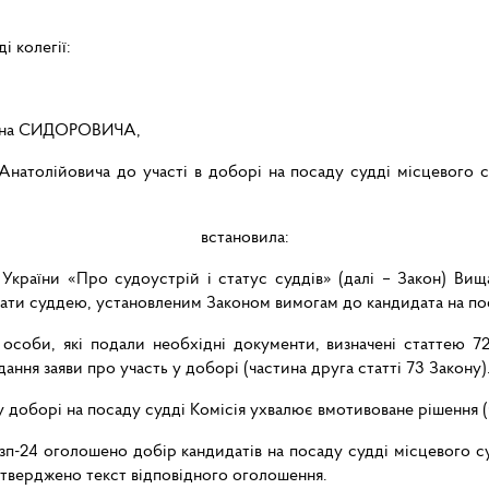
і колегії:
слана СИДОРОВИЧА,
натолійовича до участі в доборі на посаду судді місцевого су
встановила:
України «Про судоустрій і статус суддів» (далі – Закон) Вища
 стати суддею, установленим Законом вимогам до кандидата на по
особи, які подали необхідні документи, визначені статтею 7
ання заяви про участь у доборі (частина друга статті 73 Закону)
 доборі на посаду судді Комісія ухвалює вмотивоване рішення (ч
/зп-24 оголошено добір кандидатів на посаду судді місцевого с
затверджено текст відповідного оголошення.