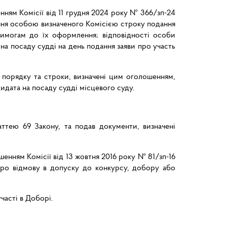
нням Комісії від 11 грудня 2024 року № 366/зп-24
ання особою визначеного Комісією строку подання
вимогам до їх оформлення; відповідності особи
на посаду судді на день подання заяви про участь
у порядку та строки, визначені цим оголошенням,
идата на посаду судді місцевого суду.
ттею 69 Закону, та подав документи, визначені
шенням Комісії від 13 жовтня 2016 року № 81/зп-16
 про відмову в допуску до конкурсу, добору або
часті в Доборі.