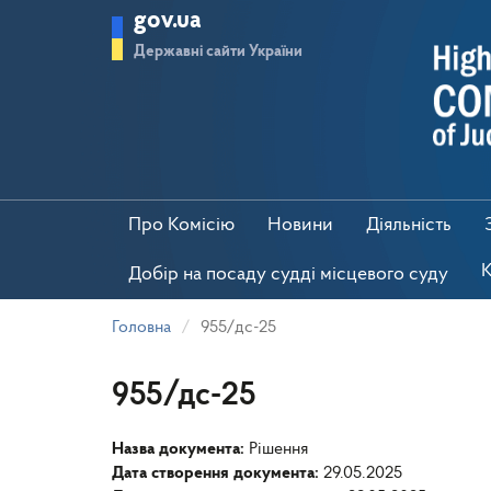
Перейти
gov.ua
до
основного
Державні сайти України
матеріалу
Про Комісію
Новини
Діяльність
К
Добір на посаду судді місцевого суду
Головна
955/дс-25
955/дс-25
Назва документа:
Рішення
Дата створення документа:
29.05.2025