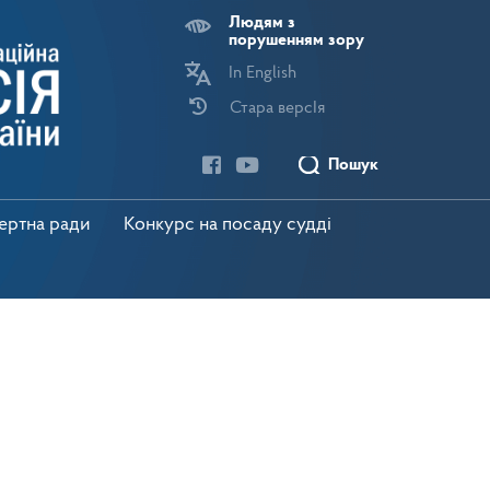
Людям з
порушенням зору
In English
Стара версІя
Пошук
пертна ради
Конкурс на посаду судді