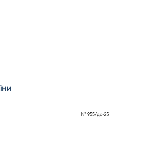
ЇНИ
№
955/дс-25