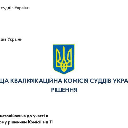
 суддів України
ддів України
ЩА КВАЛІФІКАЦІЙНА КОМІСІЯ СУДДІВ УКРА
РІШЕННЯ
атолійовича до участі в
му рішенням Комісії від 11