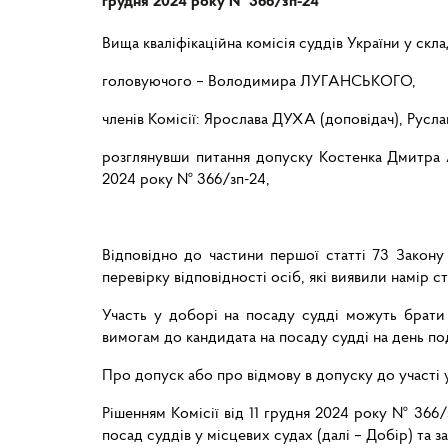
грудня 2024 року № 366/зп-24
Вища кваліфікаційна комісія суддів України у склад
головуючого – Володимира ЛУГАНСЬКОГО,
членів Комісії: Ярослава ДУХА (доповідач), Ру
розглянувши питання допуску Костенка Дмитра А
2024 року № 366/зп-24,
Відповідно до частини першої статті 73 Закону 
перевірку відповідності осіб, які виявили намір
Участь у доборі на посаду судді можуть брати 
вимогам до кандидата на посаду судді на день под
Про допуск або про відмову в допуску до участі у
Рішенням Комісії від 11 грудня 2024 року № 366
посад суддів у місцевих судах (далі – Добір) та 