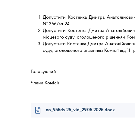
Допустити Костенка Дмитра Анатолійовича
№ 366/зп-24.
Допустити Костенка Дмитра Анатолійовича 
місцевого суду, оголошеного рішенням Коміс
Допустити Костенка Дмитра Анатолійовича д
суду, оголошеного рішенням Комісії від 11 
Головуючий Володи
Члени Комісії Яро
Руслан СИ
no_955ds-25_vid_29.05.2025.docx