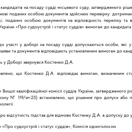
кандидатів на посаду судді місцевого суду, затвердженого ріше
основі поданих особою документів здійснює перевірку: дотрим
ді; поданих особою документів на відповідність переліку та 
раїни «Про судоустрій і статус суддів» вимогам до кандидата 
до участі у доборі на посаду судді допускаються особи, які: 
 заяви та документів відповідають установленим вимогам до канд
ть у Доборі звернувся Костенко Д.А.
влено, що Костенко Д.А. відповідає вимогам, визначеним ста
 Вищої кваліфікаційної комісії суддів України, затвердженого рі
3 року № 119/зп-23) встановлено, що рішення про допуск або
олегії.
о відсутність підстав для відмови Костенку Д.А. в допуску до у
и «Про судоустрій і статус суддів», Комісія одноголосно