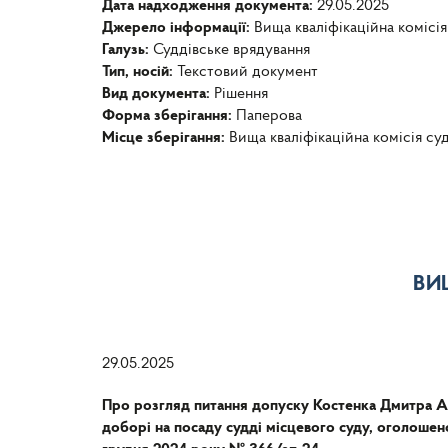
Дата надходження документа:
29.05.2025
Джерело інформації:
Вища кваліфікаційна комісія
Галузь:
Суддівське врядування
Тип, носій:
Текстовий документ
Вид документа:
Рішення
Форма зберігання:
Паперова
Місце зберігання:
Вища кваліфікаційна комісія су
ВИ
29.05.2025
Про розгляд питання допуску Костенка Дмитра Ан
доборі на посаду судді місцевого суду, оголошено