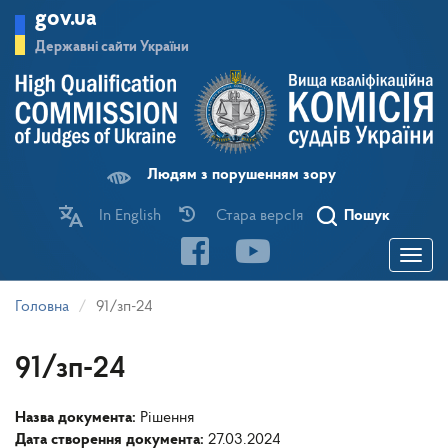
Перейти
gov.ua
до
основного
Державні сайти України
матеріалу
Людям з порушенням зору
In English
Стара версІя
Пошук
Toggle
navigatio
Головна
91/зп-24
91/зп-24
Назва документа:
Рішення
Дата створення документа:
27.03.2024