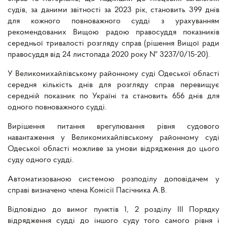
судів, за даними звітності за 2023 рік, становить 399 днів
для кожного повноважного судді з урахуванням
рекомендованих Вищою радою правосуддя показників
середньої тривалості розгляду справ (рішення Вищої ради
правосуддя від 24 листопада 2020 року № 3237/0/15-20).
У
Великомихайлівському районному суді Одеської області
середня кількість днів для розгляду справ перевищує
середній показник по Україні та становить 656 днів для
одного повноважного судді.
Вирішення питання врегулювання рівня судового
навантаження у
Великомихайлівському районному суді
Одеської області
можливе за умови відрядження до цього
суду одного судді.
Автоматизованою системою розподілу доповідачем у
справі визначено члена Комісії Пасічника А.В.
Відповідно до вимог пунктів 1, 2 розділу III Порядку
відрядження судді до іншого суду того самого рівня і