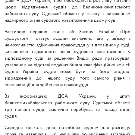
(далі – ДСА України) про необхідність розгляду питання
щодо відрядження суддів до
Великомихайлівського
районного суду Одеської області
у зв’язку з виявленням
надмірного рівня судового навантаження в цьому суді.
Частиною першою статті 55 Закону України «Про
судоустрій і статус суддів» визначено, що у зв’язку з
неможливістю здійснення правосуддя у відповідному суді,
виявленням надмірного рівня судового навантаження у
відповідному суді, за рішенням Вищої ради правосуддя,
ухваленим на підставі подання Вищої кваліфікаційної комісії
суддів України, суддя може бути, за його згодою,
відряджений до іншого суду того самого рівня і
спеціалізації для здійснення правосуддя.
За інформацією ДСА України, у штаті
Великомихайлівського районного суду Одеської області
три посади судді, фактично перебуває на посаді один
суддя.
Середня кількість днів, потрібних суддям для розгляду
справ та матеріалів, що надійшли до місцевих загальних