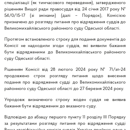
спеціалізації (як тимчасового переведення), затвердженого
рішенням Вищої ради правосуддя від 24 січня 2017 року №
54/0/15-17 (зі змінами) (далі – Порядок), Комісією
призначено до розгляду питання про відрядження суддів до
Великомихайлівського районного суду Одеської області
.
Протягом встановленого строку для подання документів
до
Комісії не надходили згоди суддів, які виявили бажання
бути відрядженими до Великомихайлівського районного
суду Одеської області
.
Рішенням Комісії від 28 лютого 2024 року № 71/зп-24
продовжено строк розгляду питання щодо внесення
подання про відрядження судді до
Великомихайлівського
районного суду Одеської області
до 27 березня 2024 року.
Упродовж визначеного строку жоден суддя не виявив
бажання бути відрядженим до вказаного суду.
Відповідно до абзацу першого пункту 11 розділу ІІІ Порядку
за результатами розгляду питання про відрядження судді