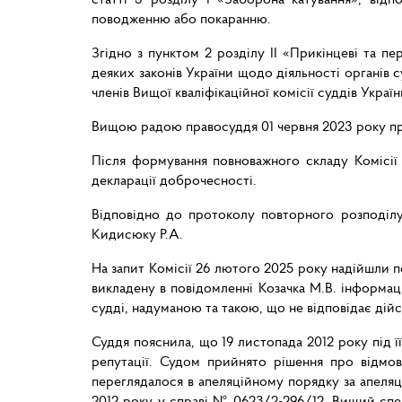
поводженню або покаранню.
Згідно з пунктом 2 розділу ІІ «Прикінцеві та п
деяких законів України щодо діяльності органів 
членів Вищої кваліфікаційної комісії суддів Україн
Вищою радою правосуддя 01 червня 2023 року приз
Після формування повноважного складу Комісії
декларації доброчесності.
Відповідно до протоколу повторного розподілу
Кидисюку Р.А.
На запит Комісії 26 лютого 2025 року надійшли 
викладену в повідомленні Козачка М.В. інформац
судді, надуманою та такою, що не відповідає дійс
Суддя пояснила, що 19 листопада 2012 року під ї
репутації. Судом прийнято рішення про відмов
переглядалося в апеляційному порядку за апеля
2012 року у справі № 0623/2-296/12. Вищий спец