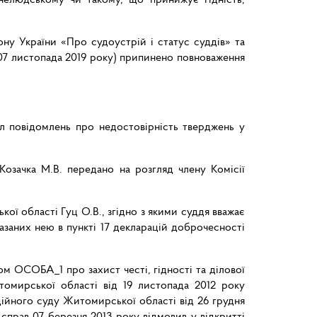
ону України «Про судоустрій і статус суддів» та
 (07 листопада 2019 року) припинено повноваження
л повідомлень про недостовірність тверджень у
озачка М.В. передано на розгляд члену Комісії
ї області Гуц О.В., згідно з якими суддя вважає
азаних нею в пункті 17 декларацій доброчесності
ом ОСОБА_1 про захист честі, гідності та ділової
томирської області від 19 листопада 2012 року
ійного суду Житомирської області від 26 грудня
справ 07 березня 2013 року відмовив у відкритті