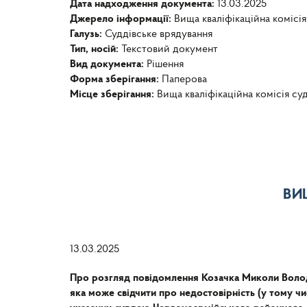
Дата надходження документа:
13.03.2025
Джерело інформації:
Вища кваліфікаційна комісія
Галузь:
Суддівське врядування
Тип, носій:
Текстовий документ
Вид документа:
Рішення
Форма зберігання:
Паперова
Місце зберігання:
Вища кваліфікаційна комісія су
ВИ
13.03.2025
Про розгляд повідомлення Козачка Миколи Воло
яка може свідчити про недостовірність (у тому ч