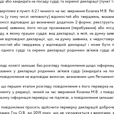
 або кандидата на посаду судді та окремої декларації (пункт 17
кріплені в пункті 6.2.1 чинного на час звернення Козачка М.В. 
ть (у тому числі неповноту) відомостей або тверджень, вказани
омісії відповідно до визначеної додатком 2 форми, реєструєтьс
ування) заявника, його місце проживання (перебування) або мі
 суду, в якому працює суддя; вид декларації, в якій, на думку з
ня відповідної декларації, що, на думку заявника, є недостов
мостей або тверджень у відповідній декларації і може бути п
одного судді та окремо декларації родинних зв’язків судді а
кладі колегії залишає без розгляду повідомлення щодо інформаці
азаних у декларації родинних зв’язків судді (кандидата на по
о повідомлення не відповідає вимогам, визначеним цим Регламент
, що першим етапом розгляду повідомлення є його перевірка на
менту у редакції, чинній на час звернення Козачка М.В. з повід
ому інформація перевірці не підлягає, а повідомлення залишаєт
 повідомленні просить здійснити перевірку декларацій доброчес
оданих Гуц О.В. до 2019 року, що не узгоджується з вимогами,