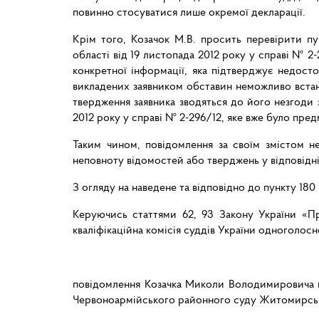
повинно стосуватися лише окремої декларації.
Крім того, Козачок М.В. просить перевірити п
області від 19 листопада 2012 року у справі № 2
конкретної інформації, яка підтверджує недосто
викладених заявником обставин неможливо встано
твердження заявника зводяться до його незгоди
2012 року у справі № 2-296/12, яке вже було пре
Таким чином, повідомлення за своїм змістом не
неповноту відомостей або тверджень у відповідні
З огляду на наведене та відповідно до пункту 180
Керуючись статтями 62, 93 Закону України «Про
кваліфікаційна комісія суддів України одноголосн
повідомлення Козачка Миколи Володимировича що
Червоноармійського районного суду Житомирсько