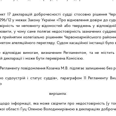
ункт 17 декларацій доброчесності судді стосовно рішення Ч
-296/12 у межах Закону України «Про відновлення довіри до судов
вірність чи неповноту відомостей або тверджень у відповідні
вити, у чому саме полягає недостовірність зазначених суддею
 з прийнятим колегіально рішенням Червоноармійського районн
дметом апеляційного перегляду. Судом касаційної інстанції було 
 відповідає вимогам, визначеним Регламентом, та не містить 
й декларації і може бути перевірена Комісією.
 Регламенту повідомлення Козачка М.В. підлягає залишенню без р
 судоустрій і статус суддів», параграфом 11 Регламенту Вищо
о
вирішила:
до інформації, яка може свідчити про недостовірність (у то
ї області Гуц Оленою Володимирівною в деклараціях доброчесн