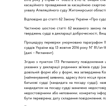
касаційного провадження за касаційною скаргою
ухвалу Апеляційного суду Житомирської області в
Відповідно до статті 62 Закону України «Про суд
Частиною шостою статті 62 вказаного закону пе
тверджень судді в декларації доброчесності, Вища
Процедуру перевірки унормовано параграфом 11 Р
суддів України від 13 жовтня 2016 року № 81/зп-16
(далі – Регламент).
Згідно з пунктом 173 Регламенту повідомлення 
указаних у декларації родинних зв’язків судді (к
довільній формі або у формі, яка затверджена Ком
(найменування) заявника, адресу його місця прож
батькові судді (кандидата на посаду судді); наз
кандидатом на посаду судді зазначено недостовірн
недостовірними або неповними; конкретну інформ
бути перевірена; дату складення повідомлення; пі