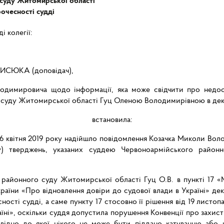
суду Житомирської області
очесності судді
і колегії:
ДИСЮКА (доповідач),
димировича щодо інформації, яка може свідчити про недост
суду Житомирської області Гуц Оленою Володимирівною в декл
встановила:
и 16 квітня 2019 року надійшло повідомлення Козачка Миколи Во
ту) тверджень, указаних суддею Червоноармійського райо
о районного суду Житомирської області Гуц О.В. в пункті 17 
країни «Про відновлення довіри до судової влади в Україні» де
сті судді, а саме пункту 17 стосовно її рішення від 19 листо
аїні», оскільки суддя допустила порушення Конвенції про захи
повідно до якої нікого не може бути піддано катуванню або