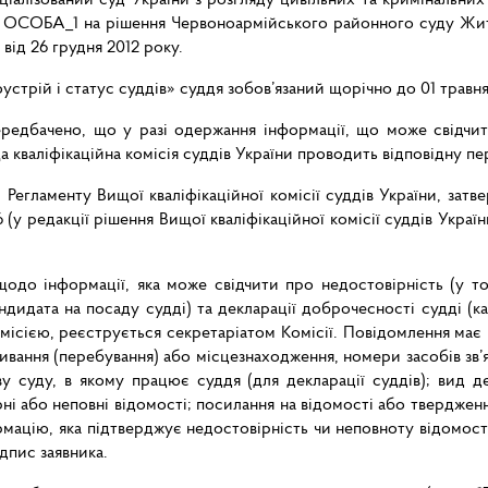
 ОСОБА_1 на рішення Червоноармійського районного суду Жито
ід 26 грудня 2012 року.
оустрій і статус суддів» суддя зобов’язаний щорічно до 01 трав
редбачено, що у разі одержання інформації, що може свідчит
 кваліфікаційна комісія суддів України проводить відповідну пе
егламенту Вищої кваліфікаційної комісії суддів України, затве
 (у редакції рішення Вищої кваліфікаційної комісії суддів Україн
щодо інформації, яка може свідчити про недостовірність (у т
андидата на посаду судді) та декларації доброчесності судді (к
ісією, реєструється секретаріатом Комісії. Повідомлення має мі
ивання (перебування) або місцезнаходження, номери засобів зв’яз
ву суду, в якому працює суддя (для декларації суддів); вид д
і або неповні відомості; посилання на відомості або твердження
ацію, яка підтверджує недостовірність чи неповноту відомосте
дпис заявника.