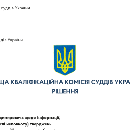
 суддів України
ддів України
ЩА КВАЛІФІКАЦІЙНА КОМІСІЯ СУДДІВ УКРА
РІШЕННЯ
димировича щодо інформації,
ислі неповноту) тверджень,