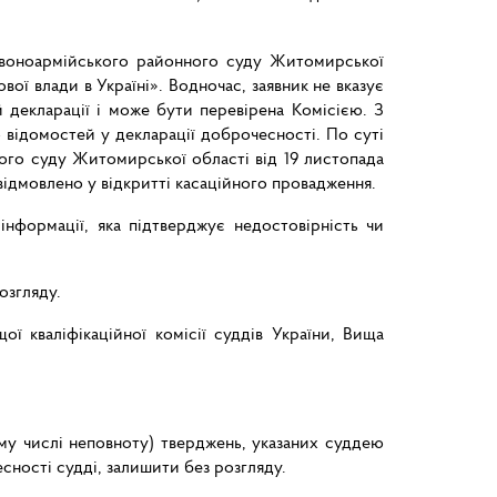
ервоноармійського районного суду Житомирської
ої влади в Україні». Водночас, заявник не вказує
й декларації і може бути перевірена Комісією. З
 відомостей у декларації доброчесності. По суті
ого суду Житомирської області від 19 листопада
відмовлено у відкритті касаційного провадження.
інформації, яка підтверджує недостовірність чи
озгляду.
ї кваліфікаційної комісії суддів України, Вища
му числі неповноту) тверджень, указаних суддею
ості судді, залишити без розгляду.