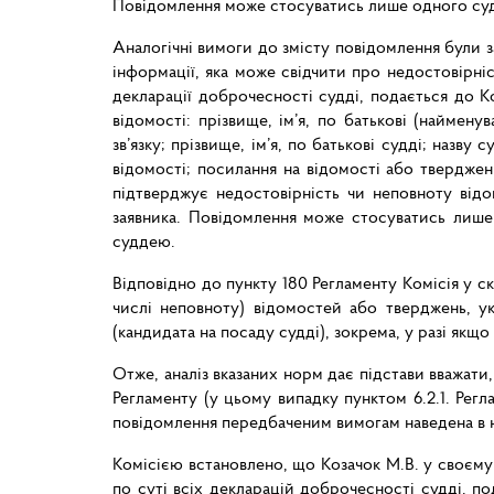
Повідомлення може стосуватись лише одного судді
Аналогічні вимоги до змісту повідомлення були за
інформації, яка може свідчити про недостовірніс
декларації доброчесності судді, подається до К
відомості: прізвище, ім’я, по батькові (наймен
зв’язку; прізвище, ім’я, по батькові судді; назву
відомості; посилання на відомості або тверджен
підтверджує недостовірність чи неповноту відо
заявника. Повідомлення може стосуватись лише 
суддею.
Відповідно до пункту 180 Регламенту Комісія у с
числі неповноту) відомостей або тверджень, ук
(кандидата на посаду судді), зокрема, у разі якщ
Отже, аналіз вказаних норм дає підстави вважати
Регламенту (у цьому випадку пунктом 6.2.1. Регла
повідомлення передбаченим вимогам наведена в нь
Комісією встановлено, що Козачок М.В. у своєму
по суті всіх декларацій доброчесності судді, п