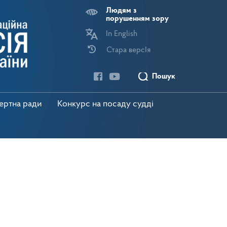
Людям з
порушенням зору
In English
Стара версІя
Пошук
пертна ради
Конкурс на посаду судді