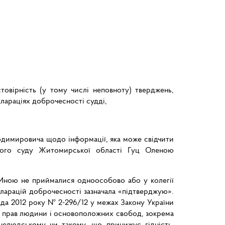
овірність (у тому числі неповноту) тверджень,
араціях доброчесності судді,
лодимировича щодо інформації, яка може свідчити
нного суду Житомирської області Гуц Оленою
«Мною не приймалися одноособово або у колегії
кларацій доброчесності зазначала «підтверджую».
пада 2012 року № 2-296/12 у межах Закону України
ст прав людини і основоположних свобод, зокрема
 нелюдському чи такому, що принижує гідність,