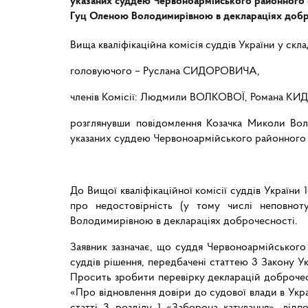
указаних суддею Червоноармійського районного 
Гуц Оленою Володимирівною в деклараціях добр
Вища кваліфікаційна комісія суддів України у склад
головуючого – Руслана СИДОРОВИЧА,
членів Комісії: Людмили ВОЛКОВОЇ, Романа КИ
розглянувши повідомлення Козачка Миколи Воло
указаних суддею Червоноармійського районного 
До Вищої кваліфікаційної комісії суддів Україн
про недостовірність (у тому числі неповно
Володимирівною в деклараціях доброчесності.
Заявник зазначає, що суддя Червоноармійськог
суддів рішення, передбачені статтею 3 Закону У
Просить зробити перевірку декларацій доброчесно
«Про відновлення довіри до судової влади в Укр
статті 3 розділу 1 «Заборона катування», від