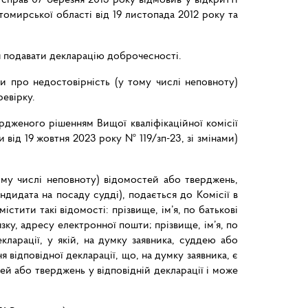
мирської області від 19 листопада 2012 року та
ня подавати декларацію доброчесності.
и про недостовірність (у тому числі неповноту)
ревірку.
рдженого рішенням Вищої кваліфікаційної комісії
и від 19 жовтня 2023 року № 119/зп-23, зі змінами)
ому числі неповноту) відомостей або тверджень,
андидата на посаду судді), подається до Комісії в
стити такі відомості: прізвище, ім’я, по батькові
ку, адресу електронної пошти; прізвище, ім’я, по
екларації, у якій, на думку заявника, суддею або
 відповідної декларації, що, на думку заявника, є
й або тверджень у відповідній декларації і може