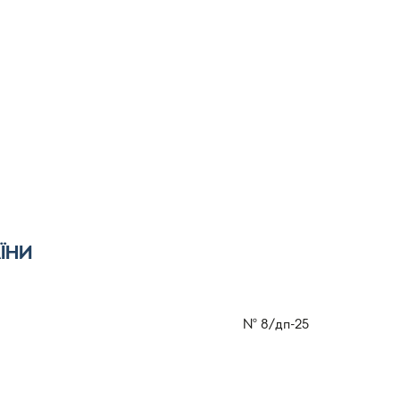
ЇНИ
№
8/дп-25