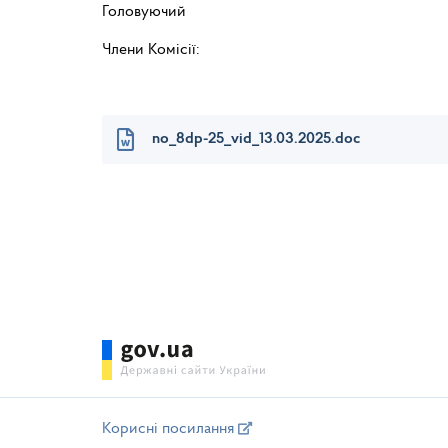
Головуючий Русл
Члени Комісії: Лю
Роман К
no_8dp-25_vid_13.03.2025.doc
Корисні посилання