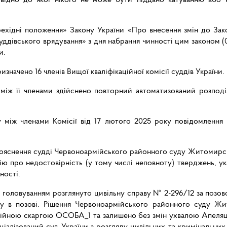
ерехідні положення» Закону України «Про внесення змін до Зак
суддівського врядування» з дня набрання чинності цим законом
и.
начено 16 членів Вищої кваліфікаційної комісії суддів України.
 між її членами здійснено повторний автоматизований розподі
 між членами Комісії від 17 лютого 2025 року повідомлення К
пояснення судді Червоноармійського районного суду Житомирсько
ію про недостовірність (у тому числі неповноту) тверджень, ук
ності.
ї головуванням розглянуто цивільну справу № 2-296/12 за позов
у в позові. Рішення Червоноармійського районного суду Жи
ційною скаргою ОСОБА_1 та залишено без змін ухвалою Апеляц
іалізований суд України з розгляду цивільних та кримінальних 