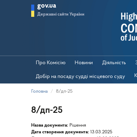
Перейти
gov.ua
до
основного
Державні сайти України
матеріалу
Про Комісію
Новини
Діяльність
К
Добір на посаду судді місцевого суду
Головна
8/дп-25
8/дп-25
Назва документа:
Рішення
Дата створення документа:
13.03.2025