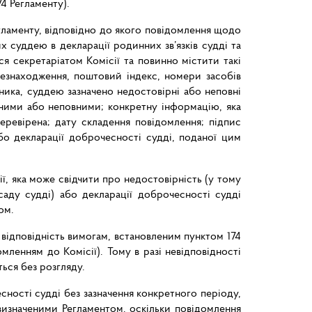
4 Регламенту).
Регламенту, відповідно до якого повідомлення щодо
х суддею в декларації родинних зв’язків судді та
я секретаріатом Комісії та повинно містити такі
сцезнаходження, поштовий індекс, номери засобів
аявника, суддею зазначено недостовірні або неповні
ірними або неповними; конкретну інформацію, яка
еревірена; дату складення повідомлення; підпис
бо декларації доброчесності судді, поданої цим
ї, яка може свідчити про недостовірність (у тому
саду судді) або декларації доброчесності судді
ом.
 відповідність вимогам, встановленим пунктом 174
омленням до Комісії). Тому в разі невідповідності
ься без розгляду.
ності судді без зазначення конкретного періоду,
 визначеними Регламентом, оскільки повідомлення