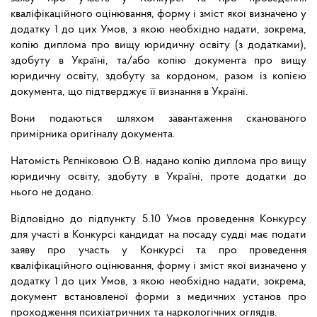
кваліфікаційного оцінювання, форму і зміст якої визначено у
додатку 1 до цих Умов, з якою необхідно надати, зокрема,
копію диплома про вищу юридичну освіту (з додатками),
здобуту в Україні, та/або копію документа про вищу
юридичну освіту, здобуту за кордоном, разом із копією
документа, що підтверджує її визнання в Україні.
Вони подаються шляхом завантаження сканованого
примірника оригіналу документа.
Натомість Рєпніковою О.В. надано копію диплома про вищу
юридичну освіту, здобуту в Україні, проте додатки до
нього не додано.
Відповідно до підпункту 5.10 Умов проведення Конкурсу
для участі в Конкурсі кандидат на посаду судді має подати
заяву про участь у Конкурсі та про проведення
кваліфікаційного оцінювання, форму і зміст якої визначено у
додатку 1 до цих Умов, з якою необхідно надати, зокрема,
документ встановленої форми з медичних установ про
проходження психіатричних та наркологічних оглядів.