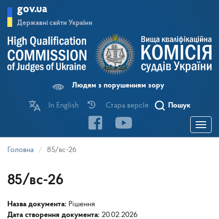
Перейти
gov.ua
до
основного
Державні сайти України
матеріалу
Людям з порушенням зору
In English
Стара версІя
Пошук
Toggle
navigatio
Головна
85/вс-26
85/вс-26
Назва документа:
Рішення
Дата створення документа:
20.02.2026