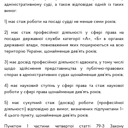
адміністративному суді, а також відповідає одній із таких
вимог:
1) має стаж роботи на посаді судді не менше семи років;
2) має стаж професійної діяльності у сфері права на
посадах державної служби категорії «А», «Б» в органах
державної влади, повноваження яких поширюються на всю
територію України, щонайменше дев’ять років;
3) має досвід професійної діяльності адвоката, у тому числі
щодо здійснення представництва у публічно-правових
спорах в адміністративних судах щонайменше дев’ять років;
4) має науковий ступінь у сфері права та стаж наукової
роботи у сфері права щонайменше дев’ять років;
5) має сукупний стаж (досвід) роботи (професійної
діяльності) відповідно до вимог, визначених підпунктами 1–
4 цього пункту, щонайменше дев’ять років.
Пунктом 1 частини четвертої статті 79-3 Закону