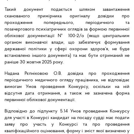
Такий документ подається шляхом завантаження
сканованого примірника оригіналу довідки про
проходження попереднього, періодичного та
позачергового психіатричних оглядів за формою первинної
облікової документації № 100-2/о (якщо центральним
органом виконавчої влади, що забезпечує формування
державної політики у сфері охорони здоров’я, не буде
встановлено іншого документа) та має бути отриманий не
раніше 30 жовтня 2025 року.
Надана Рєпніковою О.В. довідка про проходження
періодичного медичного огляду працівника, не відповідає
вимогам Умов проведення Конкурсу, оскільки на ній
відсутня дата отримання, а також не зазначена форма
первинної облікової документації.
Відповідно до підпункту 5.14 Умов проведення Конкурсу
для участі в Конкурсі кандидат на посаду судді має подати
заяву про участь у Конкурсі та про проведення
кваліфікаційного оцінювання, форму і зміст якої визначено у