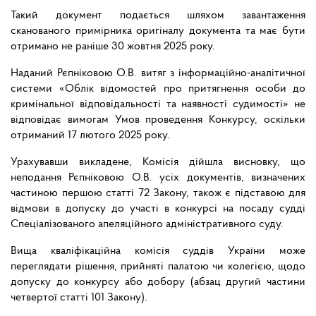
Такий документ подається шляхом завантаження
сканованого примірника оригіналу документа та має бути
отримано не раніше 30 жовтня 2025 року.
Наданий Рєпніковою О.В. витяг з інформаційно-аналітичної
системи «Облік відомостей про притягнення особи до
кримінальної відповідальності та наявності судимості» не
відповідає вимогам Умов проведення Конкурсу, оскільки
отриманий 17 лютого 2025 року.
Урахувавши викладене, Комісія дійшла висновку, що
неподання Рєпніковою О.В. усіх документів, визначених
частиною першою статті 72 Закону, також є підставою для
відмови в допуску до участі в конкурсі на посаду судді
Спеціалізованого апеляційного адміністративного суду.
Вища кваліфікаційна комісія суддів України може
переглядати рішення, прийняті палатою чи колегією, щодо
допуску до конкурсу або добору (абзац другий частини
четвертої статті 101 Закону).