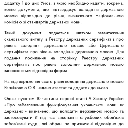
додатку 1 до цих Умов, з якою необхідно надати, зокрема,
копію документа, що підтверджує володіння державною
мовою відповідно до рівня, визначеного Національною
комісією зі стандартів державної мови.
Такий документ подається шляхом завантаження
сканованого витягу із Реєстру державних сертифікатів про
рівень володіння державною мовою або Державного
сертифіката про рівень володіння державною мовою. Для
подання посилання на сторінку Реєстру державних
сертифікатів про рівень володіння державною мовою
заповнюється відповідна форма.
На підтвердження свого рівня володіння державною мовою
Рєпніковою О.В. надано атестат та додаток до нього.
Однак пунктом 10 частини першої статті 9 Закону України
«Про забезпечення функціонування української мови як
державної» визначено, що володіти державною мовою та
застосовувати її під час виконання службових обов’язків
зобов’язані судді, які обрані чи призначені відповідно до