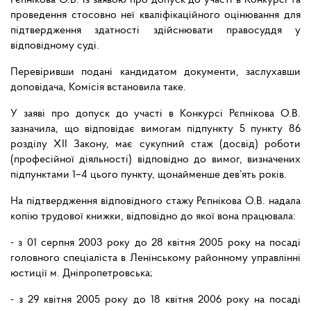
Рєпнікова О.В. із заявою про допуск до участі в Конкурсі та
проведення стосовно неї кваліфікаційного оцінювання для
підтвердження здатності здійснювати правосуддя у
відповідному суді.
Перевіривши подані кандидатом документи, заслухавши
доповідача, Комісія встановила таке.
У заяві про допуск до участі в Конкурсі Рєпнікова О.В.
зазначила, що відповідає вимогам підпункту 5 пункту 86
розділу ХІІ Закону, має сукупний стаж (досвід) роботи
(професійної діяльності) відповідно до вимог, визначених
підпунктами 1–4 цього пункту, щонайменше дев’ять років.
На підтвердження відповідного стажу Рєпнікова О.В. надала
копію трудової книжки, відповідно до якої вона працювала:
- з 01 серпня 2003 року до 28 квітня 2005 року на посаді
головного спеціаліста в Ленінському районному управлінні
юстиції м. Дніпропетровська;
- з 29 квітня 2005 року до 18 квітня 2006 року на посаді