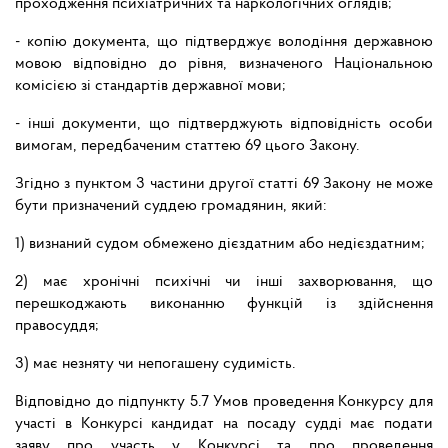
проходження психіатричних та наркологічних оглядів;
- копію документа, що підтверджує володіння державною
мовою відповідно до рівня, визначеного Національною
комісією зі стандартів державної мови;
- інші документи, що підтверджують відповідність особи
вимогам, передбаченим статтею 69 цього Закону.
Згідно з пунктом 3 частини другої статті 69 Закону не може
бути призначений суддею громадянин, який:
1) визнаний судом обмежено дієздатним або недієздатним;
2) має хронічні психічні чи інші захворювання, що
перешкоджають виконанню функцій із здійснення
правосуддя;
3) має незняту чи непогашену судимість.
Відповідно до підпункту 5.7 Умов проведення Конкурсу для
участі в Конкурсі кандидат на посаду судді має подати
заяву про участь у Конкурсі та про проведення