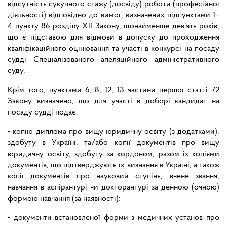
відсутність сукупного стажу (досвіду) роботи (професійної
діяльності) відповідно до вимог, визначених підпунктами 1–
4 пункту 86 розділу ХІІ Закону, щонайменше дев’ять років,
що є підставою для відмови в допуску до проходження
кваліфікаційного оцінювання та участі в конкурсі на посаду
судді Спеціалізованого апеляційного адміністративного
суду.
Крім того, пунктами 6, 8, 12, 13 частини першої статті 72
Закону визначено, що для участі в доборі кандидат на
посаду судді подає:
- копію диплома про вищу юридичну освіту (з додатками),
здобуту в Україні, та/або копії документів про вищу
юридичну освіту, здобуту за кордоном, разом із копіями
документів, що підтверджують їх визнання в Україні, а також
копії документів про науковий ступінь, вчене звання,
навчання в аспірантурі чи докторантурі за денною (очною)
формою навчання (за наявності);
- документи встановленої форми з медичних установ про