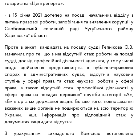
товариства «Центренерго»;
- з 15 січня 2021 дотепер на посаді начальника відділу з
питань правової роботи, запобігання та виявлення корупції у
Слобожанській селищній раді Чугуївського району
Харківської області.
Проте в анкеті кандидата на посаду судді Рєпнікова О.В.
зазначила про те, що в неї відсутній стаж роботи на посаді
судді, досвід професійної діяльності адвоката, у тому числі
щодо здійснення представництва в публічно-правових
спорах в адміністративних судах, відсутній науковий
ступінь у сфері права та стаж наукової роботи у сфері
права, а також відсутній стаж професійної діяльності у
сфері права на посадах державної служби категорії «А»,
«Б» в органах державної влади. Більше того, повноваження
вказаних вище органів не поширюються на всю територію
України. Інша інформація про відповідний стаж у
документах кандидата відсутня.
З урахуванням викладеного Комісією встановлено