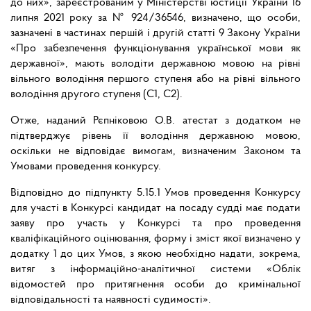
до них», зареєстрованим у Міністерстві юстиції України 16
липня 2021 року за № 924/36546, визначено, що особи,
зазначені в частинах першій і другій статті 9 Закону України
«Про забезпечення функціонування української мови як
державної», мають володіти державною мовою на рівні
вільного володіння першого ступеня або на рівні вільного
володіння другого ступеня (С1, С2).
Отже, наданий Рєпніковою О.В. атестат з додатком не
підтверджує рівень її володіння державною мовою,
оскільки не відповідає вимогам, визначеним Законом та
Умовами проведення конкурсу.
Відповідно до підпункту 5.15.1 Умов проведення Конкурсу
для участі в Конкурсі кандидат на посаду судді має подати
заяву про участь у Конкурсі та про проведення
кваліфікаційного оцінювання, форму і зміст якої визначено у
додатку 1 до цих Умов, з якою необхідно надати, зокрема,
витяг з інформаційно-аналітичної системи «Облік
відомостей про притягнення особи до кримінальної
відповідальності та наявності судимості».