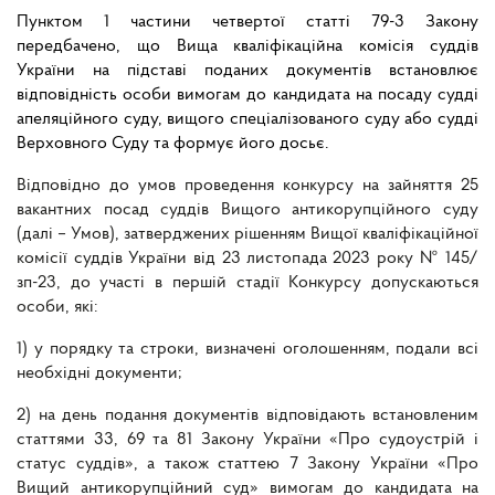
Пунктом 1 частини четвертої статті 79-3 Закону
передбачено, що Вища кваліфікаційна комісія суддів
України на підставі поданих документів встановлює
відповідність особи вимогам до кандидата на посаду судді
апеляційного суду, вищого спеціалізованого суду або судді
Верховного Суду та формує його досьє.
Відповідно до умов проведення конкурсу на зайняття 25
вакантних посад суддів Вищого антикорупційного суду
(далі – Умов), затверджених рішенням Вищої кваліфікаційної
комісії суддів України від 23 листопада 2023 року № 145/
зп-23, до участі в першій стадії Конкурсу допускаються
особи, які:
1) у порядку та строки, визначені оголошенням, подали всі
необхідні документи;
2) на день подання документів відповідають встановленим
статтями 33, 69 та 81 Закону України «Про судоустрій і
статус суддів», а також статтею 7 Закону України «Про
Вищий антикорупційний суд» вимогам до кандидата на