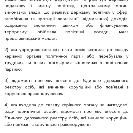
податкову і митну політику, центральному органі
виконавчої влади, що реалізує державну політику у сфері
запобігання та протидії легалізації (відмиванню) доходів,
одержаних злочинним шляхом, або фінансуванню
тероризму;
обіймала політичні посади, мала
представницький мандат;
2) яка упродовж останніх п’яти років входила до складу
керівних органів політичної партії або перебувала у
трудових чи інших договірних відносинах з політичною
партією;
3) відомості про яку внесені до Єдиного державного
реєстру осіб, які вчинили корупційні або пов’язані з
корупцією правопорушення;
4) яка входила до складу керівного органу чи наглядової
ради юридичної особи, відомості про яку внесені до
Єдиного державного реєстру осіб, які вчинили корупційні
або пов’язані з корупцією правопорушення;