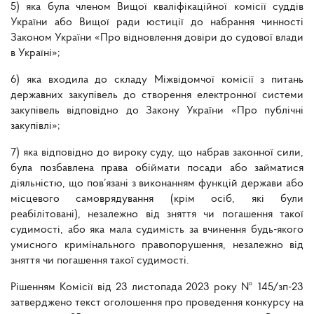
5) яка була членом Вищої кваліфікаційної комісії суддів
України або Вищої ради юстиції до набрання чинності
Законом України «Про відновлення довіри до судової влади
в Україні»;
6) яка входила до складу Міжвідомчої комісії з питань
державних закупівель до створення електронної системи
закупівель відповідно до Закону України «Про публічні
закупівлі»;
7) яка відповідно до вироку суду, що набрав законної сили,
була позбавлена права обіймати посади або займатися
діяльністю, що пов’язані з виконанням функцій держави або
місцевого самоврядування (крім осіб, які були
реабілітовані), незалежно від зняття чи погашення такої
судимості, або яка мала судимість за вчинення будь-якого
умисного кримінального правопорушення, незалежно від
зняття чи погашення такої судимості.
Рішенням Комісії від 23 листопада 2023 року № 145/зп-23
затверджено текст оголошення про проведення конкурсу на