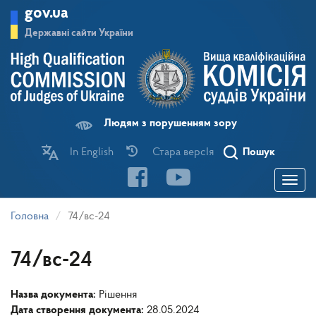
Перейти
gov.ua
до
основного
Державні сайти України
матеріалу
Людям з порушенням зору
In English
Стара версІя
Пошук
Toggle
navigatio
Головна
74/вс-24
74/вс-24
Назва документа:
Рішення
Дата створення документа:
28.05.2024