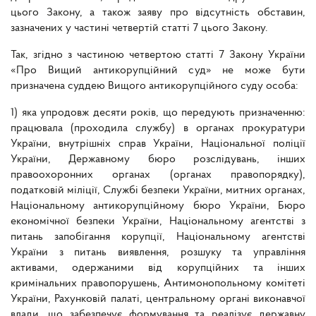
цього Закону, а також заяву про відсутність обставин,
зазначених у частині четвертій статті 7 цього Закону.
Так, згідно з частиною четвертою статті 7 Закону України
«Про Вищий антикорупційний суд» не може бути
призначена суддею Вищого антикорупційного суду особа:
1) яка упродовж десяти років, що передують призначенню:
працювала (проходила службу) в органах прокуратури
України, внутрішніх справ України, Національної поліції
України, Державному бюро розслідувань, інших
правоохоронних органах (органах правопорядку),
податковій міліції, Службі безпеки України, митних органах,
Національному антикорупційному бюро України, Бюро
економічної безпеки України, Національному агентстві з
питань запобігання корупції, Національному агентстві
України з питань виявлення, розшуку та управління
активами, одержаними від корупційних та інших
кримінальних правопорушень, Антимонопольному комітеті
України, Рахунковій палаті, центральному органі виконавчої
влади, що забезпечує формування та реалізує державну