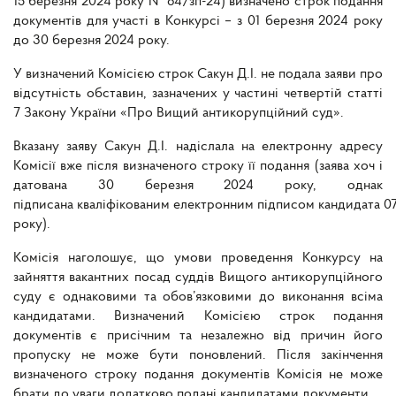
15 березня 2024 року № 84/зп-24) визначено строк подання
документів для участі в Конкурсі – з 01 березня 2024 року
до 30 березня 2024 року.
У визначений Комісією строк Сакун Д.І. не подала заяви про
відсутність обставин, зазначених у частині четвертій статті
7 Закону України «Про Вищий антикорупційний суд».
Вказану заяву Сакун Д.І. надіслала на електронну адресу
Комісії вже після визначеного строку її подання (заява хоч і
датована 30 березня 2024 року, однак
підписана кваліфікованим електронним підписом кандидата 07
року).
Комісія наголошує, що умови проведення Конкурсу на
зайняття вакантних посад суддів Вищого антикорупційного
суду є однаковими та обов’язковими до виконання всіма
кандидатами. Визначений Комісією строк подання
документів є присічним та незалежно від причин його
пропуску не може бути поновлений. Після закінчення
визначеного строку подання документів Комісія не може
брати до уваги додатково подані кандидатами документи.