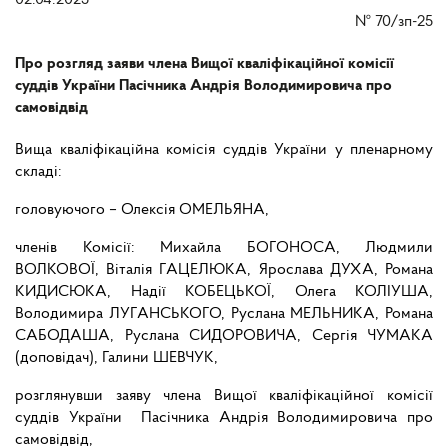
02.04.2025
№
70/зп-25
Про розгляд заяви члена Вищої кваліфікаційної комісії
суддів України Пасічника Андрія Володимировича про
самовідвід
Вища кваліфікаційна комісія суддів України у пленарному
складі:
головуючого – Олексія ОМЕЛЬЯНА,
членів Комісії: Михайла БОГОНОСА, Людмили
ВОЛКОВОЇ, Віталія ГАЦЕЛЮКА, Ярослава ДУХА, Романа
КИДИСЮКА, Надії КОБЕЦЬКОЇ, Олега КОЛІУША,
Володимира ЛУГАНСЬКОГО, Руслана МЕЛЬНИКА, Романа
САБОДАША, Руслана СИДОРОВИЧА, Сергія ЧУМАКА
(доповідач), Галини ШЕВЧУК,
розглянувши заяву члена Вищої кваліфікаційної комісії
суддів України Пасічника Андрія Володимировича про
самовідвід,