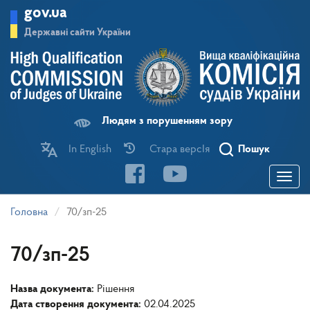
Перейти
gov.ua
до
основного
Державні сайти України
матеріалу
Людям з порушенням зору
In English
Стара версІя
Пошук
Toggle
navigatio
Головна
70/зп-25
70/зп-25
Назва документа:
Рішення
Дата створення документа:
02.04.2025