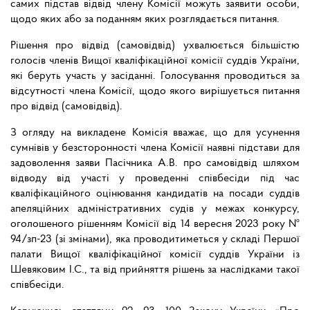
самих підстав відвід члену Комісії можуть заявити особи,
щодо яких або за поданням яких розглядається питання.
Рішення про відвід (самовідвід) ухвалюється більшістю
голосів членів Вищої кваліфікаційної комісії суддів України,
які беруть участь у засіданні. Голосування проводиться за
відсутності члена Комісії, щодо якого вирішується питання
про відвід (самовідвід).
З огляду на викладене Комісія вважає, що для усунення
сумнівів у безсторонності члена Комісії наявні підстави для
задоволення заяви Пасічника А.В. про самовідвід шляхом
відводу від участі у проведенні співбесіди під час
кваліфікаційного оцінювання кандидатів на посади суддів
апеляційних адміністративних судів у межах конкурсу,
оголошеного рішенням Комісії від 14 вересня 2023 року №
94/зп-23 (зі змінами), яка проводитиметься у складі Першої
палати Вищої кваліфікаційної комісії суддів України із
Шевяковим І.С., та від прийняття рішень за наслідками такої
співбесіди.