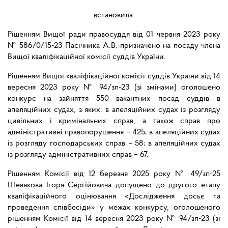
встановила:
Рішенням Вищої ради правосуддя від 01 червня 2023 року
№ 586/0/15-23 Пасічника А.В. призначено на посаду члена
Вищої кваліфікаційної комісії суддів України.
Рішенням Вищої кваліфікаційної комісії суддів України від 14
вересня 2023 року № 94/зп-23 (зі змінами) оголошено
конкурс на зайняття 550 вакантних посад суддів в
апеляційних судах, з яких: в апеляційних судах із розгляду
цивільних і кримінальних справ, а також справ про
адміністративні правопорушення – 425; в апеляційних судах
із розгляду господарських справ – 58; в апеляційних судах
із розгляду адміністративних справ – 67.
Рішенням Комісії від 12 березня 2025 року № 49/зп-25
Шевякова Ігоря Сергійовича допущено до другого етапу
кваліфікаційного оцінювання «Дослідження досьє та
проведення співбесіди» у межах конкурсу, оголошеного
рішенням Комісії від 14 вересня 2023 року № 94/зп-23 (зі