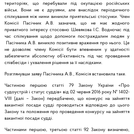
територіях, що перебували під окупацією російських
військ. Вони не є друзями, але внаслідок періодичного
спілкування між ними виникли приятельські стосунки. Член
Комісії Пасічник А.В. зазначив, що не має жодного
приватного інтересу стосовно Шевякова І.С. Водночас під
час спілкування щодо допомоги постраждалим людям у
Пасічника А.В. виникло позитивне враження про нього. Це
не дозволяє члену Комісії бути впевненим у здатності
забезпечити абсолютну об’єктивність під час проведення
співбесіди і ухвалення рішення за її наслідками.
Розглянувши заяву Пасічника А.В., Комісія встановила таке.
Частиною першою статті 79 Закону України «Про
судоустрій і статус суддів» від 02 червня 2016 року № 1402-
VIII (далі – Закон) передбачено, що конкурс на зайняття
вакантної посади судді проводиться відповідно до цього
Закону та положення про проведення конкурсу на зайняття
вакантної посади судді.
Частинами першою, третьою статті 92 Закону визначено,