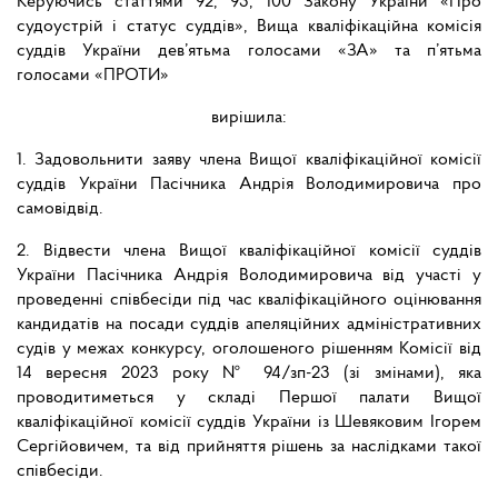
Керуючись статтями 92, 93, 100 Закону України «Про
судоустрій і статус суддів», Вища кваліфікаційна комісія
суддів України дев’ятьма голосами «ЗА» та п’ятьма
голосами «ПРОТИ»
вирішила:
1. Задовольнити заяву члена Вищої кваліфікаційної комісії
суддів України Пасічника Андрія Володимировича про
самовідвід.
2. Відвести члена Вищої кваліфікаційної комісії суддів
України Пасічника Андрія Володимировича від участі у
проведенні співбесіди під час кваліфікаційного оцінювання
кандидатів на посади суддів апеляційних адміністративних
судів у межах конкурсу, оголошеного рішенням Комісії від
14 вересня 2023 року № 94/зп-23 (зі змінами), яка
проводитиметься у складі Першої палати Вищої
кваліфікаційної комісії суддів України із Шевяковим Ігорем
Сергійовичем, та від прийняття рішень за наслідками такої
співбесіди.