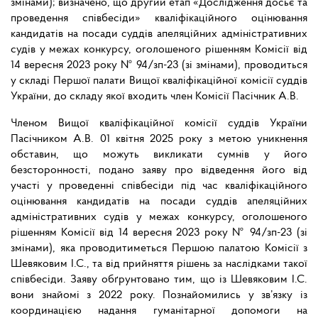
змінами); визначено, що другий етап «Дослідження досьє та
проведення співбесіди» кваліфікаційного оцінювання
кандидатів на посади суддів апеляційних адміністративних
судів у межах конкурсу, оголошеного рішенням Комісії від
14 вересня 2023 року № 94/зп-23 (зі змінами), проводиться
у складі Першої палати Вищої кваліфікаційної комісії суддів
України, до складу якої входить член Комісії Пасічник А.В.
Членом Вищої кваліфікаційної комісії суддів України
Пасічником А.В. 01 квітня 2025 року з метою уникнення
обставин, що можуть викликати сумнів у його
безсторонності, подано заяву про відведення його від
участі у проведенні співбесіди під час кваліфікаційного
оцінювання кандидатів на посади суддів апеляційних
адміністративних судів у межах конкурсу, оголошеного
рішенням Комісії від 14 вересня 2023 року № 94/зп-23 (зі
змінами), яка проводитиметься Першою палатою Комісії з
Шевяковим І.С., та від прийняття рішень за наслідками такої
співбесіди. Заяву обґрунтовано тим, що із Шевяковим І.С.
вони знайомі з 2022 року. Познайомились у зв’язку із
координацією надання гуманітарної допомоги на