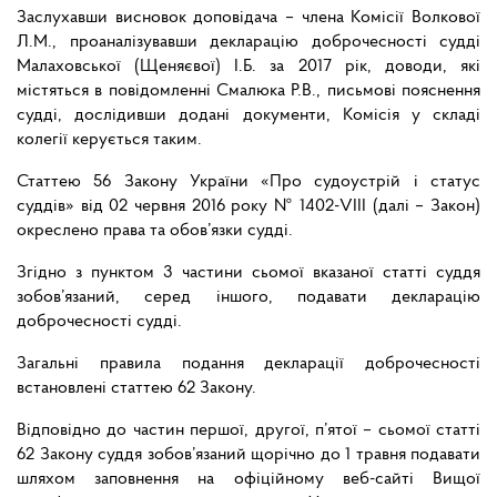
Заслухавши висновок доповідача – члена Комісії Волкової
Л.М., проаналізувавши декларацію доброчесності судді
Малаховської (Щеняєвої) І.Б. за 2017 рік, доводи, які
містяться в повідомленні Смалюка Р.В., письмові пояснення
судді, дослідивши додані документи, Комісія у складі
колегії керується таким.
Статтею 56 Закону України «Про судоустрій і статус
суддів» від 02 червня 2016 року № 1402-VIII (далі – Закон)
окреслено права та обов’язки судді.
Згідно з пунктом 3 частини сьомої вказаної статті суддя
зобов’язаний, серед іншого, подавати декларацію
доброчесності судді.
Загальні правила подання декларації доброчесності
встановлені статтею 62 Закону.
Відповідно до частин першої, другої, п’ятої – сьомої статті
62 Закону суддя зобов’язаний щорічно до 1 травня подавати
шляхом заповнення на офіційному веб-сайті Вищої