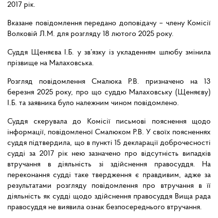
2017 рік.
Вказане повідомлення передано доповідачу – члену Комісії
Волковій Л.М. для розгляду 18 лютого 2025 року.
Суддя Щеняєва І.Б. у зв’язку із укладенням шлюбу змінила
прізвище на Малаховська.
Розгляд повідомлення Смалюка Р.В. призначено на 13
березня 2025 року, про що суддю Малаховську (Щеняєву)
І.Б. та заявника було належним чином повідомлено.
Суддя скерувала до Комісії письмові пояснення щодо
інформації, повідомленої Смалюком Р.В. У своїх поясненнях
суддя підтвердила, що в пункті 15 декларації доброчесності
судді за 2017 рік нею зазначено про відсутність випадків
втручання в діяльність зі здійснення правосуддя. На
переконання судді таке твердження є правдивим, адже за
результатами розгляду повідомлення про втручання в її
діяльність як судді щодо здійснення правосуддя Вища рада
правосуддя не виявила ознак безпосереднього втручання.