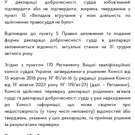
У декларації доброчесності суддя зобов’язаний
підтвердити або не підтвердити, зокрема, твердження у
пункті 15 «Випадків втручання у мою діяльність по
здійсненню правосуддя не було».
Відповідно до пункту 5 Правил заповнення та подання
форми декларації доброчесності судді в декларації
заповнюються відомості, актуальні станом на 31 грудня
звітного року.
Згідно з пунктом 170 Регламенту Вищої кваліфікаційної
комісії суддів України, затвердженого рішенням Комісії від
13 жовтня 2016 року № 81/зп-16 (у редакції рішення Комісії
від 19 жовтня 2023 року № 119/зп-23) (далі – Регламент),
Комісія здійснює перевірку декларації родинних зв’язків
судді та декларації доброчесності судді у разі надходження
до Комісії інформації, що може свідчити про
недостовірність (у тому числі неповноту) відомостей або
тверджень, указаних у цих деклараціях, та приймає рішення
за результатами перевірки.