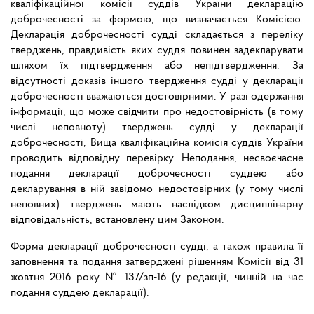
кваліфікаційної комісії суддів України декларацію
доброчесності за формою, що визначається Комісією.
Декларація доброчесності судді складається з переліку
тверджень, правдивість яких суддя повинен задекларувати
шляхом їх підтвердження або непідтвердження. За
відсутності доказів іншого твердження судді у декларації
доброчесності вважаються достовірними. У разі одержання
інформації, що може свідчити про недостовірність (в тому
числі неповноту) тверджень судді у декларації
доброчесності, Вища кваліфікаційна комісія суддів України
проводить відповідну перевірку. Неподання, несвоєчасне
подання декларації доброчесності суддею або
декларування в ній завідомо недостовірних (у тому числі
неповних) тверджень мають наслідком дисциплінарну
відповідальність, встановлену цим Законом.
Форма декларації доброчесності судді, а також правила її
заповнення та подання затверджені рішенням Комісії від 31
жовтня 2016 року № 137/зп-16 (у редакції, чинній на час
подання суддею декларації).