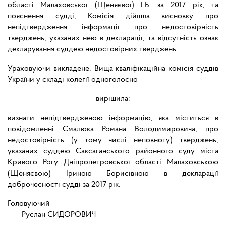
області Малаховської (Щеняєвої) І.Б. за 2017 рік, та
пояснення судді, Комісія дійшла висновку про
непідтвердження інформації про недостовірність
тверджень, указаних нею в декларації, та відсутність ознак
декларування суддею недостовірних тверджень.
Ураховуючи викладене, Вища кваліфікаційна комісія суддів
України у складі колегії одноголосно
вирішила:
визнати непідтвердженою інформацію, яка міститься в
повідомленні Смалюка Романа Володимировича, про
недостовірність (у тому числі неповноту) тверджень,
указаних суддею Саксаганського районного суду міста
Кривого Рогу Дніпропетровської області Малаховською
(Щеняєвою) Іриною Борисівною в декларації
доброчесності судді за 2017 рік.
Головуючий
Руслан СИДОРОВИЧ