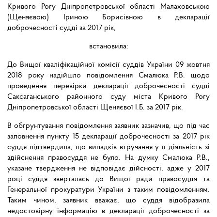
Кривого Рогу Дніпропетровської області Малаховською
(Щеняєвою) Іриною Борисівною в декларації
доброчесності судді за 2017 рік,
встановила:
До Вищої кваліфікаційної комісії суддів України 09 жовтня
2018 року надійшло повідомлення Смалюка Р.В. щодо
проведення перевірки декларації доброчесності судді
Саксаганського районного суду міста Кривого Рогу
Дніпропетровської області Щеняєвої І.Б. за 2017 рік.
В обґрунтування повідомлення заявник зазначив, що під час
заповнення пункту 15 декларації доброчесності за 2017 рік
суддя підтвердила, що випадків втручання у її діяльність зі
здійснення правосуддя не було. На думку Смалюка Р.В.,
указане твердження не відповідає дійсності, адже у 2017
році суддя зверталась до Вищої ради правосуддя та
Генеральної прокуратури України з таким повідомленням.
Таким чином, заявник вважає, що суддя відобразила
недостовірну інформацію в декларації доброчесності за