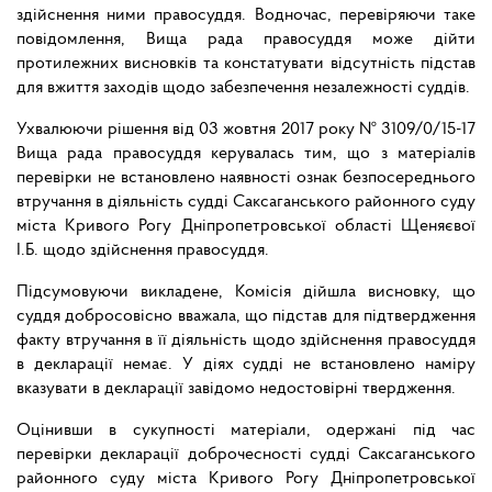
здійснення ними правосуддя. Водночас, перевіряючи таке
повідомлення, Вища рада правосуддя може дійти
протилежних висновків та констатувати відсутність підстав
для вжиття заходів щодо забезпечення незалежності суддів.
Ухвалюючи рішення від 03 жовтня 2017 року № 3109/0/15-17
Вища рада правосуддя керувалась тим, що з матеріалів
перевірки не встановлено наявності ознак безпосереднього
втручання в діяльність судді Саксаганського районного суду
міста Кривого Рогу Дніпропетровської області Щеняєвої
І.Б. щодо здійснення правосуддя.
Підсумовуючи викладене, Комісія дійшла висновку, що
суддя добросовісно вважала, що підстав для підтвердження
факту втручання в її діяльність щодо здійснення правосуддя
в декларації немає. У діях судді не встановлено наміру
вказувати в декларації завідомо недостовірні твердження.
Оцінивши в сукупності матеріали, одержані під час
перевірки декларації доброчесності судді Саксаганського
районного суду міста Кривого Рогу Дніпропетровської