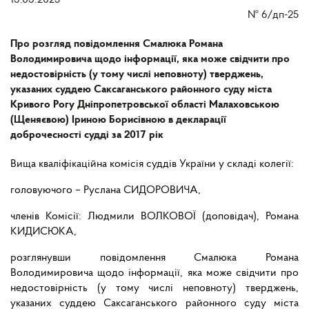
13.03.2025
№
6/дп-25
Про розгляд повідомлення Смалюка Романа
Володимировича щодо інформації, яка може свідчити про
недостовірність (у тому числі неповноту) тверджень,
указаних суддею Саксаганського районного суду міста
Кривого Рогу Дніпропетровської області Малаховською
(Щеняєвою) Іриною Борисівною в декларації
доброчесності судді за 2017 рік
Вища кваліфікаційна комісія суддів України у складі колегії:
головуючого – Руслана СИДОРОВИЧА,
членів Комісії: Людмили ВОЛКОВОЇ (доповідач), Романа
КИДИСЮКА,
розглянувши повідомлення Смалюка Романа
Володимировича щодо інформації, яка може свідчити про
недостовірність (у тому числі неповноту) тверджень,
указаних суддею Саксаганського районного суду міста