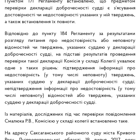
Пунктом 171 Регламенту встановлено, що предметом
перевірки декларації доброчесності судді є з’ясування
достовірності чи недостовірності указаних у ній тверджень,
а також встановлення їх повноти.
Відповідно до пункту 184 Регламенту за результатами
розгляду питання про недостовірність або неповноту
відомостей чи тверджень, указаних суддею у декларації
доброчесності судді, на підставі результатів проведення
перевірки такої декларації Комісія у складі Колегії ухвалює
одне з таких рішень: підтвердження інформації про
недостовірність (у тому числі неповноту) тверджень,
указаних суддею у декларації доброчесності судді;
непідтвердження інформації про недостовірність (у тому
числі неповноту) відомостей або тверджень, указаних
суддею у декларації доброчесності судді.
Із матеріалів, досліджених під час перевірки повідомлення
Смалюка Р.В., Комісією у складі колегії встановлено таке.
На адресу Саксаганського районного суду міста Кривого