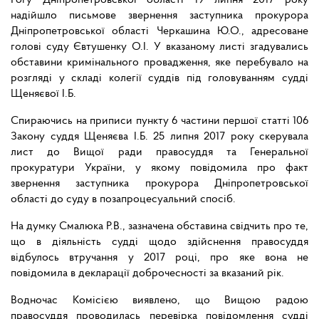
Рогу Дніпропетровської області 19 липня 2017 року
надійшло письмове звернення заступника прокурора
Дніпропетровської області Черкашина Ю.О., адресоване
голові суду Євтушенку О.І. У вказаному листі згадувались
обставини кримінального провадження, яке перебувало на
розгляді у складі колегії суддів під головуванням судді
Щеняєвої І.Б.
Спираючись на приписи пункту 6 частини першої статті 106
Закону суддя Щеняєва І.Б. 25 липня 2017 року скерувала
лист до Вищої ради правосуддя та Генеральної
прокуратури України, у якому повідомила про факт
звернення заступника прокурора Дніпропетровської
області до суду в позапроцесуальний спосіб.
На думку Смалюка Р.В., зазначена обставина свідчить про те,
що в діяльність судді щодо здійснення правосуддя
відбулось втручання у 2017 році, про яке вона не
повідомила в декларації доброчесності за вказаний рік.
Водночас Комісією виявлено, що Вищою радою
правосуддя проводилась перевірка повідомлення судді