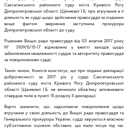
Саксаганського районного суду міста Кривого Рогу
Дніпропетровської області Щеняєвої І.Б. про втручання в її
діяльність як судді щодо здійснення правосуддя за згаданим
вище фактом звернення заступника прокурора
Дніпропетровської області до суду.
Рішенням Вищої ради правосуддя від 03 жовтня 2017 року
№ 3109/0/15-17 відмовлено у вжитті заходів щодо
забезпечення незалежності суддів та авторитету правосуддя
за повідомленням судді.
Таким чином, Комісія констатує, що при поданні декларації
доброчесності за 2017 рік у судді Саксаганського
районного суду міста Кривого Рогу Дніпропетровської
області Щеняєвої І.Б. не виникало обов’язку заповнювати
ствердне поле в пункті 15 розділу ІІ декларації.
Варто зазначити, що, надсилаючи повідомлення щодо
втручання у свою діяльність до Вищої ради правосуддя та
Генерального прокурора України, судді керуються власною
суб’єктивною оцінкою обставин, що мали місце під час