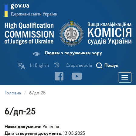
Перейти
gov.ua
до
основного
Державні сайти України
матеріалу
Людям з порушенням зору
In English
Стара версІя
Пошук
Toggle
navigatio
Головна
6/дп-25
6/дп-25
Назва документа:
Рішення
Дата створення документа:
13.03.2025