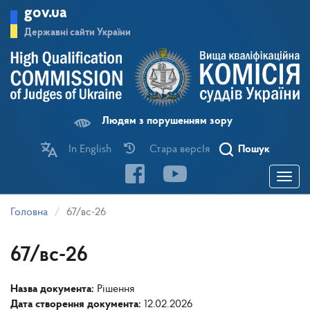
Перейти
gov.ua
до
основного
Державні сайти України
матеріалу
Людям з порушенням зору
In English
Стара версІя
Пошук
Toggle
navigatio
Головна
67/вс-26
67/вс-26
Назва документа:
Рішення
Дата створення документа:
12.02.2026