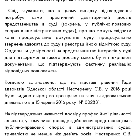
Слід зауважити, що в цьому випадку підтвердження
потребує саме практичний дев’ятирічний досвід
представництва в суді (зокрема, у публічно-правових
спорах в адміністративних судах), про що можуть свідчити
копії процесуальних документів суду, процесуальних
звернень адвоката до суду з реєстраційною відміткою суду.
Ордери чи довіреності на представництво інтересів у суді
для підтвердження такого досвіду мають бути підкріплені
документами, що підтверджують фактичну реалізацію
відповідних повноважень.
Комісією встановлено, що на підставі рішення Ради
адвокатів Одеської області Нестеренку С.В. у 2016 році
було видано свідоцтво про право на заняття адвокатською
діяльністю від 15 червня 2016 року № 002831.
На підтвердження наявності досвіду професійної діяльності
адвоката, у тому числі досвіду здійснення представництва в
публічно-правових спорах в адміністративних судах,
тривалістю не менше ніж дев’ять років, Нестеренко С.В.