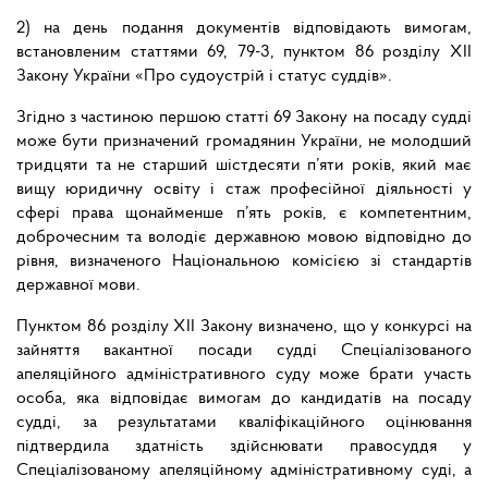
2) на день подання документів відповідають вимогам,
встановленим статтями 69, 79-3, пунктом 86 розділу ХІІ
Закону України «Про судоустрій і статус суддів».
Згідно з частиною першою статті 69 Закону на посаду судді
може бути призначений громадянин України, не молодший
тридцяти та не старший шістдесяти п’яти років, який має
вищу юридичну освіту і стаж професійної діяльності у
сфері права щонайменше п’ять років, є компетентним,
доброчесним та володіє державною мовою відповідно до
рівня, визначеного Національною комісією зі стандартів
державної мови.
Пунктом 86 розділу ХІІ Закону визначено, що у конкурсі на
зайняття вакантної посади судді Спеціалізованого
апеляційного адміністративного суду може брати участь
особа, яка відповідає вимогам до кандидатів на посаду
судді, за результатами кваліфікаційного оцінювання
підтвердила здатність здійснювати правосуддя у
Спеціалізованому апеляційному адміністративному суді, а