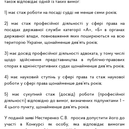
також відповідає одній із таких вимог:
1) має стаж роботи на посаді судді не менше семи років;
2) має стаж професійної діяльності у сфері права на
посадах державної служби категорії «А», «Б» в органах
державної влади, повноваження яких поширюються на всю
територію України, щонайменше дев’ять років;
3) має досвід професійної діяльності адвоката, у тому числі
щодо здійснення представництва в публічно-правових
спорах в адміністративних судах щонайменше дев’ять років;
4) має науковий ступінь у сфері права та стаж наукової
роботи у сфері права щонайменше дев’ять років;
5) має сукупний стаж (досвід) роботи (професійної
діяльності) відповідно до вимог, визначених підпунктами 1 –
4 цього пункту, щонайменше дев’ять років.
У поданій заяві Нестеренко С.В. просив допустити його до
участі в Конкурсі як особу, яка відповідає вимогам