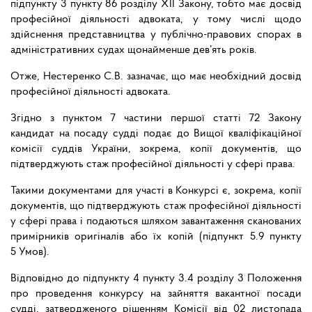
підпункту 3 пункту 86 розділу ХІІ Закону, тобто має досвід
професійної діяльності адвоката, у тому числі щодо
здійснення представництва у публічно-правових спорах в
адміністративних судах щонайменше дев’ять років.
Отже, Нестеренко С.В. зазначає, що має необхідний досвід
професійної діяльності адвоката.
Згідно з пунктом 7 частини першої статті 72 Закону
кандидат на посаду судді подає до Вищої кваліфікаційної
комісії суддів України, зокрема, копії документів, що
підтверджують стаж професійної діяльності у сфері права.
Такими документами для участі в Конкурсі є, зокрема, копії
документів, що підтверджують стаж професійної діяльності
у сфері права і подаються шляхом завантаження сканованих
примірників оригіналів або їх копій (підпункт 5.9 пункту
5 Умов).
Відповідно до підпункту 4 пункту 3.4 розділу 3 Положення
про проведення конкурсу на зайняття вакантної посади
судді, затвердженого рішенням Комісії від 02 листопада