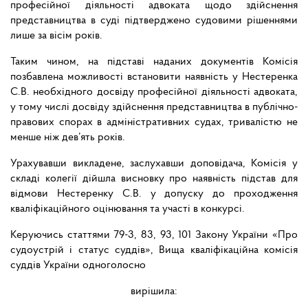
професійної діяльності адвоката щодо здійснення
представництва в суді підтверджено судовими рішеннями
лише за вісім років.
Таким чином, на підставі наданих документів Комісія
позбавлена можливості встановити наявність у Нестеренка
С.В. необхідного досвіду професійної діяльності адвоката,
у тому числі досвіду здійснення представництва в публічно-
правових спорах в адміністративних судах, тривалістю не
менше ніж дев’ять років.
Урахувавши викладене, заслухавши доповідача, Комісія у
складі колегії дійшла висновку про наявність підстав для
відмови Нестеренку С.В. у допуску до проходження
кваліфікаційного оцінювання та участі в конкурсі.
Керуючись статтями 79-3, 83, 93, 101 Закону України «Про
судоустрій і статус суддів», Вища кваліфікаційна комісія
суддів України одноголосно
вирішила: