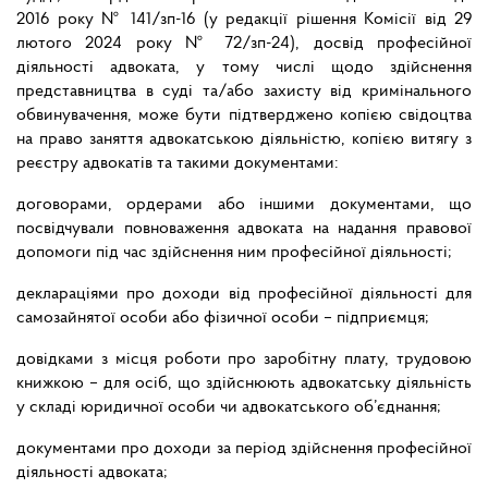
2016 року № 141/зп-16 (у редакції рішення Комісії від 29
лютого 2024 року № 72/зп-24), досвід професійної
діяльності адвоката, у тому числі щодо здійснення
представництва в суді та/або захисту від кримінального
обвинувачення, може бути підтверджено копією свідоцтва
на право заняття адвокатською діяльністю, копією витягу з
реєстру адвокатів та такими документами:
договорами, ордерами або іншими документами, що
посвідчували повноваження адвоката на надання правової
допомоги під час здійснення ним професійної діяльності;
деклараціями про доходи від професійної діяльності для
самозайнятої особи або фізичної особи – підприємця;
довідками з місця роботи про заробітну плату, трудовою
книжкою – для осіб, що здійснюють адвокатську діяльність
у складі юридичної особи чи адвокатського об’єднання;
документами про доходи за період здійснення професійної
діяльності адвоката;