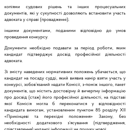
копіями судових рішень та інших процесуальних
документів, які у сукупності дозволяють встановити участь
адвоката у справі (провадженні);
іншими документами, поданими відповідно до умов
проведення конкурсу.
Документи необхідно подавати за період роботи, яким
кандидат підтверджує досвід професійної діяльності
адвоката.
Зі змісту наведених нормативних положень убачається, що
кандидат на посаду судді, який виявив намір взяти участь у
конкурсі, зобов’язаний надати Комісії, з-поміж іншого, пакет
документів, що містить достовірну й вичерпну інформацію
про досвід (стаж) його професійної діяльності, на підставі
якої Комісія могла б переконатися у відповідності
кандидата вимогам, установленим пунктом 85 розділу ХІІ
«Прикінцеві та перехідні положення» Закону, без
необхідності додаткового з’ясування (підтвердження,
співставлення) наданої інформації чи пошуку нової.