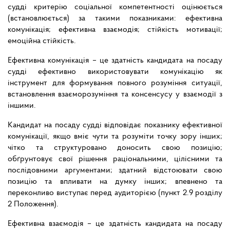
судді критерію соціальної компетентності оцінюється
(встановлюється) за такими показниками: ефективна
комунікація; ефективна взаємодія; стійкість мотивації;
емоційна стійкість.
Ефективна комунікація – це здатність кандидата на посаду
судді ефективно використовувати комунікацію як
інструмент для формування повного розуміння ситуації,
встановлення взаєморозуміння та консенсусу у взаємодії з
іншими.
Кандидат на посаду судді відповідає показнику ефективної
комунікації, якщо вміє чути та розуміти точку зору інших;
чітко та структуровано доносить свою позицію;
обґрунтовує свої рішення раціональними, цілісними та
послідовними аргументами; здатний відстоювати свою
позицію та впливати на думку інших; впевнено та
переконливо виступає перед аудиторією (пункт 2.9 розділу
2 Положення).
Ефективна взаємодія – це здатність кандидата на посаду