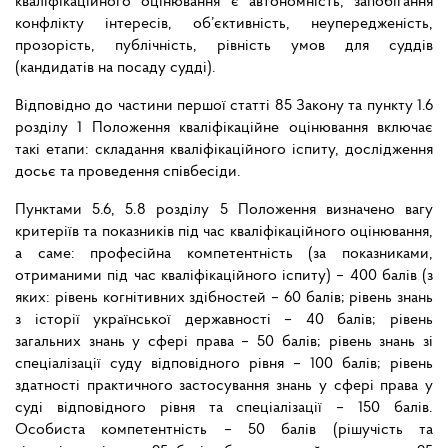
кваліфікаційного оцінювання є автономність, запобігання
конфлікту інтересів, об’єктивність, неупередженість,
прозорість, публічність, рівність умов для суддів
(кандидатів на посаду судді).
Відповідно до частини першої статті 85 Закону та пункту 1.6
розділу 1 Положення кваліфікаційне оцінювання включає
такі етапи: складання кваліфікаційного іспиту, дослідження
досьє та проведення співбесіди.
Пунктами 5.6, 5.8 розділу 5 Положення визначено вагу
критеріїв та показників під час кваліфікаційного оцінювання,
а саме: професійна компетентність (за показниками,
отриманими під час кваліфікаційного іспиту) – 400 балів (з
яких: рівень когнітивних здібностей – 60 балів; рівень знань
з історії української державності – 40 балів; рівень
загальних знань у сфері права – 50 балів; рівень знань зі
спеціалізації суду відповідного рівня – 100 балів; рівень
здатності практичного застосування знань у сфері права у
суді відповідного рівня та спеціалізації – 150 балів.
Особиста компетентність – 50 балів (рішучість та