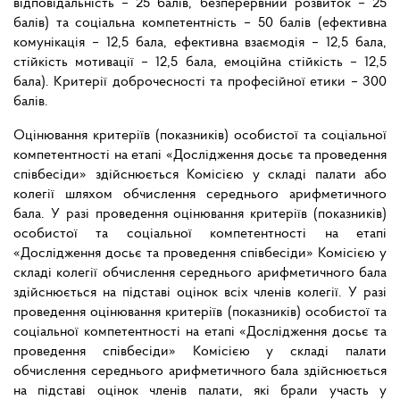
відповідальність – 25 балів, безперервний розвиток – 25
балів) та соціальна компетентність – 50 балів (ефективна
комунікація – 12,5 бала, ефективна взаємодія – 12,5 бала,
стійкість мотивації – 12,5 бала, емоційна стійкість – 12,5
бала). Критерії доброчесності та професійної етики – 300
балів.
Оцінювання критеріїв (показників) особистої та соціальної
компетентності на етапі «Дослідження досьє та проведення
співбесіди» здійснюється Комісією у складі палати або
колегії шляхом обчислення середнього арифметичного
бала. У разі проведення оцінювання критеріїв (показників)
особистої та соціальної компетентності на етапі
«Дослідження досьє та проведення співбесіди» Комісією у
складі колегії обчислення середнього арифметичного бала
здійснюється на підставі оцінок всіх членів колегії. У разі
проведення оцінювання критеріїв (показників) особистої та
соціальної компетентності на етапі «Дослідження досьє та
проведення співбесіди» Комісією у складі палати
обчислення середнього арифметичного бала здійснюється
на підставі оцінок членів палати, які брали участь у