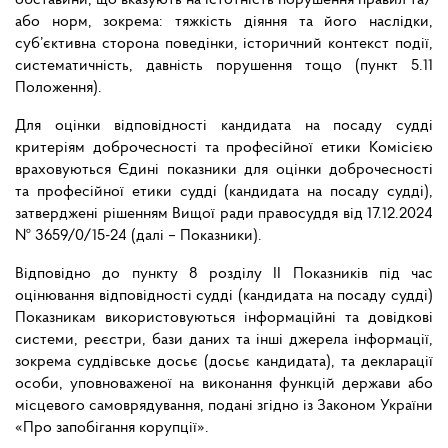
обставини, що вказують на істотність порушення правил та/
або норм, зокрема: тяжкість діяння та його наслідки,
суб’єктивна сторона поведінки, історичний контекст події,
систематичність, давність порушення тощо (пункт 5.11
Положення).
Для оцінки відповідності кандидата на посаду судді
критеріям доброчесності та професійної етики Комісією
враховуються Єдині показники для оцінки доброчесності
та професійної етики судді (кандидата на посаду судді),
затверджені рішенням Вищої ради правосуддя від 17.12.2024
№ 3659/0/15-24 (далі – Показники).
Відповідно до пункту 8 розділу ІІ Показників під час
оцінювання відповідності судді (кандидата на посаду судді)
Показникам використовуються інформаційні та довідкові
системи, реєстри, бази даних та інші джерела інформації,
зокрема суддівське досьє (досьє кандидата), та декларації
особи, уповноваженої на виконання функцій держави або
місцевого самоврядування, подані згідно із Законом України
«Про запобігання корупції».