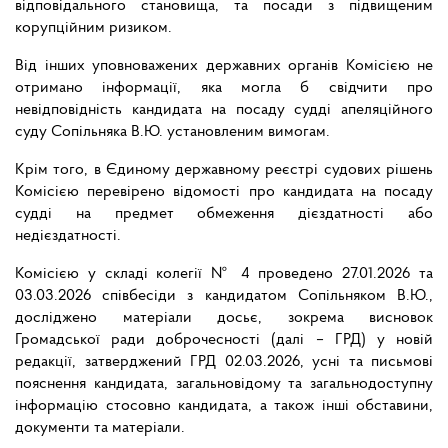
відповідального становища, та посади з підвищеним
корупційним ризиком.
Від інших уповноважених державних органів Комісією не
отримано інформації, яка могла б свідчити про
невідповідність кандидата на посаду судді апеляційного
суду Сопільняка В.Ю. установленим вимогам.
Крім того, в Єдиному державному реєстрі судових рішень
Комісією перевірено відомості про кандидата на посаду
судді на предмет обмеження дієздатності або
недієздатності.
Комісією у складі колегії № 4 проведено 27.01.2026 та
03.03.2026 співбесіди з кандидатом Сопільняком В.Ю.,
досліджено матеріали досьє, зокрема висновок
Громадської ради доброчесності (далі – ГРД) у новій
редакції, затверджений ГРД 02.03.2026, усні та письмові
пояснення кандидата, загальновідому та загальнодоступну
інформацію стосовно кандидата, а також інші обставини,
документи та матеріали.