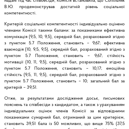
надані під час співбесіди, Комісія встановила, що Сопільняк
В.Ю. продемонстрував достатній рівень соціальної
компетентності.
Критерій соціальної компетентності індивідуально оцінено
членами Комісії такими балами: за показниками ефективна
комунікація (9,5, 10, 9,5), середній бал, розрахований згідно
з пунктом 5.7 Положення, становить – 9,67; ефективна
взаємодія (10, 9,5, 9,5), середній бал, розрахований згідно з
пунктом 5.7 Положення, становить – 9,67; стійкість
мотивації (10, 11, 9,5), середній бал, розрахований згідно з
пунктом 5.7 Положення, становить – 10,17; емоційна
стійкість (9,5, 11, 9,5), середній бал, розрахований згідно з
пунктом 5.7 Положення, становить – 10; загальний бал за
критерій – 39,51.
Отже, за результатами дослідження досьє, письмових
пояснень та співбесіди з кандидатом, а також з урахуванням
індивідуальних оцінок членів Комісії за відповідними
показниками сумарний бал, отриманий за цим критерієм,
становить 39,51 бала із 50 можливих, що вище 75% (37,5