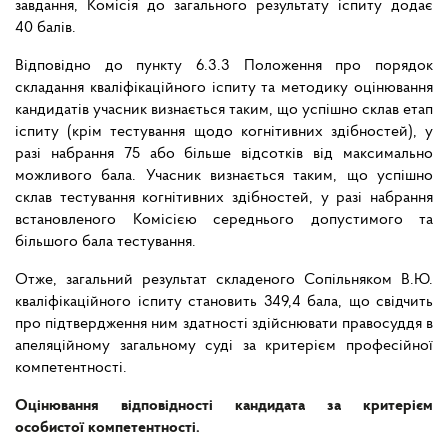
завдання, Комісія до загального результату іспиту додає
40 балів.
Відповідно до пункту 6.3.3 Положення про порядок
складання кваліфікаційного іспиту та методику оцінювання
кандидатів учасник визнається таким, що успішно склав етап
іспиту (крім тестування щодо когнітивних здібностей), у
разі набрання 75 або більше відсотків від максимально
можливого бала. Учасник визнається таким, що успішно
склав тестування когнітивних здібностей, у разі набрання
встановленого Комісією середнього допустимого та
більшого бала тестування.
Отже, загальний результат складеного Сопільняком В.Ю.
кваліфікаційного іспиту становить 349,4 бала, що свідчить
про підтвердження ним здатності здійснювати правосуддя в
апеляційному загальному суді за критерієм професійної
компетентності.
Оцінювання відповідності кандидата за критерієм
особистої компетентності.