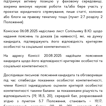
підтримує активну позицію у фаховому середовищі,
зокрема виконує наукові роботи та/або бере участь у
проєктах юридичного спрямування, пише статті, колонки
або блоги на правову тематику тощо (пункт 2.7 розділу 2
Положення).
Комісією 06.08.2025 надіслано лист Сопільняку В.Ю. щодо
надання пояснень та доказів (за наявності), які, на думку
кандидата, підтверджують його відповідність критеріям
особистої та соціальної компетентності.
На адресу Комісії 20.08.2025 надійшли пояснення
кандидата щодо його відповідності критеріям особистої та
соціальної компетентності.
Дослідивши письмові пояснення кандидата та обговоривши
під час співбесіди показники особистої компетентності,
члени Комісії індивідуально оцінили критерій особистої
компетентності такими балами: за показниками рішучість та
відповідальність (19, 18,5, 20), середній бал, розрахований
згідно з пунктом 5.7 Положення, становить – 19,17;