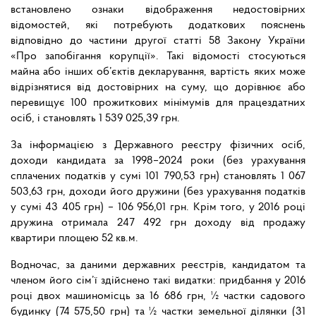
встановлено ознаки відображення недостовірних
відомостей, які потребують додаткових пояснень
відповідно до частини другої статті 58 Закону України
«Про запобігання корупції». Такі відомості стосуються
майна або інших об’єктів декларування, вартість яких може
відрізнятися від достовірних на суму, що дорівнює або
перевищує 100 прожиткових мінімумів для працездатних
осіб, і становлять 1 539 025,39 грн.
За інформацією з Державного реєстру фізичних осіб,
доходи кандидата за 1998–2024 роки (без урахування
сплачених податків у сумі 101 790,53 грн) становлять 1 067
503,63 грн, доходи його дружини (без урахування податків
у сумі 43 405 грн) – 106 956,01 грн. Крім того, у 2016 році
дружина отримала 247 492 грн доходу від продажу
квартири площею 52 кв.м.
Водночас, за даними державних реєстрів, кандидатом та
членом його сім’ї здійснено такі видатки: придбання у 2016
році двох машиномісць за 16 686 грн, ½ частки садового
будинку (74 575,50 грн) та ½ частки земельної ділянки (31