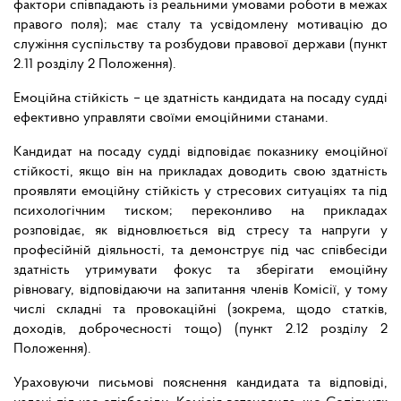
фактори співпадають із реальними умовами роботи в межах
правого поля); має сталу та усвідомлену мотивацію до
служіння суспільству та розбудови правової держави (пункт
2.11 розділу 2 Положення).
Емоційна стійкість – це здатність кандидата на посаду судді
ефективно управляти своїми емоційними станами.
Кандидат на посаду судді відповідає показнику емоційної
стійкості, якщо він на прикладах доводить свою здатність
проявляти емоційну стійкість у стресових ситуаціях та під
психологічним тиском; переконливо на прикладах
розповідає, як відновлюється від стресу та напруги у
професійній діяльності, та демонструє під час співбесіди
здатність утримувати фокус та зберігати емоційну
рівновагу, відповідаючи на запитання членів Комісії, у тому
числі складні та провокаційні (зокрема, щодо статків,
доходів, доброчесності тощо) (пункт 2.12 розділу 2
Положення).
Ураховуючи письмові пояснення кандидата та відповіді,