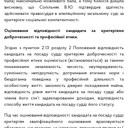
бала) максимально можливого бала, а тому Комісія дійшла
висновку, що Сопільняк В.Ю. підтвердив здатність
здійснювати правосуддя в апеляційному загальному суді за
критерієм соціальної компетентності.
Оцінювання відповідності кандидата за критеріями
доброчесності та професійної етики.
Згідно з пунктом 2.13 розділу 2 Положення відповідність
кандидата на посаду судді критеріям доброчесності та
професійної етики оцінюється (встановлюється) за такими
показниками: незалежність; чесність; неупередженість;
сумлінність; непідкупність; дотримання етичних норм і
бездоганна поведінка у професійній діяльності та
особистому житті; законність джерел походження майна,
відповідність рівня життя кандидата на посаду судді або
членів його сім’ї задекларованим доходам, відповідність
способу життя кандидата на посаду судді його статусу.
Під час оцінювання відповідності кандидата на посаду судді
критеріям кваліфікаційного оцінювання враховуються