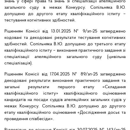
знань у сфері права та знань зі спеціалізації апеляційного
загального суду в межах Конкурсу. Сопільняка В.Ю.
допущено до другого етапу кваліфікаційного іспиту –
тестування когнітивних здібностей.
Рішенням Комісії від 13.01.2025 № 9/зп-25 затверджено
кодовані та декодовані результати тестування когнітивних
здібностей. Сопільняка В.Ю. допущено до третього етапу
кваліфікаційного іспиту – виконання практичного завдання зі
спеціалізації апеляційного загального суду (цивільна
спеціалізація).
Рішенням Комісії від 17.04.2025 № 89/зп-25 затверджено
декодовані результати виконання практичного завдання та
загальні результати першого етапу «Складання
кваліфікаційного іспиту» кваліфікаційного оцінювання
кандидатів на посади суддів апеляційних загальних судів у
межах Конкурсу. Сопільняка В.Ю. допущено до другого
етапу кваліфікаційного оцінювання «Дослідження досьє та
проведення співбесіди».