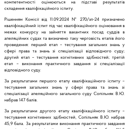
компетентності оцінюються на підставі результатів
складення кваліфікаційного іспиту.
Рішенням Комісії від 11.09.2024 № 270/зп-24 призначено
кваліфікаційний іспит під час кваліфікаційного оцінювання в
межах конкурсу на зайняття вакантних посад суддів в
апеляційних судах та визначено таку черговість етапів його
проведення: перший етап – тестування загальних знань у
сфері права та знань зі спеціалізації відповідного суду;
другий етап – тестування когнітивних здібностей; третій
етап – виконання практичного завдання зі спеціалізації
відповідного суду.
За результатами першого етапу кваліфікаційного іспиту –
тестування загальних знань у сфері права та знань зі
спеціалізації апеляційного загального суду Сопільняк В.Ю.
набрав 147 балів.
За результатами другого етапу кваліфікаційного іспиту –
тестування когнітивних здібностей, Сопільняк В.Ю. набрав
45,9 бала. За результатами виконання практичного завдання