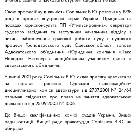
Вченого звання та наукового ступеня кандидат не має.
Свою професійну діяльність Сопільняк В.Ю. розпочав у 1995
році в органах внутрішніх справ України. Працював на
посадах юрисконсульта ПП «Утильсировина», секретаря
судового засідання та заступника начальника відділу з
питань забезпечення правової роботи суду і судового
процесу Господарського суду Одеської області, голови
Адвокатського об’єднання «Юридична компанія «Лекс
Ноледж». Натепер є асоційованим учасником цього ж
адвокатського об’єднання.
У липні 2001 року Сопільняк В.Ю. склав присягу адвоката та
на підставі рішення Одеської кваліфікаційно–
дисциплінарної комісії адвокатури від 27.07.2001 № 24/64
отримав свідоцтво про право на заняття адвокатською
діяльністю від 25.09.2003 № 1006.
До Вищої кваліфікаційної комісії суддів України, Вищої
ради юстиції, Вищої ради правосуддя Сопільняк В.Ю. не
обирався.