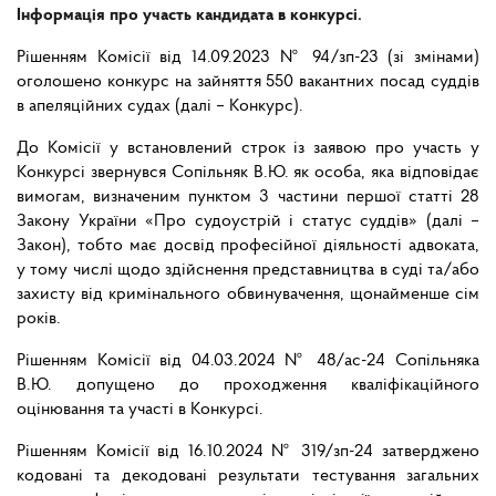
Інформація про участь кандидата в конкурсі.
Рішенням Комісії від 14.09.2023 № 94/зп-23 (зі змінами)
оголошено конкурс на зайняття 550 вакантних посад суддів
в апеляційних судах (далі – Конкурс).
До Комісії у встановлений строк із заявою про участь у
Конкурсі звернувся Сопільняк В.Ю. як особа, яка відповідає
вимогам, визначеним пунктом 3 частини першої статті 28
Закону України «Про судоустрій і статус суддів» (далі –
Закон), тобто має досвід професійної діяльності адвоката,
у тому числі щодо здійснення представництва в суді та/або
захисту від кримінального обвинувачення, щонайменше сім
років.
Рішенням Комісії від 04.03.2024 № 48/ас-24 Сопільняка
В.Ю. допущено до проходження кваліфікаційного
оцінювання та участі в Конкурсі.
Рішенням Комісії від 16.10.2024 № 319/зп-24 затверджено
кодовані та декодовані результати тестування загальних