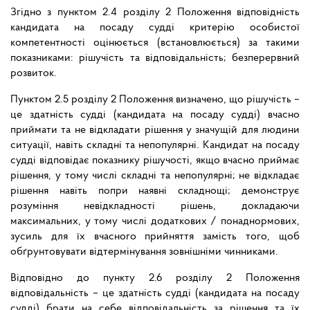
Згідно з пунктом 2.4 розділу 2 Положення відповідність
кандидата на посаду судді критерію особистої
компетентності оцінюється (встановлюється) за такими
показниками: рішучість та відповідальність; безперервний
розвиток.
Пунктом 2.5 розділу 2 Положення визначено, що рішучість –
це здатність судді (кандидата на посаду судді) вчасно
приймати та не відкладати рішення у значущій для людини
ситуації, навіть складні та непопулярні. Кандидат на посаду
судді відповідає показнику рішучості, якщо вчасно приймає
рішення, у тому числі складні та непопулярні; не відкладає
рішення навіть попри наявні складнощі; демонструє
розуміння невідкладності рішень, докладаючи
максимальних, у тому числі додаткових / понаднормових,
зусиль для їх вчасного прийняття замість того, щоб
обґрунтовувати відтермінування зовнішніми чинниками.
Відповідно до пункту 2.6 розділу 2 Положення
відповідальність – це здатність судді (кандидата на посаду
судді) брати на себе відповідальність за рішення та їх