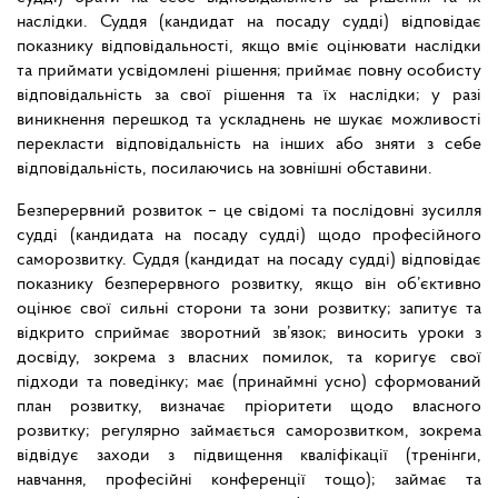
наслідки. Суддя (кандидат на посаду судді) відповідає
показнику відповідальності, якщо вміє оцінювати наслідки
та приймати усвідомлені рішення; приймає повну особисту
відповідальність за свої рішення та їх наслідки; у разі
виникнення перешкод та ускладнень не шукає можливості
перекласти відповідальність на інших або зняти з себе
відповідальність, посилаючись на зовнішні обставини.
Безперервний розвиток – це свідомі та послідовні зусилля
судді (кандидата на посаду судді) щодо професійного
саморозвитку. Суддя (кандидат на посаду судді) відповідає
показнику безперервного розвитку, якщо він об’єктивно
оцінює свої сильні сторони та зони розвитку; запитує та
відкрито сприймає зворотний зв’язок; виносить уроки з
досвіду, зокрема з власних помилок, та коригує свої
підходи та поведінку; має (принаймні усно) сформований
план розвитку, визначає пріоритети щодо власного
розвитку; регулярно займається саморозвитком, зокрема
відвідує заходи з підвищення кваліфікації (тренінги,
навчання, професійні конференції тощо); займає та