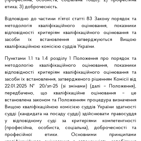
(професійна, особиста, соціальна тощо); 2) професійна
етика; 3) доброчесність.
Відповідно до частини п’ятої статті 83 Закону порядок та
методологія кваліфікаційного оцінювання, показники
відповідності критеріям кваліфікаційного оцінювання та
засоби їх встановлення затверджуються Вищою
кваліфікаційною комісією суддів України.
Пунктами 1.1 та 1.4 розділу 1 Положення про порядок та
методологію кваліфікаційного оцінювання, показники
відповідності критеріям кваліфікаційного оцінювання та
засоби їх встановлення, затвердженого рішенням Комісії від
22.01.2025 № 20/зп-25 (зі змінами) (далі – Положення),
передбачено, що кваліфікаційне оцінювання – це
встановлена законом та Положенням процедура визначення
Вищою кваліфікаційною комісією суддів України здатності
судді (кандидата на посаду судді) здійснювати правосуддя
у відповідному суді за критеріями компетентності
(професійна, особиста, соціальна), доброчесності та
професійної етики. Основними принципами