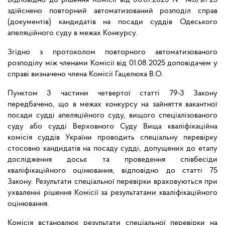
Відповідно до рішення Комісії від 30.07.2025 № 143/зп-25
здійснено повторний автоматизований розподіл справ
(документів) кандидатів на посади суддів Одеського
апеляційного суду в межах Конкурсу.
Згідно з протоколом повторного автоматизованого
розподілу між членами Комісії від 01.08.2025 доповідачем у
справі визначено члена Комісії Гацелюка В.О.
Пунктом 3 частини четвертої статті 79-3 Закону
передбачено, що в межах конкурсу на зайняття вакантної
посади судді апеляційного суду, вищого спеціалізованого
суду або судді Верховного Суду Вища кваліфікаційна
комісія суддів України проводить спеціальну перевірку
стосовно кандидатів на посаду судді, допущених до етапу
дослідження досьє та проведення співбесіди
кваліфікаційного оцінювання, відповідно до статті 75
Закону. Результати спеціальної перевірки враховуються при
ухваленні рішення Комісії за результатами кваліфікаційного
оцінювання.
Комісія встановлює результати спеціальної перевірки на