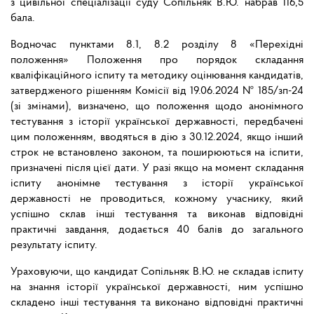
з цивільної спеціалізації суду Сопільняк В.Ю. набрав 116,5
бала.
Водночас пунктами 8.1, 8.2 розділу 8 «Перехідні
положення» Положення про порядок складання
кваліфікаційного іспиту та методику оцінювання кандидатів,
затвердженого рішенням Комісії від 19.06.2024 № 185/зп-24
(зі змінами), визначено, що положення щодо анонімного
тестування з історії української державності, передбачені
цим положенням, вводяться в дію з 30.12.2024, якщо інший
строк не встановлено законом, та поширюються на іспити,
призначені після цієї дати. У разі якщо на момент складання
іспиту анонімне тестування з історії української
державності не проводиться, кожному учаснику, який
успішно склав інші тестування та виконав відповідні
практичні завдання, додається 40 балів до загального
результату іспиту.
Ураховуючи, що кандидат Сопільняк В.Ю. не складав іспиту
на знання історії української державності, ним успішно
складено інші тестування та виконано відповідні практичні