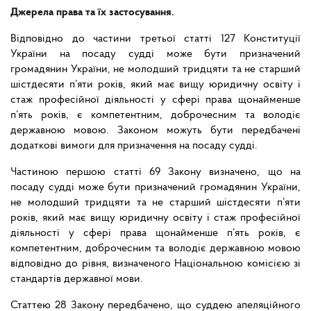
Джерела права та їх застосування.
Відповідно до частини третьої статті 127 Конституції
України на посаду судді може бути призначений
громадянин України, не молодший тридцяти та не старший
шістдесяти п’яти років, який має вищу юридичну освіту і
стаж професійної діяльності у сфері права щонайменше
п’ять років, є компетентним, доброчесним та володіє
державною мовою. Законом можуть бути передбачені
додаткові вимоги для призначення на посаду судді.
Частиною першою статті 69 Закону визначено, що на
посаду судді може бути призначений громадянин України,
не молодший тридцяти та не старший шістдесяти п’яти
років, який має вищу юридичну освіту і стаж професійної
діяльності у сфері права щонайменше п’ять років, є
компетентним, доброчесним та володіє державною мовою
відповідно до рівня, визначеного Національною комісією зі
стандартів державної мови.
Статтею 28 Закону передбачено, що суддею апеляційного