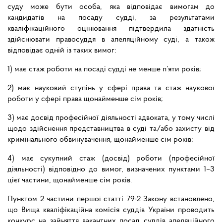
суду може бути особа, яка відповідає вимогам до
кандидатів на посаду судді, за результатами
кваліфікаційного оцінювання підтвердила здатність
здійснювати правосуддя в апеляційному суді, а також
відповідає одній із таких вимог:
1) має стаж роботи на посаді судді не менше п’яти років;
2) має науковий ступінь у сфері права та стаж наукової
роботи у сфері права щонайменше сім років;
3) має досвід професійної діяльності адвоката, у тому числі
щодо здійснення представництва в суді та/або захисту від
кримінального обвинувачення, щонайменше сім років;
4) має сукупний стаж (досвід) роботи (професійної
діяльності) відповідно до вимог, визначених пунктами 1–3
цієї частини, щонайменше сім років.
Пунктом 2 частини першої статті 79-2 Закону встановлено,
що Вища кваліфікаційна комісія суддів України проводить
конкурс на зайняття вакантних посад суддів апеляційного