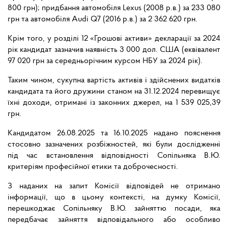
800 грн); придбання автомобіля Lexus (2008 р.в.) за 233 080
грн та автомобіля Audi Q7 (2016 р.в.) за 2 362 620 грн.
Крім того, у розділі 12 «Грошові активи» декларації за 2024
рік кандидат зазначив наявність 3 000 дол. США (еквівалент
97 020 грн за середньорічним курсом НБУ за 2024 рік).
Таким чином, сукупна вартість активів і здійснених видатків
кандидата та його дружини станом на 31.12.2024 перевищує
їхні доходи, отримані із законних джерел, на 1 539 025,39
грн.
Кандидатом 26.08.2025 та 16.10.2025 надано пояснення
стосовно зазначених розбіжностей, які були дослідженні
під час встановлення відповідності Сопільняка В.Ю.
критеріям професійної етики та доброчесності.
З наданих на запит Комісії відповідей не отримано
інформації, що в цьому контексті, на думку Комісії,
перешкоджає Сопільняку В.Ю. зайняттю посади, яка
передбачає зайняття відповідального або особливо