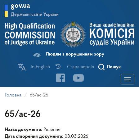
Перейти
gov.ua
до
основного
Державні сайти України
матеріалу
Людям з порушенням зору
In English
Стара версІя
Пошук
Toggle
navigatio
Головна
65/ас-26
65/ас-26
Назва документа:
Рішення
Дата створення документа:
03.03.2026