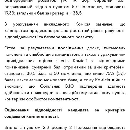
безперервний розвиток (19, 19, 20), середній бал,
розрахований згідно з пунктом 5.7 Положення, становить
19,33; загальний бал за критерій – 38,5.
З урахуванням викладеного Комісія зазначає, що
кандидатом продемонстровано достатній рівень рішучості,
відповідальності та безперервного розвитку.
Отже, за результатами дослідження досьє, письмових
пояснень та співбесіди з кандидатом, а також з урахуванням
індивідуальних оцінок членів Комісії за відповідними
показниками сумарний бал, отриманий за цим критерієм,
становить 38,5 бала із 50 можливих, що вище 75% (37,5
бала) максимально можливого бала, а тому Комісія дійшла
висновку, що Сопільняк В.Ю. підтвердив здатність
здійснювати правосуддя в апеляційному загальному суді за
критерієм особистої компетентності.
Оцінювання відповідності кандидата за критерієм
соціальної компетентності.
Згідно з пунктом 2.8 розділу 2 Положення відповідність