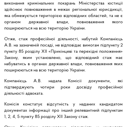
виконання кримінальних покарань Міністерства юстиції
здійснює повноваження в межах регіональної юрисдикції,
яка обмежується територією відповідних областей, та не є
органом державної влади, повноваження якого
поширюються на всю територію України.
Отже, стаж професійної діяльності, набутий Компанієць
А.В. на зазначеній посаді, не відповідає вимогам підпункту 2
пункту 85 розділу ХІІ «Прикінцеві та перехідні положення»
Закону, яким установлено, що відповідний стаж має
набуватись в органах державної влади, повноваження яких
поширюються на всю територію України.
Компанієць А.В. надала Комісії документи, які
підтверджують чотири роки досвіду професійної
діяльності адвоката.
Комісія констатує відсутність у наданих кандидатом
документах інформації про інший релевантний підпунктам
1, 2, 4, 5 пункту 85 розділу ХІІ Закону стаж.