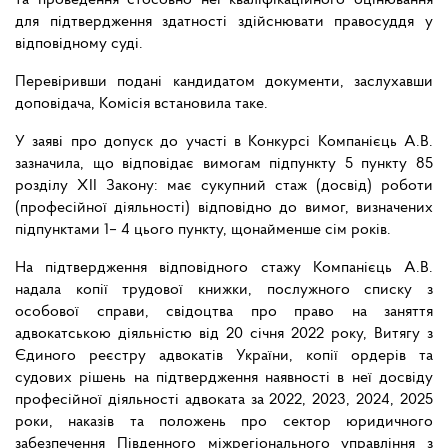
та проведення стосовно неї кваліфікаційного оцінювання
для підтвердження здатності здійснювати правосуддя у
відповідному суді.
Перевіривши подані кандидатом документи, заслухавши
доповідача, Комісія встановила таке.
У заяві про допуск до участі в Конкурсі Компанієць А.В.
зазначила, що відповідає вимогам підпункту 5 пункту 85
розділу ХІІ Закону: має сукупний стаж (досвід) роботи
(професійної діяльності) відповідно до вимог, визначених
підпунктами 1– 4 цього пункту, щонайменше сім років.
На підтвердження відповідного стажу Компанієць А.В.
надала копії трудової книжки, послужного списку з
особової справи, свідоцтва про право на заняття
адвокатською діяльністю від 20 січня 2022 року, Витягу з
Єдиного реєстру адвокатів України, копії ордерів та
судових рішень на підтвердження наявності в неї досвіду
професійної діяльності адвоката за 2022, 2023, 2024, 2025
роки, наказів та положень про сектор юридичного
забезпечення Південного міжрегіонального управління з