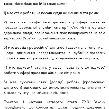
також відповідає одній із таких вимог:
1) має стаж роботи на посаді судді не менше п’яти років;
2) має стаж професійної діяльності у сфері права на
посадах державної служби категорії «А», «Б» в органах
державної влади, повноваження яких поширюються на всю
територію України, щонайменше сім років;
3) має досвід професійної діяльності адвоката, у тому числі
щодо здійснення представництва в публічно-правових
спорах в адміністративних судах щонайменше сім років;
4) має науковий ступінь у сфері права та стаж наукової
роботи у сфері права щонайменше сім років;
5) має сукупний стаж (досвід) роботи (професійної
діяльності) відповідно до вимог, визначених підпунктами 1–
4 цього пункту, щонайменше сім років.
Пунктом 1 частини четвертої статті 79-3 Закону
передбачено, що Комісія на підставі поданих документів