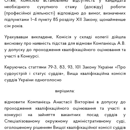
Отже, Комісією встановлено відсутність у кандидата
необхідного сукупного стажу (досвіду) роботи
(професійної діяльності) відповідно до вимог, визначених
підпунктами 1–4 пункту 85 розділу ХІІ Закону, щонайменше
сім років.
Урахувавши викладене, Комісія у складі колегії дійшла
висновку про наявність підстав для відмови Компанієць А.В.
у допуску до проходження кваліфікаційного оцінювання та
участі в Конкурсі.
Керуючись статтями 79-3, 83, 93, 101 Закону України «Про
судоустрій і статус суддів», Вища кваліфікаційна комісія
суддів України одноголосно
вирішила:
відмовити Компанієць Анастасії Вікторівні в допуску до
проходження кваліфікаційного оцінювання та участі в
конкурсі на зайняття вакантних посад суддів у
Спеціалізованому окружному адміністративному суді,
оголошеному рішенням Вищої кваліфікаційної комісії суддів