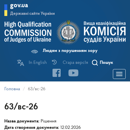
Перейти
gov.ua
до
основного
Державні сайти України
матеріалу
Людям з порушенням зору
In English
Стара версІя
Пошук
Toggle
navigatio
Головна
63/вс-26
63/вс-26
Назва документа:
Рішення
Дата створення документа:
12.02.2026