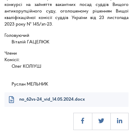
конкурсі на зайняття вакантних посад суддів Вищого
антикорупційного суду, оголошеному рішенням Вищої
кваліфікаційної комісії суддів України від 23 листопада
2023 року № 145/зп-23
.
Головуюч
Віталій ГАЦЕЛЮК
Члени
Комісії:
Олег КОЛІУШ
Руслан МЕЛЬНИК
no_62vs-24_vid_14.05.2024.docx