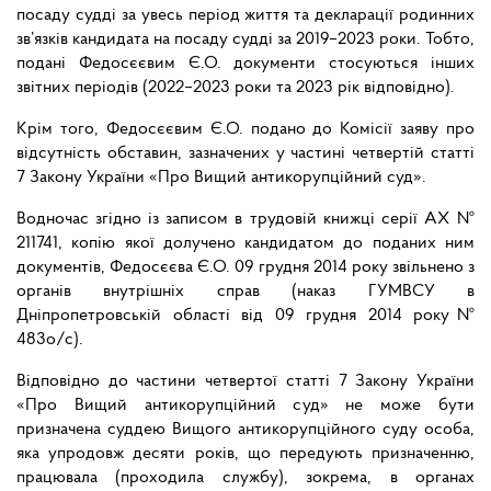
посаду судді за увесь період життя та декларації родинних
зв’язків кандидата на посаду судді за 2019–2023 роки. Тобто,
подані Федосєєвим Є.О. документи стосуються інших
звітних періодів (2022–2023 роки та 2023 рік відповідно).
Крім того, Федосєєвим Є.О. подано до Комісії заяву про
відсутність обставин, зазначених у частині четвертій статті
7 Закону України «Про Вищий антикорупційний суд».
Водночас згідно із записом в трудовій книжці серії АХ №
211741, копію якої долучено кандидатом до поданих ним
документів, Федосєєва Є.О. 09 грудня 2014 року звільнено з
органів внутрішніх справ (наказ ГУМВСУ в
Дніпропетровській області від 09 грудня 2014 року№
483о/с).
Відповідно до частини четвертої статті 7 Закону України
«Про Вищий антикорупційний суд» не може бути
призначена суддею Вищого антикорупційного суду особа,
яка упродовж десяти років, що передують призначенню,
працювала (проходила службу), зокрема, в органах