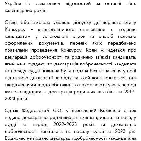
України із зазначенням відомостей за останні п’ять
календарних років.
Отже, обов’язковою умовою допуску до першого етапу
Конкурсу – кваліфікаційного оцінювання, є подання
кандидатом у встановлені строк та спосіб належно
оформлених документів, перелік яких передбачено
правилами проведення Конкурсу. Коли ж йдеться про
декларації доброчесності та родинних зв’язків кандидата,
який не є суддею, то декларація доброчесності кандидата
на посаду судді повинна бути подана без зазначення у полі
під назвою декларації періоду, за який вона подається, та з
твердженнями щодо обставин, які охоплюють увесь період
життя кандидата, а декларація родинних зв’язків – за 2019–
2023 роки.
Однак Федосєєвим Є.О. у визначений Комісією строк
подано декларацію родинних зв’язків кандидата на посаду
судді за період 2022–2023 років та декларацію
доброчесності кандидата на посаду судді за 2023 рік.
Водночас не подано декларації доброчесності кандидата на