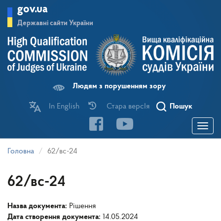
Перейти
gov.ua
до
основного
Державні сайти України
матеріалу
Людям з порушенням зору
In English
Стара версІя
Пошук
Toggle
navigatio
Головна
62/вс-24
62/вс-24
Назва документа:
Рішення
Дата створення документа:
14.05.2024