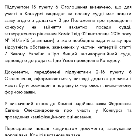
Підпунктом 15 пункту 6 Оголошення визначено, що для
участі в Конкурсі кандидат на посаду судді має подати
заяву згідно з додатком 3 до Положення про проведення
конкурсу на зайняття вакантної посади судді,
затвердженого рішенням Комісії від 02 листопада 2016 року
№ 141/зп-16 (зі змінами), з якою необхідно надати заяву про
відсутність обставин, зазначених у частині четвертій статті
7 Закону України «Про Вищий антикорупційний суд»,
відповідно до додатка 1 до Умов проведення Конкурсу.
Документи, передбачені підпунктами 2–16 пункту 6
Оголошення, оформлюються у вигляді додатка до заяви і
мають бути розміщені в порядку їх черговості, визначеному
формою заяви.
У визначений строк до Комісії надійшла заява Федосєєва
Євгена Олександровича про участь у Конкурсі та
проведення кваліфікаційного оцінювання.
Перевіривши подані кандидатом документи, заслухавши
доповідача, Комісія встановила таке.