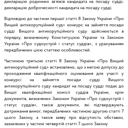
декларацію родинних зв’язків кандидата на посаду судді;
декларацію доброчесності кандидата на посаду судді.
Відповідно до частини першої статті 8 Закону України «Про
Вищий антикорупційний суд» конкурс на зайняття посади
судді Вищого антикорупційного суду здійснюється в
порядку, визначеному Конституцією України та Законом
України «Про судоустрій і статус суддів», з урахуванням
передбачених цією статтею особливостей.
Частиною третьою статті 8 Закону України «Про Вищий
антикорупційний суд» встановлено, що з метою допуску до
проходження кваліфікаційного оцінювання для участі у
конкурсі на зайняття посади судді Вищого
антикорупційного суду кандидат на посаду судді подає до
Вищої кваліфікаційної комісії суддів України, крім
документів, визначених Законом України «Про судоустрій і
статус суддів», також документи, які підтверджують
дотримання вимог, передбачених частиною другою статті 7
цього Закону,
а
також
заяву
про
відсутність
обставин,
зазначених
у
частині
четвертій
статті 7 цього Закону.