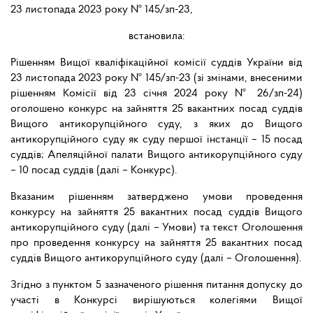
23 листопада 2023 року № 145/зп-23
,
встановила:
Рішенням
Вищої
кваліфікаційної
комісії
суддів
України
від
23
листопада
2023 року № 145/зп-23 (зі змінами, внесеними
рішенням Комісії від 23 січня 2024 року № 26/зп-24)
оголошено конкурс на зайняття 25 вакантних посад суддів
Вищого антикорупційного суду, з яких до Вищого
антикорупційного суду як суду першої інстанції
–
15
посад
суддів;
Апеляційної
палати
Вищого
антикорупційного
суду
–
10 посад суддів (далі – Конкурс).
Вказаним
рішенням
затверджено
умови
проведення
конкурсу
на
зайняття
25 вакантних посад суддів Вищого
антикорупційного суду (далі – Умови) та текст Оголошення
про проведення конкурсу на зайняття 25 вакантних посад
суддів Вищого антикорупційного суду (далі – Оголошення).
Згідно з пунктом 5 зазначеного рішення питання допуску до
участі в Конкурсі вирішуються колегіями Вищої