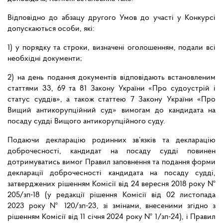
Відповідно до абзацу другого Умов до участі у Конкурсі
допускаються особи, які:
1) у порядку та строки, визначені оголошенням, подали всі
необхідні документи;
2) на день подання документів відповідають встановленим
статтями 33, 69 та 81 Закону України «Про судоустрій і
статус суддів», а також статтею 7 Закону України «Про
Вищий антикорупційний суд» вимогам до кандидата на
посаду судді Вищого антикорупційного суду.
Подаючи декларацію родинних зв’язків та декларацію
доброчесності, кандидат на посаду судді повинен
дотримуватись вимог Правил заповнення та подання форми
декларації доброчесності кандидата на посаду судді,
затверджених рішенням Комісії від 24 вересня 2018 року №
205/зп-18 (у редакції рішення Комісії від 02 листопада
2023 року № 120/зп-23, зі змінами, внесеними згідно з
рішенням Комісії від 11 січня 2024 року № 1/зп-24), і Правил