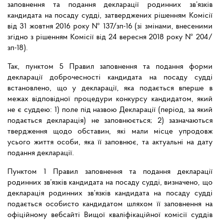
заповнення та подання декларації родинних зв’язків
кандидата на посаду судді, затверджених рішенням Комісії
від 31 жовтня 2016 року № 137/зп-16 (зі змінами, внесеними
згідно з рішенням Комісії від 24 вересня 2018 року № 204/
зп-18).
Так, пунктом 5 Правил заповнення та подання форми
декларації доброчесності кандидата на посаду судді
встановлено, що у декларації, яка подається вперше в
межах відповідної процедури конкурсу кандидатом, який
не є суддею: 1) поле під назвою Декларації (період, за який
подається декларація) не заповнюється; 2) зазначаються
твердження щодо обставин, які мали місце упродовж
усього життя особи, яка її заповнює, та актуальні на дату
подання декларації.
Пунктом 1 Правил заповнення та подання декларації
родинних зв’язків кандидата на посаду судді, визначено, що
декларація родинних зв’язків кандидата на посаду судді
подається особисто кандидатом шляхом її заповнення на
офіційному вебсайті Вищої кваліфікаційної комісії суддів