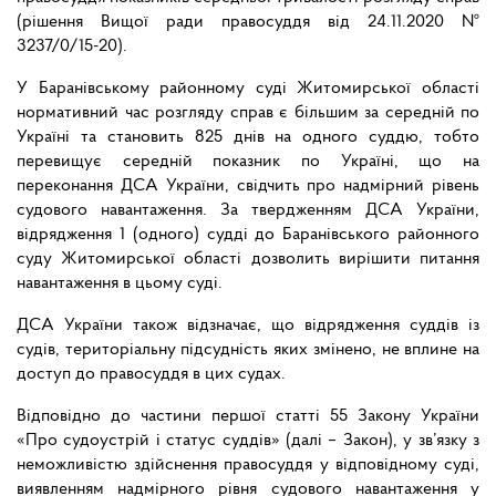
(рішення Вищої ради правосуддя від 24.11.2020 №
3237/0/15-20).
У Баранівському районному суді Житомирської області
нормативний час розгляду справ є більшим за середній по
Україні та становить 825 днів на одного суддю, тобто
перевищує середній показник по Україні, що на
переконання ДСА України, свідчить про надмірний рівень
судового навантаження. За твердженням ДСА України,
відрядження 1 (одного) судді до Баранівського районного
суду Житомирської області дозволить вирішити питання
навантаження в цьому суді.
ДСА України також відзначає, що відрядження суддів із
судів, територіальну підсудність яких змінено, не вплине на
доступ до правосуддя в цих судах.
Відповідно до частини першої статті 55 Закону України
«Про судоустрій і статус суддів» (далі – Закон), у зв’язку з
неможливістю здійснення правосуддя у відповідному суді,
виявленням надмірного рівня судового навантаження у