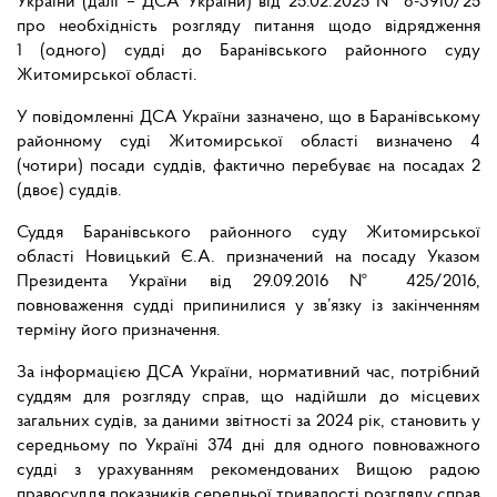
України (далі – ДСА України) від 25.02.2025 № 8-3910/25
про необхідність розгляду питання щодо відрядження
1 (одного) судді до Баранівського районного суду
Житомирської області.
У повідомленні ДСА України зазначено, що в Баранівському
районному суді Житомирської області визначено 4
(чотири) посади суддів, фактично перебуває на посадах 2
(двоє) суддів.
Суддя Баранівського районного суду Житомирської
області Новицький Є.А. призначений на посаду Указом
Президента України від 29.09.2016 № 425/2016,
повноваження судді припинилися у зв’язку із закінченням
терміну його призначення.
За інформацією ДСА України, нормативний час, потрібний
суддям для розгляду справ, що надійшли до місцевих
загальних судів, за даними звітності за 2024 рік, становить у
середньому по Україні 374 дні для одного повноважного
судді з урахуванням рекомендованих Вищою радою
правосуддя показників середньої тривалості розгляду справ