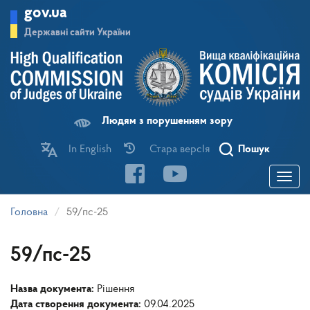
Перейти
gov.ua
до
основного
Державні сайти України
матеріалу
Людям з порушенням зору
In English
Стара версІя
Пошук
Toggle
navigatio
Головна
59/пс-25
59/пс-25
Назва документа:
Рішення
Дата створення документа:
09.04.2025