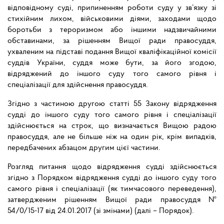
відповідному суді, припиненням роботи суду у зв’язку зі
стихійним лихом, військовими діями, заходами щодо
боротьби з тероризмом або іншими надзвичайними
обставинами, за рішенням Вищої ради правосуддя,
ухваленим на підставі подання Вищої кваліфікаційної комісії
суддів України, суддя може бути, за його згодою,
відряджений до іншого суду того самого рівня і
спеціалізації для здійснення правосуддя.
Згідно з частиною другою статті 55 Закону відрядження
судді до іншого суду того самого рівня і спеціалізації
здійснюється на строк, що визначається Вищою радою
правосуддя, але не більше ніж на один рік, крім випадків,
передбачених абзацом другим цієї частини.
Розгляд питання щодо відрядження судді здійснюється
згідно з Порядком відрядження судді до іншого суду того
самого рівня і спеціалізації (як тимчасового переведення),
затвердженим рішенням Вищої ради правосуддя №
54/0/15-17 від 24.01.2017 (зі змінами) (далі – Порядок).