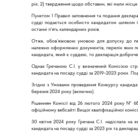
рік;
2) твердження щодо обставин, які мали місце
Пунктом 1 Правил заповнення та подання декларац
судді подається особисто кандидатом шляхом її 
останні п’ять календарних років.
Отже, обов’язковою умовою для допуску до пер
належно оформлених документів, перелік яких п
кандидата,
який
є
суддею,
то
декларація
доброче
Однак Гречаною С.І. у визначений Комісією стро
кандидата на посаду судді за 2019–2023 роки. По
Згідно з Умовами проведення Конкурсу кандидат
березня 2024 року (включно).
Рішенням Комісії від 26 лютого 2024 року № 68
офіційному вебсайті Вищої кваліфікаційної комісії
30 квітня 2024 року Гречана С.І. надіслала на 
кандидата на посаду судді за 2023 рік та декларац