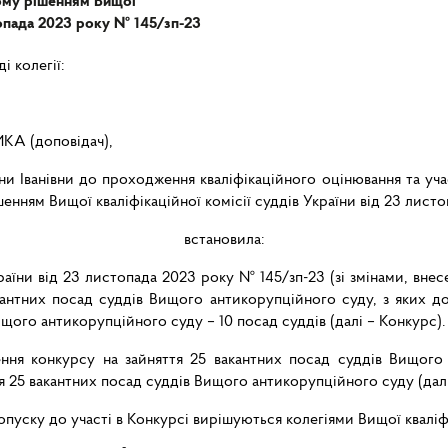
ому рішенням Вищої
стопада 2023 року № 145/зп-23
і колегії:
КА (доповідач),
и Іванівни до проходження кваліфікаційного оцінювання та учас
ням Вищої кваліфікаційної комісії суддів України від 23 листо
встановила:
раїни
від
23
листопада
2023 року № 145/зп-23 (зі змінами, вне
кантних посад суддів Вищого антикорупційного суду, з яких 
ищого
антикорупційного
суду
–
10 посад суддів (далі – Конкурс).
ння
конкурсу
на
зайняття
25 вакантних посад суддів Вищого 
 25 вакантних посад суддів Вищого антикорупційного суду (дал
опуску до участі в Конкурсі вирішуються колегіями Вищої кваліфі