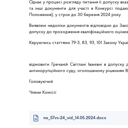
Однак у процесі розгляду питання її допуску вк
та інші документи для участі в Конкурсі подают
Положення), у строк до 30 березня 2024 року.
Виявлені недоліки документів відповідно до За
допуску до проходження кваліфікаційного оцінюва
Керуючись статтями 79-3, 83, 93, 101 Закону Укра
відмовити Гречаній Світлані Іванівні в допуску
антикорупційного суду, оголошеному рішенням Вищ
Головуючий Віт
Члени Комісії: 
Руслан 
no_57vs-24_vid_14.05.2024.docx