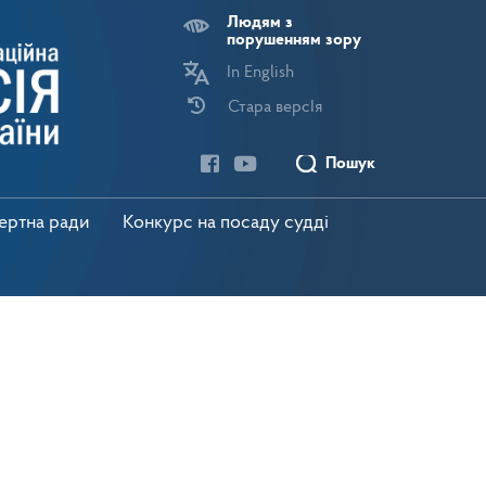
Людям з
порушенням зору
In English
Стара версІя
Пошук
пертна ради
Конкурс на посаду судді