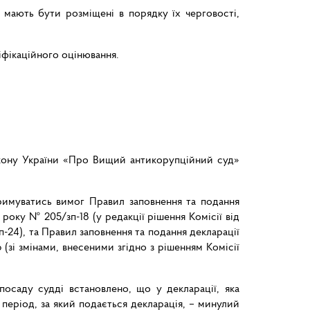
мають бути розміщені в порядку їх черговості,
ліфікаційного оцінювання.
Закону України «Про Вищий антикорупційний суд»
римуватись вимог Правил заповнення та подання
року № 205/зп-18 (у редакції рішення Комісії від
п-24), та Правил заповнення та подання декларації
 (зі змінами, внесеними згідно з рішенням Комісії
осаду судді встановлено, що у декларації, яка
період,
за
який
подається
декларація,
–
минулий