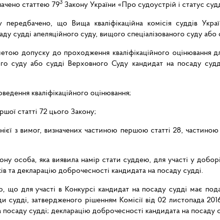
3
ачено статтею 79
Закону України «Про судоустрій і статус судді
 передбачено, що Вища кваліфікаційна комісія суддів Украї
аду судді апеляційного суду, вищого спеціалізованого суду або
етою допуску до проходження кваліфікаційного оцінювання для 
ого суду або судді Верховного Суду кандидат на посаду судді
роведення кваліфікаційного оцінювання;
ршої статті 72 цього Закону;
нієї з вимог, визначених частиною першою статті 28, частино
ону особа, яка виявила намір стати суддею, для участі у добор
ків та декларацію доброчесності кандидата на посаду судді.
, що для участі в Конкурсі кандидат на посаду судді має под
и судді, затвердженого рішенням Комісії від 02 листопада 2016
а посаду судді; декларацію доброчесності кандидата на посаду с