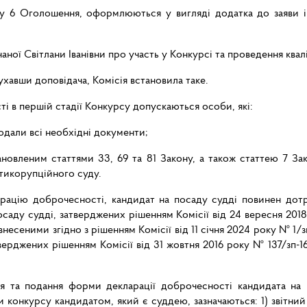
ту 6 Оголошення, оформлюються у вигляді додатка до заяви і 
чаної Світлани Іванівни про участь у Конкурсі та проведення ква
хавши доповідача, Комісія встановила таке.
і в першій стадії Конкурсу допускаються особи, які:
одали всі необхідні документи;
тановленим статтями 33, 69 та 81 Закону, а також статтею 7 
тикорупційного суду.
арацію доброчесності, кандидат на посаду судді повинен дот
аду судді, затверджених рішенням Комісії від 24 вересня 2018 
внесеними згідно з рішенням Комісії від 11 січня 2024 року № 1/з
верджених рішенням Комісії від 31 жовтня 2016 року № 137/зп-16
ня та подання форми декларації доброчесності кандидата на п
 конкурсу кандидатом, який є суддею, зазначаються:
1)
звітний