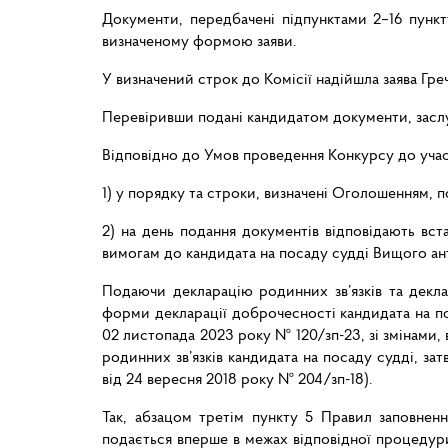
Документи, передбачені підпунктами 2–16 пунк
визначеному формою заяви.
У визначений строк до Комісії надійшла заява Гре
Перевіривши подані кандидатом документи, заслу
Відповідно до Умов проведення Конкурсу до участ
1) у порядку та строки, визначені Оголошенням, п
2) на день подання документів відповідають вс
вимогам до кандидата на посаду судді Вищого ан
Подаючи декларацію родинних зв’язків та декл
форми декларації доброчесності кандидата на пос
02 листопада 2023 року № 120/зп-23, зі змінами, 
родинних зв’язків кандидата на посаду судді, зат
від 24 вересня 2018 року № 204/зп-18).
Так, абзацом третім пункту 5 Правил заповнен
подається вперше в межах відповідної процедури