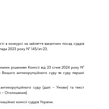
ті в конкурсі на зайняття вакантних посад суддів
пада 2023 року № 145/зп-23,
сеними рішенням Комісії від 23 січня 2024 року №
до Вищого антикорупційного суду як суду першої
антикорупційного суду (далі – Умови) та текст
і – Оголошення).
каційної комісії суддів України.