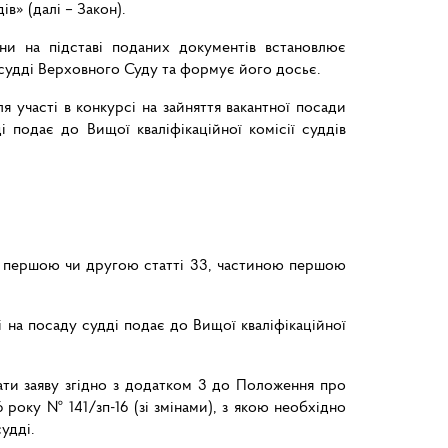
в» (далі – Закон).
ни на підставі поданих документів встановлює
 судді Верховного Суду та формує його досьє.
участі в конкурсі на зайняття вакантної посади
 подає до Вищої кваліфікаційної комісії суддів
ю першою чи другою статті 33, частиною першою
і на посаду судді подає до Вищої кваліфікаційної
ати заяву згідно з додатком 3 до Положення про
 року № 141/зп-16 (зі змінами), з якою необхідно
удді.