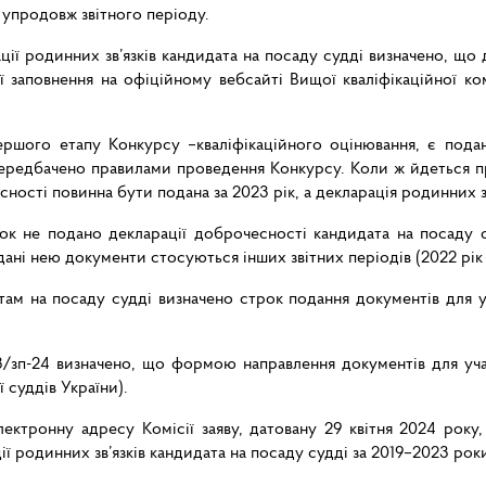
 упродовж звітного періоду.
ії родинних зв’язків кандидата на посаду судді визначено, що 
заповнення на офіційному вебсайті Вищої кваліфікаційної комі
шого етапу Конкурсу –кваліфікаційного оцінювання, є пода
ередбачено правилами проведення Конкурсу. Коли ж йдеться про
сності
повинна
бути
подана
за
2023 рік, а декларація родинних з
к не подано декларації доброчесності кандидата на посаду су
дані нею документи стосуються інших звітних періодів (2022 рік 
ам на посаду судді визначено строк подання документів для уч
/зп-24 визначено, що формою направлення документів для уча
 суддів України).
електронну адресу Комісії заяву, датовану 29 квітня 2024 року
ії родинних зв’язків кандидата на посаду судді за 2019–2023 рок