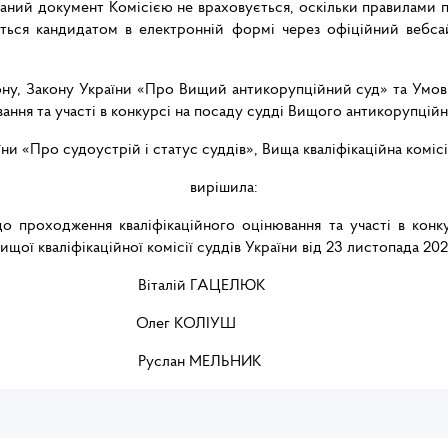
азаний документ Комісією не враховується, оскільки правилами 
ься кандидатом в електронній формі через офіційний вебсайт К
кону, Закону України «Про Вищий антикорупційний суд» та Умов
ння та участі в конкурсі на посаду судді Вищого антикорупційн
їни «Про судоустрій і статус суддів», Вища кваліфікаційна комі
вирішила:
 до проходження кваліфікаційного оцінювання та участі в кон
ої кваліфікаційної комісії суддів України від 23 листопада 20
алій ГАЦЕЛЮК
Олег КОЛІУШ
МЕЛЬНИК