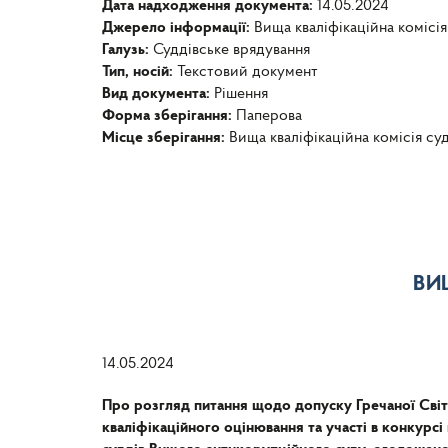
Дата надходження документа:
14.05.2024
Джерело інформації:
Вища кваліфікаційна комісія
Галузь:
Суддівське врядування
Тип, носій:
Текстовий документ
Вид документа:
Рішення
Форма зберігання:
Паперова
Місце зберігання:
Вища кваліфікаційна комісія су
ВИ
14.05.2024
Про розгляд питання щодо допуску Гречаної Світ
кваліфікаційного оцінювання та участі в конкурсі