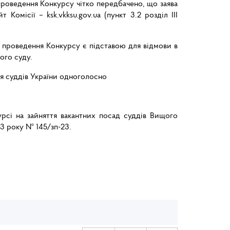
проведення Конкурсу чітко передбачено, що заява
омісії – ksk.vkksu.gov.ua (пункт 3.2 розділ III
 проведення Конкурсу є підставою для відмови в
ого суду.
сія суддів України одноголосно
курсі на зайняття вакантних посад суддів Вищого
23 року № 145/зп-23.