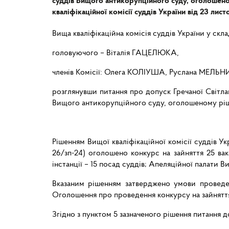
суддів Вищого антикорупційного суду, оголошен
кваліфікаційної комісії суддів України від 23 ли
Вища кваліфікаційна комісія суддів України у склад
головуючого – Віталія ГАЦЕЛЮКА,
членів Комісії: Олега КОЛІУША, Руслана МЕЛЬНИ
розглянувши питання про допуск Гречаної Світлан
Вищого антикорупційного суду, оголошеному рішен
Рішенням
Вищої
кваліфікаційної
комісії
суддів
Ук
26/зп-24) оголошено конкурс на зайняття 25 ва
інстанції
–
15
посад
суддів;
Апеляційної
палати
В
Вказаним
рішенням
затверджено
умови
проведе
Оголошення про проведення конкурсу на зайняття
Згідно з пунктом 5 зазначеного рішення питання д