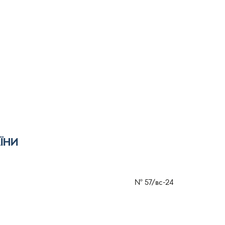
ЇНИ
№
57/вс-24