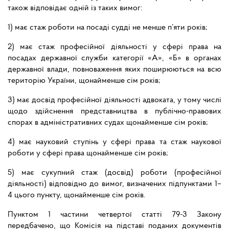
також відповідає одній із таких вимог:
1) має стаж роботи на посаді судді не менше п’яти років;
2) має стаж професійної діяльності у сфері права на
посадах державної служби категорії «А», «Б» в органах
державної влади, повноваження яких поширюються на всю
територію України, щонайменше сім років;
3) має досвід професійної діяльності адвоката, у тому числі
щодо здійснення представництва в публічно-правових
спорах в адміністративних судах щонайменше сім років;
4) має науковий ступінь у сфері права та стаж наукової
роботи у сфері права щонайменше сім років;
5) має сукупний стаж (досвід) роботи (професійної
діяльності) відповідно до вимог, визначених підпунктами 1–
4 цього пункту, щонайменше сім років.
Пунктом 1 частини четвертої статті 79-3 Закону
передбачено, що Комісія на підставі поданих документів