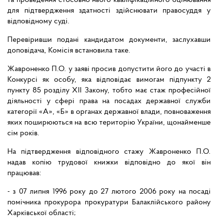
та проведення стосовно нього кваліфікаційного оцінювання
для підтвердження здатності здійснювати правосуддя у
відповідному суді.
Перевіривши подані кандидатом документи, заслухавши
доповідача, Комісія встановила таке.
Жавроненко П.О. у заяві просив допустити його до участі в
Конкурсі як особу, яка відповідає вимогам підпункту 2
пункту 85 розділу ХІІ Закону, тобто має стаж професійної
діяльності у сфері права на посадах державної служби
категорії «А», «Б» в органах державної влади, повноваження
яких поширюються на всю територію України, щонайменше
сім років.
На підтвердження відповідного стажу Жавроненко П.О.
надав копію трудової книжки відповідно до якої він
працював:
- з 07 липня 1996 року до 27 лютого 2006 року на посаді
помічника прокурора прокуратури Балаклійського району
Харківської області;