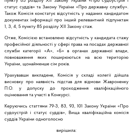
пункту 85 розділу ХІІ Закону України «Про судоустрій і
статус суддів» та Закону України «Про державну службу».
Також Комісія констатує відсутність у наданих кандидатом
документах інформації про інший релевантний підпунктам
1, 3, 4, 5 пункту 85 розділу ХІІ Закону стаж.
Отже, Комісією встановлено відсутність у кандидата стажу
професійної діяльності у сфері права на посадах державної
служби категорії «А», «Б» в органах державної влади,
повноваження яких поширюються на всю територію
України, щонайменше сім років.
Урахувавши викладене, Комісія у складі колегії дійшла
висновку про наявність підстав для відмови Жавроненку
П.О. у допуску до проходження кваліфікаційного
оцінювання та участі в Конкурсі.
Керуючись статтями 79-3, 83, 93, 101 Закону України «Про
судоустрій і статус суддів», Вища кваліфікаційна комісія
суддів України одноголосно
вирішила: