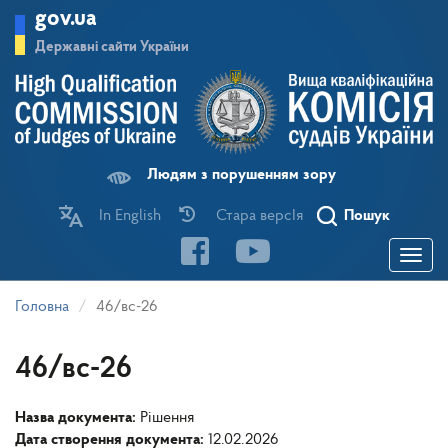
Перейти
gov.ua
до
основного
Державні сайти України
матеріалу
Людям з порушенням зору
In English
Стара версІя
Пошук
Toggle
navigatio
Головна
46/вс-26
46/вс-26
Назва документа:
Рішення
Дата створення документа:
12.02.2026