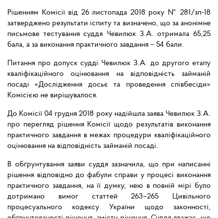
Рішенням Комісії від 26 листопада 2018 року № 281/зп-18
затверджено результати іспиту та визначено, що за анонімне
письмове тестування суддя Чевилюк З.А. отримала 65,25
бала, а за виконання практичного завдання – 54 бали.
Питання про допуск судді Чевилюк З.А. до другого етапу
кваліфікаційного оцінювання на відповідність займаній
посаді «Дослідження досьє та проведення співбесіди»
Комісією не вирішувалося.
До Комісії 04 грудня 2018 року надійшла заява Чевилюк З.А.
про перегляд рішення Комісії щодо результатів виконання
практичного завдання в межах процедури кваліфікаційного
оцінювання на відповідність займаній посаді.
В обґрунтування заяви суддя зазначила, що при написанні
рішення відповідно до фабули справи у процесі виконання
практичного завдання, на її думку, нею в повній мірі було
дотримано вимог статтей 263–265 Цивільного
процесуального кодексу України щодо законності,