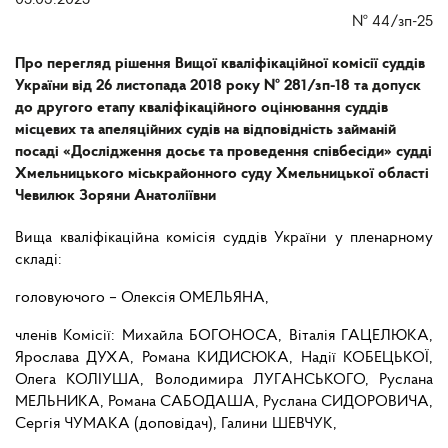
05.03.2025
№
44/зп-25
Про перегляд рішення Вищої кваліфікаційної комісії суддів
України від 26 листопада 2018 року № 281/зп-18 та допуск
до другого етапу кваліфікаційного оцінювання суддів
місцевих та апеляційних судів на відповідність займаній
посаді «Дослідження досьє та проведення співбесіди» судді
Хмельницького міськрайонного суду Хмельницької області
Чевилюк Зоряни Анатоліївни
Вища кваліфікаційна комісія суддів України у пленарному
складі:
головуючого – Олексія ОМЕЛЬЯНА,
членів Комісії: Михайла БОГОНОСА, Віталія ГАЦЕЛЮКА,
Ярослава ДУХА, Романа КИДИСЮКА, Надії КОБЕЦЬКОЇ,
Олега КОЛІУША, Володимира ЛУГАНСЬКОГО, Руслана
МЕЛЬНИКА, Романа САБОДАША, Руслана СИДОРОВИЧА,
Сергія ЧУМАКА (доповідач), Галини ШЕВЧУК,