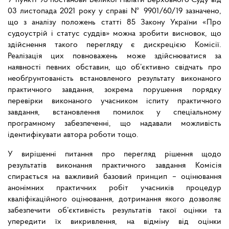
У пункті 93 постанови Великої Палати Верховного Суду від
03 листопада 2021 року у справі № 9901/60/19 зазначено,
що з аналізу положень статті 85 Закону України «Про
судоустрій і статус суддів» можна зробити висновок, що
здійснення такого перегляду є дискрецією Комісії.
Реалізація цих повноважень може здійснюватися за
наявності певних обставин, що об’єктивно свідчать про
необґрунтованість встановленого результату виконаного
практичного завдання, зокрема порушення порядку
перевірки виконаного учасником іспиту практичного
завдання, встановлення помилок у спеціальному
програмному забезпеченні, що надавали можливість
ідентифікувати автора роботи тощо.
У вирішенні питання про перегляд рішення щодо
результатів виконання практичного завдання Комісія
спирається на важливий базовий принцип – оцінювання
анонімних практичних робіт учасників процедур
кваліфікаційного оцінювання, дотримання якого дозволяє
забезпечити об’єктивність результатів такої оцінки та
упередити їх викривлення, на відміну від оцінки