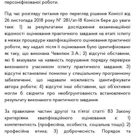
персоніфікованої роботи.
Під час розгляду питання про перегляд рішення Комісії від
26 листопада 2018 року № 281/зп-18 Комісія бере до уваги
таке: 1) за результатами дослідження екзаменаційної
відомості оцінювання практичного завдання на етапі іспиту
в межах процедури кваліфікаційного оцінювання практичної
роботи, яку надалі після її оцінювання було ідентифіковано
як таку, що виконана Чевилюк З.А.; 2) відсутні обставини,
які б вказували на наявність порушення порядку перевірки
виконаного учасником іспиту практичного завдання; 3)
відсутні встановлені помилки у спеціальному програмному
забезпеченні, що надавали можливість ідентифікувати
автора роботи; 4) відсутні інші обставини, що об’єктивно
могли б свідчити про необґрунтованість встановленого
результату виконаного практичного завдання.
За правилами частин другої та п’ятої статті 83 Закону
критеріями кваліфікаційного оцінювання є: 1)
компетентність (професійна, особиста, соціальна тощо); 2)
професійна етика; 3) доброчесність. Порядок та