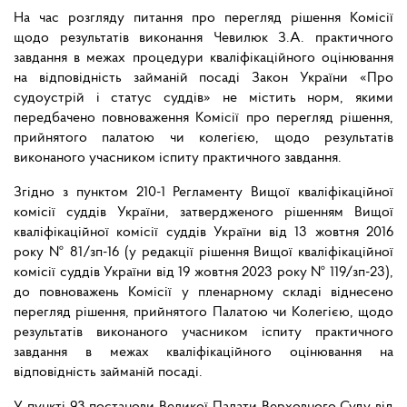
На час розгляду питання про перегляд рішення Комісії
щодо результатів виконання Чевилюк З.А. практичного
завдання в межах процедури кваліфікаційного оцінювання
на відповідність займаній посаді Закон України «Про
судоустрій і статус суддів» не містить норм, якими
передбачено повноваження Комісії про перегляд рішення,
прийнятого палатою чи колегією, щодо результатів
виконаного учасником іспиту практичного завдання.
Згідно з пунктом 210-1 Регламенту Вищої кваліфікаційної
комісії суддів України, затвердженого рішенням Вищої
кваліфікаційної комісії суддів України від 13 жовтня 2016
року № 81/зп-16 (у редакції рішення Вищої кваліфікаційної
комісії суддів України від 19 жовтня 2023 року № 119/зп-23),
до повноважень Комісії у пленарному складі віднесено
перегляд рішення, прийнятого Палатою чи Колегією, щодо
результатів виконаного учасником іспиту практичного
завдання в межах кваліфікаційного оцінювання на
відповідність займаній посаді.