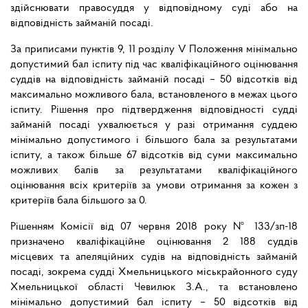
здійснювати правосуддя у відповідному суді або на
відповідність займаній посаді.
За приписами пунктів 9, 11 розділу V Положення мінімально
допустимий бал іспиту під час кваліфікаційного оцінювання
суддів на відповідність займаній посаді – 50 відсотків від
максимально можливого бала, встановленого в межах цього
іспиту. Рішення про підтвердження відповідності судді
займаній посаді ухвалюється у разі отримання суддею
мінімально допустимого і більшого бала за результатами
іспиту, а також більше 67 відсотків від суми максимально
можливих балів за результатами кваліфікаційного
оцінювання всіх критеріїв за умови отримання за кожен з
критеріїв бала більшого за 0.
Рішенням Комісії від 07 червня 2018 року № 133/зп-18
призначено кваліфікаційне оцінювання 2 188 суддів
місцевих та апеляційних судів на відповідність займаній
посаді, зокрема судді Хмельницького міськрайонного суду
Хмельницької області Чевилюк З.А., та встановлено
мінімально допустимий бал іспиту – 50 відсотків від