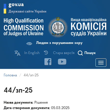
Перейти
gov.ua
до
основного
Державні сайти України
матеріалу
Людям з порушенням зору
In English
Стара версІя
Пошук
Toggle
navigatio
Головна
44/зп-25
44/зп-25
Назва документа:
Рішення
Дата створення документа:
05.03.2025