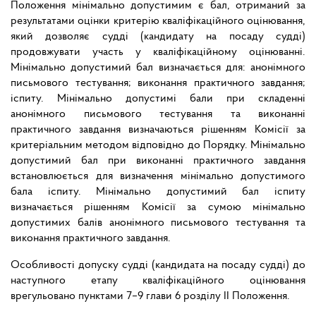
Положення мінімально допустимим є бал, отриманий за
результатами оцінки критерію кваліфікаційного оцінювання,
який дозволяє судді (кандидату на посаду судді)
продовжувати участь у кваліфікаційному оцінюванні.
Мінімально допустимий бал визначається для: анонімного
письмового тестування; виконання практичного завдання;
іспиту. Мінімально допустимі бали при складенні
анонімного письмового тестування та виконанні
практичного завдання визначаються рішенням Комісії за
критеріальним методом відповідно до Порядку. Мінімально
допустимий бал при виконанні практичного завдання
встановлюється для визначення мінімально допустимого
бала іспиту. Мінімально допустимий бал іспиту
визначається рішенням Комісії за сумою мінімально
допустимих балів анонімного письмового тестування та
виконання практичного завдання.
Особливості допуску судді (кандидата на посаду судді) до
наступного етапу кваліфікаційного оцінювання
врегульовано пунктами 7–9 глави 6 розділу ІІ Положення.