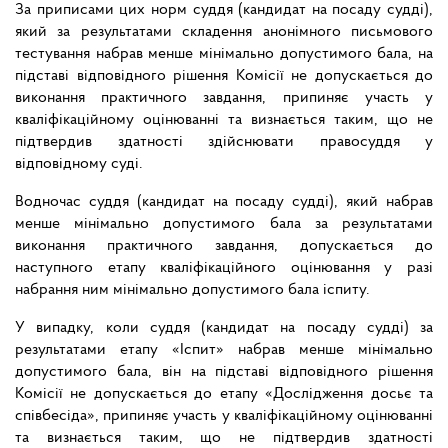
За приписами цих норм суддя (кандидат на посаду судді),
який за результатами складення анонімного письмового
тестування набрав менше мінімально допустимого бала, на
підставі відповідного рішення Комісії не допускається до
виконання практичного завдання, припиняє участь у
кваліфікаційному оцінюванні та визнається таким, що не
підтвердив здатності здійснювати правосуддя у
відповідному суді.
Водночас суддя (кандидат на посаду судді), який набрав
менше мінімально допустимого бала за результатами
виконання практичного завдання, допускається до
наступного етапу кваліфікаційного оцінювання у разі
набрання ним мінімально допустимого бала іспиту.
У випадку, коли суддя (кандидат на посаду судді) за
результатами етапу «Іспит» набрав менше мінімально
допустимого бала, він на підставі відповідного рішення
Комісії не допускається до етапу «Дослідження досьє та
співбесіда», припиняє участь у кваліфікаційному оцінюванні
та визнається таким, що не підтвердив здатності