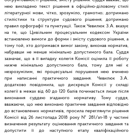
обґрунтованості рішення, змісту рішення. Суддя вважає, що
нею викладено текст рішення в офіційно-діловому стилі
літературної мови, чітко, зрозуміло, грамотно; дотримано
стилістики та структури судового рішення; дотримано
правил орфографії та пунктуації. Також Чевилюк З.А. вказує
на те, що Цивільним процесуальним кодексом України
встановлено вимоги до форми і змісту судового рішення, а
тому той, хто дотримався вимог закону, виконав норматив,
набравши не менше мінімально допустимого бала. Суддя
зазначає, що в її випадку колегія Комісії оцінила її роботу
нижче мінімально допустимого бала, тому для неї є
незрозумілим, які процесуальні порушення нею вчинено
при написанні практичного завдання. Чевилюк З.А.
додатково повідомила, що дискреція Комісії у складі
колегії в межах від 60 до 120 балів починається лише після
виконання суддею згаданого нормативу. Тому суддя,
вважаючи, що нею виконано практичне завдання відповідно
до встановлених нормативів, просила переглянути рішення
Комісії від 26 листопада 2018 року № 281/зп-18 у частині
визначення результату оцінювання практичного завдання та
допустити її до наступного етапу кваліфікаційного