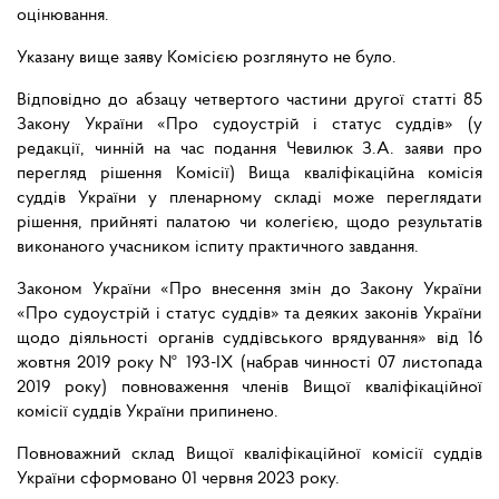
оцінювання.
Указану вище заяву Комісією розглянуто не було.
Відповідно до абзацу четвертого частини другої статті 85
Закону України «Про судоустрій і статус суддів» (у
редакції, чинній на час подання Чевилюк З.А. заяви про
перегляд рішення Комісії) Вища кваліфікаційна комісія
суддів України у пленарному складі може переглядати
рішення, прийняті палатою чи колегією, щодо результатів
виконаного учасником іспиту практичного завдання.
Законом України «Про внесення змін до Закону України
«Про судоустрій і статус суддів» та деяких законів України
щодо діяльності органів суддівського врядування» від 16
жовтня 2019 року № 193-ІХ (набрав чинності 07 листопада
2019 року) повноваження членів Вищої кваліфікаційної
комісії суддів України припинено.
Повноважний склад Вищої кваліфікаційної комісії суддів
України сформовано 01 червня 2023 року.