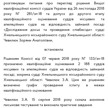
розглянувши питання про перегляд рішення Вищої
кваліфікаційної комісії суддів України від 26 листопада 2018
року № 281/зп-18 та допуск до другого етапу
кваліфікаційного оцінювання суддів місцевих та
апеляційних судів на відповідність займаній посаді
«Дослідження досьє та проведення співбесіди» судді
Хмельницького міськрайонного суду Хмельницької області
Чевилюк Зоряни Анатоліївни,
встановила:
Рішенням Комісії від 07 червня 2018 року № 133/зп-18
призначено кваліфікаційне оцінювання 2 188 суддів
місцевих та апеляційних судів на відповідність займаній
посаді, зокрема судді Хмельницького міськрайонного суду
Хмельницької області Чевилюк З.А. Цим же рішенням
визначено графік проведення іспиту в межах
кваліфікаційного оцінювання.
Чевилюк З.А. 15 серпня 2018 року склала анонімне
письмове тестування та виконала практичне завдання.