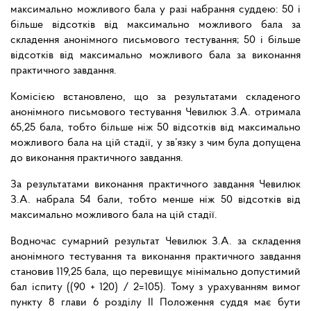
максимально можливого бала у разі набрання суддею: 50 і
більше відсотків від максимально можливого бала за
складення анонімного письмового тестування; 50 і більше
відсотків від максимально можливого бала за виконання
практичного завдання.
Комісією встановлено, що за результатами складеного
анонімного письмового тестування Чевилюк З.А. отримала
65,25 бала, тобто більше ніж 50 відсотків від максимально
можливого бала на цій стадії, у зв’язку з чим була допущена
до виконання практичного завдання.
За результатами виконання практичного завдання Чевилюк
З.А. набрала 54 бали, тобто менше ніж 50 відсотків від
максимально можливого бала на цій стадії.
Водночас сумарний результат Чевилюк З.А. за складення
анонімного тестування та виконання практичного завдання
становив 119,25 бала, що перевищує мінімально допустимий
бал іспиту ((90 + 120) / 2=105). Тому з урахуванням вимог
пункту 8 глави 6 розділу ІІ Положення суддя має бути