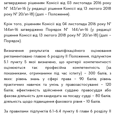
затверджено рішенням Комісії від 03 листопада 2016 року
№ 143/зп-16 (у редакції рішення Комісії від 13 лютого 2018
року № 20/зп-18) (далі – Положення).
Крім того, рішенням Комісії від 04 листопада 2016 року №
144зп-16 затверджено Порядок № 144/зп-16 (у редакції
рішення Комісії від 13 лютого 2018 року № 20/зп-18) (далі –
Порядок).
Визначення результатів кваліфікаційного оцінювання
регламентовано главою 6 розділу ІІ Положення, підпунктом
5.1 пункту 5 якої визначено, що критерії компетентності
оцінюються так: професійна компетентність (за
показниками, отриманими під час іспиту) – 300 балів, з
яких: рівень знань у сфері права – 90 балів; рівень
практичних навичок та умінь у правозастосуванні – 120
балів; ефективність здійснення суддею правосуддя або
фахова діяльність для кандидата на посаду судді – 80 балів;
діяльність щодо підвищення фахового рівня – 10 балів.
За правилами підпунктів 6.1–6.4 пункту 6 глави 6 розділу ІІ