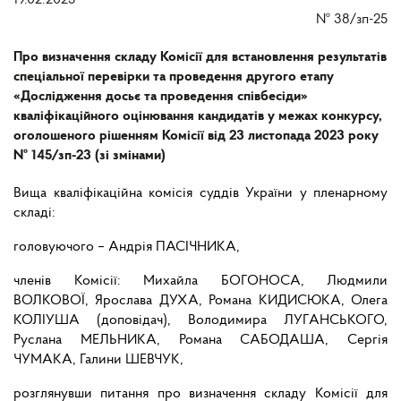
19.02.2025
№
38/зп-25
Про визначення складу Комісії для встановлення результатів
спеціальної перевірки та проведення другого етапу
«Дослідження досьє та проведення співбесіди»
кваліфікаційного оцінювання кандидатів у межах конкурсу,
оголошеного рішенням Комісії від 23 листопада 2023 року
№ 145/зп-23 (зі змінами)
Вища кваліфікаційна комісія суддів України у пленарному
складі:
головуючого – Андрія ПАСІЧНИКА,
членів Комісії: Михайла БОГОНОСА, Людмили
ВОЛКОВОЇ, Ярослава ДУХА, Романа КИДИСЮКА, Олега
КОЛІУША (доповідач), Володимира ЛУГАНСЬКОГО,
Руслана МЕЛЬНИКА, Романа САБОДАША, Сергія
ЧУМАКА, Галини ШЕВЧУК,
розглянувши питання про визначення складу Комісії для