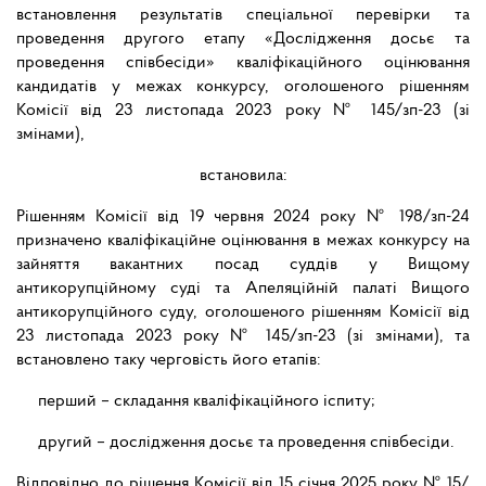
встановлення результатів спеціальної перевірки та
проведення другого етапу «Дослідження досьє та
проведення співбесіди» кваліфікаційного оцінювання
кандидатів у межах конкурсу, оголошеного рішенням
Комісії від 23 листопада 2023 року № 145/зп-23 (зі
змінами),
встановила:
Рішенням Комісії від 19 червня 2024 року № 198/зп-24
призначено кваліфікаційне оцінювання в межах конкурсу на
зайняття вакантних посад суддів у Вищому
антикорупційному суді та Апеляційній палаті Вищого
антикорупційного суду, оголошеного рішенням Комісії від
23 листопада 2023 року № 145/зп-23 (зі змінами), та
встановлено таку черговість його етапів:
перший – складання кваліфікаційного іспиту;
другий – дослідження досьє та проведення співбесіди.
Відповідно до рішення Комісії від 15 січня 2025 року № 15/