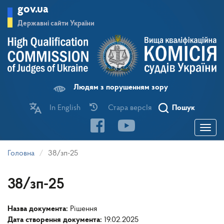
Перейти
gov.ua
до
основного
Державні сайти України
матеріалу
Людям з порушенням зору
In English
Стара версІя
Пошук
Toggle
navigatio
Головна
38/зп-25
38/зп-25
Назва документа:
Рішення
Дата створення документа:
19.02.2025