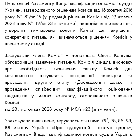
Пунктом 54 Регламенту Вищої кваліфікаційної комісії суддів
України, затвердженого рішенням Комісії від 13 жовтня 2016
року № 81/зп-16 (у редакції рішення Комісії від 19 жовтня
2023 року № 119/зп-23 зі змінами), передбачено можливість
утворення тимчасових колегій Комісії для вирішення
конкретних питань, які визначаються рішенням Комісії у
пленарному складі.
Заслухавши члена Комісії – доповідача Олега Коліуша,
обговоривши зазначене питання, Комісія дійшла висновку
про необхідність визначення складу Комісії для
встановлення результатів спеціальної перевірки та
проведення другого етапу «Дослідження досьє та
проведення співбесіди» кваліфікаційного оцінювання
кандидатів у межах конкурсу, оголошеного рішенням
Комісії
від 23 листопада 2023 року № 145/зп-23 (зі змінами).
3
Ураховуючи викладене, керуючись статтями 79
, 75, 85, 93,
101 Закону України «Про судоустрій і статус суддів»,
Регламентом Вищої кваліфікаційної комісії суддів України,