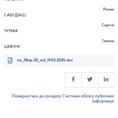
Роман
САБОДАШ
Сергій
ЧУМАК
Галина
ШЕВЧУК
no_38zp-25_vid_19.02.2025.doc
Повернутись до розділу Система обліку публічної
інформації