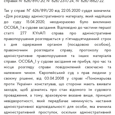
справах № 626/891/20, № 626/2311/24, № 626/1862/22.
Так у справі № 626/891/20 від 22.05.2020 суддя зазначила:
«Для розгдяду адміністративного матеріалу, який надійшов
до суду 15.04.2020, неодноразово було викликано
ОСОБА_1 в судове засідання. Відповідно до частини першої
статті 277 КУпАП справа про адміністративне
правопорушення розглядається у п’ятнадцятиденний строк
з дня одержання органом (посадовою особою),
правомочним розглядати справу, протоколу про
адміністративне правопорушення та інших матеріалів
справи. ОСОБА_1 у судове засідання не прибув, про час та
місце розгляду справи повідомлений своєчасно та
належним чином. Європейський суд з прав людини у
своєму рішенні, від 03.04.2008 у справі «Пономарьова
проти України» констатував, що сторони мають вживати
заходів, щоб дізнатись про стан відомого їм судового
провадження, а тому, враховуючи вказане вище, принцип
невідворотності, який передбачає неминучість настання
адміністративної відповідальності для особи, яка вчинила
адміністративний проступок, оскільки адміністративний