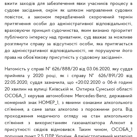
вжити заходів для забезпечення явки учасників процесу в
судове засідання, окрім як шляхом направлення судових
повісток, а законом передбачений скорочений термін
притягнення особи до адміністративної відповідальності,
враховуючи принцип судочинства, яким визнано пріоритет
публічного інтересу над приватним, суд вважає за можливе
розглянути справу за відсутності особи, яка притягається
до адміністративної відповідальності, не порушуючи його
права на обов’язкову присутність у судовому засіданні».
Натомість у справі № 626/888/20 від 03.06.2020, яку суддя
прийняла у 2020 році, як і справу № 626/891/20 від
22.05.2020, суддя зазначила, що «20.02.2020 о 06-й годині
20 хвилин на вулиці Київській м. Охтирка Сумської області
ОСОБА_1 керував автомобілем Mercedes-Benz, державний
номерний знак НОМЕР_1, з явними ознаками алкогольного
сп’яніння, а саме запах алкоголю з порожнини рота. Від
проходження медичного огляду на стан алкогольного
сп’яніння з використанням газоаналізатора Алконт в
присутності свідків відмовився. Таким чином, ОСОБА_1
порушив пункт 2.5 ПДР України. Адміністративний матеріал