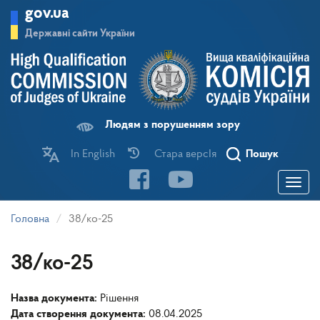
Перейти
gov.ua
до
основного
Державні сайти України
матеріалу
Людям з порушенням зору
In English
Стара версІя
Пошук
Toggle
navigatio
Головна
38/ко-25
38/ко-25
Назва документа:
Рішення
Дата створення документа:
08.04.2025