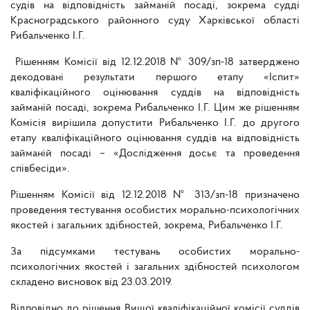
судів на відповідність займаній посаді, зокрема судді
Красноградського районного суду Харківської області
Рибальченко І.Г.
Рішенням Комісії від 12.12.2018 № 309/зп-18 затверджено
декодовані результати першого етапу «Іспит»
кваліфікаційного оцінювання суддів на відповідність
займаній посаді, зокрема Рибальченко І.Г. Цим же рішенням
Комісія вирішила допустити Рибальченко І.Г. до другого
етапу кваліфікаційного оцінювання суддів на відповідність
займаній посаді – «Дослідження досьє та проведення
співбесіди».
Рішенням Комісії від 12.12.2018 № 313/зп-18 призначено
проведення тестування особистих морально-психологічних
якостей і загальних здібностей, зокрема, Рибальченко І.Г.
За підсумками тестувань особистих морально-
психологічних якостей і загальних здібностей психологом
складено висновок від 23.03.2019.
Відповідно до рішення Вищої кваліфікаційної комісії суддів