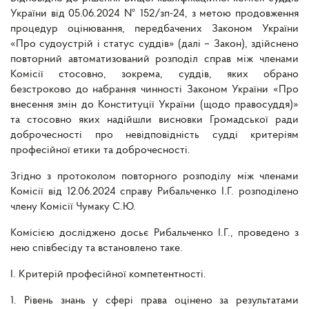
України від 05.06.2024 № 152/зп-24, з метою продовження
процедур оцінювання, передбачених Законом України
«Про судоустрій і статус суддів» (далі – Закон), здійснено
повторний автоматизований розподіл справ між членами
Комісії стосовно, зокрема, суддів, яких обрано
безстроково до набрання чинності Законом України «Про
внесення змін до Конституції України (щодо правосуддя)»
та стосовно яких надійшли висновки Громадської ради
доброчесності про невідповідність судді критеріям
професійної етики та доброчесності.
Згідно з протоколом повторного розподілу між членами
Комісії від 12.06.2024 справу Рибальченко І.Г. розподілено
члену Комісії Чумаку С.Ю.
Комісією досліджено досьє Рибальченко І.Г., проведено з
нею співбесіду та встановлено таке.
І. Критерій професійної компетентності.
1. Рівень знань у сфері права оцінено за результатами