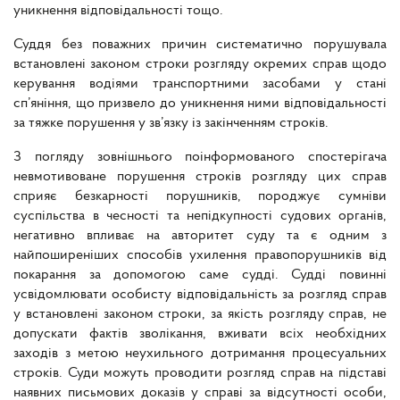
уникнення відповідальності тощо.
Суддя без поважних причин систематично порушувала
встановлені законом строки розгляду окремих справ щодо
керування водіями транспортними засобами у стані
сп’яніння, що призвело до уникнення ними відповідальності
за тяжке порушення у зв’язку із закінченням строків.
З погляду зовнішнього поінформованого спостерігача
невмотивоване порушення строків розгляду цих справ
сприяє безкарності порушників, породжує сумніви
суспільства в чесності та непідкупності судових органів,
негативно впливає на авторитет суду та є одним з
найпоширеніших способів ухилення правопорушників від
покарання за допомогою саме судді. Судді повинні
усвідомлювати особисту відповідальність за розгляд справ
у встановлені законом строки, за якість розгляду справ, не
допускати фактів зволікання, вживати всіх необхідних
заходів з метою неухильного дотримання процесуальних
строків. Суди можуть проводити розгляд справ на підставі
наявних письмових доказів у справі за відсутності особи,