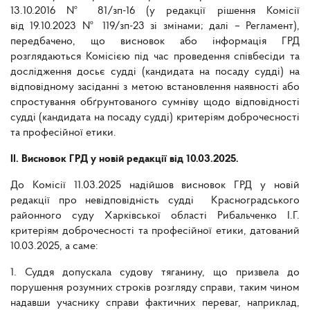
13.10.2016 № 81/зп-16 (у редакції рішення Комісії
від 19.10.2023 № 119/зп-23 зі змінами; далі – Регламент),
передбачено, що висновок або інформація ГРД
розглядаються Комісією під час проведення співбесіди та
дослідження досьє судді (кандидата на посаду судді) на
відповідному засіданні з метою встановлення наявності або
спростування обґрунтованого сумніву щодо відповідності
судді (кандидата на посаду судді) критеріям доброчесності
та професійної етики.
II
. Висновок ГРД у новій редакції від 10.03.2025.
До Комісії 11.03.2025 надійшов висновок ГРД у новій
редакції про невідповідність судді Красноградського
районного суду Харківської області Рибальченко І.Г.
критеріям доброчесності та професійної етики, датований
10.03.2025, а саме:
1. Суддя допускала судову тяганину, що призвела до
порушення розумних строків розгляду справи, таким чином
надавши учаснику справи фактичних переваг, наприклад,