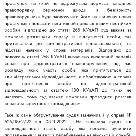
проступок, на який не відреагувала держава, заподіює
правопорядку серйозної шкоди, а безкарність
правопорушника буде заохочувати його на вчинення нових
проступків і подавати негативний приклад іншим нестійким
особам, відповідно до статті 268 КУпАП суд вважає за
можливе розглянути справу за відсутності особи, яка
притягається до адміністративної відповідальності, на
підставі наявних у справі матеріалів. Відповідно до
положень статті 268 КУпАП визначено вичерпний перелік
справ про адміністративні правопорушення, під час
розгляду яких участь особи, яка притягується до
адміністративної відповідальності, є обов’язковою, а справа
про притягнення особи до адміністративної
відповідальності за статтею 130 КУпАП до таких не
належать, тому суд вважає можливим проводити розгляд
справи за відсутності громадянина».
Таке ж саме обгрунтування суддя зазначила і у справі №
626/1862/22 від 03.11.2022. Не звільнила суддя від
відповідальності навіть особу, яка просила зупинити
провадження у зв’язку з перебуванням на військовій службі.