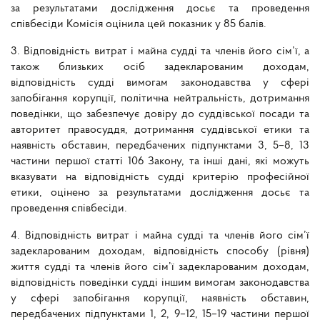
за результатами дослідження досьє та проведення
співбесіди Комісія оцінила цей показник у 85 балів.
3. Відповідність витрат і майна судді та членів його сім’ї, а
також близьких осіб задекларованим доходам,
відповідність судді вимогам законодавства у сфері
запобігання корупції, політична нейтральність, дотримання
поведінки, що забезпечує довіру до суддівської посади та
авторитет правосуддя, дотримання суддівської етики та
наявність обставин, передбачених підпунктами 3, 5–8, 13
частини першої статті 106 Закону, та інші дані, які можуть
вказувати на відповідність судді критерію професійної
етики, оцінено за результатами дослідження досьє та
проведення співбесіди.
4. Відповідність витрат і майна судді та членів його сім’ї
задекларованим доходам, відповідність способу (рівня)
життя судді та членів його сім’ї задекларованим доходам,
відповідність поведінки судді іншим вимогам законодавства
у сфері запобігання корупції, наявність обставин,
передбачених підпунктами 1, 2, 9–12, 15–19 частини першої