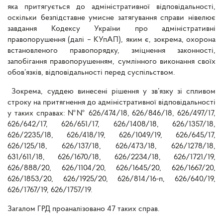
яка притягується до адміністративної відповідальності,
оскільки безпідставне умисне затягування справи нівелює
завдання Кодексу України про адміністративні
правопорушення (далі – КУпАП), яким є, зокрема, охорона
встановленого правопорядку, зміцнення законності,
запобігання правопорушенням, сумлінного виконання своїх
обов’язків, відповідальності перед суспільством.
Зокрема, суддею винесені рішення у зв’язку зі спливом
строку на притягнення до адміністративної відповідальності
у таких справах: №№ 626/474/18, 626/846/18, 626/497/17,
626/642/17, 626/651/17, 626/1408/18, 626/1357/18,
626/2235/18, 626/418/19, 626/1049/19, 626/645/17,
626/125/18, 626/137/18, 626/473/18, 626/1278/18,
631/611/18, 626/1670/18, 626/2234/18, 626/1721/19,
626/888/20, 626/1104/20, 626/1645/20, 626/1667/20,
626/1853/20, 626/1925/20, 626/814/16-п, 626/640/19,
626/1767/19, 626/1757/19.
Загалом ГРД проаналізовано 47 таких справ.