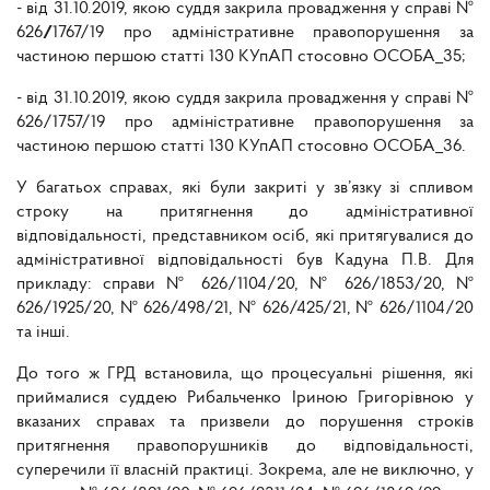
- від 31.10.2019, якою суддя закрила провадження у справі №
626
/
1767/19 про адміністративне правопорушення за
частиною першою статті 130 КУпАП стосовно ОСОБА_35;
- від 31.10.2019, якою суддя закрила провадження у справі №
626/1757/19 про адміністративне правопорушення за
частиною першою статті 130 КУпАП стосовно ОСОБА_36.
У багатьох справах, які були закриті у зв’язку зі спливом
строку на притягнення до адміністративної
відповідальності, представником осіб, які притягувалися до
адміністративної відповідальності був Кадуна П.В. Для
прикладу: справи № 626/1104/20, № 626/1853/20, №
626/1925/20, № 626/498/21, № 626/425/21, № 626/1104/20
та інші.
До того ж ГРД встановила, що процесуальні рішення, які
приймалися суддею Рибальченко Іриною Григорівною у
вказаних справах та призвели до порушення строків
притягнення правопорушників до відповідальності,
суперечили її власній практиці. Зокрема, але не виключно, у