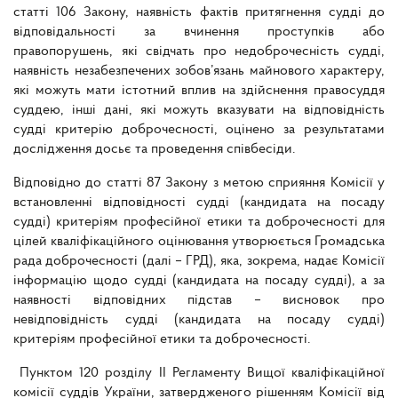
статті 106 Закону, наявність фактів притягнення судді до
відповідальності за вчинення проступків або
правопорушень, які свідчать про недоброчесність судді,
наявність незабезпечених зобов’язань майнового характеру,
які можуть мати істотний вплив на здійснення правосуддя
суддею, інші дані, які можуть вказувати на відповідність
судді критерію доброчесності, оцінено за результатами
дослідження досьє та проведення співбесіди.
Відповідно до статті 87 Закону з метою сприяння Комісії у
встановленні відповідності судді (кандидата на посаду
судді) критеріям професійної етики та доброчесності для
цілей кваліфікаційного оцінювання утворюється Громадська
рада доброчесності (далі – ГРД), яка, зокрема, надає Комісії
інформацію щодо судді (кандидата на посаду судді), а за
наявності відповідних підстав – висновок про
невідповідність судді (кандидата на посаду судді)
критеріям професійної етики та доброчесності.
Пунктом 120 розділу II Регламенту Вищої кваліфікаційної
комісії суддів України, затвердженого рішенням Комісії від