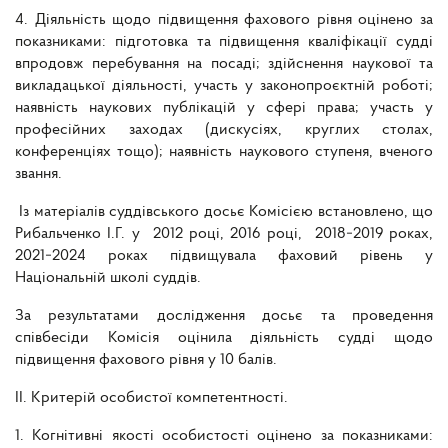
4. Діяльність щодо підвищення фахового рівня оцінено за
показниками: підготовка та підвищення кваліфікації судді
впродовж перебування на посаді; здійснення наукової та
викладацької діяльності, участь у законопроєктній роботі;
наявність наукових публікацій у сфері права; участь у
професійних заходах (дискусіях, круглих столах,
конференціях тощо); наявність наукового ступеня, вченого
звання.
Із матеріалів суддівського досьє Комісією встановлено, що
Рибальченко І.Г. у 2012 році, 2016 році, 2018−2019 роках,
2021−2024 роках підвищувала фаховий рівень у
Національній школі суддів.
За результатами дослідження досьє та проведення
співбесіди Комісія оцінила діяльність судді щодо
підвищення фахового рівня у 10 балів.
ІІ. Критерій особистої компетентності.
1. Когнітивні якості особистості оцінено за показниками: