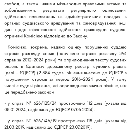
свобод, а також іншими міжнародно-правовими актами та
зобов’язаннями; результати регулярного оцінювання;
здійснення повноважень на адміністративних посадах, в
органах суддівського врядування та самоврядування; інші
дані щодо ефективності здійснення правосуддя суддею,
отримані Комісією відповідно до Закону.
Комісією, зокрема, надано оцінку порушенню суддею
строків розгляду справ (порушено строки розгляду 394
справ за 2012–2024 роки) та оприлюднення тексту судових
рішень в Єдиному державному реєстрі судових рішень
(далі – ЄДРСР) (2 884 судові рішення внесено до ЄДРСР з
порушенням строків за період 2016–2024 років). У тому
числі є судові рішення, які оприлюднено значно пізніше, ніж
це передбачено законом:
- у справі № 626/125/24 прострочено 112 днів (ухвала від
08.01.2024, надіслано до ЄДРСР 07.05.2024);
- у справі № 626/746/19 прострочено 118 днів (ухвала від
21.03.2019, надіслано до ЄДРСР 23.07.2019);