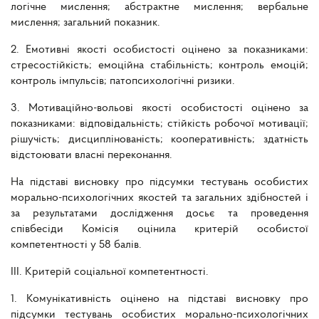
логічне мислення; абстрактне мислення; вербальне
мислення; загальний показник.
2. Емотивні якості особистості оцінено за показниками:
стресостійкість; емоційна стабільність; контроль емоцій;
контроль імпульсів; патопсихологічні ризики.
3. Мотиваційно-вольові якості особистості оцінено за
показниками: відповідальність; стійкість робочої мотивації;
рішучість; дисциплінованість; кооперативність; здатність
відстоювати власні переконання.
На підставі висновку про підсумки тестувань особистих
морально-психологічних якостей та загальних здібностей і
за результатами дослідження досьє та проведення
співбесіди Комісія оцінила критерій особистої
компетентності у 58 балів.
ІІІ. Критерій соціальної компетентності.
1. Комунікативність оцінено на підставі висновку про
підсумки тестувань особистих морально-психологічних