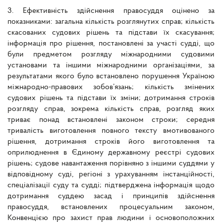
3. Ефективність здійснення правосуддя оцінено за
показниками: загальна кількість розглянутих справ; кількість
скасованих судових рішень та підстави їх скасування;
інформація про рішення, постановлені за участі судді, що
були предметом розгляду міжнародними судовими
установами та іншими міжнародними організаціями, за
результатами якого було встановлено порушення Україною
міжнародно-правових зобов’язань; кількість змінених
судових рішень та підстави їх зміни; дотримання строків
розгляду справ, зокрема кількість справ, розгляд яких
триває понад встановлені законом строки; середня
тривалість виготовлення повного тексту вмотивованого
рішення, дотримання строків його виготовлення та
оприлюднення в Єдиному державному реєстрі судових
рішень; судове навантаження порівняно з іншими суддями у
відповідному суді, регіоні з урахуванням інстанційності,
спеціалізації суду та судді; підтверджена інформація щодо
дотримання суддею засад і принципів здійснення
правосуддя, встановлених процесуальним законом,
Конвенцією про захист прав людини і основоположних