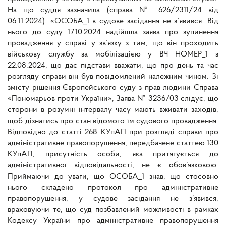
На що суддя зазначила (справа № 626/2311/24 від
06.11.2024): «ОСОБА_1 в судове засідання не з`явився. Від
нього до суду 17.10.2024 надійшла заява про зупинення
провадження у справі у зв’язку з тим, що він проходить
військову службу за мобілізацією у ВЧ НОМЕР_1 з
22.08.2024, що дає підстави вважати, що про день та час
розгляду справи він був повідомлений належним чином. Зі
змісту рішення Європейського суду з прав людини Справа
«Пономарьов проти України», Заява № 3236/03 слідує, що
сторони в розумні інтервалу часу мають вживати заходів,
щоб дізнатись про стан відомого їм судового провадження.
Відповідно до статті 268 КУпАП при розгляді справи про
адміністративне правопорушення, передбачене статтею 130
КУпАП, присутність особи, яка притягується до
адміністративної відповідальності, не є обов’язковою.
Приймаючи до уваги, що ОСОБА_1 знав, що стосовно
нього складено протокол про адміністративне
правопорушення, у судове засідання не з’явився,
враховуючи те, що суд позбавлений можливості в рамках
Кодексу України про адміністративне правопорушення