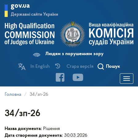
Перейти
gov.ua
до
основного
Державні сайти України
матеріалу
Людям з порушенням зору
In English
Стара версІя
Пошук
Toggle
navigatio
Головна
34/зп-26
34/зп-26
Назва документа:
Рішення
Дата створення документа:
30.03.2026