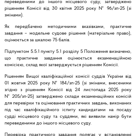
переведеними до іншого місцевого суду, затверджено
рішенням Комісії від 30 квітня 2025 року № 96/зп-25 (зі
змінами).
Як передбачено методичними вказівками, практичне
завдання – модельне судове рішення (матеріальне право),
оцінюється за шкалою 75 балів.
Підпунктом 5.5.1 пункту 5.1 розділу 5 Положення визначено,
що практичне завдання оцінюється екзаменаційною
комісією, склад якої затверджується рішенням Комісії.
Рішенням Вищої кваліфікаційної комісії суддів України від
01 жовтня 2025 року № 184/зп-25 (зі змінами, внесеними
згідно з рішенням Комісії від 24 листопада 2025 року
№ 205/зп-25) затверджено склади екзаменаційних комісій
для перевірки та оцінювання практичних завдань, виконаних
під час кваліфікаційного іспиту кандидатами на посаду
судді місцевого суду та суддями, які виявили намір бути
переведеними до іншого місцевого суду.
Перевірка практичного завдання полягає у встановленні