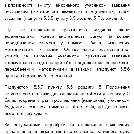
відповідності змісту виконаного учасником завдання
показникам (методичним вказівкам) з оцінювання цього
завдання (підпункт 5.5.5 пункту 5.5 розділу 5 Положення).
Під час оцінювання практичного завдання члени
екзаменаційної комісії виставляють оцінки за кожен
передбачений елемент у кількості балів, визначених
методичними вказівками. Оцінка члена екзаменаційної
комісії за виконане учасником практичне завдання
формується на підставі суми його оцінок за кожен елемент,
передбачений методичними вказівками (підпункт 5.5.6
пункту 5.5 розділу 5 Положення).
Підпунктом 5.5.7 пункту 5.5 розділу 5 Положення
встановлено підстави для оцінювання роботи учасника у 0
балів, зокрема у разі проставляння (написання) учасником
будь-яких позначок, символів, літер, слів, які дозволяють
його ідентифікувати.
За результатами перевірки та оцінювання практичних
завдань зі спеціалізації місцевого адміністративного суду