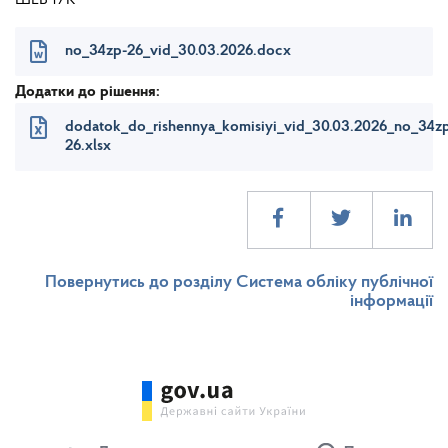
ШЕВЧУК
no_34zp-26_vid_30.03.2026.docx
Додатки до рішення:
dodatok_do_rishennya_komisiyi_vid_30.03.2026_no_34z
26.xlsx
Повернутись до розділу Система обліку публічної
інформації