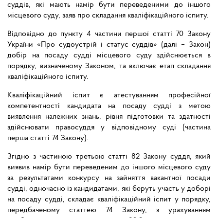
суддів, які мають намір бути переведеними до іншого
місцевого суду, заяв про складання кваліфікаційного іспиту.
Відповідно до пункту 4 частини першої статті 70 Закону
України «Про судоустрій і статус суддів» (далі – Закон)
добір на посаду судді місцевого суду здійснюється в
порядку, визначеному Законом, та включає етап складання
кваліфікаційного іспиту.
Кваліфікаційний іспит є атестуванням професійної
компетентності кандидата на посаду судді з метою
виявлення належних знань, рівня підготовки та здатності
здійснювати правосуддя у відповідному суді (частина
перша статті 74 Закону).
Згідно з частиною третьою статті 82 Закону суддя, який
виявив намір бути переведеним до іншого місцевого суду
за результатами конкурсу на зайняття вакантної посади
судді, одночасно із кандидатами, які беруть участь у доборі
на посаду судді, складає кваліфікаційний іспит у порядку,
передбаченому статтею 74 Закону, з урахуванням