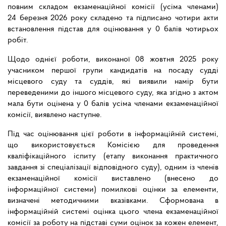
повним складом екзаменаційної комісії (усіма членами)
24 березня 2026 року складено та підписано чотири акти
встановлення підстав для оцінювання у 0 балів чотирьох
робіт.
Щодо однієї роботи, виконаної 08 жовтня 2025 року
учасником першої групи кандидатів на посаду судді
місцевого суду та суддів, які виявили намір бути
переведеними до іншого місцевого суду, яка згідно з актом
мала бути оцінена у 0 балів усіма членами екзаменаційної
комісії, виявлено наступне.
Під час оцінювання цієї роботи в інформаційній системі,
що використовується Комісією для проведення
кваліфікаційного іспиту (етапу виконання практичного
завдання зі спеціалізації відповідного суду), одним із членів
екзаменаційної комісії виставлено (внесено до
інформаційної системи) помилкові оцінки за елементи,
визначені методичними вказівками. Сформована в
інформаційній системі оцінка цього члена екзаменаційної
комісії за роботу на підставі суми оцінок за кожен елемент,