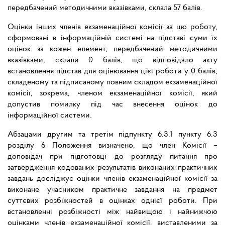
передбачений методичними вказівками, склала 57 балів.
Оцінки інших членів екзаменаційної комісії за цю роботу,
сформовані в інформаційній системі на підставі суми їх
оцінок за кожен елемент, передбачений методичними
вказівками, склали 0 балів, що відповідало акту
встановлення підстав для оцінювання цієї роботи у 0 балів,
складеному та підписаному повним складом екзаменаційної
комісії, зокрема, членом екзаменаційної комісії, який
допустив помилку під час внесення оцінок до
інформаційної системи.
Абзацами другим та третім підпункту 6.3.1 пункту 6.3
розділу 6 Положення визначено, що член Комісії –
доповідач при підготовці до розгляду питання про
затвердження кодованих результатів виконаних практичних
завдань досліджує оцінки членів екзаменаційної комісії за
виконане учасником практичне завдання на предмет
суттєвих розбіжностей в оцінках однієї роботи. При
встановленні розбіжності між найвищою і найнижчою
оцінками членів екзаменаційної комісії, виставленими за