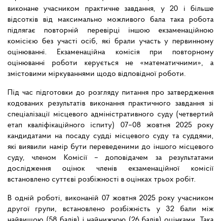
виконане учасником практичне завдання, у 20 і більше
відсотків від максимально можливого бала така робота
підлягає повторній перевірці іншою екзаменаційною
комісією без участі осіб, які брали участь у первинному
оцінюванні. Екзаменаційна комісія при повторному
оцінюванні роботи керується не «математичними», а
змістовими міркуваннями щодо відповідної роботи.
Під час підготовки до розгляду питання про затвердження
кодованих результатів виконання практичного завдання зі
спеціалізації місцевого адміністративного суду (четвертий
етап кваліфікаційного іспиту) 07–08 жовтня 2025 року
кандидатами на посаду судді місцевого суду та суддями,
які виявили намір бути переведеними до іншого місцевого
суду, членом Комісії – доповідачем за результатами
дослідження оцінок членів екзаменаційної комісії
встановлено суттєві розбіжності в оцінках трьох робіт.
В одній роботі, виконаній 07 жовтня 2025 року учасником
другої групи, встановлено розбіжність у 32 бали між
найвищою (58 балів) і найнижчою (26 балів) оцінками. Така