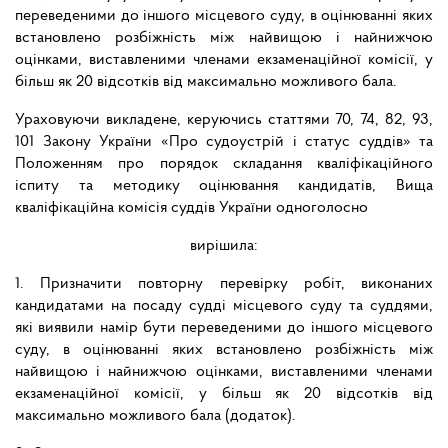
переведеними до іншого місцевого суду, в оцінюванні яких
встановлено розбіжність між найвищою і найнижчою
оцінками, виставленими членами екзаменаційної комісії, у
більш як 20 відсотків від максимально можливого бала.
Ураховуючи викладене, керуючись статтями 70, 74, 82, 93,
101 Закону України «Про судоустрій і статус суддів» та
Положенням про порядок складання кваліфікаційного
іспиту та методику оцінювання кандидатів, Вища
кваліфікаційна комісія суддів України одноголосно
вирішила:
1. Призначити повторну перевірку робіт, виконаних
кандидатами на посаду судді місцевого суду та суддями,
які виявили намір бути переведеними до іншого місцевого
суду, в оцінюванні яких встановлено розбіжність між
найвищою і найнижчою оцінками, виставленими членами
екзаменаційної комісії, у більш як 20 відсотків від
максимально можливого бала (додаток).