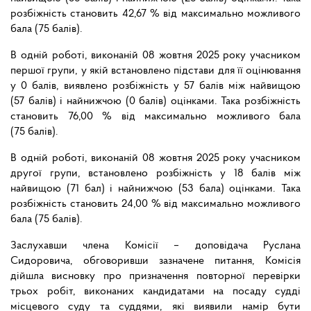
розбіжність становить 42,67 % від максимально можливого
бала (75 балів).
В одній роботі, виконаній 08 жовтня 2025 року учасником
першої групи, у якій встановлено підстави для її оцінювання
у 0 балів, виявлено розбіжність у 57 балів між найвищою
(57 балів) і найнижчою (0 балів) оцінками. Така розбіжність
становить 76,00 % від максимально можливого бала
(75 балів).
В одній роботі, виконаній 08 жовтня 2025 року учасником
другої групи, встановлено розбіжність у 18 балів між
найвищою (71 бал) і найнижчою (53 бала) оцінками. Така
розбіжність становить 24,00 % від максимально можливого
бала (75 балів).
Заслухавши члена Комісії – доповідача Руслана
Сидоровича, обговоривши зазначене питання, Комісія
дійшла висновку про призначення повторної перевірки
трьох робіт, виконаних кандидатами на посаду судді
місцевого суду та суддями, які виявили намір бути