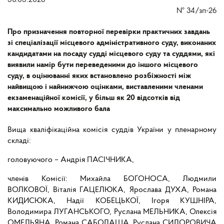
30.03.2026
№
34/зп-26
Про призначення повторної перевірки практичних завдань
зі спеціалізації місцевого адміністративного суду, виконаних
кандидатами на посаду судді місцевого суду та суддями, які
виявили намір бути переведеними до іншого місцевого
суду, в оцінюванні яких встановлено розбіжності між
найвищою і найнижчою оцінками, виставленими членами
екзаменаційної комісії, у більш як 20 відсотків від
максимально можливого бала
Вища кваліфікаційна комісія суддів України у пленарному
складі:
головуючого – Андрія ПАСІЧНИКА,
членів Комісії: Михайла БОГОНОСА, Людмили
ВОЛКОВОЇ, Віталія ГАЦЕЛЮКА, Ярослава ДУХА, Романа
КИДИСЮКА, Надії КОБЕЦЬКОЇ, Ігоря КУШНІРА,
Володимира ЛУГАНСЬКОГО, Руслана МЕЛЬНИКА, Олексія
ОМЕЛЬЯНА, Романа САБОДАША, Руслана СИДОРОВИЧА