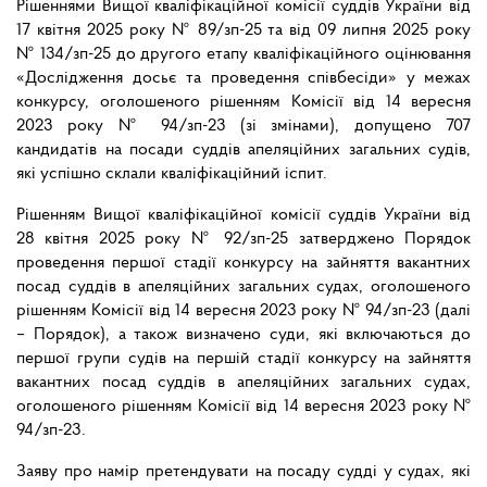
Рішеннями Вищої кваліфікаційної комісії суддів України від
17 квітня 2025 року № 89/зп-25 та від 09 липня 2025 року
№ 134/зп-25 до другого етапу кваліфікаційного оцінювання
«Дослідження досьє та проведення співбесіди» у межах
конкурсу, оголошеного рішенням Комісії від 14 вересня
2023 року № 94/зп-23 (зі змінами), допущено 707
кандидатів на посади суддів апеляційних загальних судів,
які успішно склали кваліфікаційний іспит.
Рішенням Вищої кваліфікаційної комісії суддів України від
28 квітня 2025 року № 92/зп-25 затверджено Порядок
проведення першої стадії конкурсу на зайняття вакантних
посад суддів в апеляційних загальних судах, оголошеного
рішенням Комісії від 14 вересня 2023 року № 94/зп-23 (далі
– Порядок), а також визначено суди, які включаються до
першої групи судів на першій стадії конкурсу на зайняття
вакантних посад суддів в апеляційних загальних судах,
оголошеного рішенням Комісії від 14 вересня 2023 року №
94/зп-23.
Заяву про намір претендувати на посаду судді у судах, які