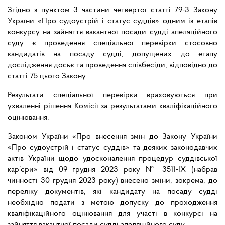
Згідно з пунктом 3 частини четвертої статті 79-3 Закону
України «Про судоустрій і статус суддів» одним із етапів
конкурсу на зайняття вакантної посади судді апеляційного
суду є проведення спеціальної перевірки стосовно
кандидатів на посаду судді, допущених до етапу
дослідження досьє та проведення співбесіди, відповідно до
статті 75 цього Закону.
Результати спеціальної перевірки враховуються при
ухваленні рішення Комісії за результатами кваліфікаційного
оцінювання.
Законом України «Про внесення змін до Закону України
«Про судоустрій і статус суддів» та деяких законодавчих
актів України щодо удосконалення процедур суддівської
кар’єри» від 09 грудня 2023 року № 3511-IX (набрав
чинності 30 грудня 2023 року) внесено зміни, зокрема, до
переліку документів, які кандидату на посаду судді
необхідно подати з метою допуску до проходження
кваліфікаційного оцінювання для участі в конкурсі на