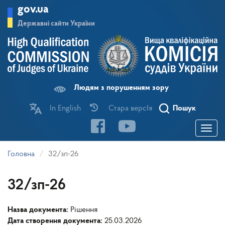
Перейти
gov.ua
до
основного
Державні сайти України
матеріалу
Людям з порушенням зору
In English
Стара версІя
Пошук
Toggle
navigatio
Головна
32/зп-26
32/зп-26
Назва документа:
Рішення
Дата створення документа:
25.03.2026