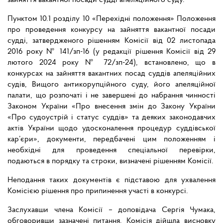
зайняття вакантної посади судді апеляційного суду.
Пунктом 10.1 розділу 10 «Перехідні положення» Положення
про проведення конкурсу на зайняття вакантної посади
судді, затвердженого рішенням Комісії від 02 листопада
2016 року № 141/зп-16 (у редакції рішення Комісії від 29
лютого 2024 року № 72/зп-24), встановлено, що в
конкурсах на зайняття вакантних посад суддів апеляційних
судів, Вищого антикорупційного суду, його апеляційної
палати, що розпочаті і не завершені до набрання чинності
Законом України «Про внесення змін до Закону України
«Про судоустрій і статус суддів» та деяких законодавчих
актів України щодо удосконалення процедур суддівської
кар’єри», документи, передбачені цим положенням і
необхідні для проведення спеціальної перевірки,
подаються в порядку та строки, визначені рішенням Комісії.
Неподання таких документів є підставою для ухвалення
Комісією рішення про припинення участі в конкурсі.
Заслухавши члена Комісії – доповідача Сергія Чумака,
обговоривши зазначені питання, Комісія дійшла висновку