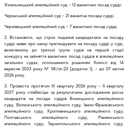
Хмельницький апеляційний суд – 12 вакантних посад судді;
Черкаський апеляційний суд – 21 вакантна посада судді;
Чернівецький апеляційний суд – 7 вакантних посад судді.
2. Встановити, що строк подання кандидатами на посаду
судді заяви про намір претендувати на посаду судді у суді,
включеному до третьої групи судів на першій стадії
конкурсу на зайняття вакантних посад суддів в апеляційних
загальних судах, оголошеного рішенням Комісії від 14
вересня 2023 року № 94/зп-23 (додаток 1), – до 07 квітня
2026 року.
3. Провести протягом ІІІ кварталу 2026 року – ІІ кварталу
2027 року співбесіди за результатами дослідження досьє
кандидатів на посади суддів Вінницького апеляційного
суду, Волинського апеляційного суду, Івано-Франківського
апеляційного суду, Кропивницького апеляційного суду,
Полтавського апеляційного суду, Рівненського
апеляційного суду, Тернопільського апеляційного суду,