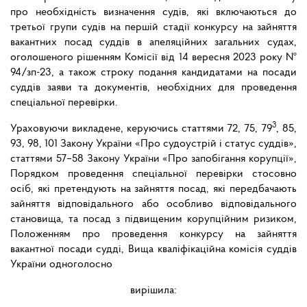
про необхідність визначення судів, які включаються до
третьої групи судів на першій стадії конкурсу на зайняття
вакантних посад суддів в апеляційних загальних судах,
оголошеного рішенням Комісії від 14 вересня 2023 року №
94/зп-23, а також строку подання кандидатами на посади
суддів заяви та документів, необхідних для проведення
спеціальної перевірки.
3
Ураховуючи викладене, керуючись статтями 72, 75, 79
, 85,
93, 98, 101 Закону України «Про судоустрій і статус суддів»,
статтями 57–58 Закону України «Про запобігання корупції»,
Порядком проведення спеціальної перевірки стосовно
осіб, які претендують на зайняття посад, які передбачають
зайняття відповідального або особливо відповідального
становища, та посад з підвищеним корупційним ризиком,
Положенням про проведення конкурсу на зайняття
вакантної посади судді, Вища кваліфікаційна комісія суддів
України одноголосно
вирішила: