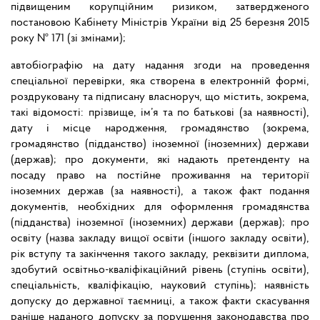
підвищеним корупційним ризиком, затвердженого
постановою Кабінету Міністрів України від 25 березня 2015
року № 171 (зі змінами);
автобіографію на дату надання згоди на проведення
спеціальної перевірки, яка створена в електронній формі,
роздруковану та підписану власноруч, що містить, зокрема,
такі відомості: прізвище, ім’я та по батькові (за наявності),
дату і місце народження, громадянство (зокрема,
громадянство (підданство) іноземної (іноземних) держави
(держав); про документи, які надають претенденту на
посаду право на постійне проживання на території
іноземних держав (за наявності), а також факт подання
документів, необхідних для оформлення громадянства
(підданства) іноземної (іноземних) держави (держав); про
освіту (назва закладу вищої освіти (іншого закладу освіти),
рік вступу та закінчення такого закладу, реквізити диплома,
здобутий освітньо-кваліфікаційний рівень (ступінь освіти),
спеціальність, кваліфікацію, науковий ступінь); наявність
допуску до державної таємниці, а також факти скасування
раніше наданого допуску за порушення законодавства про