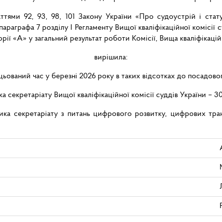
тями 92, 93, 98, 101 Закону України «Про судоустрій і стат
параграфа 7 розділу I Регламенту Вищої кваліфікаційної комісії 
рії «А» у загальний результат роботи Комісії, Вища кваліфікаці
вирішила:
цьований час у березні 2026 року в таких відсотках до посадово
а секретаріату Вищої кваліфікаційної комісії суддів України
– 3
ника секретаріату з питань цифрового розвитку, цифрових тран