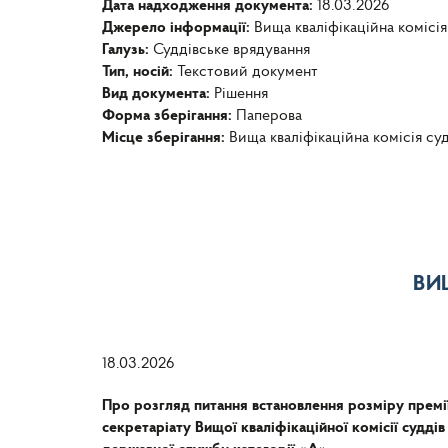
Дата надходження документа:
18.03.2026
Джерело інформації:
Вища кваліфікаційна комісія
Галузь:
Суддівське врядування
Тип, носій:
Текстовий документ
Вид документа:
Рішення
Форма зберігання:
Паперова
Місце зберігання:
Вища кваліфікаційна комісія су
ВИ
18.03.2026
Про розгляд питання встановлення розміру прем
секретаріату Вищої кваліфікаційної комісії суддів