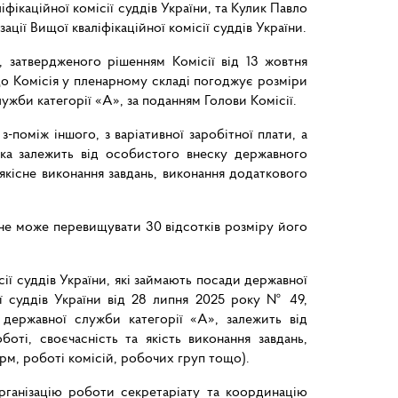
фікаційної комісії суддів України, та Кулик Павло
ії Вищої кваліфікаційної комісії суддів України.
и, затвердженого рішенням Комісії від 13 жовтня
 що Комісія у пленарному складі погоджує розміри
жби категорії «А», за поданням Голови Комісії.
-поміж іншого, з варіативної заробітної плати, а
 яка залежить від особистого внеску державного
якісне виконання завдань, виконання додаткового
не може перевищувати 30 відсотків розміру його
ії суддів України, які займають посади державної
ії суддів України від 28 липня 2025 року № 49,
 державної служби категорії «А», залежить від
боті, своєчасність та якість виконання завдань,
рм, роботі комісій, робочих груп тощо).
рганізацію роботи секретаріату та координацію