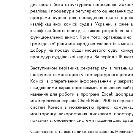
діяльності його структурних підрозділів. Зокр
реалізації процедури регулярного оцінювання су
програми курсів для проведення цього оціню
кваліфікаційної комісії суддів України, а сам
кваліфікаційного іспиту, а також розроблення
функціональних вимог. Крім того, організаційно 
Громадської ради міжнародних експертів в межа
добору на посаду судді місцевого суду, конкур
процедур суддівської кар’єри. За період з 18 лют
Заступником керівника секретаріату з питань 
інструментів моніторингу температурного режим
Комісії з оперативним інформуванням у закрит
швидкісними характеристиками; оновлення сайту
навчання для роботи в програмі Excel; доопрац
міжмережевих екранів Check Point 9100 із перенес
систем Комісії з можливістю прямої комуніка
моніторингу використання дискового простору
показників; оновлення системи подання декларац
Своєчасність та якість виконання завдань Нешиком