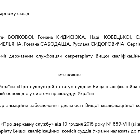
нарному складі:
или ВОЛКОВОЇ, Романа КИДИСЮКА, Надії КОБЕЦЬКОЇ, О
МЕЛЬЯНА, Романа САБОДАША, Руслана СИДОРОВИЧА, Сергія
мії державним службовцям секретаріату Вищої кваліфікаційно
встановила:
України «Про судоустрій і статус суддів» Вища кваліфікаційна 
ій основі діє у системі правосуддя України.
рганізаційне забезпечення діяльності Вищої кваліфікаційної ко
 «Про державну службу» від 10 грудня 2015 року № 889-VIII (зі 
аріату Вищої кваліфікаційної комісії суддів України належать до