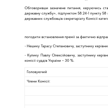
Обговоривши зазначене питання, керуючись стат
державну службу», підпунктом 58.24-1 пункту 58 
державних службовців секретаріату Комісії катего
погодити встановлення премії за фактично відпра
- Нешику Тарасу Степановичу, заступнику керівник
- Кулику Павлу Олексійовичу, заступнику керів
комісії суддів України – 30 %.
Головуючий
Члени Комісії: