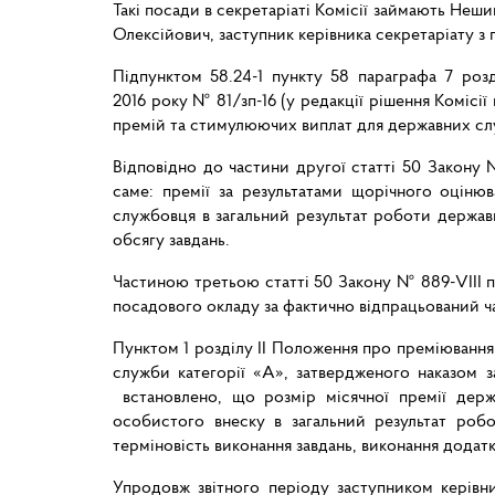
Такі посади в секретаріаті Комісії займають Неши
Олексійович, заступник керівника секретаріату з
Підпунктом 58.24-1 пункту 58 параграфа 7 розді
2016 року № 81/зп-16 (у редакції рішення Комісі
премій та стимулюючих виплат для державних служ
Відповідно до частини другої статті 50 Закону №
саме: премії за результатами щорічного оцінюв
службовця в загальний результат роботи державн
обсягу завдань.
Частиною третьою статті 50 Закону № 889-VIII 
посадового окладу за фактично відпрацьований ча
Пунктом 1 розділу II Положення про преміювання 
служби категорії «А», затвердженого наказом з
встановлено, що розмір місячної премії держа
особистого внеску в загальний результат роботи
терміновість виконання завдань, виконання додат
Упродовж звітного періоду заступником керівн