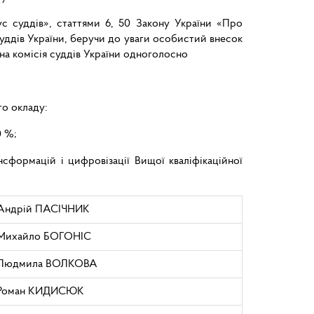
ус суддів», статтями 6, 50 Закону України «Про
суддів України, беручи до уваги особистий внесок
йна комісія суддів України одноголосно
го окладу:
0 %;
сформацій і цифровізації Вищої кваліфікаційної
Андрій ПАСІЧНИК
Михайло БОГОНІС
Людмила ВОЛКОВА
Роман КИДИСЮК