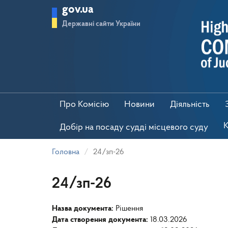
Перейти
gov.ua
до
основного
Державні сайти України
матеріалу
Про Комісію
Новини
Діяльність
К
Добір на посаду судді місцевого суду
Головна
24/зп-26
24/зп-26
Назва документа:
Рішення
Дата створення документа:
18.03.2026