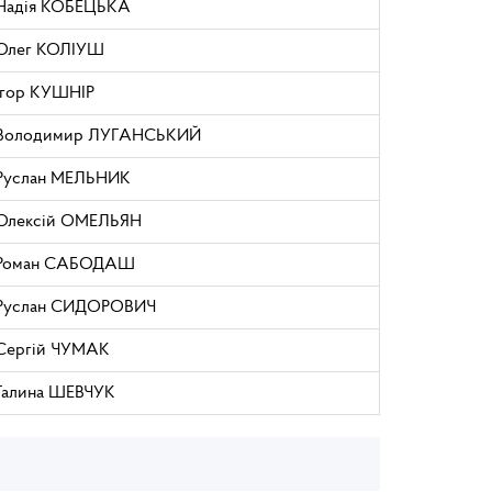
Надія КОБЕЦЬКА
Олег КОЛІУШ
Ігор КУШНІР
Володимир ЛУГАНСЬКИЙ
Руслан МЕЛЬНИК
Олексій ОМЕЛЬЯН
Роман САБОДАШ
Руслан СИДОРОВИЧ
Сергій ЧУМАК
Галина ШЕВЧУК