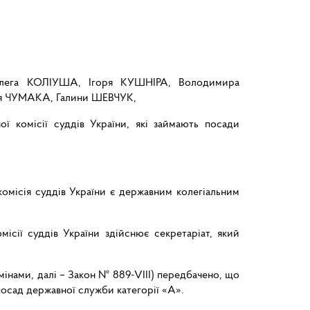
лега КОЛІУША, Ігоря КУШНІРА, Володимира
 ЧУМАКА, Галини ШЕВЧУК,
ї комісії суддів України, які займають посади
комісія суддів України є державним колегіальним
місії суддів України здійснює секретаріат, який
змінами, далі – Закон № 889-VIII) передбачено, що
 посад державної служби категорії «А».