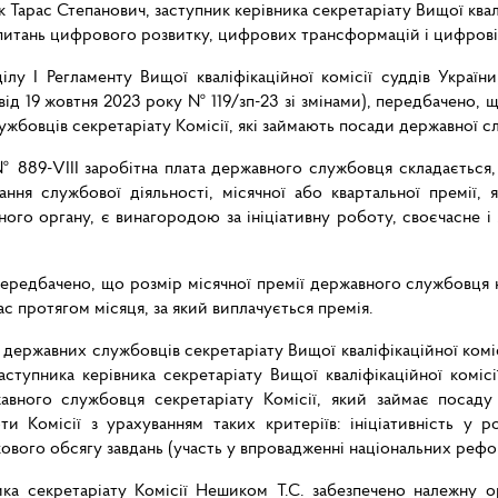
к Тарас Степанович, заступник керівника секретаріату Вищої квалі
 питань цифрового розвитку, цифрових трансформацій і цифровізац
лу I Регламенту Вищої кваліфікаційної комісії суддів Україн
ї від 19 жовтня 2023 року № 119/зп-23 зі змінами), передбачено,
бовців секретаріату Комісії, які займають посади державної слу
 889-VIII заробітна плата державного службовця складається, з
ання службової діяльності, місячної або квартальної премії,
ого органу, є винагородою за ініціативну роботу, своєчасне і 
передбачено, що розмір місячної премії державного службовця 
с протягом місяця, за який виплачується премія.
державних службовців секретаріату Вищої кваліфікаційної коміс
аступника керівника секретаріату Вищої кваліфікаційної коміс
вного службовця секретаріату Комісії, який займає посаду
 Комісії з урахуванням таких критеріїв: ініціативність у ро
кового обсягу завдань (участь у впровадженні національних рефо
ика секретаріату Комісії Нешиком Т.С. забезпечено належну о