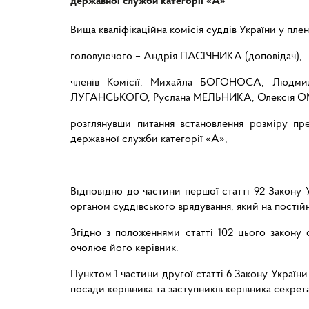
державної служби категорії «А»
Вища кваліфікаційна комісія суддів України у пле
головуючого – Андрія ПАСІЧНИКА (доповідач),
членів Комісії: Михайла БОГОНОСА, Людм
ЛУГАНСЬКОГО, Руслана МЕЛЬНИКА, Олексія О
розглянувши питання встановлення розміру пре
державної служби категорії «А»,
Відповідно до частини першої статті 92 Закону 
органом суддівського врядування, який на постійн
Згідно з положеннями статті 102 цього закону о
очолює його керівник.
Пунктом 1 частини другої статті 6 Закону України
посади керівника та заступників керівника секрет