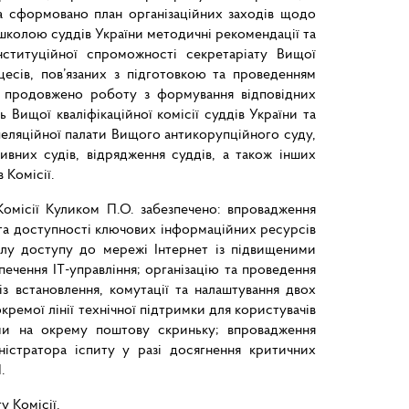
ва сформовано план організаційних заходів щодо
школою суддів України методичні рекомендації та
ституційної спроможності секретаріату Вищої
цесів, пов’язаних з підготовкою та проведенням
ни продовжено роботу з формування відповідних
 Вищої кваліфікаційної комісії суддів України та
еляційної палати Вищого антикорупційного суду,
ивних судів, відрядження суддів, а також інших
 Комісії.
омісії Куликом П.О. забезпечено: впровадження
та доступності ключових інформаційних ресурсів
алу доступу до мережі Інтернет із підвищеними
чення ІТ-управління; організацію та проведення
з встановлення, комутації та налаштування двох
кремої лінії технічної підтримки для користувачів
еми на окрему поштову скриньку; впровадження
істратора іспиту у разі досягнення критичних
.
у Комісії.