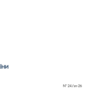
ЇНИ
№
24/зп-26