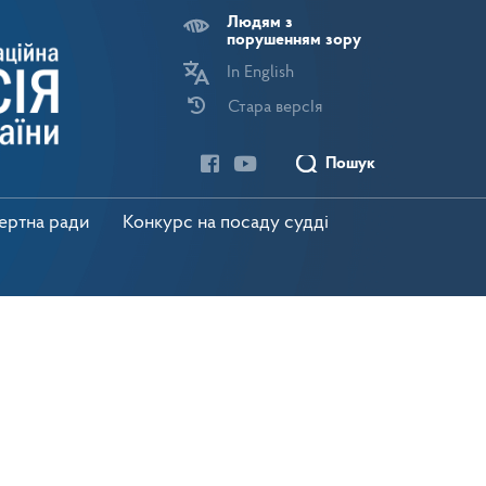
Людям з
порушенням зору
In English
Стара версІя
Пошук
пертна ради
Конкурс на посаду судді