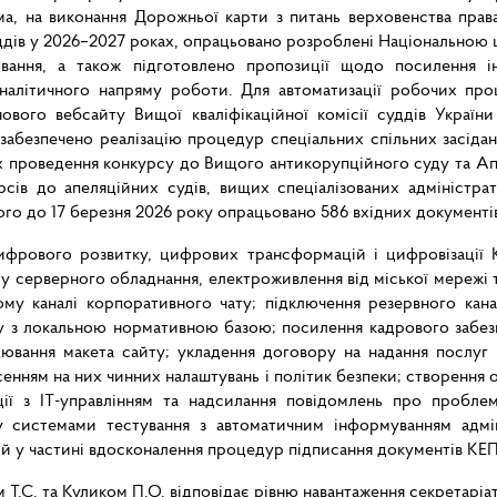
ема, на виконання Дорожньої карти з питань верховенства пра
ддів у 2026–2027 роках, опрацьовано розроблені Національною 
вання, а також підготовлено пропозиції щодо посилення ін
е аналітичного напряму роботи. Для автоматизації робочих про
 нового вебсайту Вищої кваліфікаційної комісії суддів Украї
забезпечено реалізацію процедур спеціальних спільних засідань
х проведення конкурсу до Вищого антикорупційного суду та Ап
сів до апеляційних судів, вищих спеціалізованих адміністрат
ого до 17 березня 2026 року опрацьовано 586 вхідних документів
цифрового розвитку, цифрових трансформацій і цифровізації К
у серверного обладнання, електроживлення від міської мережі 
ому каналі корпоративного чату; підключення резервного кан
 з локальною нормативною базою; посилення кадрового забезпе
ювання макета сайту; укладення договору на надання послуг і
енням на них чинних налаштувань і політик безпеки; створення о
ції з ІТ-управлінням та надсилання повідомлень про пробл
 системами тестування з автоматичним інформуванням адмін
ій у частині вдосконалення процедур підписання документів КЕП
 Т.С. та Куликом П.О. відповідає рівню навантаження секретаріат