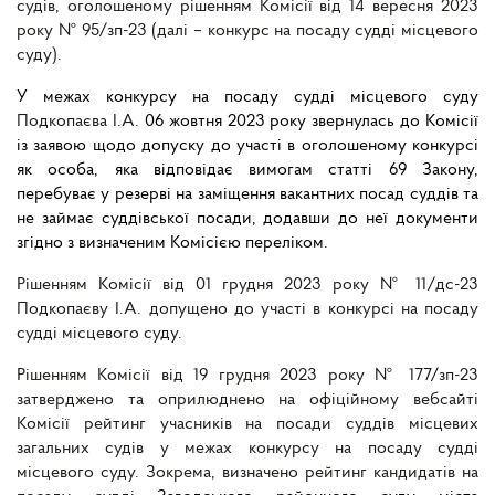
судів, оголошеному рішенням
Комісії
від
14
вересня
2023
року
№
95/зп-23
(далі – конкурс на посаду судді місцевого
суду)
.
У межах конкурсу на посаду судді місцевого суду
Подкопаєва І.А.
06 жовтня 2023 року звернулась до Комісії
із заявою щодо допуску до участі в оголошеному конкурсі
як особа, яка відповідає вимогам статті 69 Закону,
перебуває у резерві на заміщення вакантних посад суддів та
не займає суддівської посади, додавши до неї документи
згідно з визначеним Комісією переліком.
Рішенням Комісії від 01 грудня 2023 року № 11/дс-23
Подкопаєву І.А.
допущено до участі в конкурсі на посаду
судді місцевого суду.
Рішенням Комісії від 19 грудня 2023 року № 177/зп-23
затверджено та оприлюднено на офіційному вебсайті
Комісії рейтинг учасників на посади суддів місцевих
загальних судів у межах конкурсу на посаду судді
місцевого суду. Зокрема, визначено рейтинг кандидатів на