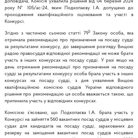
доповідача, Комісія ухвалила рішення від 04 березня 2024
року № 105/ас-24, яким Подкопаєву І.А. допущено до
проходження кваліфікаційного оцінювання та участі в
Конкурсі.
5
Згідно з частиною сьомою статті 79
Закону особа, яка
отримала рекомендацію про призначення на посаду судді
за результатами конкурсу, до завершення розгляду Вищою
радою правосуддя відповідної рекомендації не може брати
участь в інших конкурсах на посаду судді. У разі якщо на
день отримання рекомендації про призначення на посаду
судді за результатами конкурсу особа брала участь в інших
конкурсах на посаду судді, з дня ухвалення Вищою
кваліфікаційною комісією суддів України відповідного
рішення про рекомендацію ця особа вважається такою, що
припинила участь у відповідних конкурсах.
Комісією з’ясовано, що Подкопаєва І.А. брала участь у
Конкурсі на зайняття 560 вакантних посад суддів у місцевих
судах для кандидатів на посаду судді, зарахованих до
резерву на заміщення вакантних посад суддів місцевих