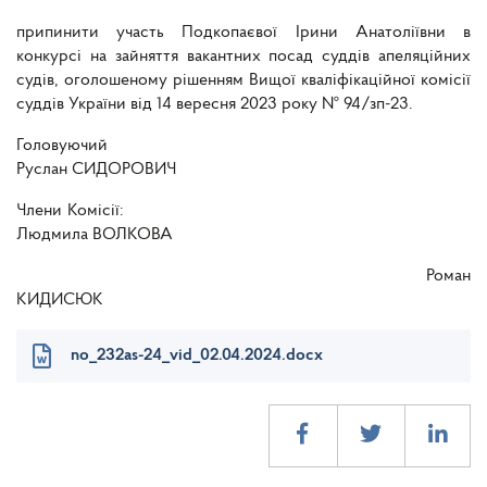
припинити участь Подкопаєвої Ірини Анатоліївни в
конкурсі на зайняття вакантних посад суддів апеляційних
судів, оголошеному рішенням Вищої кваліфікаційної комісії
суддів України від 14 вересня 2023 року № 94/зп-23.
Головуючий
Руслан СИДОРОВИЧ
Члени Комісії:
Людмила ВОЛКОВА
Роман
КИДИСЮК
no_232as-24_vid_02.04.2024.docx