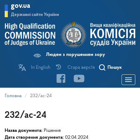
Перейти
gov.ua
до
основного
Державні сайти України
матеріалу
Людям з порушенням зору
In English
Стара версІя
Пошук
Toggle
navigatio
Головна
232/ас-24
232/ас-24
Назва документа:
Рішення
Дата створення документа:
02.04.2024