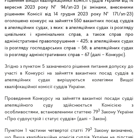
Рішенням Вищої кваліфікаційної комісії суддів України від 14
вересня 2023 року № 94/зп-23 (зі змінами, внесеними
рішенням Комісії від 14 грудня 2023 року № 171/зп-23)
оголошено конкурс на зайняття 550 вакантних посад суддів
в апеляційних судах, з яких: в апеляційних судах із розгляду
цивільних і кримінальних справ, а також справ про
адміністративні правопорушення – 425; в апеляційних судах
із розгляду господарських справ – 58; в апеляційних судах
із розгляду адміністративних справ – 67 (далі – Конкурс).
Згідно з пунктом 5 зазначеного рішення питання допуску до
участі в Конкурсі на зайняття вакантних посад суддів в
апеляційних судах вирішуються колегіями Вищої
кваліфікаційної комісії суддів України.
Проведення Конкурсу на зайняття вакантної посади судді
апеляційного суду здійснюється Комісією з
3
особливостями, встановленими статтею 79
Закону України
«Про судоустрій і статус суддів» (далі – Закон).
3
Пунктом 1 частини четвертої статті 79
Закону визначено,
що Вища кваліфікаційна комісія суддів України на підставі