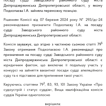
посаду судді
Заводського районного суду міста
Дніпродзержинська Дніпропетровської області, у якому
Подкопаєва І.А. зайняла переможну позицію
.
Рішенням Комісії від
07 березня 2024 року
№ 293
/дс-24
рекомендовано призначити Подкопаєву І.А.
на посаду
судді Заводського районного суду міста
Дніпродзержинська Дніпропетровської області
.
5
Комісія
зауважує, що згідно з частиною сьомою статті 79
Закону отримання
Подкопаєвою І.А.
рекомендації про
призначення на посаду судді
Заводського районного суду
міста Дніпродзержинська Дніпропетровської області
є
юридичним фактом, що виключає її подальшу участь у
конкурсі на зайняття вакантної посади судді апеляційного
суду та є підставою для припинення такої участі.
3
Керуючись статтями 79
, 83, 93, 101 Закону України «Про
судоустрій і статус суддів», Вища кваліфікаційна комісія
суддів України одноголосно
вирішила: