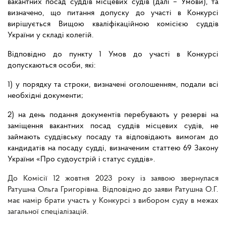
вакантних посад суддів місцевих судів (далі – Умови), та
визначено, що питання допуску до участі в Конкурсі
вирішується Вищою кваліфікаційною комісією суддів
України у складі колегій.
Відповідно до пункту 1 Умов до участі в Конкурсі
допускаються особи, які:
1) у порядку та строки, визначені оголошенням, подали всі
необхідні документи;
2) на день подання документів перебувають у резерві на
заміщення вакантних посад суддів місцевих судів, не
займають суддівську посаду та відповідають вимогам до
кандидатів на посаду судді, визначеним статтею 69 Закону
України «Про судоустрій і статус суддів».
До Комісії 12 жовтня 2023 року із заявою звернулася
Ратушна Ольга Григорівна. Відповідно до заяви Ратушна О.Г.
має намір брати участь у Конкурсі з вибором суду в межах
загальної спеціалізацій.