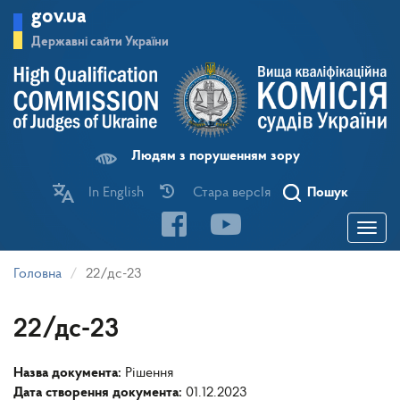
Перейти
gov.ua
до
основного
Державні сайти України
матеріалу
Людям з порушенням зору
In English
Стара версІя
Пошук
Toggle
navigatio
Головна
22/дс-23
22/дс-23
Назва документа:
Рішення
Дата створення документа:
01.12.2023