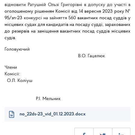
відмовити Ратушній Ользі Григорівні в допуску до участі в
оголошеному рішенням Комісії від 14 вересня 2023 року №
95/зп-23
конкурсі на зайняття 560
вакантних посад суддів у
місцевих судах для кандидатів на посаду судді, зарахованих
до резервів на заміщення вакантних посад суддів місцевих
судів
.
Головуючий
В.О. Гацелюк
Члени
Комісії
О.Л. Коліуш
Р.І. Мельник
no_22ds-23_vid_01.12.2023.docx