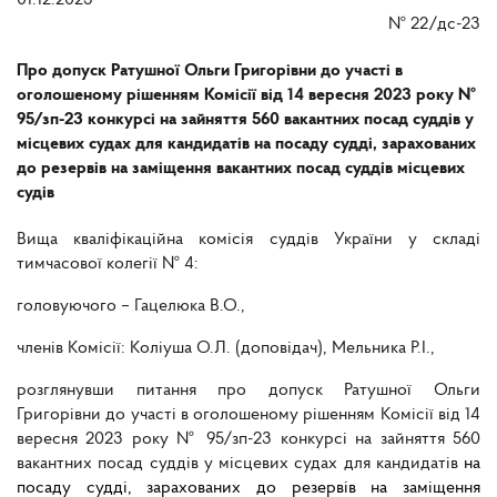
01.12.2023
№
22/дс-23
Про допуск Ратушної Ольги Григорівни до участі в
оголошеному рішенням Комісії від 14 вересня 2023 року №
95/зп-23 конкурсі на зайняття 560 вакантних посад суддів у
місцевих судах для кандидатів на посаду судді, зарахованих
до резервів на заміщення вакантних посад суддів місцевих
судів
Вища кваліфікаційна комісія суддів України у складі
тимчасової колегії № 4:
головуючого – Гацелюка В.О.,
членів Комісії: Коліуша О.Л. (доповідач), Мельника Р.І.,
розглянувши питання про допуск Ратушної Ольги
Григорівни до участі в оголошеному рішенням Комісії від 14
вересня 2023 року № 95/зп-23 конкурсі на зайняття 560
вакантних посад суддів у місцевих судах для кандидатів
на
посаду судді, зарахованих до резервів на заміщення