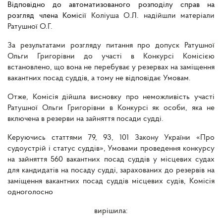
Відповідно до автоматизованого розподілу справ на
розгляд члена Комісії
Коліуша О.Л. надійшли матеріали
Ратушної О.Г.
За результатами розгляду питання про допуск Ратушної
Ольги Григорівни до участі в Конкурсі Комісією
встановлено, що вона не перебуває у резервах на заміщення
вакантних посад суддів, а тому не відповідає Умовам.
Отже, Комісія дійшла висновку про неможливість участі
Ратушної Ольги Григорівни в Конкурсі як особи, яка не
включена в резерви на зайняття посади судді.
Керуючись статтями 79, 93, 101 Закону України «Про
судоустрій і статус суддів», Умовами проведення конкурсу
на зайняття 560 вакантних посад суддів у місцевих судах
для кандидатів на посаду судді, зарахованих до резервів на
заміщення вакантних посад суддів місцевих судів, Комісія
одноголосно
вирішила: