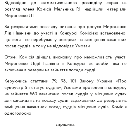
Відповідно до автоматизованого розподілу справ на
розгляд члена Комісії
Мельника Р.І. надійшли матеріали
Мироненко Л.І.
За результатами розгляду питання про допуск Мироненко
Лідії Іванівни до участі в Конкурсі Комісією встановлено,
що вона не перебуває у резервах на заміщення вакантних
посад суддів, а тому не відповідає Умовам.
Отже, Комісія дійшла висновку про неможливість участі
Мироненко Лідії Іванівни в Конкурсі як особи, яка не
включена в резерви на зайняття посади судді.
Керуючись статтями 79, 93, 101 Закону України «Про
судоустрій і статус суддів», Умовами проведення конкурсу
на зайняття 560 вакантних посад суддів у місцевих судах
для кандидатів на посаду судді, зарахованих до резервів на
заміщення вакантних посад суддів місцевих судів, Комісія
одноголосно
вирішила: