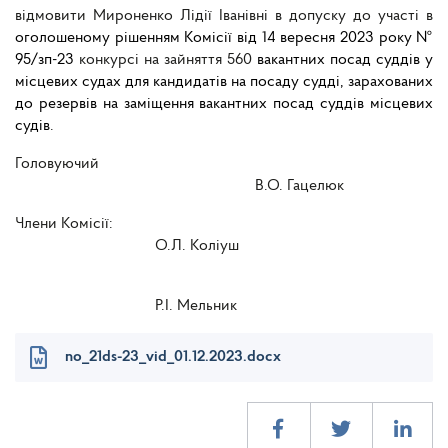
відмовити Мироненко Лідії Іванівні в допуску до участі в
оголошеному рішенням Комісії від 14 вересня 2023 року №
95/зп-23
конкурсі на зайняття 560
вакантних посад суддів у
місцевих судах для кандидатів на посаду судді, зарахованих
до резервів на заміщення вакантних посад суддів місцевих
судів
.
Головуючий
В.О. Гацелюк
Члени Комісії:
О.Л. Коліуш
Р.І. Мельник
no_21ds-23_vid_01.12.2023.docx