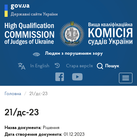
Перейти
gov.ua
до
основного
Державні сайти України
матеріалу
Людям з порушенням зору
In English
Стара версІя
Пошук
Toggle
navigatio
Головна
21/дс-23
21/дс-23
Назва документа:
Рішення
Дата створення документа:
01.12.2023