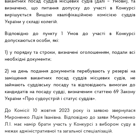
вакантних посад суддів місцевих судів (далі – Умови), та
визначено, що питання допуску до участі в Конкурсі
вирішується Вищою кваліфікаційною комісією суддів
України у складі колегій.
Відповідно до пункту 1 Умов до участі в Конкурсі
допускаються особи, які:
1) у порядку та строки, визначені оголошенням, подали всі
необхідні документи;
2) на день подання документів перебувають у резерві на
заміщення вакантних посад суддів місцевих судів, не
займають суддівську посаду та відповідають вимогам до
кандидатів на посаду судді, визначеним статтею 69 Закону
України «Про судоустрій і статус суддів».
До Комісії 10 жовтня 2023 року із заявою звернулася
Мироненко Лідія Іванівна. Відповідно до заяви Мироненко
Л.І. має намір брати участь у Конкурсі з вибором суду в
межах адміністративної та загальної спеціалізацій.