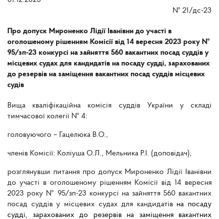
01.12.2023
№
21/дс-23
Про допуск Мироненко Лідії Іванівни до участі в
оголошеному рішенням Комісії від 14 вересня 2023 року №
95/зп-23 конкурсі на зайняття 560 вакантних посад суддів у
місцевих судах для кандидатів на посаду судді, зарахованих
до резервів на заміщення вакантних посад суддів місцевих
судів
Вища кваліфікаційна комісія суддів України у складі
тимчасової колегії № 4:
головуючого – Гацелюка В.О.,
членів Комісії: Коліуша О.Л., Мельника Р.І. (доповідач),
розглянувши питання про допуск Мироненко Лідії Іванівни
до участі в оголошеному рішенням Комісії від 14 вересня
2023 року № 95/зп-23 конкурсі на зайняття 560 вакантних
посад суддів у місцевих судах для кандидатів
на посаду
судді, зарахованих до резервів на заміщення вакантних