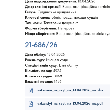
Дата надходження документа:
13.04.2026
Джерело інформації:
Вища кваліфікаційна комісія
Галузь:
Суддівське врядування
Ключові слова:
облік посад
посади суддів
Тип, носій:
Текстовий документ
Форма зберігання:
Паперова
Місце зберігання:
Вища кваліфікаційна комісія су
21-686/26
Дата обліку:
13.04.2026
Рівень суду:
Місцеві суди
Спеціалізація суду:
Дані обліку
Кількість посад:
4924
Кількість суддів:
3468
Вакантні посади:
1456
vakansiyi_na_sayt_na_13.04.2026_ms.xlsx
vakansiyi_na_sayt_na_13.04.2026_ms.pdf