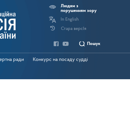
Людям з
порушенням зору
In English
Стара версІя
Пошук
пертна ради
Конкурс на посаду судді