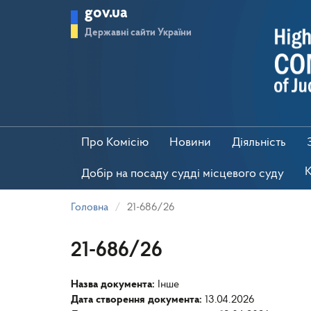
Перейти
gov.ua
до
основного
Державні сайти України
матеріалу
Про Комісію
Новини
Діяльність
К
Добір на посаду судді місцевого суду
Головна
21-686/26
21-686/26
Назва документа:
Інше
Дата створення документа:
13.04.2026