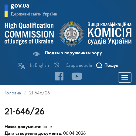
Перейти
gov.ua
до
основного
Державні сайти України
матеріалу
Людям з порушенням зору
In English
Стара версІя
Пошук
Toggle
navigatio
Головна
21-646/26
21-646/26
Назва документа:
Інше
Дата створення документа:
06.04.2026