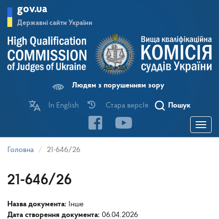
Перейти
gov.ua
до
основного
Державні сайти України
матеріалу
Людям з порушенням зору
In English
Стара версІя
Пошук
Toggle
navigatio
Головна
21-646/26
21-646/26
Назва документа:
Інше
Дата створення документа:
06.04.2026