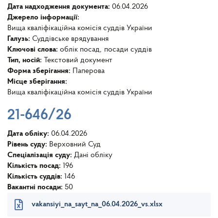
Дата надходження документа:
06.04.2026
Джерело інформації:
Вища кваліфікаційна комісія суддів України
Галузь:
Суддівське врядування
Ключові слова:
облік посад
посади суддів
Тип, носій:
Текстовий документ
Форма зберігання:
Паперова
Місце зберігання:
Вища кваліфікаційна комісія суддів України
21-646/26
Дата обліку:
06.04.2026
Рівень суду:
Верховний Суд
Спеціалізація суду:
Дані обліку
Кількість посад:
196
Кількість суддів:
146
Вакантні посади:
50
vakansiyi_na_sayt_na_06.04.2026_vs.xlsx