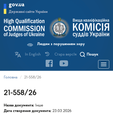
Перейти
gov.ua
до
основного
Державні сайти України
матеріалу
Людям з порушенням зору
In English
Стара версІя
Пошук
Toggle
navigatio
Головна
21-558/26
21-558/26
Назва документа:
Інше
Дата створення документа:
23.03.2026