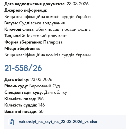
Дата надходження документа:
23.03.2026
Джерело інформації:
Вища кваліфікаційна комісія суддів України
Галузь:
Суддівське врядування
Ключові слова:
облік посад
посади суддів
Тип, носій:
Текстовий документ
Форма зберігання:
Паперова
Місце зберігання:
Вища кваліфікаційна комісія суддів України
21-558/26
Дата обліку:
23.03.2026
Рівень суду:
Верховний Суд
Спеціалізація суду:
Дані обліку
Кількість посад:
196
Кількість суддів:
146
Вакантні посади:
50
vakansiyi_na_sayt_na_23.03.2026_vs.xlsx