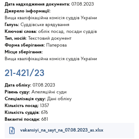
Дата надходження документа:
07.08.2023
Джерело інформації:
Вища кваліфікаційна комісія суддів України
Галузь:
Суддівське врядування
Ключові слова:
облік посад
посади суддів
Тип, носій:
Текстовий документ
Форма зберігання:
Паперова
Місце зберігання:
Вища кваліфікаційна комісія суддів України
21-421/23
Дата обліку:
07.08.2023
Рівень суду:
Апеляційні суди
Спеціалізація суду:
Дані обліку
Кількість посад:
1357
Кількість суддів:
676
Вакантні посади:
681
vakansiyi_na_sayt_na_07.08.2023_as.xlsx