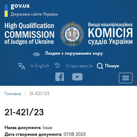
Перейти
gov.ua
до
основного
Державні сайти України
матеріалу
Людям з порушенням зору
In English
Стара версІя
Пошук
Toggle
navigatio
Головна
21-421/23
21-421/23
Назва документа:
Інше
Дата створення документа:
07.08.2023