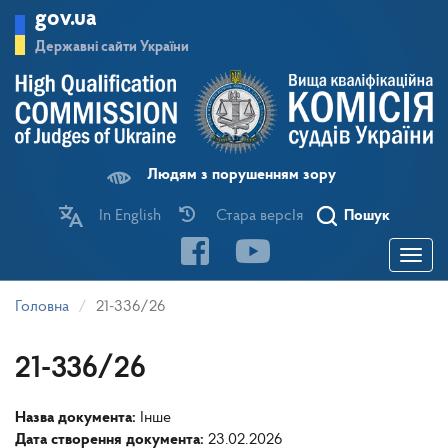
Перейти
gov.ua
до
основного
Державні сайти України
матеріалу
Людям з порушенням зору
In English
Стара версІя
Пошук
Toggle
navigatio
Головна
21-336/26
21-336/26
Назва документа:
Інше
Дата створення документа:
23.02.2026