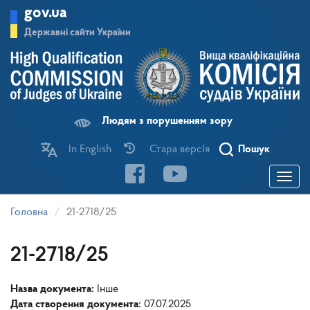
Перейти
gov.ua
до
основного
Державні сайти України
матеріалу
Людям з порушенням зору
In English
Стара версІя
Пошук
Toggle
navigatio
Головна
21-2718/25
21-2718/25
Назва документа:
Інше
Дата створення документа:
07.07.2025