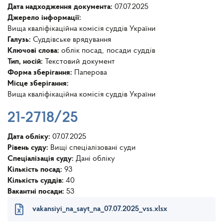
Дата надходження документа:
07.07.2025
Джерело інформації:
Вища кваліфікаційна комісія суддів України
Галузь:
Суддівське врядування
Ключові слова:
облік посад
посади суддів
Тип, носій:
Текстовий документ
Форма зберігання:
Паперова
Місце зберігання:
Вища кваліфікаційна комісія суддів України
21-2718/25
Дата обліку:
07.07.2025
Рівень суду:
Вищі спеціалізовані суди
Спеціалізація суду:
Дані обліку
Кількість посад:
93
Кількість суддів:
40
Вакантні посади:
53
vakansiyi_na_sayt_na_07.07.2025_vss.xlsx