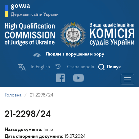
Перейти
gov.ua
до
основного
Державні сайти України
матеріалу
Людям з порушенням зору
In English
Стара версІя
Пошук
Toggle
navigatio
Головна
21-2298/24
21-2298/24
Назва документа:
Інше
Дата створення документа:
15.07.2024