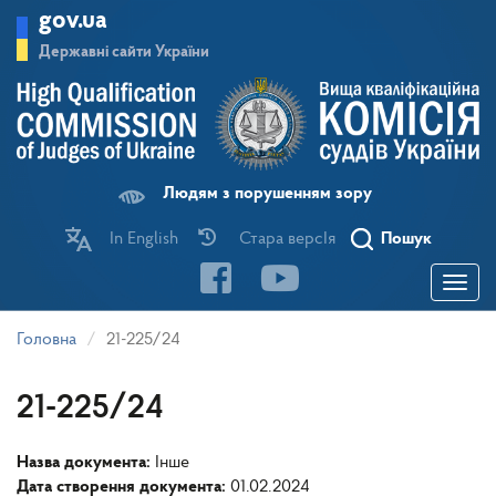
Перейти
gov.ua
до
основного
Державні сайти України
матеріалу
Людям з порушенням зору
In English
Стара версІя
Пошук
Toggle
navigatio
Головна
21-225/24
21-225/24
Назва документа:
Інше
Дата створення документа:
01.02.2024