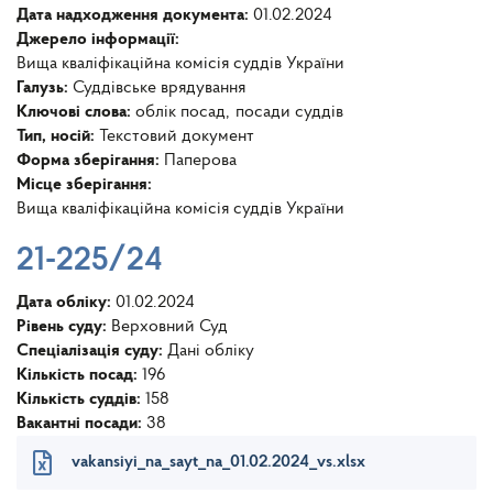
Дата надходження документа:
01.02.2024
Джерело інформації:
Вища кваліфікаційна комісія суддів України
Галузь:
Суддівське врядування
Ключові слова:
облік посад
посади суддів
Тип, носій:
Текстовий документ
Форма зберігання:
Паперова
Місце зберігання:
Вища кваліфікаційна комісія суддів України
21-225/24
Дата обліку:
01.02.2024
Рівень суду:
Верховний Суд
Спеціалізація суду:
Дані обліку
Кількість посад:
196
Кількість суддів:
158
Вакантні посади:
38
vakansiyi_na_sayt_na_01.02.2024_vs.xlsx