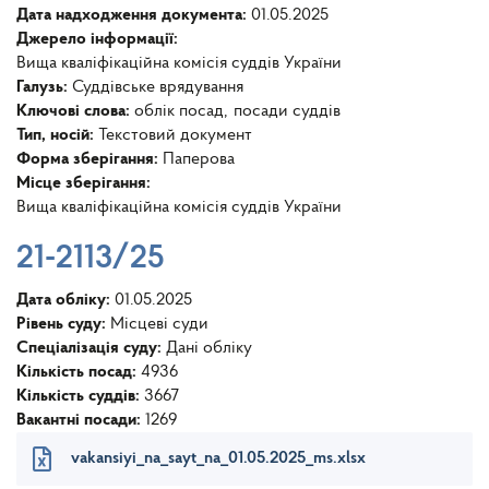
Дата надходження документа:
01.05.2025
Джерело інформації:
Вища кваліфікаційна комісія суддів України
Галузь:
Суддівське врядування
Ключові слова:
облік посад
посади суддів
Тип, носій:
Текстовий документ
Форма зберігання:
Паперова
Місце зберігання:
Вища кваліфікаційна комісія суддів України
21-2113/25
Дата обліку:
01.05.2025
Рівень суду:
Місцеві суди
Спеціалізація суду:
Дані обліку
Кількість посад:
4936
Кількість суддів:
3667
Вакантні посади:
1269
vakansiyi_na_sayt_na_01.05.2025_ms.xlsx