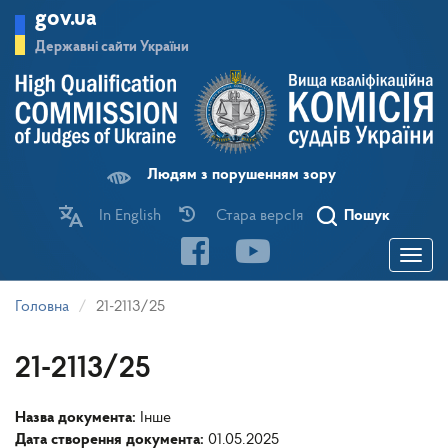
Перейти
gov.ua
до
основного
Державні сайти України
матеріалу
Людям з порушенням зору
In English
Стара версІя
Пошук
Toggle
navigatio
Головна
21-2113/25
21-2113/25
Назва документа:
Інше
Дата створення документа:
01.05.2025