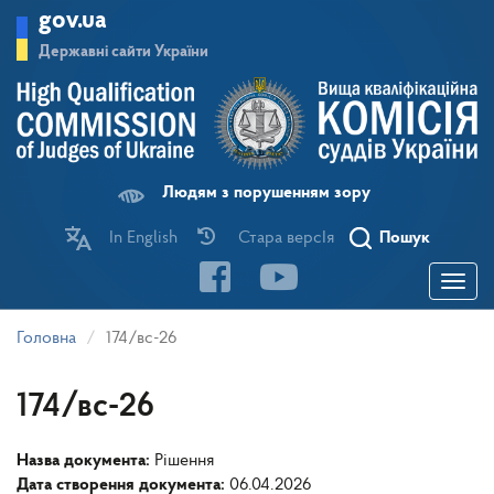
Перейти
gov.ua
до
основного
Державні сайти України
матеріалу
Людям з порушенням зору
In English
Стара версІя
Пошук
Toggle
navigatio
Головна
174/вс-26
174/вс-26
Назва документа:
Рішення
Дата створення документа:
06.04.2026