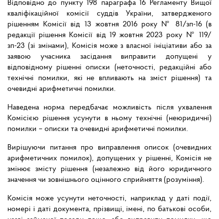
Відповідно до пункту 198 параграфа 16 Регламенту Вищої
кваліфікаційної комісії суддів України, затвердженого
рішенням Комісії від 13 жовтня 2016 року № 81/зп-16 (в
редакції рішення Комісії від 19 жовтня 2023 року № 119/
зп-23 (зі змінами), Комісія може з власної ініціативи або за
заявою учасника засідання виправити допущені у
відповідному рішенні описки (неточності, редакційні або
технічні помилки, які не впливають на зміст рішення) та
очевидні арифметичні помилки.
Наведена норма передбачає можливість після ухвалення
Комісією рішення усунути в ньому технічні (неюридичні)
помилки – описки та очевидні арифметичні помилки.
Вирішуючи питання про виправлення описок (очевидних
арифметичних помилок), допущених у рішенні, Комісія не
змінює змісту рішення (незалежно від його юридичного
значення чи зовнішнього оцінного сприйняття (розуміння).
Комісія може усунути неточності, наприклад у даті події,
номері і даті документа, прізвищі, імені, по батькові особи,