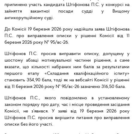
припинено участь кандидата Штіфонова П.С. у конкурсі на
зайняття вакантної посади судді у Вищому
антикорупційному суді.
До Комісії 19 березня 2026 року надійшла заява Штіфонова
П.С. про виправлення описки у рішенні Комісії від 11
березня 2026 року № 95/вс-26.
Штіфонов П.С. просив виправити описку, допущену у
шостому абзаці мотивувальної частини рішення, а саме
вказати, що кількості набраних ним балів за результатами
першого етапу «Складання кваліфікаційного іспиту»
становить 354,90 бала, тоді як на вебсайті Комісії у рішенні
від 11 березня 2026 року № 95/вс-26 зазначено 316,50 бала.
Штіфонов П.С., якого повідомлено в установленому
законом порядку про дату, час і місце проведення засідання
Комісії, не з’явився. У заяві від 19 березня 2026 року
Штіфонов П.С. просив вирішити питання про виправлення
описки без його участі.