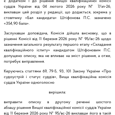
є додатком 1 до рішення Вищої кваліфікаційної комісії
суддів України від 04 лютого 2026 року № 7/зп-26,
виклавши цей розділ у редакції, що додається, зокрема у
стовпчику «Бал кандидата» Штіфонова П.С. зазначено
«354,90 бала».
Заслухавши доповідача, Комісія дійшла висновку, що в
рішенні Комісії від 11 березня 2026 року № 95/вс-26 щодо
зазначення загального результату першого етапу «Складання
кваліфікаційного іспиту» кандидатом Штіфоновим П.С.
допущено описку, яка не впливає на зміст рішення, а отже,
потребує виправлення.
Керуючись статтями 69, 79-5, 93, 101 Закону України «Про
судоустрій і статус суддів», Вища кваліфікаційна комісія
суддів України одноголосно
вирішила:
виправити описку в другому реченні шостого
абзацу рішення Вищої кваліфікаційної комісії суддів України
від 11 березня 2026 року № 95/вс-26 виклавши його в такій