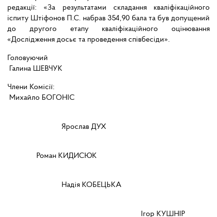
редакції: «За результатами складання кваліфікаційного
іспиту Штіфонов П.С. набрав 354,90 бала та був допущений
до другого етапу кваліфікаційного оцінювання
«Дослідження досьє та проведення співбесіди».
Головуючий
Галина ШЕВЧУК
Члени Комісії:
Михайло БОГОНІС
Ярослав ДУХ
Роман КИДИСЮК
Надія КОБЕЦЬКА
Ігор КУШНІР