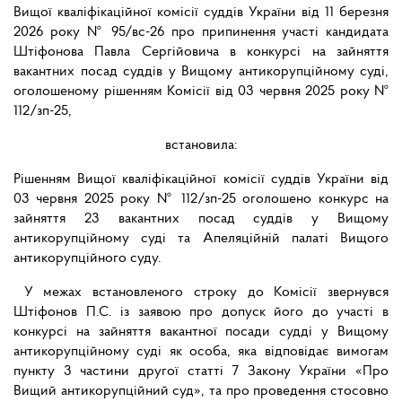
Вищої кваліфікаційної комісії суддів України від 11 березня
2026 року № 95/вс-26 про припинення участі кандидата
Штіфонова Павла Сергійовича в конкурсі на зайняття
вакантних посад суддів у Вищому антикорупційному суді,
оголошеному рішенням Комісії від 03 червня 2025 року №
112/зп-25,
встановила:
Рішенням Вищої кваліфікаційної комісії суддів України від
03 червня 2025 року № 112/зп-25 оголошено конкурс на
зайняття 23 вакантних посад суддів у Вищому
антикорупційному суді та Апеляційній палаті Вищого
антикорупційного суду.
У межах встановленого строку до Комісії звернувся
Штіфонов П.С. із заявою про допуск його до участі в
конкурсі на зайняття вакантної посади судді у Вищому
антикорупційному суді як особа, яка відповідає вимогам
пункту 3 частини другої статті 7 Закону України «Про
Вищий антикорупційний суд», та про проведення стосовно