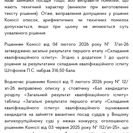
назві займаної посади тощо, або виправити помилки, що
мають технічний характер (виникли при виготовленні
тексту рішення). Отже, виправлення допущених у рішенні
Комісії описок, арифметичних чи технічних помилок
допускається, якщо при цьому не змінюється суть
ухваленого рішення.
Рішенням Комісії від 04 лютого 2026 року № 7/зп-26
затверджено загальні результати першого етапу «Складання
кваліфікаційного іспиту». Згідно з додатком 1 до цього
рішення за результатами складання кваліфікаційного іспиту
Штіфонов П.С. набрав 316,50 бала.
Водночас рішенням Комісії від 11 лютого 2026 року № 12/
зп-26 виправлено описку у стовпчику «Бал кандидата»
розділу «Загальний результат кваліфікаційного іспиту»
таблиці «Загальні результати першого етапу «Складання
кваліфікаційного іспиту» кваліфікаційного оцінювання
кандидатів на зайняття вакантних посад суддів у Вищому
антикорупційному суді у межах конкурсу, оголошеного
рішенням Комісії від 03 червня 2025 року № 112/зп-25», що