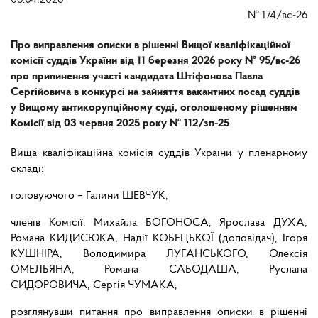
06.04.2026
№
174/вс-26
Про виправлення описки в рішенні Вищої кваліфікаційної
комісії суддів України від 11 березня 2026 року № 95/вс-26
про припинення участі кандидата Штіфонова Павла
Сергійовича в конкурсі на зайняття вакантних посад суддів
у Вищому антикорупційному суді, оголошеному рішенням
Комісії від 03 червня 2025 року № 112/зп-25
Вища кваліфікаційна комісія суддів України у пленарному
складі:
головуючого – Галини ШЕВЧУК,
членів Комісії: Михайла БОГОНОСА, Ярослава ДУХА,
Романа КИДИСЮКА, Надії КОБЕЦЬКОЇ (доповідач), Ігоря
КУШНІРА, Володимира ЛУГАНСЬКОГО,
Олексія
ОМЕЛЬЯНА, Романа САБОДАША, Руслана
СИДОРОВИЧА, Сергія ЧУМАКА,
розглянувши питання про виправлення описки в рішенні