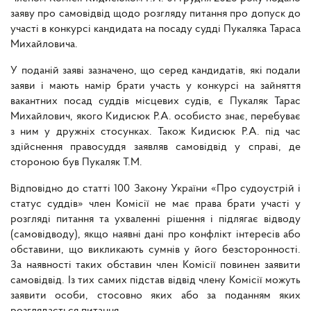
заяву про самовідвід щодо розгляду питання про допуск до
участі в конкурсі кандидата на посаду судді Пукаляка Тараса
Михайловича.
У поданій заяві зазначено, що серед кандидатів, які подали
заяви і мають намір брати участь у конкурсі на зайняття
вакантних посад суддів місцевих судів, є Пукаляк Тарас
Михайлович, якого Кидисюк Р.А. особисто знає, перебуває
з ним у дружніх стосунках. Також Кидисюк Р.А. під час
здійснення правосуддя заявляв самовідвід у справі, де
стороною був Пукаляк Т.М.
Відповідно до статті 100 Закону України «Про судоустрій і
статус суддів» член Комісії не має права брати участі у
розгляді питання та ухваленні рішення і підлягає відводу
(самовідводу), якщо наявні дані про конфлікт інтересів або
обставини, що викликають сумнів у його безсторонності.
За наявності таких обставин член Комісії повинен заявити
самовідвід. Із тих самих підстав відвід члену Комісії можуть
заявити особи, стосовно яких або за поданням яких