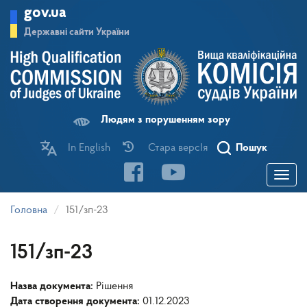
Перейти
gov.ua
до
основного
Державні сайти України
матеріалу
Людям з порушенням зору
In English
Стара версІя
Пошук
Toggle
navigatio
Головна
151/зп-23
151/зп-23
Назва документа:
Рішення
Дата створення документа:
01.12.2023