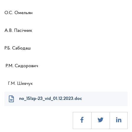
О.С. Омельян
А.В. Пасічник
Р.Б. Сабодаш
Р.М.
Сидорович
Г.М. Шевчук
no_151zp-23_vid_01.12.2023.doc