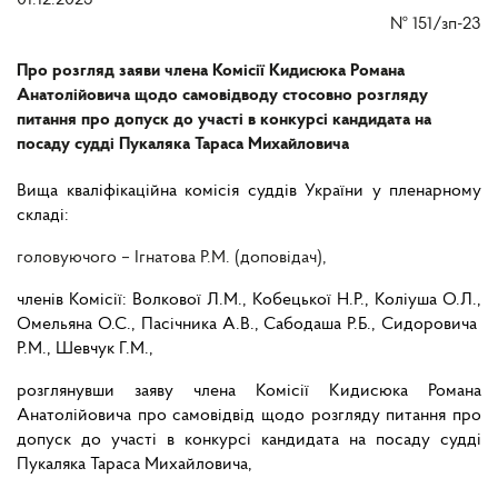
01.12.2023
№
151/зп-23
Про розгляд заяви члена Комісії Кидисюка Романа
Анатолійовича щодо самовідводу стосовно розгляду
питання про допуск до участі в конкурсі кандидата на
посаду судді Пукаляка Тараса Михайловича
Вища кваліфікаційна комісія суддів України у пленарному
складі:
головуючого – Ігнатова Р.М. (доповідач),
членів Комісії:
Волкової Л.М., Кобецької Н.Р., Коліуша О.Л.,
Омельяна О.С., Пасічника А.В., Сабодаша Р.Б., Сидоровича
Р.М., Шевчук Г.М.,
розглянувши заяву члена Комісії Кидисюка Романа
Анатолійовича про самовідвід щодо розгляду питання про
допуск до участі в конкурсі кандидата на посаду судді
Пукаляка Тараса Михайловича
,