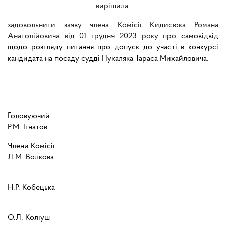
вирішила:
задовольнити заяву члена Комісії Кидисюка Романа
Анатолійовича від 01 грудня 2023 року про
самовідвід
щодо розгляду питання про допуск до участі в конкурсі
кандидата на посаду судді Пукаляка Тараса Михайловича
.
Головуючий
Р.М. Ігнатов
Члени Комісії:
Л.М. Волкова
Н.Р. Кобецька
О.Л. Коліуш