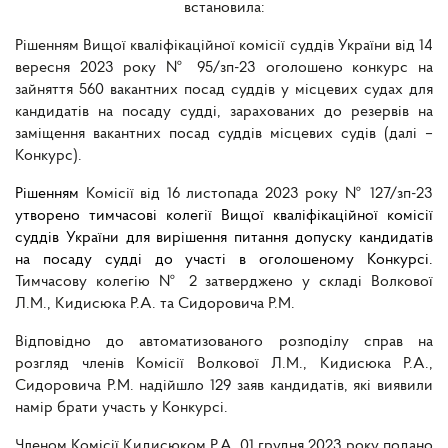
встановила:
Рішенням Вищої кваліфікаційної комісії суддів України від 14
вересня 2023 року № 95/зп-23 оголошено конкурс на
зайняття 560 вакантних посад суддів у місцевих судах для
кандидатів на посаду судді, зарахованих до резервів на
заміщення вакантних посад суддів місцевих судів (далі –
Конкурс).
Рішенням
Комісії від 16 листопада 2023 року № 127/зп-23
утворено тимчасові колегії Вищої кваліфікаційної комісії
суддів України для вирішення питання допуску кандидатів
на посаду судді до участі в оголошеному Конкурсі.
Тимчасову колегію № 2 затверджено у складі Волкової
Л.М., Кидисюка Р.А. та Сидоровича Р.М.
Відповідно до автоматизованого розподілу справ на
розгляд членів Комісії Волкової Л.М., Кидисюка Р.А.,
Сидоровича Р.М. надійшло 129 заяв кандидатів, які виявили
намір брати участь у Конкурсі.
Членом Комісії Кидисюком Р.А. 01 грудня 2023 року подано