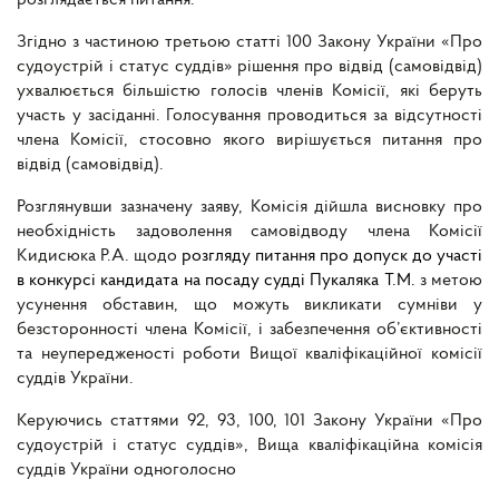
розглядається питання.
Згідно з частиною третьою статті 100 Закону України «Про
судоустрій і статус суддів» рішення про відвід (самовідвід)
ухвалюється більшістю голосів членів Комісії, які беруть
участь у засіданні. Голосування проводиться за відсутності
члена Комісії, стосовно якого вирішується питання про
відвід (самовідвід).
Розглянувши зазначену заяву, Комісія дійшла висновку про
необхідність задоволення самовідводу члена Комісії
Кидисюка Р.А. щодо
розгляду питання про допуск до участі
в конкурсі кандидата на посаду судді Пукаляка Т.М.
з метою
усунення обставин, що можуть викликати сумніви у
безсторонності члена Комісії, і забезпечення об’єктивності
та неупередженості роботи Вищої кваліфікаційної комісії
суддів України.
Керуючись статтями 92, 93, 100, 101 Закону України «Про
судоустрій і статус суддів», Вища кваліфікаційна комісія
суддів України одноголосно