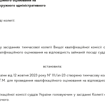
ційного оцінювання на
 окружного адміністративного
і колегії:
асіданнях тимчасової колегії Вищої кваліфікаційної комісії с
ліфікаційного оцінювання на відповідність займаній посаді су
встановила:
раїни від 12 жовтня 2023 року № 111/зп-23 створено тимчасову кол
 Г.М. для проведення кваліфікаційного оцінювання на відповідн
каційної комісії суддів України головуючим у засіданні Колегії 
ючого.