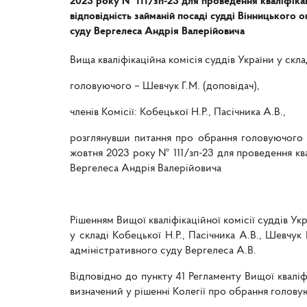
2023 року № 111/зп-23 для проведення кваліфіка
відповідність займаній посаді судді Вінницького
суду Вергелеса Андрія Валерійовича
Вища кваліфікаційна комісія суддів України у склад
головуючого – Шевчук Г.М. (доповідач),
членів Комісії: Кобецької Н.Р., Пасічника А.В.,
розглянувши питання про обрання головуючого у з
жовтня 2023 року № 111/зп-23 для проведення ква
Вергелеса Андрія Валерійовича
Рішенням Вищої кваліфікаційної комісії суддів Ук
у складі Кобецької Н.Р., Пасічника А.В., Шевчук
адміністративного суду Вергелеса А.В.
Відповідно до пункту 41 Регламенту Вищої кваліфі
визначений у рішенні Колегії про обрання голову