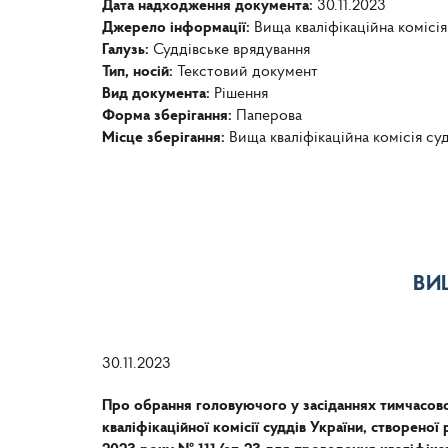
Дата надходження документа:
30.11.2023
Джерело інформації:
Вища кваліфікаційна комісія
Галузь:
Суддівське врядування
Тип, носій:
Текстовий документ
Вид документа:
Рішення
Форма зберігання:
Паперова
Місце зберігання:
Вища кваліфікаційна комісія су
ВИ
30.11.2023
Про обрання головуючого у засіданнях тимчасово
кваліфікаційної комісії суддів України, створеної