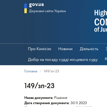
Перейти
gov.ua
до
основного
Державні сайти України
матеріалу
Про Комісію
Новини
Діяльність
К
Добір на посаду судді місцевого суду
Головна
149/зп-23
149/зп-23
Назва документа:
Рішення
Дата створення документа:
30.11.2023