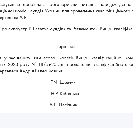
 заслухавши доповідача, обговоривши питання порядку денно
ційної комісії суддів України для проведення кваліфікаційного 
ергелеса А.В.
ро судоустрій і статус суддів» та Регламентом Вищої кваліфікац
вирішила:
 засіданнях тимчасової колегії Вищої кваліфікаційної ком
овтня 2023 року № 111/зп-23 для проведення кваліфікаційного о
ергелеса Андрія Валерійовича.
.М. Шевчук
Н.Р. Кобецька
січник