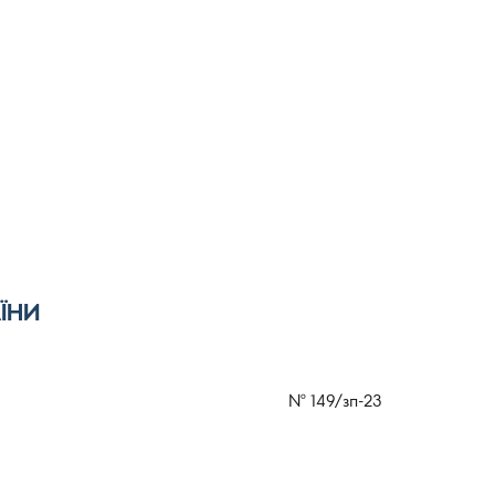
ЇНИ
№
149/зп-23