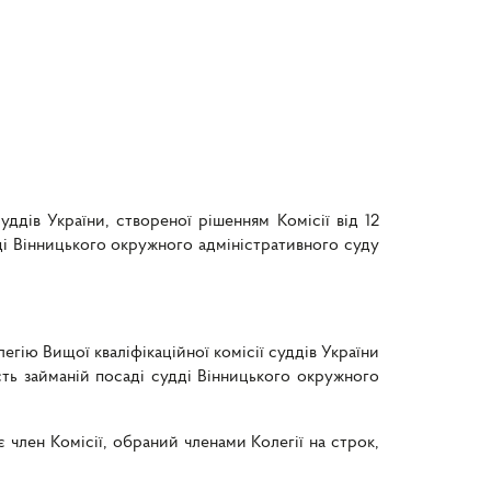
уддів України, створеної рішенням Комісії від 12
дді Вінницького окружного адміністративного суду
егію Вищої кваліфікаційної комісії суддів України
ість займаній посаді судді Вінницького окружного
є член Комісії, обраний членами Колегії на строк,