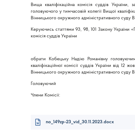
Вища кваліфікаційна комісія суддів України,
головуючого у тимчасовій колегії Вищої кваліфіка
Вінницького окружного адміністративного суду В
Керуючись статтями 93, 98, 101 Закону України «П
комісія суддів України
обрати Кобецьку Надію Романівну головуючим у
кваліфікаційної комісії суддів України від 12 ж
Вінницького окружного адміністративного суду В
Головуючий Г
Члени Комісії: 
А.В. Па
no_149zp-23_vid_30.11.2023.docx