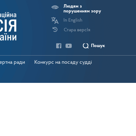
Людям з
порушенням зору
In English
Стара версІя
Пошук
пертна ради
Конкурс на посаду судді