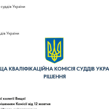
 суддів України
ддів України
ЩА КВАЛІФІКАЦІЙНА КОМІСІЯ СУДДІВ УКРА
РІШЕННЯ
ї колегії Вищої
 рішенням Комісії від 12 жовтня