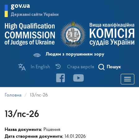
Перейти
gov.ua
до
основного
Державні сайти України
матеріалу
Людям з порушенням зору
In English
Стара версІя
Пошук
Toggle
navigatio
Головна
13/пс-26
13/пс-26
Назва документа:
Рішення
Дата створення документа:
14.01.2026