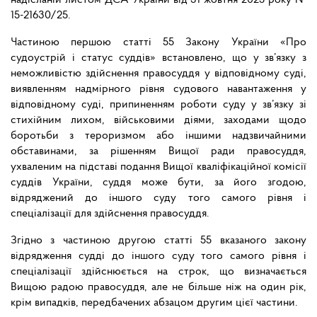
надісланій листом ДСА України від 31 жовтня 2025 року №
15-21630/25.
Частиною першою статті 55 Закону України «Про
судоустрій і статус суддів» встановлено, що у зв’язку з
неможливістю здійснення правосуддя у відповідному суді,
виявленням надмірного рівня судового навантаження у
відповідному суді, припиненням роботи суду у зв’язку зі
стихійним лихом, військовими діями, заходами щодо
боротьби з тероризмом або іншими надзвичайними
обставинами, за рішенням Вищої ради правосуддя,
ухваленим на підставі подання Вищої кваліфікаційної комісії
суддів України, суддя може бути, за його згодою,
відряджений до іншого суду того самого рівня і
спеціалізації для здійснення правосуддя.
Згідно з частиною другою статті 55 вказаного закону
відрядження судді до іншого суду того самого рівня і
спеціалізації здійснюється на строк, що визначається
Вищою радою правосуддя, але не більше ніж на один рік,
крім випадків, передбачених абзацом другим цієї частини.