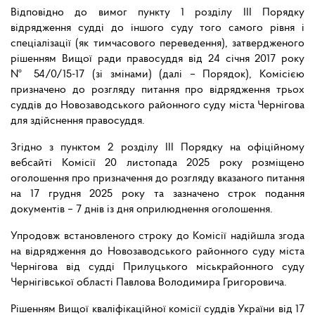
Відповідно до вимог пункту 1 розділу III Порядку
відрядження судді до іншого суду того самого рівня і
спеціалізації (як тимчасового переведення), затвердженого
рішенням Вищої ради правосуддя від 24 січня 2017 року
№ 54/0/15-17 (зі змінами) (далі – Порядок), Комісією
призначено до розгляду питання про відрядження трьох
суддів до Новозаводського районного суду міста Чернігова
для здійснення правосуддя.
Згідно з пунктом 2 розділу III Порядку на офіційному
вебсайті Комісії 20 листопада 2025 року розміщено
оголошення про призначення до розгляду вказаного питання
на 17 грудня 2025 року та зазначено строк подання
документів – 7 днів із дня оприлюднення оголошення.
Упродовж встановленого строку до Комісії надійшла згода
на відрядження до Новозаводського районного суду міста
Чернігова від судді Прилуцького міськрайонного суду
Чернігівської області Павлова Володимира Григоровича.
Рішенням Вищої кваліфікаційної комісії суддів України від 17