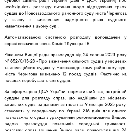
судової адміністрації України (далі – ДСА України) про
необхідність розгляду питання щодо відрядження трьох
суддів до Новозаводського районного суду міста Чернігова
у зв’язку з виявленням надмірного рівня судового
навантаження в цьому суді.
Автоматизованою системою розподілу доповідачем у
справі визначено члена Комісії Кушніра І.В.
Рішенням Вищої ради правосуддя від 24 серпня 2023 року
№ 852/0/15-23 «Про визначення кількості суддів у місцевих
та апеляційних судах» у Новозаводському районному суді
міста Чернігова визначено 12 посад суддів. Фактично на
посадах перебувають сім суддів.
За інформацією ДСА України, нормативний час, потрібний
суддям для розгляду справ, що надійшли до місцевих
загальних судів, за даними звітності за 9 місяців 2025 року,
становить у середньому по Україні 316 днів для одного
повноважного судді з урахуванням рекомендованих Вищою
радою правосуддя показників середньої тривалості
розгляду справ (рішення Вищої ради правосуддя від 24