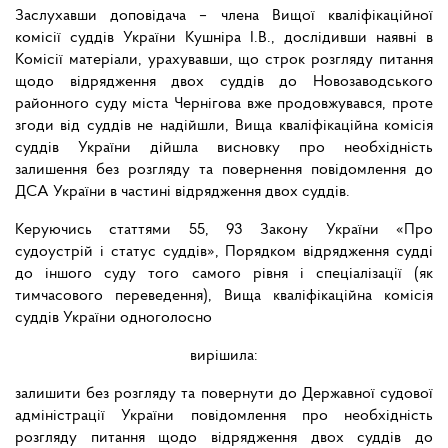
Заслухавши доповідача – члена Вищої кваліфікаційної
комісії суддів України Кушніра І.В., дослідивши наявні в
Комісії матеріали, урахувавши, що строк розгляду питання
щодо відрядження двох суддів до Новозаводського
районного суду міста Чернігова вже продовжувався, проте
згоди від суддів не надійшли, Вища кваліфікаційна комісія
суддів України дійшла висновку про необхідність
залишення без розгляду та повернення повідомлення до
ДСА України в частині відрядження двох суддів.
Керуючись статтями 55, 93 Закону України «Про
судоустрій і статус суддів», Порядком відрядження судді
до іншого суду того самого рівня і спеціалізації (як
тимчасового переведення), Вища кваліфікаційна комісія
суддів України одноголосно
вирішила:
залишити без розгляду та повернути до Державної судової
адміністрації України повідомлення про необхідність
розгляду питання щодо відрядження двох суддів до