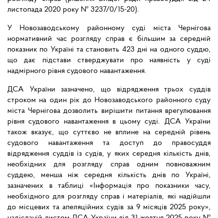
листопада 2020 року № 3237/0/15-20).
У Новозаводському районному суді міста Чернігова
нормативний час розгляду справ є більшим за середній
показник по Україні та становить 423 дні на одного суддю,
що дає підстави стверджувати про наявність у суді
надмірного рівня судового навантаження.
ДСА України зазначено, що відрядження трьох суддів
строком на один рік до Новозаводського районного суду
міста Чернігова дозволить вирішити питання врегулювання
рівня судового навантаження в цьому суді. ДСА України
також вказує, що суттєво не вплине на середній рівень
судового навантаження та доступ до правосуддя
відрядження суддів із судів, у яких середня кількість днів,
необхідних для розгляду справ одним повноважним
суддею, менша ніж середня кількість днів по Україні,
зазначених в таблиці «Інформація про показники часу,
необхідного для розгляду справ і матеріалів, які надійшли
до місцевих та апеляційних судів за 9 місяців 2025 року»,