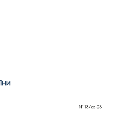
ЇНИ
№
13/ко-23