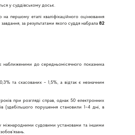
ться у суддівському досьє.
но на першому етапі кваліфікаційного оцінювання
о завдання, за результатами якого суддя набрала
82
 є наближеними до середньомісячного показника
0,3% та скасованих – 1,5%, а відтак є незначним
оків при розгляді справ, однак 50 електронних
в (здебільшого порушення становили 1–4 дні, в
ляду міжнародними судовими установами та іншими
зобов’язань.