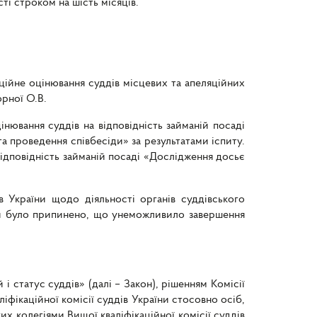
і строком на шість місяців.
аційне оцінювання суддів місцевих та апеляційних
орної О.В.
інювання суддів на відповідність займаній посаді
а проведення співбесіди» за результатами іспиту.
відповідність займаній посаді «Дослідження досьє
 України щодо діяльності органів суддівського
аїни було припинено, що унеможливило завершення
статус суддів» (далі – Закон), рішенням Комісії
фікаційної комісії суддів України стосовно осіб,
их колегіями Вищої кваліфікаційної комісії суддів