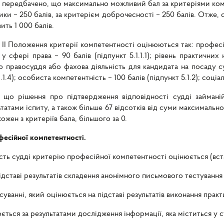
я передбачено, що максимально можливий бал за критеріями комп
тики – 250 балів, за критерієм доброчесності – 250 балів. Отже,
ить 1 000 балів.
лу ІІ Положення критерії компетентності оцінюються так: профе
ь у сфері права – 90 балів (підпункт 5.1.1.1); рівень практичних
ею правосуддя або фахова діяльність для кандидата на посаду суд
1.4); особиста компетентність – 100 балів (підпункт 5.1.2); соціал
 що рішення про підтвердження відповідності судді займані
татами іспиту, а також більше 67 відсотків від суми максимальн
ожен з критеріїв бала, більшого за 0.
фесійної компетентності.
ність судді критерію професійної компетентності оцінюється (вс
підставі результатів складення анонімного письмового тестування 
суванні, який оцінюється на підставі результатів виконання практ
ється за результатами дослідження інформації, яка міститься у 