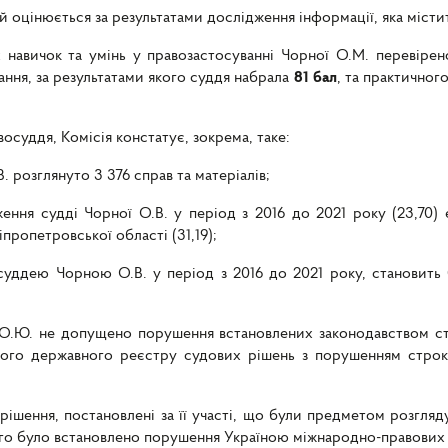
й оцінюється за результатами дослідження інформації, яка місти
х навичок та умінь у правозастосуванні Чорної О.М. перевіре
ння, за результатами якого суддя набрала
81 бал
, та практичног
суддя, Комісія констатує, зокрема, таке:
 розглянуто 3 376 справ та матеріалів;
ження судді Чорної О.В. у період з 2016 до 2021
року (23,70)
ропетровської області (31,19);
суддею Чорною О.В. у період з 2016 до 2021 року, становить 
 О.Ю. не допущено порушення встановлених законодавством стр
ого державного реєстру судових рішень з порушенням строкі
 рішення, постановлені за її участі, що були предметом розг
ого було встановлено порушення Україною міжнародно-правових 