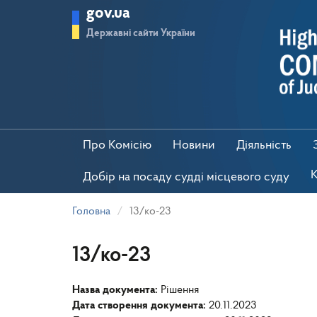
Перейти
gov.ua
до
основного
Державні сайти України
матеріалу
Про Комісію
Новини
Діяльність
К
Добір на посаду судді місцевого суду
Головна
13/ко-23
13/ко-23
Назва документа:
Рішення
Дата створення документа:
20.11.2023