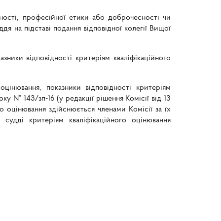
тності, професійної етики або доброчесності чи
дя на підставі подання відповідної колегії Вищої
зники відповідності критеріям кваліфікаційного
оцінювання, показники відповідності критеріям
ку № 143/зп-16 (у редакції рішення Комісії від 13
о оцінювання здійснюється членами Комісії за їх
і судді критеріям кваліфікаційного оцінювання