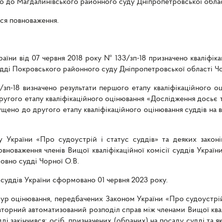
о до Магдалинівського районного суду Дніпропетровської област
ися повноваження.
країни від 07 червня 2018 року № 133/зп-18 призначено кваліфік
 судді Покровського районного суду Дніпропетровської області Ч
зп-18 визначено результати першого етапу кваліфікаційного оц
ругого етапу кваліфікаційного оцінювання «Дослідження досьє т
щено до другого етапу кваліфікаційного оцінювання суддів на 
 України «Про судоустрій і статус суддів» та деяких законів
овноваження членів Вищої кваліфікаційної комісії суддів Укр
совно судді Чорної О.В.
 суддів України сформовано 01 червня 2023 року.
 оцінювання, передбачених Законом України «Про судоустрій і 
торний автоматизований розподіл справ між членами Вищої квалі
ді закінчився; осіб, призначених (обраних) на посаду судді та як