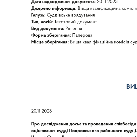
Дата надходження документа:
20.11.2023
Джерело інформації:
Вища кваліфікаційна комісія
Галузь:
Суддівське врядування
Тип, носій:
Текстовий документ
Вид документа:
Рішення
Форма зберігання:
Паперова
Місце зберігання:
Вища кваліфікаційна комісія су
ВИ
20.11.2023
Про дослідження досьє та проведення співбесіди
оцінювання судді Покровського районного суду Д