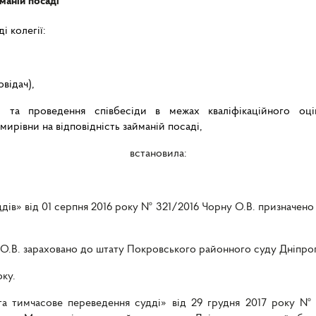
маній посаді
і колегії:
овідач),
 та проведення співбесіди в межах кваліфікаційного оц
рівни на відповідність займаній посаді,
встановила:
ів» від 01 серпня 2016 року № 321/2016 Чорну О.В. призначено
 О.В. зараховано до штату Покровського районного суду Дніпроп
оку.
та тимчасове переведення судді» від 29 грудня 2017 року 