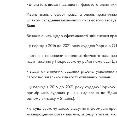
- діяльність щодо підвищення фахового рівня, яки
Рівень знань у сфері права та рівень практични
шляхом складення анонімного письмового тестува
бали
.
Визначаючись щодо ефективності здійснення право
- у період з 2016 до 2021
року суддею Чорною О.В.
- загальні показники середньомісячного наванта
навантаження у
Покровському районному суді Дніп
- відсоток змінених судових рішень, ухвалених 
стосовно загальної кількості ухвалених рішень;
- у період з 2016 до 2021 року суддею Чорною
примірників судових рішень надіслано до Єдин
одному випадку – 21 день);
- у суддівському досьє відсутня інформація про
міжнародними організаціями, за результатами як