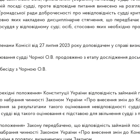
ій посаді судді, проте відповідне питання винесено на розгляд
ромадської ради доброчесності про невідповідність судді крит
совно яких накладено дисциплінарне стягнення, що передбачає
осуддя у відповідному суді; осіб, стосовно яких необхідно пр
нами Комісії від 27 липня 2023 року доповідачем у справі визна
нювання судді Чорної О.В. продовжено з етапу дослідження дось
бесіду з Чорною О.В.
ерехідні положення» Конституції України відповідність займаній 
о набрання чинності Законом України «Про внесення змін до К
ення за результатами такого оцінювання невідповідності судді
удді від такого оцінювання є підставою для звільнення судді з 
 положення» Закону передбачено, що відповідність займаній пос
набрання чинності Законом України «Про внесення змін до Конс
країни в порядку, визначеному цим Законом.