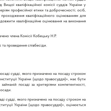
 Вищої кваліфікаційної комісії суддів України у
еріям професійної етики та доброчесності; осіб,
 проходження кваліфікаційного оцінюванням для
одовжити кваліфікаційне оцінювання на виконання
чено члена Комісії Кобецьку Н.Р.
є та проведення співбесіди.
посаді судді, якого призначено на посаду строком
онституції України (щодо правосуддя)», має бути
 займаній посаді за критеріями компетентності,
посади.
аді судді, якого призначено на посаду строком на
титуції України (щодо правосуддя)», оцінюється