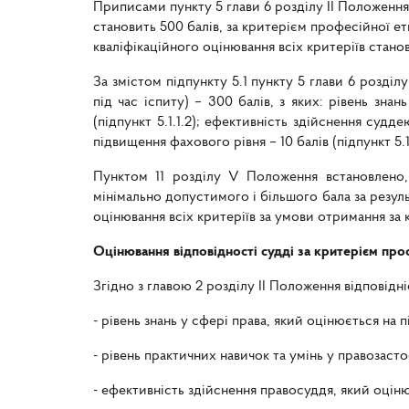
Приписами пункту 5 глави 6 розділу II Положенн
становить 500 балів, за критерієм професійної е
кваліфікаційного оцінювання всіх критеріїв станов
За змістом підпункту 5.1 пункту 5 глави 6 розді
під час іспиту) – 300 балів, з яких: рівень знан
(підпункт 5.1.1.2); ефективність здійснення судд
підвищення фахового рівня – 10 балів (підпункт 5.1.
Пунктом 11 розділу V Положення встановлено,
мінімально допустимого і більшого бала за резуль
оцінювання всіх критеріїв за умови отримання за к
Оцінювання відповідності судді за критерієм про
Згідно з главою 2 розділу II Положення відповід
- рівень знань у сфері права, який оцінюється на 
- рівень практичних навичок та умінь у правозасто
- ефективність здійснення правосуддя, який оціню