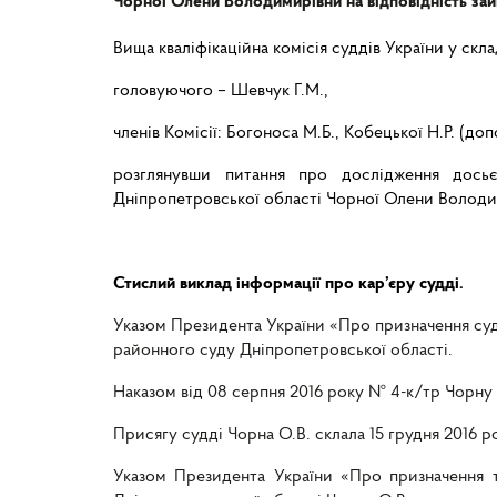
Чорної Олени Володимирівни на відповідність зай
Вища кваліфікаційна комісія суддів України у склад
головуючого – Шевчук Г.М.,
членів Комісії: Богоноса М.Б., Кобецької Н.Р. (доп
розглянувши питання про дослідження досьє
Дніпропетровської області Чорної Олени Володими
Стислий виклад інформації про кар’єру судді.
Указом Президента України «Про призначення судд
районного суду Дніпропетровської області.
Наказом від 08 серпня 2016 року № 4-к/тр Чорну
Присягу судді Чорна О.В. склала 15 грудня 2016 р
Указом Президента України «Про призначення 