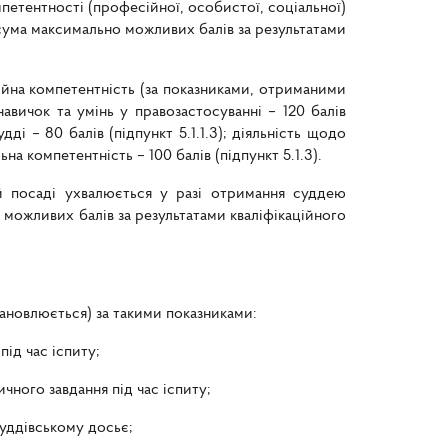
етентності (професійної, особистої, соціальної)
 сума максимально можливих балів за результатами
сійна компетентність (за показниками, отриманими
 навичок та умінь у правозастосуванні – 120 балів
ді – 80 балів (підпункт 5.1.1.3); діяльність щодо
ьна компетентність – 100 балів (підпункт 5.1.3).
й посаді ухвалюється у разі отримання суддею
о можливих балів за результатами кваліфікаційного
тановлюється) за такими показниками:
під час іспиту;
ичного завдання під час іспиту;
суддівському досьє;