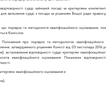
евідповідності судді займаній посаді за критеріями компетен
 для звільнення судді з посади за рішенням Вищої ради правосуд
 що порядок та методологія кваліфікаційного оцінювання, пока
ться Комісією.
I Положення про порядок та методологію кваліфікаційного 
лення, затвердженого рішенням Комісії від 03 листопада 2016 ро
), встановлення відповідності судді критеріям кваліфікаційног
татів кваліфікаційного оцінювання. Показники відповідност
пності.
ритеріями кваліфікаційного оцінювання є:
на);