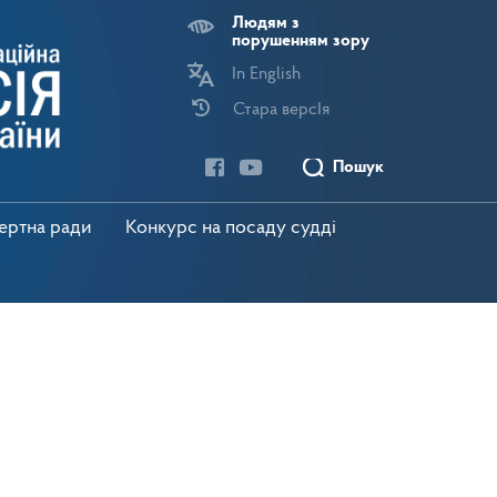
Людям з
порушенням зору
In English
Стара версІя
Пошук
пертна ради
Конкурс на посаду судді