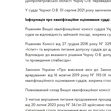
Дніпропетровської області Чорну О.В. переведен
У судді Чорної О.В. 01 серпня 2021 року закінчил
Інформація про кваліфікаційне оцінювання судді.
Рішенням Вищої кваліфікаційної комісії суддів У
судів на відповідність займаній посаді, зокрема
Рішенням Комісії від 27 грудня 2018 року № 329/
«Іспит» та вирішено питання допуску суддів до д
Відповідно до вказаного рішення Чорну О.В. допу
та проведення співбесіди».
Законом України «Про внесення змін до Закону
врядування» від 16 жовтня 2019 року № 193-ІХ п
кваліфікаційного оцінювання суддів, зокрема сто
Повноважний склад Вищої кваліфікаційної комісії
З метою вирішення питання продовження процедур
від 20 липня 2023 року № 34/зп-23 здійснено пов
п’ятирічний строк призначення яких на посаду суд