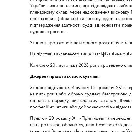
України визнано такими, що відповідають займан
пленарному складі через надходження висновку Г
призначених (обраних) на посаду судді та сто
підтвердження здатності судді здійснювати прав
судового рішення.
Згідно з протоколом повторного розподілу між чле
На підставі викладеного вище кваліфікаційне оці
Комісією 20 листопада 2023 року проведено спів
Джерела права та їх застосування.
Згідно з підпунктом 4 пункту 16-1 розділу XV «П
на п’ять років або обрано суддею безстроково д
оцінена в порядку, визначеному законом. Виявл
професійної етики або доброчесності чи відмова с
Пунктом 20 розділу XII «Прикінцеві та перехідні
п’ять років або обрано суддею безстроково до 
колегіями Вищої кваліфікаційної комісії суддів У