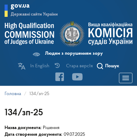
Перейти
gov.ua
до
основного
Державні сайти України
матеріалу
Людям з порушенням зору
In English
Стара версІя
Пошук
Toggle
navigatio
Головна
134/зп-25
134/зп-25
Назва документа:
Рішення
Дата створення документа:
09.07.2025