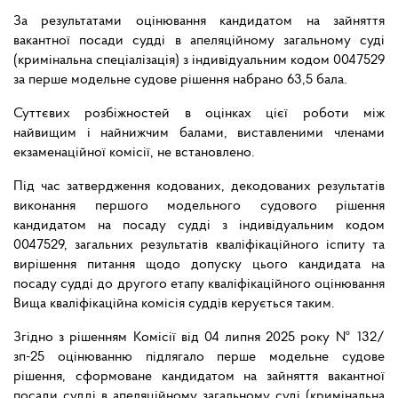
За результатами оцінювання кандидатом на зайняття
вакантної посади судді в апеляційному загальному суді
(кримінальна спеціалізація) з індивідуальним кодом 0047529
за перше модельне судове рішення набрано 63,5 бала.
Суттєвих розбіжностей в оцінках цієї роботи між
найвищим і найнижчим балами, виставленими членами
екзаменаційної комісії, не встановлено.
Під час затвердження кодованих, декодованих результатів
виконання першого модельного судового рішення
кандидатом на посаду судді з індивідуальним кодом
0047529, загальних результатів кваліфікаційного іспиту та
вирішення питання щодо допуску цього кандидата на
посаду судді до другого етапу кваліфікаційного оцінювання
Вища кваліфікаційна комісія суддів керується таким.
Згідно з рішенням Комісії від 04 липня 2025 року № 132/
зп-25 оцінюванню підлягало перше модельне судове
рішення, сформоване кандидатом на зайняття вакантної
посади судді в апеляційному загальному суді (кримінальна