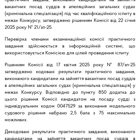
практичних завдань, виконаних кандидатами на зайняття
вакантних посад суддів в апеляційних загальних судах
(кримінальна спеціалізація) під час кваліфікаційного іспиту в
межах Конкурсу, затверджено рішенням Комісії від 22 січня
2025 року № 21/зп-25.
Перевірка членами екзаменаційної комісії практичного
завдання здійснюється в інформаційній системі, що
використовується Комісією для цілей проведення іспиту.
Рішенням Комісії від 17 квітня 2025 року № 87/зп-25
затверджено кодовані результати практичного завдання,
виконаного кандидатами на зайняття вакантних посад суддів
в апеляційних загальних судах (кримінальна спеціалізація) у
межах Конкурсу. Відповідно до пункту 850 додатка до
цього рішення Комісії кандидатом на посаду судді з
індивідуальним кодом 0047529 за виконання модельного
судового рішення набрано 2,5 бала з 75 максимально
можливих.
Декодовані результати практичного завдання, виконаного
кандидатами на зайняття вакантних посад суддів в