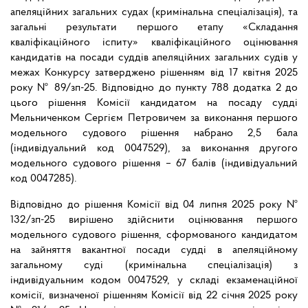
апеляційних загальних судах (кримінальна спеціалізація), та
загальні результати першого етапу «Складання
кваліфікаційного іспиту» кваліфікаційного оцінювання
кандидатів на посади суддів апеляційних загальних судів у
межах Конкурсу затверджено рішенням від 17 квітня 2025
року № 89/зп-25. Відповідно до пункту 788 додатка 2 до
цього рішення Комісії кандидатом на посаду судді
Мельниченком Сергієм Петровичем за виконання першого
модельного судового рішення набрано 2,5 бала
(індивідуальний код 0047529), за виконання другого
модельного судового рішення – 67 балів (індивідуальний
код 0047285).
Відповідно до рішення Комісії від 04 липня 2025 року №
132/зп-25 вирішено здійснити оцінювання першого
модельного судового рішення, сформованого кандидатом
на зайняття вакантної посади судді в апеляційному
загальному суді (кримінальна спеціалізація) з
індивідуальним кодом 0047529, у складі екзаменаційної
комісії, визначеної рішенням Комісії від 22 січня 2025 року