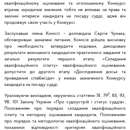
кваліфікаційному оцінюванні та оголошеному Конкурсі
втрачає юридичне значення, тобто не впливає на права та
законні інтереси кандидата на посаду судді, адже він
продовжує свою участь у Конкурсі.
Заслухавши члена Комісії – доповідача Сергія Чумака,
обговоривши зазначені питання, Комісія дійшла висновку
про необхідність: затвердити кодовані, декодовані
результати виконаного кандидатом практичного завдання та
загальні результати першого етапу «Складання
кваліфікаційного іспиту» кваліфікаційного оцінювання;
допустити до другого етапу «Дослідження досьє та
проведення співбесіди» у межах зазначеного Конкурсу
кандидата на посаду судді.
3
Ураховуючи викладене, керуючись статтями 74, 79
, 85, 93,
98, 101 Закону України «Про судоустрій і статус суддів»,
Положенням про порядок складання кваліфікаційного
іспиту та методику оцінювання кандидатів, Положенням
про порядок та методологію кваліфікаційного оцінювання,
показники відповідності критеріям кваліфікаційного