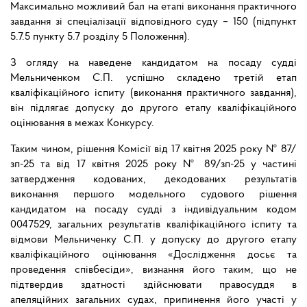
Максимально можливий бал на етапі виконання практичного
завдання зі спеціалізації відповідного суду – 150 (підпункт
5.7.5 пункту 5.7 розділу 5 Положення).
З огляду на наведене кандидатом на посаду судді
Мельниченком С.П. успішно складено третій етап
кваліфікаційного іспиту (виконання практичного завдання),
він підлягає допуску до другого етапу кваліфікаційного
оцінювання в межах Конкурсу.
Таким чином, рішення Комісії від 17 квітня 2025 року № 87/
зп-25 та від 17 квітня 2025 року № 89/зп-25 у частині
затвердження кодованих, декодованих результатів
виконання першого модельного судового рішення
кандидатом на посаду судді з індивідуальним кодом
0047529, загальних результатів кваліфікаційного іспиту та
відмови Мельниченку С.П. у допуску до другого етапу
кваліфікаційного оцінювання «Дослідження досьє та
проведення співбесіди», визнання його таким, що не
підтвердив здатності здійснювати правосуддя в
апеляційних загальних судах, припинення його участі у