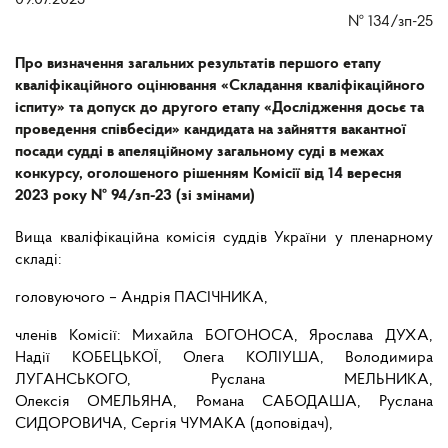
09.07.2025
№
134/зп-25
Про визначення загальних результатів першого етапу
кваліфікаційного оцінювання «Складання кваліфікаційного
іспиту» та допуск до другого етапу «Дослідження досьє та
проведення співбесіди» кандидата на зайняття вакантної
посади судді в апеляційному загальному суді в межах
конкурсу, оголошеного рішенням Комісії від 14 вересня
2023 року № 94/зп-23 (зі змінами)
Вища кваліфікаційна комісія суддів України у пленарному
складі:
головуючого – Андрія ПАСІЧНИКА,
членів Комісії: Михайла БОГОНОСА, Ярослава ДУХА,
Надії КОБЕЦЬКОЇ, Олега КОЛІУША, Володимира
ЛУГАНСЬКОГО, Руслана МЕЛЬНИКА,
Олексія ОМЕЛЬЯНА, Романа САБОДАША, Руслана
СИДОРОВИЧА, Сергія ЧУМАКА (доповідач),