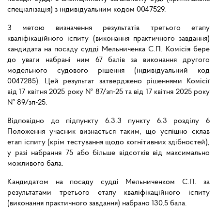
спеціалізація) з індивідуальним кодом 0047529.
З метою визначення результатів третього етапу
кваліфікаційного іспиту (виконання практичного завдання)
кандидата на посаду судді Мельниченка С.П. Комісія бере
до уваги набрані ним 67 балів за виконання другого
модельного судового рішення (індивідуальний код
0047285). Цей результат затверджено рішеннями Комісії
від 17 квітня 2025 року № 87/зп-25 та від 17 квітня 2025 року
№ 89/зп-25.
Відповідно до підпункту 6.3.3 пункту 6.3 розділу 6
Положення учасник визнається таким, що успішно склав
етап іспиту (крім тестування щодо когнітивних здібностей),
у разі набрання 75 або більше відсотків від максимально
можливого бала.
Кандидатом на посаду судді Мельниченком С.П. за
результатами третього етапу кваліфікаційного іспиту
(виконання практичного завдання) набрано 130,5 бала.