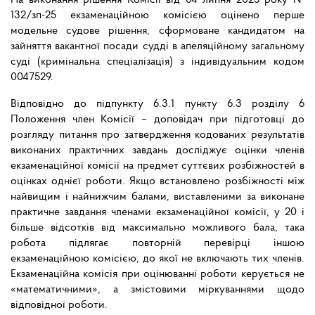
На виконання рішення Комісії від 04 липня 2025 року №
132/зп-25 екзаменаційною комісією оцінено перше
модельне судове рішення, сформоване кандидатом на
зайняття вакантної посади судді в апеляційному загальному
суді (кримінальна спеціалізація) з індивідуальним кодом
0047529.
Відповідно до підпункту 6.3.1 пункту 6.3 розділу 6
Положення член Комісії – доповідач при підготовці до
розгляду питання про затвердження кодованих результатів
виконаних практичних завдань досліджує оцінки членів
екзаменаційної комісії на предмет суттєвих розбіжностей в
оцінках однієї роботи. Якщо встановлено розбіжності між
найвищим і найнижчим балами, виставленими за виконане
практичне завдання членами екзаменаційної комісії, у 20 і
більше відсотків від максимально можливого бала, така
робота підлягає повторній перевірці іншою
екзаменаційною комісією, до якої не включають тих членів.
Екзаменаційна комісія при оцінюванні роботи керується не
«математичними», а змістовими міркуваннями щодо
відповідної роботи.