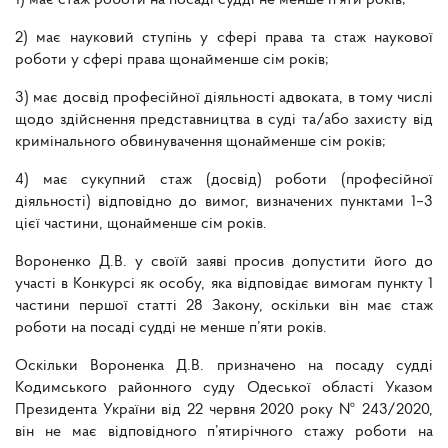
1) має стаж роботи на посаді судді не менше п’яти років;
2) має науковий ступінь у сфері права та стаж наукової
роботи у сфері права щонайменше сім років;
3) має досвід професійної діяльності адвоката, в тому числі
щодо здійснення представництва в суді та/або захисту від
кримінального обвинувачення щонайменше сім років;
4) має сукупний стаж (досвід) роботи (професійної
діяльності) відповідно до вимог, визначених пунктами 1–3
цієї частини, щонайменше сім років.
Вороненко Д.В. у своїй заяві просив допустити його до
участі в Конкурсі як особу, яка відповідає вимогам пункту 1
частини першої статті 28 Закону, оскільки він має стаж
роботи на посаді судді не менше п’яти років.
Оскільки Вороненка Д.В. призначено на посаду судді
Кодимського районного суду Одеської області Указом
Президента України від 22 червня 2020 року № 243/2020,
він не має відповідного п’ятирічного стажу роботи на