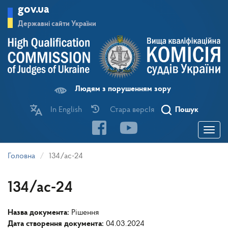
Перейти
gov.ua
до
основного
Державні сайти України
матеріалу
Людям з порушенням зору
In English
Стара версІя
Пошук
Toggle
navigatio
Головна
134/ас-24
134/ас-24
Назва документа:
Рішення
Дата створення документа:
04.03.2024