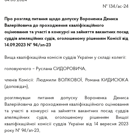
04.03.2024
№
134/ас-24
Про розгляд питання щодо допуску Вороненка Дениса
Валерійовича до проходження кваліфікаційного
оцінювання та участі в конкурсі на зайняття вакантних посад
суддів апеляційних судів, оголошеному рішенням Комісії від
14.09.2023 № 94/зп-23
Вища кваліфікаційна комісія суддів України у складі колегії:
головуючого – Руслана СИДОРОВИЧА,
членів Комісії: Людмили ВОЛКОВОЇ, Романа КИДИСЮКА
(доповідач),
розглянувши питання допуску Вороненка Дениса
Валерійовича до проходження кваліфікаційного оцінювання
та участі в конкурсі на зайняття вакантних посад суддів
апеляційних судів, оголошеному рішенням Вищої
кваліфікаційної комісії суддів України від 14 вересня 2023
року № 94/зп-23,