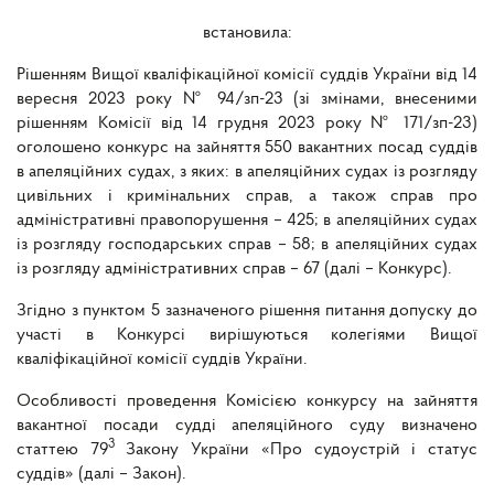
встановила:
Рішенням Вищої кваліфікаційної комісії суддів України від 14
вересня 2023 року № 94/зп-23 (зі змінами, внесеними
рішенням Комісії від 14 грудня 2023 року № 171/зп-23)
оголошено конкурс на зайняття 550 вакантних посад суддів
в апеляційних судах, з яких: в апеляційних судах із розгляду
цивільних і кримінальних справ, а також справ про
адміністративні правопорушення – 425; в апеляційних судах
із розгляду господарських справ – 58; в апеляційних судах
із розгляду адміністративних справ – 67 (далі – Конкурс).
Згідно з пунктом 5 зазначеного рішення питання допуску до
участі в Конкурсі вирішуються колегіями Вищої
кваліфікаційної комісії суддів України.
Особливості проведення Комісією конкурсу на зайняття
вакантної посади судді апеляційного суду визначено
3
статтею 79
Закону України «Про судоустрій і статус
суддів» (далі – Закон).