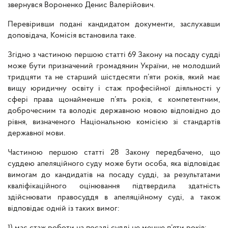
звернувся Вороненко Денис Валерійович.
Перевіривши подані кандидатом документи, заслухавши
доповідача, Комісія встановила таке.
Згідно з частиною першою статті 69 Закону на посаду судді
може бути призначений громадянин України, не молодший
тридцяти та не старший шістдесяти п’яти років, який має
вищу юридичну освіту і стаж професійної діяльності у
сфері права щонайменше п’ять років, є компетентним,
доброчесним та володіє державною мовою відповідно до
рівня, визначеного Національною комісією зі стандартів
державної мови.
Частиною першою статті 28 Закону передбачено, що
суддею апеляційного суду може бути особа, яка відповідає
вимогам до кандидатів на посаду судді, за результатами
кваліфікаційного оцінювання підтвердила здатність
здійснювати правосуддя в апеляційному суді, а також
відповідає одній із таких вимог: