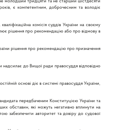
 не молодший тридцяти та не старший шістдесяти
 років, є компетентним, доброчесним та володіє
валіфікаційна комісія суддів України на своєму
валює рішення про рекомендацію або про відмову в
країни рішення про рекомендацію про призначення
їни надсилає до Вищої ради правосуддя відповідно
остійній основі діє в системі правосуддя України,
 кандидата передбаченим Конституцією України та
нших обставин, які можуть негативно вплинути на
етою забезпечити авторитет та довіру до судової