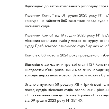
Відповідно до автоматизованого розподілу справ з
Рішенням Комісії від 01 грудня 2023 року № 17
конкурсі на зайняття 560 вакантних посад суддів
місцевих судів.
Рішенням Комісії від 19 грудня 2023 року № 177
місцевих загальних судів у межах конкурсу, огол
судді Драбівського районного суду Черкаської об
Комісією 08 лютого 2024 року проведено співбес
Відповідно до частини третьої статті 127 Конст
шістдесяти п’яти років, який має вищу юридичну
володіє державною мовою. Законом можуть бути п
Згідно з пунктом 58 розділу XII «Прикінцеві та 
посад суддів місцевих судів, оголошений рішення
«Про внесення змін до Закону України «Про судоу
від 09 грудня 2023 року № 3511-IX.