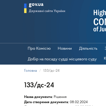
Перейти
gov.ua
до
основного
Державні сайти України
матеріалу
Про Комісію
Новини
Діяльність
К
Добір на посаду судді місцевого суду
Головна
133/дс-24
133/дс-24
Назва документа:
Рішення
Дата створення документа:
08.02.2024