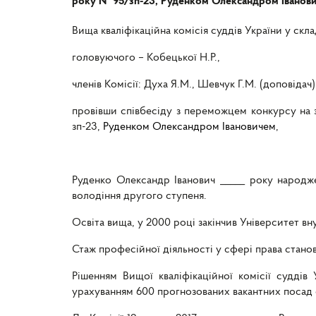
року № 95/зп-23, Руденком Олександром Іванов
Вища кваліфікаційна комісія суддів України у склад
головуючого – Кобецької Н.Р.,
членів Комісії: Духа Я.М., Шевчук Г.М. (доповідач)
провівши співбесіду з переможцем конкурсу на з
зп-23,
Руденком Олександром Івановичем
,
Руденко Олександр Іванович _____ року народж
володіння другого ступеня.
Освіта вища, у
2000 році закінчив Університет вн
Стаж професійної діяльності у сфері права стано
Рішенням Вищої кваліфікаційної комісії судді
урахуванням 600 прогнозованих вакантних посад 