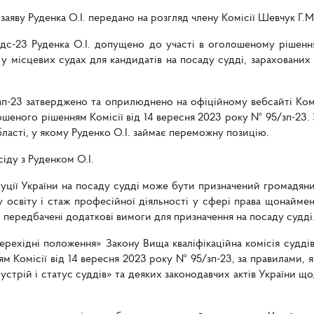
аяву Руденка О.І. передано на розгляд члену Комісії Шевчук Г.М
/дс-23 Руденка О.І. допущено до участі в оголошеному рішенн
 у місцевих судах для кандидатів на посаду судді, зарахованих
/зп-23 затверджено та оприлюднено на офіційному вебсайті Комі
ошеного рішенням Комісії від 14 вересня 2023 року № 95/зп-23.
ласті, у якому Руденко О.І. займає переможну позицію.
іду з Руденком О.І.
итуції України на посаду судді може бути призначений громадя
 освіту і стаж професійної діяльності у сфері права щонайме
ередбачені додаткові вимоги для призначення на посаду судді
перехідні положення» Закону Вища кваліфікаційна комісія судді
м Комісії від 14 вересня 2023 року № 95/зп-23, за правилами, я
стрій і статус суддів» та деяких законодавчих актів України 