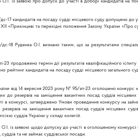
о О.І. із заявою про допуск до участі в доборі кандидатів на по
дс-17 кандидатів на посаду судді місцевого суду допущено до уч
 ХІІ «Прикінцеві та перехідні положення Закону України «Про су
/дс-18 Руденка О.І. визнано таким, що за результатами спеціа
п-23 продовжено термін дії результатів кваліфікаційного іспиту 
ено рейтинг кандидатів на посаду судді місцевого загального су
країни від 14 вересня 2023 року № 95/зп-23 оголошено конкурс н
них до резервів на заміщення вакантних посад суддів місцевих
ті в конкурсі, затверджено Умови проведення конкурсу на зайн
 резервів на заміщення вакантних посад суддів місцевих суді
сією суддів України у складі колегій.
 О.І. із заявою щодо допуску до участі в оголошеному конкурсі я
 суддів та не займає суддівської посади.