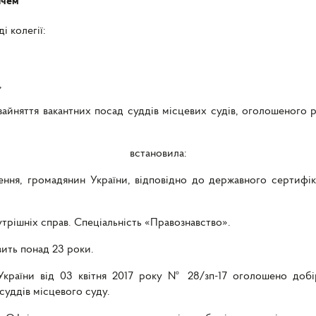
ичем
і колегії:
,
айняття вакантних посад суддів місцевих судів, оголошеного 
встановила:
ення, громадянин України, відповідно до державного сертифік
утрішніх справ
.
Спеціальність «Правознавство».
вить понад 23 роки.
в України від 03 квітня 2017 року № 28/зп-17 оголошено добі
суддів місцевого суду.