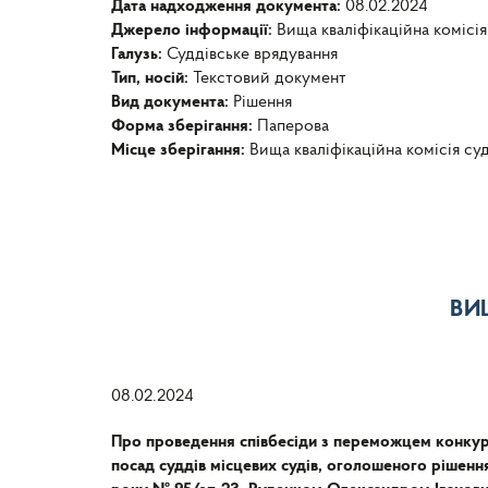
Дата надходження документа:
08.02.2024
Джерело інформації:
Вища кваліфікаційна комісія
Галузь:
Суддівське врядування
Тип, носій:
Текстовий документ
Вид документа:
Рішення
Форма зберігання:
Паперова
Місце зберігання:
Вища кваліфікаційна комісія су
ВИ
08.02.2024
Про проведення співбесіди з переможцем конкурс
посад суддів місцевих судів, оголошеного рішення