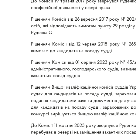
До Комісії 19 травня 2017 року звернувся Руденк
професійної діяльності у сфері права.
Рішенням Комісії від 26 вересня 2017 року № 202/
осіб, які відповідають вимогам пункту 29 розділу
Руденка О.І.
Рішенням Комісії від 12 червня 2018 року № 265
вимогам до кандидата на посаду судді.
Рішенням Комісії від 01 серпня 2023 року № 45/з
адміністративного, господарського судів, визнач
вакантних посад суддів.
Рішенням Вищої кваліфікаційної комісії суддів У
судах для кандидатів на посаду судді, зарахова
подання кандидатами заяв та документів для учас
для кандидатів на посаду судді, зарахованих до
конкурсі вирішується Вищою кваліфікаційною комі
До Комісії 11 жовтня 2023 року звернувся Руденко
перебуває в резерві на заміщення вакантних посад