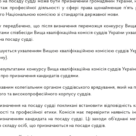
о на посаду судді може бути призначений громадянин України,
стаж професійної діяльності у сфері права щонайменше п’ять
го Національною комісією зі стандартів державної мови.
 передбачено, що після визначення переможця конкурсу Вища к
татами співбесіди Вища кваліфікаційна комісія суддів України ух
на посаду судді.
ершується ухваленням Вищою кваліфікаційною комісією суддів У
ну).
результатами конкурсу Вища кваліфікаційна комісія суддів Укра
ї про призначення кандидатів суддями.
жавним колегіальним органом суддівського врядування, який на п
го та високопрофесійного корпусу суддів.
изначення на посаду судді покликані встановити відповідність
ті та професійної етики. Комісія має перевірити наявність і
призначенням кандидата на посаду судді. Ці заходи об’єднані м
 складу осіб, що призначаються на посади суддів.