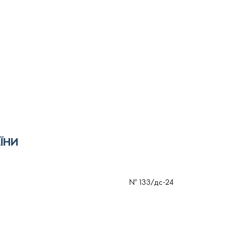
ЇНИ
№
133/дс-24