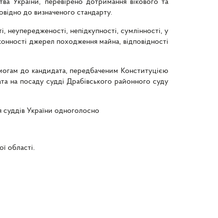
ва України, перевірено дотримання вікового та
овідно до визначеного стандарту.
, неупередженості, непідкупності, сумлінності, у
аконності джерел походження майна, відповідності
вимогам до кандидата, передбаченим Конституцією
ата на посаду судді Драбівського районного суду
ія суддів України одноголосно
ої області
.