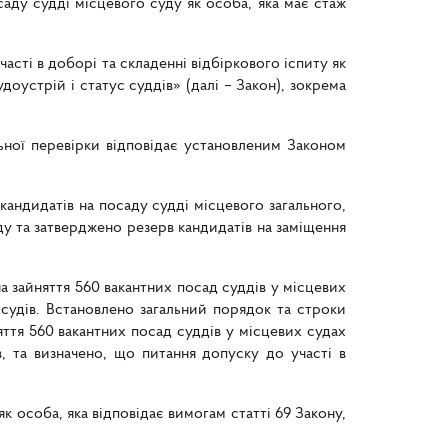
саду судді місцевого суду як особа, яка має стаж
асті в доборі та складенні відбіркового іспиту як
доустрій і статус суддів» (далі – Закон), зокрема
льної перевірки відповідає установленим Законом
кандидатів на посаду судді місцевого загального,
ду та затверджено резерв кандидатів на заміщення
а зайняття 560 вакантних посад суддів у місцевих
 судів. Встановлено загальний порядок та строки
яття 560 вакантних посад суддів у місцевих судах
в, та визначено, що питання допуску до участі в
к особа, яка відповідає вимогам статті 69 Закону,