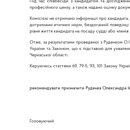
Під час співбесіди з кандидатом та досліджен
професійного цензу, а також надано оцінку доку
Комісією не отримано інформації про кандидата, 
дотриманні етичних норм, бездоганній поведінці 
рівня життя кандидата на посаду судді або членів
Отже, за результатами проведеної з Руденком О.
України та Законом, що є підставою для ухвален
Черкаської області.
Керуючись статтями 69, 79-5, 93, 101 Закону Укра
рекомендувати призначити Руденка Олександра І
Головуючий Н.