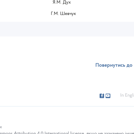
: Я.М. Дух
евчук
Повернутись до 
In Engl
и
ons Attribution 4.0 International license, якщо не зазначено інше