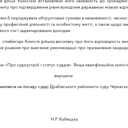
ня досьє Комісією встановлено його належність до громадянст
менту про підтвердження рівня володіння державною мовою відп
яка б породжувала обґрунтовані сумніви в незалежності, чесності
у професійній діяльності та особистому житті, а також щодо з
 його сім’ї задекларованим доходам.
І. співбесіди Комісія дійшла висновку про його відповідність 
ня рішення про внесення рекомендації про призначення кандид
їни «Про судоустрій і статус суддів», Вища кваліфікаційна коміс
вирішила:
вановича на посаду судді
Драбівського районного суду Черкаськ
Р. Кобецька