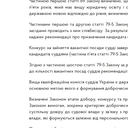
Частиною першою статті 69 Закону визначено, щ
п’яти років, який має вищу юридичну освіту і 
державною мовою відповідно до рівня, визначено
Частинами першою та другою статті 79-5 Закону
засіданні проводить з ним співбесіду. За резуль
наданні рекомендації про призначення кандидата 
Конкурс на зайняття вакантної посади судді зав
кандидатів суддями (частина п’ята статті 79-5 Зако
Згідно з частиною шостою статті 79-5 Закону за 
до кількості вакантних посад суддів рекомендаці
Вища кваліфікаційна комісія суддів України є дер
основною метою якого є формування доброчесно
Визначені Законом етапи добору, конкурсу та пр
Законом вимогам, зокрема критеріям доброчеснос
суспільну довіру до судової влади у зв’язку з 
влади, які формуються залежно від персонального