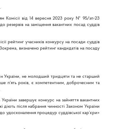
.
ям Комісії від 14 вересня 2023 року № 95/зп-23
 до резервів на заміщення вакантних посад суддів
сії рейтинг учасників конкурсу на посади суддів
 Зокрема, визначено рейтинг кандидатів на посаду
нин України, не молодший тридцяти та не старший
нше п’ять років, є компетентним, доброчесним та
.
в України завершує конкурс на зайняття вакантних
кі діють після набрання чинності Законом України
щодо удосконалення процедур суддівської кар’єри»