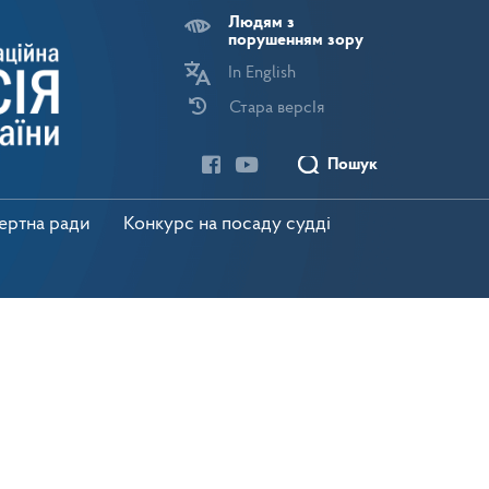
Людям з
порушенням зору
In English
Стара версІя
Пошук
пертна ради
Конкурс на посаду судді