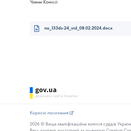
Члени Комісії
Г.М. Ш
no_133ds-24_vid_08.02.2024.docx
Корисні посилання
2026 © Вища кваліфікаційна комісія суддів Україн
Весь контент доступний за ліцензією Creative Comm