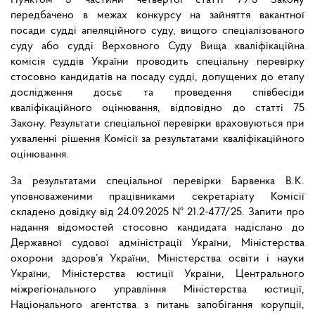
Пунктом 3 частини четвертої статті 79-3 Закону
передбачено в межах конкурсу на зайняття вакантної
посади судді апеляційного суду, вищого спеціалізованого
суду або судді Верховного Суду Вища кваліфікаційна
комісія суддів України проводить спеціальну перевірку
стосовно кандидатів на посаду судді, допущених до етапу
дослідження досьє та проведення співбесіди
кваліфікаційного оцінювання, відповідно до статті 75
Закону. Результати спеціальної перевірки враховуються при
ухваленні рішення Комісії за результатами кваліфікаційного
оцінювання.
За результатами спеціальної перевірки Барвенка В.К.
уповноваженими працівниками секретаріату Комісії
складено довідку від 24.09.2025 № 21.2-477/25. Запити про
надання відомостей стосовно кандидата надіслано до
Державної судової адміністрації України, Міністерства
охорони здоров’я України, Міністерства освіти і науки
України, Міністерства юстиції України, Центрального
міжрегіонального управління Міністерства юстиції,
Національного агентства з питань запобігання корупції,