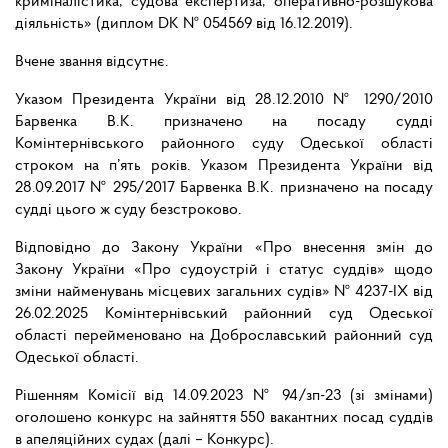
криміналістика; судова експертиза; оперативно-розшукова
діяльність» (диплом DK № 054569 від 16.12.2019).
Вчене звання відсутнє.
Указом Президента України від 28.12.2010 № 1290/2010
Барвенка В.К. призначено на посаду судді
Комінтернівського районного суду Одеської області
строком на п’ять років. Указом Президента України від
28.09.2017 № 295/2017 Барвенка В.К. призначено на посаду
судді цього ж суду безстроково.
Відповідно до Закону України «Про внесення змін до
Закону України «Про судоустрій і статус суддів» щодо
зміни найменувань місцевих загальних судів» № 4237-IX від
26.02.2025 Комінтернівський районний суд Одеської
області перейменовано на Доброславський районний суд
Одеської області.
Рішенням Комісії від 14.09.2023 № 94/зп-23 (зі змінами)
оголошено конкурс на зайняття 550 вакантних посад суддів
в апеляційних судах (далі – Конкурс).