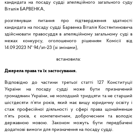
кандидата на посаду судді апеляційного загального суду
Віталія БАРВЕНКА,
розглянувши питання про підтвердження здатності
кандидата на посаду судді Барвенка Віталія Костянтиновича
здійснювати правосуддя в апеляційному загальному суді в
межах конкурсу, оголошеного рішенням Комісії від
14.09.2023 № 94/зп-23 (зі змінами),
встановила:
Джерела права та їх застосування.
Відповідно до частини третьої статті 127 Конституції
України на посаду судді може бути призначений
громадянин України, не молодший тридцяти та не старший
шістдесяти п’яти років, який має вищу юридичну освіту і
стаж професійної діяльності у сфері права щонайменше
п’ять років, є компетентним, доброчесним та володіє
державною мовою. Законом можуть бути передбачені
додаткові вимоги для призначення на посаду судді.