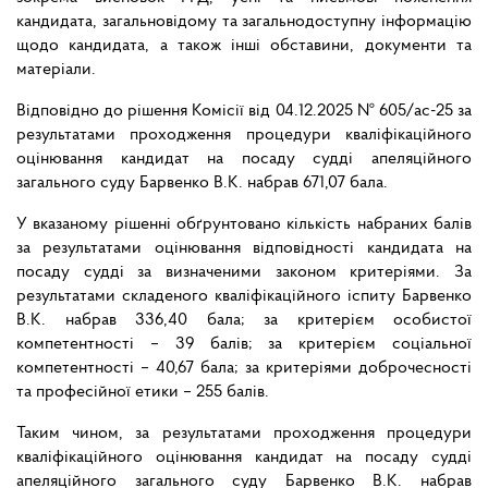
кандидата, загальновідому та загальнодоступну інформацію
щодо кандидата, а також інші обставини, документи та
матеріали.
Відповідно до рішення Комісії від 04.12.2025 № 605/ас-25 за
результатами проходження процедури кваліфікаційного
оцінювання кандидат на посаду судді апеляційного
загального суду Барвенко В.К. набрав 671,07 бала.
У вказаному рішенні обґрунтовано кількість набраних балів
за результатами оцінювання відповідності кандидата на
посаду судді за визначеними законом критеріями. За
результатами складеного кваліфікаційного іспиту Барвенко
В.К. набрав 336,40 бала; за критерієм особистої
компетентності – 39 балів; за критерієм соціальної
компетентності – 40,67 бала; за критеріями доброчесності
та професійної етики – 255 балів.
Таким чином, за результатами проходження процедури
кваліфікаційного оцінювання кандидат на посаду судді
апеляційного загального суду Барвенко В.К. набрав