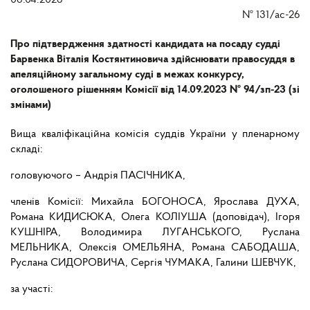
08.04.2026
№
131/ас-26
Про підтвердження здатності кандидата на посаду судді
Барвенка Віталія Костянтиновича здійснювати правосуддя в
апеляційному загальному суді в межах конкурсу,
оголошеного рішенням Комісії від 14.09.2023 № 94/зп-23 (зі
змінами)
Вища кваліфікаційна комісія суддів України у пленарному
складі:
головуючого – Андрія ПАСІЧНИКА,
членів Комісії: Михайла БОГОНОСА, Ярослава ДУХА,
Романа КИДИСЮКА, Олега КОЛІУША (доповідач), Ігоря
КУШНІРА, Володимира ЛУГАНСЬКОГО, Руслана
МЕЛЬНИКА, Олексія ОМЕЛЬЯНА, Романа САБОДАША,
Руслана СИДОРОВИЧА, Сергія ЧУМАКА, Галини ШЕВЧУК,
за участі: