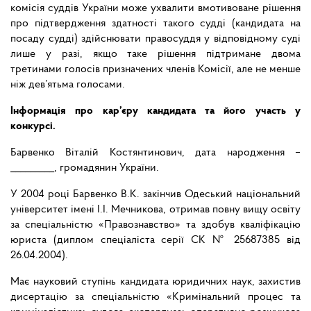
комісія суддів України може ухвалити вмотивоване рішення
про підтвердження здатності такого судді (кандидата на
посаду судді) здійснювати правосуддя у відповідному суді
лише у разі, якщо таке рішення підтримане двома
третинами голосів призначених членів Комісії, але не менше
ніж дев’ятьма голосами.
Інформація про кар’єру кандидата та його участь у
конкурсі.
Барвенко Віталій Костянтинович, дата народження –
_________, громадянин України.
У 2004 році Барвенко В.К. закінчив Одеський національний
університет імені І.І. Мечникова, отримав повну вищу освіту
за спеціальністю «Правознавство» та здобув кваліфікацію
юриста (диплом спеціаліста серії СК № 25687385 від
26.04.2004).
Має науковий ступінь кандидата юридичних наук, захистив
дисертацію за спеціальністю «Кримінальний процес та