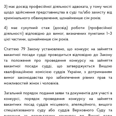
3) має досвід професійної діяльності адвоката, у тому числі
щодо здійснення представництва в суді та/або захисту від
кримінального обвинувачення, щонайменше сім років;
4) має сукупний стаж (досвід) роботи (професійної
діяльності) відповідно до вимог, визначених пунктами 1–3
цієї частини, щонайменше сім років.
Статтею 79 Закону установлено, що конкурс на зайняття
вакантної посади судді проводиться відповідно до Закону
та положення про проведення конкурсу на зайняття
вакантної посади судді, що затверджується Вищою
кваліфікаційною комісією суддів України, з дотриманням
вимог законодавства про забезпечення рівних прав та
можливостей жінок і чоловіків.
Загальний порядок подання заяви та документів для участі в
конкурсі, порядок проведення конкурсу на зайняття
вакантних посад суддів місцевого, апеляційного, вищого
спеціалізованого суду або суддів Верховного Суду та