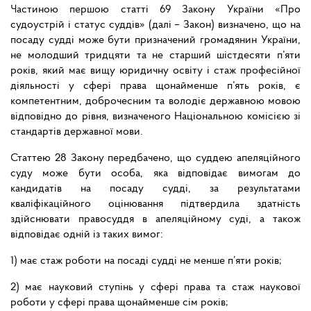
Частиною першою статті 69 Закону України «Про
судоустрій і статус суддів» (далі – Закон) визначено, що на
посаду судді може бути призначений громадянин України,
не молодший тридцяти та не старший шістдесяти п’яти
років, який має вищу юридичну освіту і стаж професійної
діяльності у сфері права щонайменше п’ять років, є
компетентним, доброчесним та володіє державною мовою
відповідно до рівня, визначеного Національною комісією зі
стандартів державної мови.
Статтею 28 Закону передбачено, що суддею апеляційного
суду може бути особа, яка відповідає вимогам до
кандидатів на посаду судді, за результатами
кваліфікаційного оцінювання підтвердила здатність
здійснювати правосуддя в апеляційному суді, а також
відповідає одній із таких вимог:
1) має стаж роботи на посаді судді не менше п’яти років;
2) має науковий ступінь у сфері права та стаж наукової
роботи у сфері права щонайменше сім років;