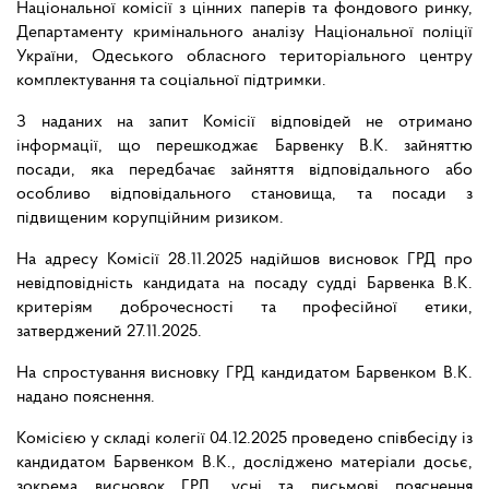
Національної комісії з цінних паперів та фондового ринку,
Департаменту кримінального аналізу Національної поліції
України, Одеського обласного територіального центру
комплектування та соціальної підтримки.
З наданих на запит Комісії відповідей не отримано
інформації, що перешкоджає Барвенку В.К. зайняттю
посади, яка передбачає зайняття відповідального або
особливо відповідального становища, та посади з
підвищеним корупційним ризиком.
На адресу Комісії 28.11.2025 надійшов висновок ГРД про
невідповідність кандидата на посаду судді Барвенка В.К.
критеріям доброчесності та професійної етики,
затверджений 27.11.2025.
На спростування висновку ГРД кандидатом Барвенком В.К.
надано пояснення.
Комісією у складі колегії 04.12.2025 проведено співбесіду із
кандидатом Барвенком В.К., досліджено матеріали досьє,
зокрема висновок ГРД, усні та письмові пояснення