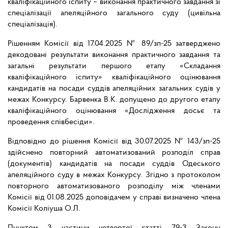
кваліфікаційного іспиту – виконання практичного завдання зі
спеціалізації апеляційного загального суду (цивільна
спеціалізація).
Рішенням Комісії від 17.04.2025 № 89/зп-25 затверджено
декодовані результати виконання практичного завдання та
загальні результати першого етапу «Складання
кваліфікаційного іспиту» кваліфікаційного оцінювання
кандидатів на посади суддів апеляційних загальних судів у
межах Конкурсу. Барвенка В.К. допущено до другого етапу
кваліфікаційного оцінювання «Дослідження досьє та
проведення співбесіди».
Відповідно до рішення Комісії від 30.07.2025 № 143/зп-25
здійснено повторний автоматизований розподіл справ
(документів) кандидатів на посади суддів Одеського
апеляційного суду в межах Конкурсу. Згідно з протоколом
повторного автоматизованого розподілу між членами
Комісії від 01.08.2025 доповідачем у справі визначено члена
Комісії Коліуша О.Л.