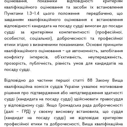
оцінювання, показники відповідності критеріям
кваліфікаційного оцінювання та засоби їх встановлення
Пунктами 1.3‒1.4 цього положення передбачено, що
завданням кваліфікаційного оцінювання є встановлення
відповідності кандидата на посаду судді вимогам до посади
судді за критеріями компетентності (професійної,
особистої, соціальної), доброчесності та професійної
етики згідно з визначеними показниками. Основні принципи
кваліфікаційного оцінювання ‒ це автономність, запобігання
конфлікту інтересів, об’єктивність, неупередженість,
прозорість, публічність, рівність умов для кандидатів на
посаду судді.
Відповідно до частини першої статті 88 Закону Вища
кваліфікаційна комісія суддів України ухвалює мотивоване
рішення про підтвердження або непідтвердження здатності
судді (кандидата на посаду судді) здійснювати правосуддя
у відповідному суді. Якщо Громадська рада доброчесності
(далі – ГРД) у своєму висновку встановила, що суддя
(кандидат на посаду судді) не відповідає критеріям
професійної етики та доброчесності, Вища кваліфікаційна