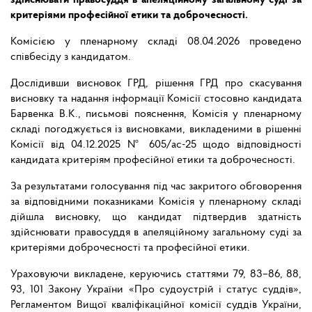
здійснювати правосуддя в апеляційному загальному суді за
критеріями професійної етики та доброчесності.
Комісією у пленарному складі 08.04.2026 проведено
співбесіду з кандидатом.
Дослідивши висновок ГРД, рішення ГРД про скасування
висновку та надання інформації Комісії стосовно кандидата
Барвенка В.К., письмові пояснення, Комісія у пленарному
складі погоджується із висновками, викладеними в рішенні
Комісії від 04.12.2025 № 605/ас-25 щодо відповідності
кандидата критеріям професійної етики та доброчесності.
За результатами голосування під час закритого обговорення
за відповідними показниками Комісія у пленарному складі
дійшла висновку, що кандидат підтвердив здатність
здійснювати правосуддя в апеляційному загальному суді за
критеріями доброчесності та професійної етики.
Ураховуючи викладене, керуючись статтями 79, 83–86, 88,
93, 101 Закону України «Про судоустрій і статус суддів»,
Регламентом Вищої кваліфікаційної комісії суддів України,