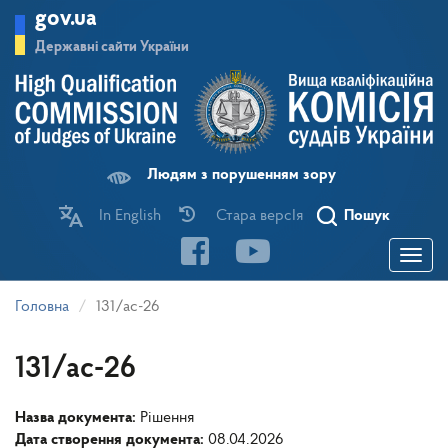
Перейти
gov.ua
до
основного
Державні сайти України
матеріалу
Людям з порушенням зору
In English
Стара версІя
Пошук
Toggle
navigatio
Головна
131/ас-26
131/ас-26
Назва документа:
Рішення
Дата створення документа:
08.04.2026