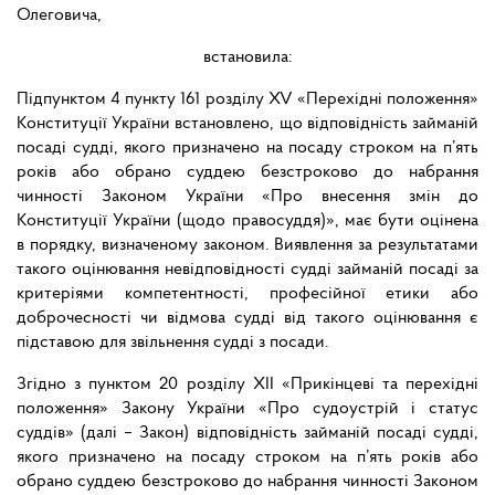
Олеговича,
встановила:
Підпунктом 4 пункту 161 розділу XV «Перехідні положення»
Конституції України встановлено, що відповідність займаній
посаді судді, якого призначено на посаду строком на п’ять
років або обрано суддею безстроково до набрання
чинності Законом України «Про внесення змін до
Конституції України (щодо правосуддя)», має бути оцінена
в порядку, визначеному законом. Виявлення за результатами
такого оцінювання невідповідності судді займаній посаді за
критеріями компетентності, професійної етики або
доброчесності чи відмова судді від такого оцінювання є
підставою для звільнення судді з посади.
Згідно з пунктом 20 розділу XII «Прикінцеві та перехідні
положення» Закону України «Про судоустрій і статус
суддів» (далі – Закон) відповідність займаній посаді судді,
якого призначено на посаду строком на п’ять років або
обрано суддею безстроково до набрання чинності Законом