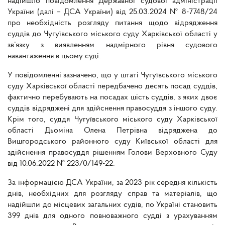
надійшло повідомлення Державної судової адміністрації
України (далі – ДСА України) від 25.03.2024 № 8-7748/24
про необхідність розгляду питання щодо відрядження
суддів до Чугуївського міського суду Харківської області у
зв’язку з виявленням надмірного рівня судового
навантаження в цьому суді.
У повідомленні зазначено, що у штаті Чугуївського міського
суду Харківської області передбачено десять посад суддів,
фактично перебувають на посадах шість суддів, з яких двоє
суддів відряджені для здійснення правосуддя з іншого суду.
Крім того, суддя Чугуївського міського суду Харківської
області Дьоміна Олена Петрівна відряджена до
Вишгородського районного суду Київської області для
здійснення правосуддя рішенням Голови Верховного Суду
від 10.06.2022 № 223/0/149-22.
За інформацією ДСА України, за 2023 рік середня кількість
днів, необхідних для розгляду справ та матеріалів, що
надійшли до місцевих загальних судів, по Україні становить
399 днів для одного повноважного судді з урахуванням