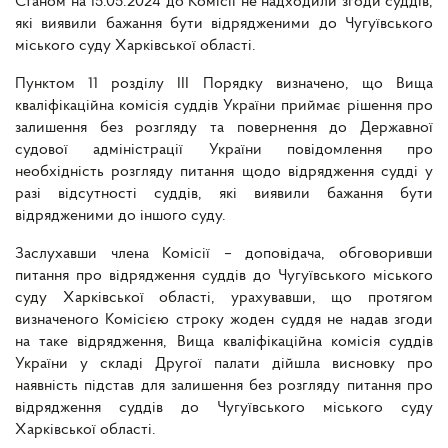
Станом на 15.05.2024 до Комісії не надходили згоди суддів,
які виявили бажання бути відрядженими до Чугуївського
міського суду Харківської області.
Пунктом 11 розділу ІІІ Порядку визначено, що Вища
кваліфікаційна комісія суддів України приймає рішення про
залишення без розгляду та повернення до Державної
судової адміністрації України повідомлення про
необхідність розгляду питання щодо відрядження судді у
разі відсутності суддів, які виявили бажання бути
відрядженими до іншого суду.
Заслухавши члена Комісії – доповідача, обговоривши
питання про відрядження суддів до Чугуївського міського
суду Харківської області, урахувавши, що протягом
визначеного Комісією строку жоден суддя не надав згоди
на таке відрядження, Вища кваліфікаційна комісія суддів
України у складі Другої палати дійшла висновку про
наявність підстав для залишення без розгляду питання про
відрядження суддів до Чугуївського міського суду
Харківської області.