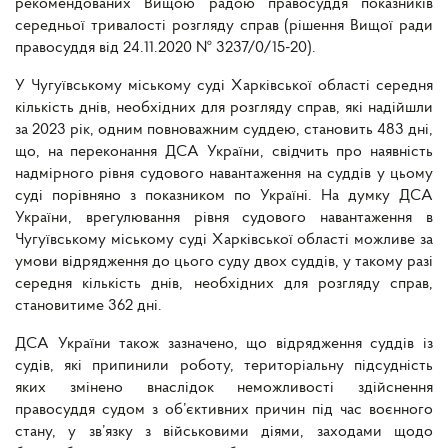
рекомендованих Вищою радою правосуддя показників
середньої тривалості розгляду справ (рішення Вищої ради
правосуддя від 24.11.2020 № 3237/0/15-20).
У Чугуївському міському суді Харківської області середня
кількість днів, необхідних для розгляду справ, які надійшли
за 2023 рік, одним повноважним суддею, становить 483 дні,
що, на переконання ДСА України, свідчить про наявність
надмірного рівня судового навантаження на суддів у цьому
суді порівняно з показником по Україні. На думку ДСА
України, врегулювання рівня судового навантаження в
Чугуївському міському суді Харківської області можливе за
умови відрядження до цього суду двох суддів, у такому разі
середня кількість днів, необхідних для розгляду справ,
становитиме 362 дні.
ДСА України також зазначено, що відрядження суддів із
судів, які припинили роботу, територіальну підсудність
яких змінено внаслідок неможливості здійснення
правосуддя судом з об’єктивних причин під час воєнного
стану, у зв’язку з військовими діями, заходами щодо