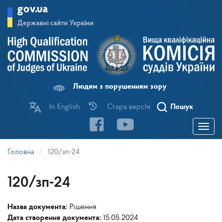
Перейти
gov.ua
до
основного
Державні сайти України
матеріалу
Людям з порушенням зору
In English
Стара версІя
Пошук
Toggle
navigatio
Головна
120/зп-24
120/зп-24
Назва документа:
Рішення
Дата створення документа:
15.05.2024