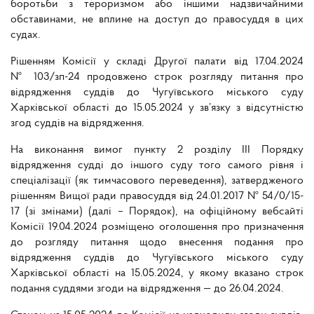
боротьби з тероризмом або іншими надзвичайними
обставинами, не вплине на доступ до правосуддя в цих
судах.
Рішенням Комісії у складі Другої палати від 17.04.2024
№ 103/зп-24 продовжено строк розгляду питання про
відрядження суддів до Чугуївського міського суду
Харківської області до 15.05.2024 у зв’язку з відсутністю
згод суддів на відрядження.
На виконання вимог пункту 2 розділу III Порядку
відрядження судді до іншого суду того самого рівня і
спеціалізації (як тимчасового переведення), затвердженого
рішенням Вищої ради правосуддя від 24.01.2017 № 54/0/15-
17 (зі змінами) (далі – Порядок), на офіційному вебсайті
Комісії 19.04.2024 розміщено оголошення про призначення
до розгляду питання щодо внесення подання про
відрядження суддів до Чугуївського міського суду
Харківської області на 15.05.2024, у якому вказано строк
подання суддями згоди на відрядження — до 26.04.2024.