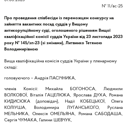
31.03.2025
№
11/вс-25
Про проведення співбесіди із переможцем конкурсу на
зайняття вакантних посад суддів у Вищому
антикорупційному суді, оголошеного рішенням Вищої
кваліфікаційної комісії суддів України від 23 листопада 2023
року № 145/зп-23 (зі змінами), Литвинко Тетяною
Володимирівною
Вища кваліфікаційна комісія суддів України у пленарному
складі:
головуючого – Андрія ПАСІЧНИКА,
членів Комісії: Михайла БОГОНОСА, Людмили
ВОЛКОВОЇ, Віталія ГАЦЕЛЮКА, Ярослава ДУХА, Романа
КИДИСЮКА (доповідач), Надії КОБЕЦЬКОЇ, Олега
КОЛІУША, Володимира ЛУГАНСЬКОГО, Руслана
МЕЛЬНИКА, Олексія ОМЕЛЬЯНА, Романа САБОДАША,
Сергія ЧУМАКА, Галини ШЕВЧУК,