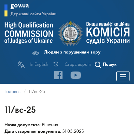
Перейти
gov.ua
до
основного
Державні сайти України
матеріалу
Людям з порушенням зору
In English
Стара версІя
Пошук
Toggle
navigatio
Головна
11/вс-25
11/вс-25
Назва документа:
Рішення
Дата створення документа:
31.03.2025