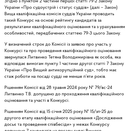
Згідно з пунктом 2 частини першої статті 79-2 Закону
України «Про судоустрій і статус суддів» (далі – Закон)
Вища кваліфікаційна комісія суддів України проводить
такий Конкурс на основі рейтингу кандидатів за
результатами кваліфікаційного оцінювання та з урахуванням
особливостей, передбачених статтею 79-3 цього Закону.
У визначений строк до Комісії із заявою про участь у
Конкурсі та про проведення кваліфікаційного оцінювання
звернулася Литвинко Тетяна Володимирівна як особа, яка
відповідає вимогам пункту 1 частини другої статті 7 Закону
України «Про Вищий антикорупційний суд», тобто має
стаж роботи на посаді судді не менше п’яти років.
Рішенням Комісії від 28 травня 2024 року № 79/вс-24
Литвинко Т.В. допущено до проходження кваліфікаційного
оцінювання та участі в Конкурсі.
Рішенням Комісії від 15 січня 2025 року № 15/зп-25 до
другого етапу кваліфікаційного оцінювання «Дослідження
досьє та проведення співбесіди» у межах Конкурсу