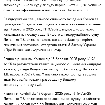
допущено 7 кандидатів на посаду судді Вищого
антикорупційного суду як суду першої інстанції, які успішно
склали кваліфікаційний іспит, зокрема Литвинко Т.В.
За підсумками спеціального спільного засідання Комісії та
Громадської ради міжнародних експертів ухвалено рішення
від 17 лютого 2025 року № 3/вс-25, відповідно до якого
кандидата на посаду судді Вищого антикорупційного суду
Литвинко Т.В. визнано такою, що відповідає критеріям,
визначеним частиною четвертою статті 8 Закону України
«Про Вищий антикорупційний суд».
Згідно з рішенням Комісії від 13 березня 2025 року № 9/
вс-25 за результатами кваліфікаційного оцінювання кандидат
на посаду судді Вищого антикорупційного суду Литвинко
Т.В. набрала 752,9 бала, її визнано такою, що підтвердила
здатність здійснювати правосуддя у Вищому
антикорупційному суді.
Рішенням Комісії від 19 березня 2025 року № 54/зп-25
Литвинко Т.В. визначено переможцем конкурсу на зайняття
вакантних посад суддів у Вищому антикорупційному суді,