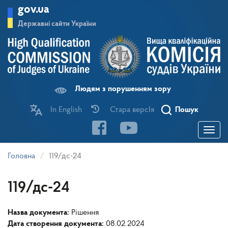
Перейти
gov.ua
до
основного
Державні сайти України
матеріалу
Людям з порушенням зору
In English
Стара версІя
Пошук
Toggle
navigatio
Головна
119/дс-24
119/дс-24
Назва документа:
Рішення
Дата створення документа:
08.02.2024