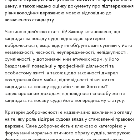
цензу, а також надано оцінку документу про підтвердження
рівня володіння державною мовою відповідно до
визначеного стандарту.
Частиною дев’ятою статті 69 Закону встановлено, що
кандидат на посаду судді відповідає критерію
доброчесності, якщо відсутні обґрунтовані сумніви у його
незалежності, чесності, неупередженості, непідкупності,
сумлінності, у дотриманні ним етичних норм, у його
бездоганній поведінці у професійній діяльності та
особистому житті, а також щодо законності джерел
походження його майна, відповідності рівня життя
кандидата на посаду судді або членів його сім’ї
задекларованим доходам, відповідності способу життя
кандидата на посаду судді його попередньому статусу.
Критерій доброчесності є надзвичайно важливим з огляду
на те, яку роль відіграє судова влада у становленні правової
держави. Саме доброчесність є ключовою категорією у
формуванні морально-етичного образу суддів, запорукою