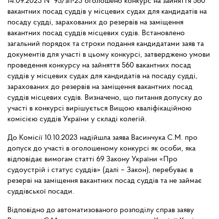
14.09.2023
№ 95/зп-23 оголошено конкурс на зайняття 560
вакантних посад суддів у місцевих судах для кандидатів на
посаду судді, зарахованих до резервів на заміщення
вакантних посад суддів місцевих судів. Встановлено
загальний порядок та строки подання кандидатами заяв та
документів для участі в цьому конкурсі, затверджено умови
проведення конкурсу на зайняття 560 вакантних посад
суддів у місцевих судах для кандидатів на посаду судді,
зарахованих до резервів на заміщення вакантних посад
суддів місцевих судів. Визначено, що питання допуску до
участі в конкурсі вирішується Вищою кваліфікаційною
комісією суддів України у складі колегій.
До Комісії 10.10.2023 надійшла заява Васинчука С.М. про
допуск до участі в оголошеному конкурсі як особи, яка
відповідає вимогам статті 69 Закону України «Про
судоустрій і статус суддів» (далі – Закон), перебуває в
резерві на заміщення вакантних посад суддів та не займає
суддівської посади.
Відповідно до автоматизованого розподілу справ заяву