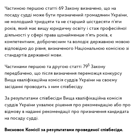
Частиною першою статті 69 Закону визначено, що на
посаду судді може бути призначений громадянин України,
не молодший тридцяти та не старший шістдесяти п’яти
років, який має вищу юридичну освіту і стаж професійної
діяльності у сфері права щонайменше п’ять років, є
компетентним, доброчесним та володіє державною мовою
відповідно до рівня, визначеного Національною комісією зі
стандартів державної мови.
5
Частинами першою та другою статті 79
Закону
передбачено, що після визначення переможця конкурсу
Вища кваліфікаційна комісія суддів України на своєму
засіданні проводить з ним співбесіду.
За результатами співбесіди Вища кваліфікаційна комісія
суддів України ухвалює рішення про рекомендацію або про
відмову в наданні рекомендації про призначення кандидата
на посаду судді.
Висновок Комісії за результатами проведеної співбесіди.