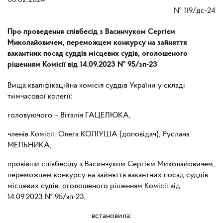
08.02.2024
№
119/дс-24
Про проведення співбесід з Васинчуком Сергієм
Миколайовичем, переможцем конкурсу на зайняття
вакантних посад суддів місцевих судів, оголошеного
рішенням Комісії від 14.09.2023 № 95/зп-23
Вища кваліфікаційна комісія суддів України у складі
тимчасової колегії:
головуючого – Віталія ГАЦЕЛЮКА,
членів Комісії: Олега КОЛІУША (доповідач), Руслана
МЕЛЬНИКА,
провівши співбесіду з Васинчуком Сергієм Миколайовичем,
переможцем конкурсу на зайняття
вакантних
посад
суддів
місцевих
судів,
оголошеного
рішенням
Комісії
від
14.09.2023 № 95/зп-23,
встановила: