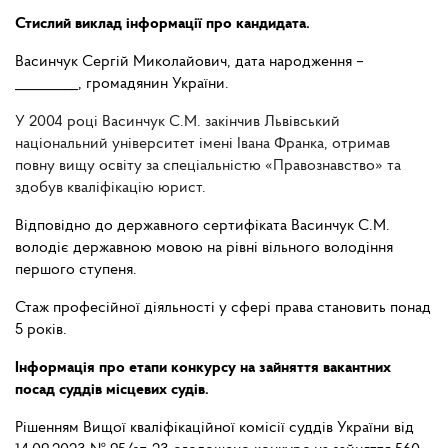
Стислий виклад інформації про кандидата.
Васинчук Сергій Миколайович, дата народження –
_________, громадянин України.
У 2004 році Васинчук С.М. закінчив Львівський
національний університет імені Івана Франка, отримав
повну вищу освіту за спеціальністю «Правознавство» та
здобув кваліфікацію юрист.
Відповідно до державного сертифіката Васинчук С.М.
володіє державною мовою на рівні вільного володіння
першого ступеня.
Стаж професійної діяльності у сфері права становить понад
5 років.
Інформація про етапи конкурсу на зайняття вакантних
посад суддів місцевих судів.
Рішенням
Вищої
кваліфікаційної
комісії
суддів
України
від