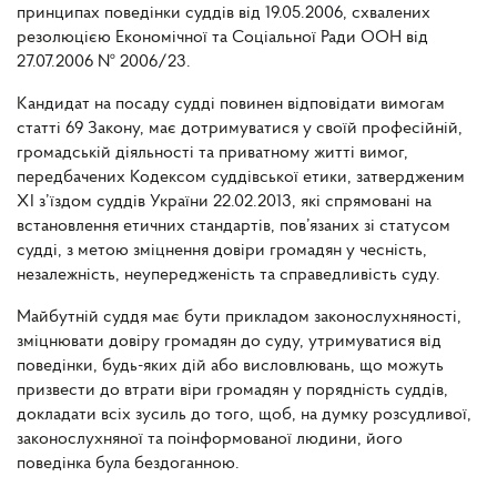
принципах поведінки суддів від 19.05.2006, схвалених
резолюцією Економічної та Соціальної Ради ООН від
27.07.2006 № 2006/23.
Кандидат на посаду судді повинен відповідати вимогам
статті 69 Закону, має дотримуватися у своїй професійній,
громадській діяльності та приватному житті вимог,
передбачених Кодексом суддівської етики, затвердженим
ХІ з’їздом суддів України 22.02.2013, які спрямовані на
встановлення етичних стандартів, пов’язаних зі статусом
судді, з метою зміцнення довіри громадян у чесність,
незалежність, неупередженість та справедливість суду.
Майбутній суддя має бути прикладом законослухняності,
зміцнювати довіру громадян до суду, утримуватися від
поведінки, будь-яких дій або висловлювань, що можуть
призвести до втрати віри громадян у порядність суддів,
докладати всіх зусиль до того, щоб, на думку розсудливої,
законослухняної та поінформованої людини, його
поведінка була бездоганною.