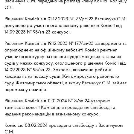
Васинчука С.М. передано на розгляд члену Комісії Коліушу
О.Л.
Рішенням Комісії від 01.12.2023 № 27/дс-23 Васинчука С.М.
допущено до участі в оголошеному рішенням Комісії від
14.09.2023 № 95/зп-23 конкурсі.
Рішенням Комісії від 19.12.2023 № 177/зп-23 затверджено та
оприлюднено на офіційному вебсайті Комісії рейтинг
учасників конкурсу на посади суддів місцевих загальних
судів
у
межах
конкурсу,
оголошеного
рішенням
Комісії
від
14.09.2023 № 95/зп-23.
Зокрема, визначено рейтинг
кандидатів на посаду судді Житомирського районного
суду Житомирської області, в якому Васинчук С.М. займає
переможну позицію.
Рішенням Комісії від 11.01.2024 № 3/зп-24
утворено
тимчасові колегії Комісії для проведення співбесід та
надання рекомендацій в зазначеному конкурсі.
Комісією 08.02.2024 проведено співбесіду з Васинчуком
С.М.