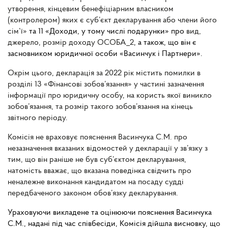
утворення, кінцевим бенефіціарним власником
(контролером) яких є суб’єкт декларування або члени його
сім’ї»
та 11 «Доходи, у тому числі подарунки» про
вид,
джерело, розмір доходу ОСОБА_2
, а також, що він є
засновником юридичної особи «Васинчук і Партнери».
Окрім цього, декларація за 2022 рік містить помилки в
розділі 13 «Фінансові зобов’язання» у частині зазначення
інформації про юридичну особу, на користь якої виникло
зобов’язання, та розмір такого зобов’язання на кінець
звітного періоду.
Комісія не враховує пояснення Васинчука С.М. про
незазначення вказаних відомостей у декларації у зв’язку з
тим, що він раніше не був суб’єктом декларування,
натомість вважає, що вказана поведінка свідчить про
неналежне виконання кандидатом на посаду судді
передбаченого законом обов’язку декларування.
Ураховуючи викладене та оцінюючи пояснення Васинчука
С.М., надані під час співбесіди, Комісія дійшла висновку, щ
о