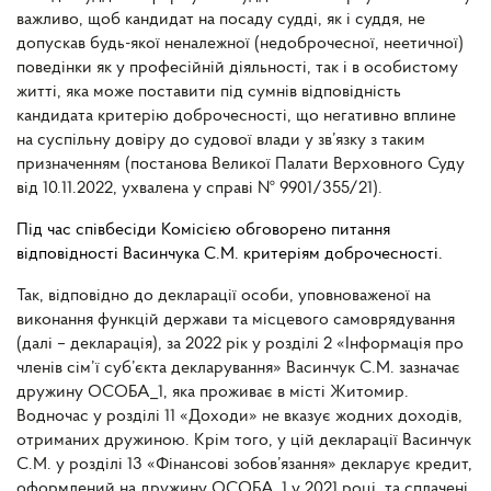
важливо, щоб кандидат на посаду судді, як і суддя, не
допускав будь-якої неналежної (недоброчесної, неетичної)
поведінки як у професійній діяльності, так і в особистому
житті, яка може поставити під сумнів відповідність
кандидата критерію доброчесності, що негативно вплине
на суспільну довіру до судової влади у зв’язку з таким
призначенням (постанова Великої Палати Верховного Суду
від 10.11.2022, ухвалена у справі № 9901/355/21).
Під час співбесіди Комісією обговорено питання
відповідності Васинчука С.М. критеріям доброчесності.
Так, відповідно до декларації особи, уповноваженої на
виконання функцій держави та місцевого самоврядування
(далі – декларація), за 2022 рік у розділі 2 «Інформація про
членів сім’ї суб’єкта декларування» Васинчук С.М. зазначає
дружину ОСОБА_1, яка проживає в місті Житомир.
Водночас у розділі 11 «Доходи» не вказує жодних доходів,
отриманих дружиною. Крім того, у цій декларації Васинчук
С.М. у розділі 13 «Фінансові зобов’язання» декларує кредит,
оформлений на дружину ОСОБА_1 у 2021 році, та сплачені