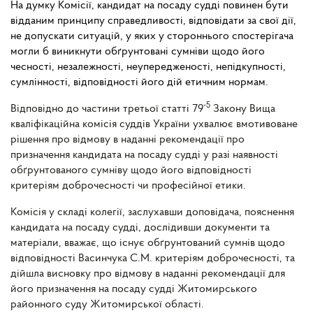
На думку Комісії, кандидат на посаду судді повинен бути
відданим принципу справедливості, відповідати за свої дії,
не допускати ситуацій, у яких у стороннього спостерігача
могли б виникнути обґрунтовані сумніви щодо його
чесності, незалежності, неупередженості, непідкупності,
сумлінності, відповідності його дій етичним нормам.
-5
Відповідно до частини третьої статті 79
Закону Вища
кваліфікаційна комісія суддів України ухвалює вмотивоване
рішення про відмову в наданні рекомендації про
призначення кандидата на посаду судді у разі наявності
обґрунтованого сумніву щодо його відповідності
критеріям доброчесності чи професійної етики.
Комісія у складі колегії, заслухавши доповідача, пояснення
кандидата на посаду судді, дослідивши документи та
матеріали, вважає, що існує обґрунтований сумнів щодо
відповідності Васинчука С.М. критеріям доброчесності, та
дійшла висновку про відмову в наданні рекомендації для
його призначення на посаду судді Житомирського
районного суду Житомирської області.