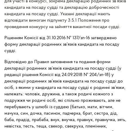
для участі в конкурсі, зокрема декларацію родинних зв’язків
кандидата на посаду судді та декларацію доброчесності
кандидата на посаду судді. Указані декларації мають
відповідати вимогам підпункту 3.5.1 Положення про
проведення конкурсу на зайняття вакантної посади судді.
Рішенням Комісії від 31.10.2016 № 137/зп-16 затверджено
форму декларації родинних зв’язків кандидата на посаду
судді.
Відповідно до Правил заповнення та подання форми
декларації родинних зв’язків кандидата на посаду судді (у
редакції рішення Комісії від 24.09.2018 № 204/зп-18) у
декларації родинних зв’язків кандидата на посаду судді до
осіб, з якими у кандидата на посаду судді є родинні зв’язки,
належать: чоловік, дружина, а також родичі кожного з
подружжя чи родичі осіб, які спільно проживають, але не
перебувають у шлюбі із суддею (батько, мати, вітчим,
мачуха, син, дочка, пасинок, падчерка, брат, сестра, дід,
баба, прадід, прабаба, внук, внучка, правнук, правнучка, зять,
невістка, тесть, теща, свекор, свекруха, племінник,