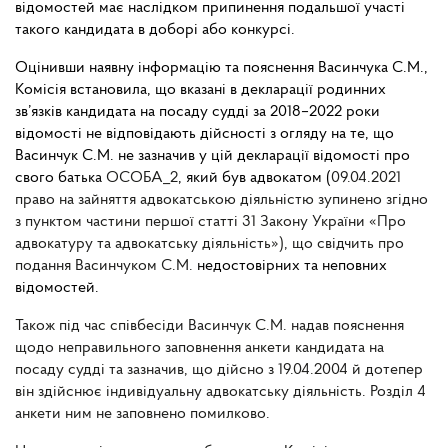
відомостей має наслідком припинення подальшої участі
такого кандидата в доборі або конкурсі.
Оцінивши наявну інформацію та пояснення Васинчука С.М.,
Комісія встановила, що вказані в декларації родинних
зв’язків кандидата на посаду судді за 2018–2022 роки
відомості не відповідають дійсності з огляду на те, що
Васинчук С.М. не зазначив у цій декларації відомості про
свого батька
ОСОБА_2
, який був адвокатом (
09.04.2021
право на зайняття адвокатською діяльністю зупинено згідно
з пунктом частини першої статті 31 Закону України «Про
адвокатуру та адвокатську діяльність»), що свідчить про
подання Васинчуком С.М.
недостовірних та неповних
відомостей.
Також під час співбесіди Васинчук С.М. надав пояснення
щодо неправильного заповнення анкети кандидата на
посаду судді та зазначив, що дійсно з 19.04.2004 й дотепер
він здійснює індивідуальну адвокатську діяльність. Розділ 4
анкети ним не заповнено помилково.