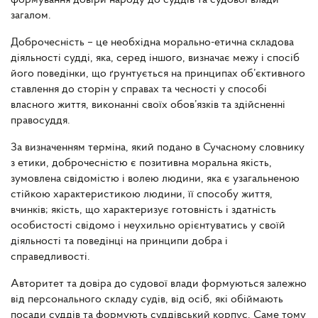
формування довіри народу до суддів та судової влади
загалом.
Доброчесність – це необхідна морально-етична складова
діяльності судді, яка, серед іншого, визначає межу і спосіб
його поведінки, що ґрунтується на принципах об’єктивного
ставлення до сторін у справах та чесності у способі
власного життя, виконанні своїх обов’язків та здійсненні
правосуддя.
За визначенням терміна, який подано в Сучасному словнику
з етики, доброчесністю є позитивна моральна якість,
зумовлена свідомістю і волею людини, яка є узагальненою
стійкою характеристикою людини, її способу життя,
вчинків; якість, що характеризує готовність і здатність
особистості свідомо і неухильно орієнтуватись у своїй
діяльності та поведінці на принципи добра і
справедливості.
Авторитет та довіра до судової влади формуються залежно
від персонального складу судів, від осіб, які обіймають
посади суддів та формують суддівський корпус. Саме тому