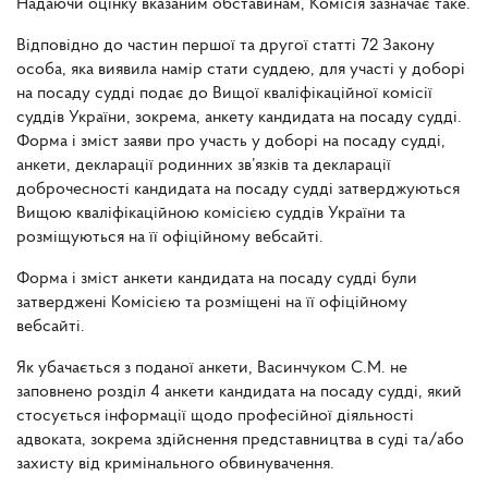
Надаючи оцінку вказаним обставинам, Комісія зазначає таке.
Відповідно до частин першої та другої статті 72 Закону
особа, яка виявила намір стати суддею, для участі у доборі
на посаду судді подає до Вищої кваліфікаційної комісії
суддів України, зокрема,
анкету кандидата на посаду судді.
Форма і зміст заяви про участь у доборі на посаду судді,
анкети, декларації родинних зв’язків та декларації
доброчесності кандидата на посаду судді затверджуються
Вищою кваліфікаційною комісією суддів України та
розміщуються на її офіційному вебсайті.
Форма і зміст анкети кандидата на посаду судді були
затверджені Комісією та розміщені на її офіційному
вебсайті.
Як убачається з поданої анкети, Васинчуком С.М. не
заповнено розділ 4 анкети кандидата на посаду судді, який
стосується інформації щодо професійної діяльності
адвоката, зокрема здійснення представництва в суді та/або
захисту від кримінального обвинувачення.