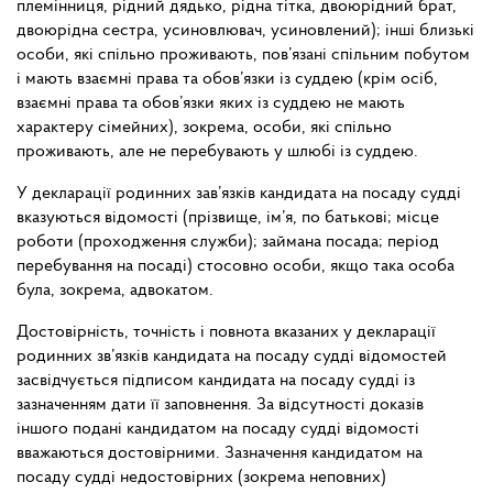
племінниця, рідний дядько, рідна тітка, двоюрідний брат,
двоюрідна сестра, усиновлювач, усиновлений); інші близькі
особи, які спільно проживають, пов’язані спільним побутом
і мають взаємні права та обов’язки із суддею (крім осіб,
взаємні права та обов’язки яких із суддею не мають
характеру сімейних), зокрема, особи, які спільно
проживають, але не перебувають у шлюбі із суддею.
У декларації родинних зав’язків кандидата на посаду судді
вказуються відомості (прізвище, ім’я, по батькові; місце
роботи (проходження служби); займана посада; період
перебування на посаді) стосовно особи, якщо така особа
була, зокрема, адвокатом.
Достовірність, точність і повнота вказаних у
декларації
родинних зв’язків кандидата на посаду
судді відомостей
засвідчується підписом кандидата на посаду судді із
зазначенням дати її заповнення. За відсутності доказів
іншого подані кандидатом на посаду судді відомості
вважаються достовірними. Зазначення кандидатом на
посаду судді недостовірних (зокрема неповних)