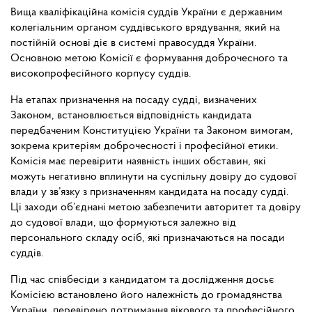
Вища кваліфікаційна комісія суддів України є державним
колегіальним органом суддівського врядування, який на
постійній основі діє в системі правосуддя України.
Основною метою Комісії є формування доброчесного та
високопрофесійного корпусу суддів.
На етапах призначення на посаду судді, визначених
Законом, встановлюється відповідність кандидата
передбаченим Конституцією України та Законом вимогам,
зокрема критеріям доброчесності і професійної етики.
Комісія має перевірити наявність інших обставин, які
можуть негативно вплинути на суспільну довіру до судової
влади у зв’язку з призначенням кандидата на посаду судді.
Ці заходи об’єднані метою забезпечити авторитет та довіру
до судової влади, що формуються залежно від
персонального складу осіб, які призначаються на посади
суддів.
Під час співбесіди з кандидатом та дослідження досьє
Комісією встановлено його належність до громадянства
України, перевірено дотримання вікового та професійного