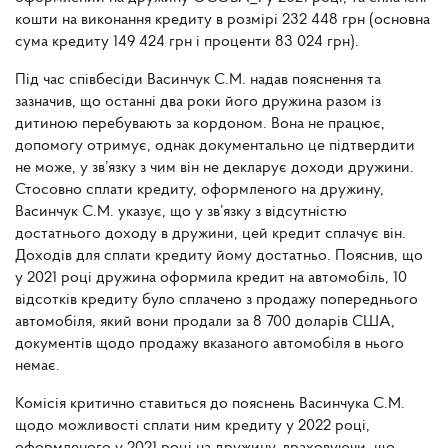
кошти на виконання кредиту в розмірі 232 448 грн (основна
сума кредиту 149 424 грн і проценти 83 024 грн).
Під час співбесіди Васинчук С.М. надав пояснення та
зазначив, що останні два роки його дружина разом із
дитиною перебувають за кордоном. Вона не працює,
допомогу отримує, однак документально це підтвердити
не може, у зв’язку з чим він не декларує доходи дружини.
Стосовно сплати кредиту, оформленого на дружину,
Васинчук С.М. указує, що у зв’язку з відсутністю
достатнього доходу в дружини, цей кредит сплачує він.
Доходів для сплати кредиту йому достатньо. Пояснив, що
у 2021 році дружина оформила кредит на автомобіль, 10
відсотків кредиту було сплачено з продажу попереднього
автомобіля, який вони продали за 8 700 доларів США,
документів щодо продажу вказаного автомобіля в нього
немає.
Комісія критично ставиться до пояснень Васинчука С.М.
щодо можливості сплати ним кредиту у 2022 році,