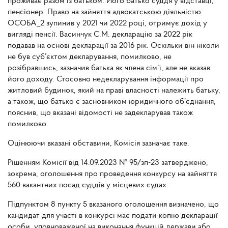
проживає разом із батьком. Його батько суддя у відставці,
пенсіонер. Право на зайняття адвокатською діяльністю
ОСОБА_2 зупинив у 2021 чи 2022 році, отримує дохід у
вигляді пенсії. Васинчук С.М. декларацію за 2022 рік
подавав на основі декларації за 2016 рік. Оскільки він ніколи
не був суб’єктом декларування, помилково, не
розібравшись, зазначив батька як члена сім’ї, але не вказав
його доходу. Стосовно недекларування інформації про
житловий будинок, який на праві власності належить батьку,
а також, що батько є засновником юридичного об’єднання,
пояснив, що вказані відомості не задекларував також
помилково.
Оцінюючи вказані обставини, Комісія зазначає таке.
Рішенням Комісії від 14.09.2023 № 95/зп-23 затверджено,
зокрема, оголошення про проведення конкурсу на зайняття
560 вакантних посад суддів у місцевих судах.
Підпунктом 8 пункту 5 вказаного оголошення визначено, що
кандидат для участі в конкурсі має подати копію декларації
особи, уповноваженої на виконання функцій держави або