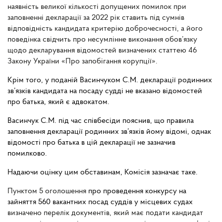
наявність великої кількості допущених помилок при
заповненні декларації за 2022 рік ставить під сумнів
відповідність кандидата критерію доброчесності, а його
поведінка свідчить про несумлінне виконання обов’язку
щодо декларування відомостей визначених статтею 46
Закону України «Про запобігання корупції».
Крім того, у поданій Васинчуком С.М. декларації родинних
зв’язків кандидата на посаду судді не вказано відомостей
про батька, який є адвокатом.
Васинчук С.М. під час співбесіди пояснив, що правила
заповнення декларації родинних зв’язків йому відомі, однак
відомості про батька в цій декларації не зазначив
помилково.
Надаючи оцінку цим обставинам, Комісія зазначає таке.
Пунктом 5 оголошення
про проведення конкурсу на
зайняття 560 вакантних посад суддів у місцевих судах
визначено перелік документів, який має подати кандидат