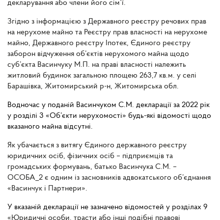
декларування або члени його сім’ї.
Згідно з інформацією з Державного реєстру речових прав
на нерухоме майно та Реєстру прав власності на нерухоме
майно, Державного реєстру Іпотек, Єдиного реєстру
заборон відчуження об’єктів нерухомого майна щодо
суб’єкта Васинчуку М.П. на праві власності належить
житловий будинок загальною площею 263,7 кв.м. у селі
Барашівка, Житомирський р-н, Житомирська обл.
Водночас у поданій Васинчуком С.М. декларації за 2022 рік
у розділі 3 «Об’єкти нерухомості» будь-які відомості щодо
вказаного майна відсутні.
Як убачається з витягу Єдиного державного реєстру
юридичних осіб, фізичних осіб – підприємців та
громадських формувань, батько Васинчука С.М. –
ОСОБА_2 є одним із засновників адвокатського об’єднання
«Васинчук і Партнери».
У вказаній декларації не зазначено відомостей у розділах 9
«Юридичні особи, трасти або інші подібні правові