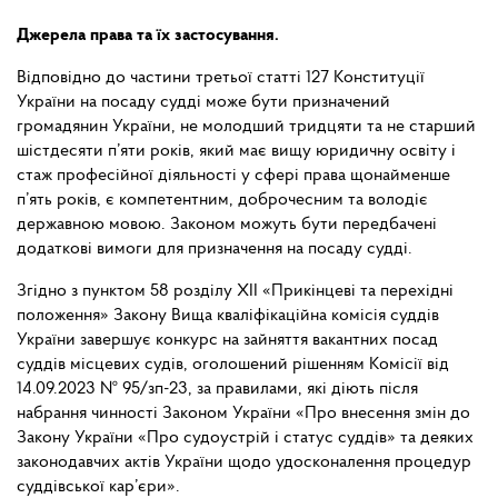
Джерела права та їх застосування.
Відповідно
до
частини
третьої
статті
127
Конституції
України
на
посаду
судді
може бути призначений
громадянин України, не молодший тридцяти та не старший
шістдесяти п’яти років, який має вищу юридичну освіту і
стаж професійної діяльності у сфері права щонайменше
п’ять років, є компетентним, доброчесним та володіє
державною мовою. Законом можуть бути передбачені
додаткові вимоги для призначення на посаду судді.
Згідно з пунктом 58 розділу XII «Прикінцеві та перехідні
положення» Закону Вища кваліфікаційна комісія суддів
України завершує конкурс на зайняття вакантних посад
суддів місцевих судів, оголошений рішенням Комісії від
14.09.2023 № 95/зп-23, за правилами, які діють після
набрання чинності Законом України «Про внесення змін до
Закону України «Про судоустрій і статус суддів» та деяких
законодавчих актів України щодо удосконалення процедур
суддівської кар’єри».