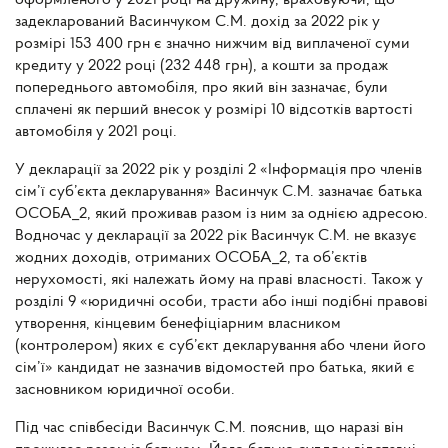
оформленого у 2021 році на дружину, враховуючи, що
задекларований Васинчуком С.М. дохід за 2022 рік у
розмірі 153 400 грн є значно нижчим від виплаченої суми
кредиту у 2022 році (232 448 грн), а кошти за продаж
попереднього автомобіля, про який він зазначає, були
сплачені як перший внесок у розмірі 10 відсотків вартості
автомобіля у 2021 році.
У декларації за 2022 рік у розділі 2 «Інформація про членів
сім’ї суб’єкта декларування» Васинчук С.М. зазначає батька
ОСОБА_2, який проживав разом із ним за однією адресою.
Водночас у декларації за 2022 рік Васинчук С.М. не вказує
жодних доходів, отриманих ОСОБА_2, та об’єктів
нерухомості, які належать йому на праві власності. Також у
розділі 9 «юридичні особи, трасти або інші подібні правові
утворення, кінцевим бенефіціарним власником
(контролером) яких є суб’єкт декларування або члени його
сім’ї» кандидат не зазначив відомостей про батька, який є
засновником юридичної особи.
Під час співбесіди Васинчук С.М. пояснив, що наразі він