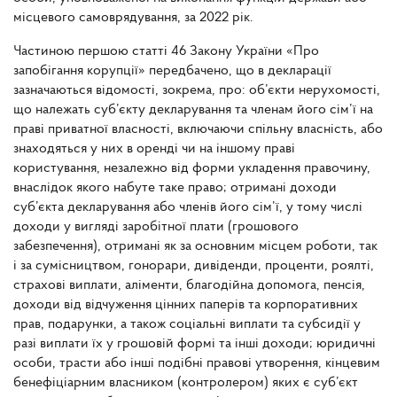
місцевого самоврядування, за 2022 рік.
Частиною першою статті 46 Закону України «Про
запобігання корупції» передбачено, що в декларації
зазначаються відомості, зокрема, про: об’єкти нерухомості,
що належать суб’єкту декларування та членам його сім’ї на
праві приватної власності, включаючи спільну власність, або
знаходяться у них в оренді чи на іншому праві
користування, незалежно від форми укладення правочину,
внаслідок якого набуте таке право; отримані доходи
суб’єкта декларування або членів його сім’ї, у тому числі
доходи у вигляді заробітної плати (грошового
забезпечення), отримані як за основним місцем роботи, так
і за сумісництвом, гонорари, дивіденди, проценти, роялті,
страхові виплати, аліменти, благодійна допомога, пенсія,
доходи від відчуження цінних паперів та корпоративних
прав, подарунки, а також соціальні виплати та субсидії у
разі виплати їх у грошовій формі та інші доходи; юридичні
особи, трасти або інші подібні правові утворення, кінцевим
бенефіціарним власником (контролером) яких є суб’єкт