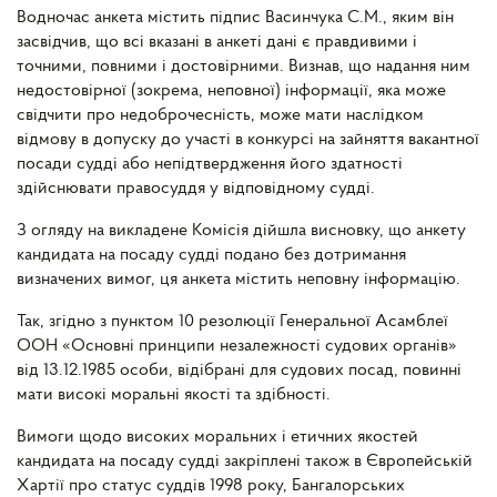
Водночас анкета містить підпис Васинчука С.М., яким він
засвідчив, що всі вказані в анкеті дані є правдивими і
точними, повними і достовірними. Визнав, що надання ним
недостовірної (зокрема, неповної) інформації, яка може
свідчити про недоброчесність, може мати наслідком
відмову в допуску до участі в конкурсі на зайняття вакантної
посади судді або непідтвердження його здатності
здійснювати правосуддя у відповідному судді.
З огляду на викладене Комісія дійшла висновку, що анкету
кандидата на посаду судді подано без дотримання
визначених вимог, ця анкета містить неповну інформацію.
Так, згідно з пунктом 10 резолюції Генеральної Асамблеї
ООН «Основні принципи незалежності судових органів»
від 13.12.1985 особи, відібрані для судових посад, повинні
мати високі моральні якості та здібності.
Вимоги щодо високих моральних і етичних якостей
кандидата на посаду судді закріплені також в Європейській
Хартії про статус суддів 1998 року, Бангалорських