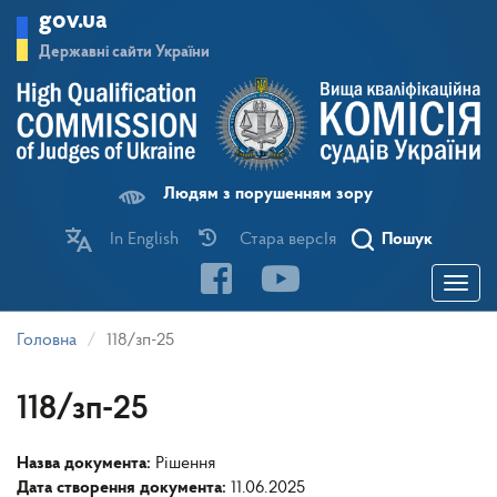
Перейти
gov.ua
до
основного
Державні сайти України
матеріалу
Людям з порушенням зору
In English
Стара версІя
Пошук
Toggle
navigatio
Головна
118/зп-25
118/зп-25
Назва документа:
Рішення
Дата створення документа:
11.06.2025