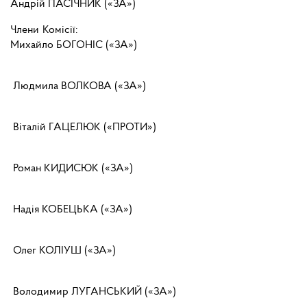
Андрій ПАСІЧНИК («ЗА»)
Члени Комісії:
Михайло БОГОНІС («ЗА»)
Людмила ВОЛКОВА («ЗА»)
Віталій ГАЦЕЛЮК («ПРОТИ»)
Роман КИДИСЮК («ЗА»)
Надія КОБЕЦЬКА («ЗА»)
Олег КОЛІУШ («ЗА»)
Володимир ЛУГАНСЬКИЙ («ЗА»)