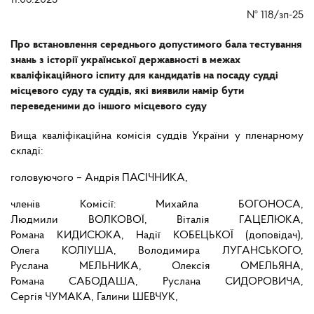
11.06.2025
№
118/зп-25
Про встановлення середнього допустимого бала тестування
знань з історії української державності в межах
кваліфікаційного іспиту для кандидатів на посаду судді
місцевого суду та суддів, які виявили намір бути
переведеними до іншого місцевого суду
Вища кваліфікаційна комісія суддів України у пленарному
складі:
головуючого – Андрія ПАСІЧНИКА,
членів Комісії: Михайла БОГОНОСА,
Людмили ВОЛКОВОЇ, Віталія ГАЦЕЛЮКА,
Романа КИДИСЮКА, Надії КОБЕЦЬКОЇ (доповідач),
Олега КОЛІУША, Володимира ЛУГАНСЬКОГО,
Руслана МЕЛЬНИКА, Олексія ОМЕЛЬЯНА,
Романа САБОДАША, Руслана СИДОРОВИЧА,
Сергія ЧУМАКА, Галини ШЕВЧУК,