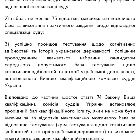
бала за тестування щодо загальних знань у сфері права та
відповідної спеціалізації суду;
2) набрав не менше 75 відсотків максимально можливого
бала за виконання практичного завдання щодо відповідної
спеціалізації суду;
3) успішно пройшов тестування щодо когнітивних
здібностей та історії української державності. Успішним
проходженням вважається набрання кандидатом
середнього допустимого бала тестування щодо
когнітивних здібностей та історії української державності,
встановленого Вищою кваліфікаційною комісією суддів
України.
Відповідно до частини шостої статті 74 Закону Вища
кваліфікаційна комісія суддів України встановлює
прохідний бал кваліфікаційного іспиту, який не може бути
нижчим за 75 відсотків максимально можливого бала за
відповідне тестування (крім тестування щодо когнітивних
здібностей та історії української державності) та виконання
практичного завдання кваліфікаційного іспиту.