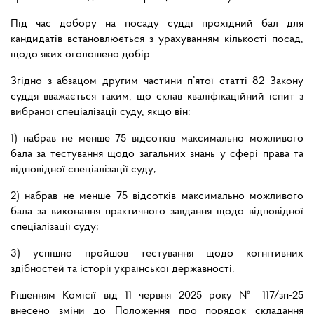
Під час добору на посаду судді прохідний бал для
кандидатів встановлюється з урахуванням кількості посад,
щодо яких оголошено добір.
Згідно з абзацом другим частини п’ятої статті 82 Закону
суддя вважається таким, що склав кваліфікаційний іспит з
вибраної спеціалізації суду, якщо він:
1) набрав не менше 75 відсотків максимально можливого
бала за тестування щодо загальних знань у сфері права та
відповідної спеціалізації суду;
2) набрав не менше 75 відсотків максимально можливого
бала за виконання практичного завдання щодо відповідної
спеціалізації суду;
3) успішно пройшов тестування щодо когнітивних
здібностей та історії української державності.
Рішенням Комісії від 11 червня 2025 року № 117/зп-25
внесено зміни до Положення про порядок складання