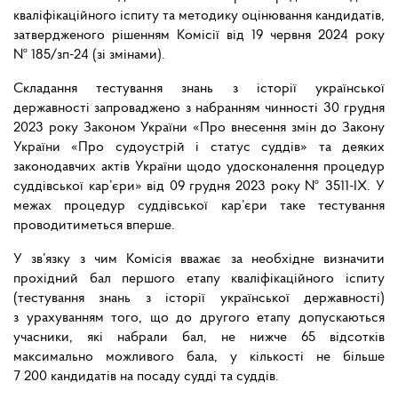
кваліфікаційного іспиту та методику оцінювання кандидатів,
затвердженого рішенням Комісії від 19 червня 2024 року
№ 185/зп-24 (зі змінами).
Складання тестування знань з історії української
державності запроваджено з набранням чинності 30 грудня
2023 року Законом України «Про внесення змін до Закону
України «Про судоустрій і статус суддів» та деяких
законодавчих актів України щодо удосконалення процедур
суддівської кар’єри» від 09 грудня 2023 року № 3511-IX. У
межах процедур суддівської кар’єри таке тестування
проводитиметься вперше.
У зв’язку з чим Комісія вважає за необхідне визначити
прохідний бал першого етапу кваліфікаційного іспиту
(тестування знань з історії української державності)
з урахуванням того, що до другого етапу допускаються
учасники, які набрали бал, не нижче 65 відсотків
максимально можливого бала, у кількості не більше
7 200 кандидатів на посаду судді та суддів.