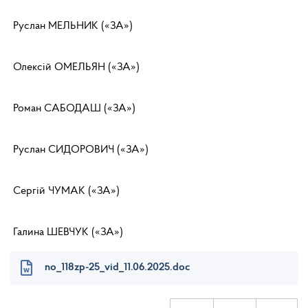
Руслан МЕЛЬНИК («ЗА»)
Олексій ОМЕЛЬЯН («ЗА»)
Роман САБОДАШ («ЗА»)
Руслан СИДОРОВИЧ («ЗА»)
Сергій ЧУМАК («ЗА»)
Галина ШЕВЧУК («ЗА»)
no_118zp-25_vid_11.06.2025.doc