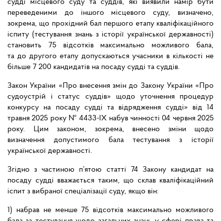
судді місцевого суду та суддів, які виявили намір бути
переведеними до іншого місцевого суду, визначено,
зокрема, що прохідний бал першого етапу кваліфікаційного
іспиту (тестування знань з історії української державності)
становить 75 відсотків максимально можливого бала,
та до другого етапу допускаються учасники в кількості не
більше 7 200 кандидатів на посаду судді та суддів.
Закон України «Про внесення змін до Закону України «Про
судоустрій і статус суддів» щодо уточнення процедур
конкурсу на посаду судді та відрядження судді» від 14
травня 2025 року № 4433-ІХ набув чинності 04 червня 2025
року. Цим законом, зокрема, внесено зміни щодо
визначення допустимого бала тестування з історії
української державності.
Згідно з частиною п’ятою статті 74 Закону кандидат на
посаду судді вважається таким, що склав кваліфікаційний
іспит з вибраної спеціалізації суду, якщо він:
1) набрав не менше 75 відсотків максимально можливого