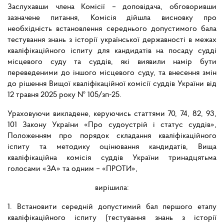
Заслухавши члена Комісії – доповідача, обговоривши
зазначене питання, Комісія дійшла висновку про
необхідність встановлення середнього допустимого бала
тестування знань з історії української державності в межах
кваліфікаційного іспиту для кандидатів на посаду судді
місцевого суду та суддів, які виявили намір бути
переведеними до іншого місцевого суду, та внесення змін
до рішення Вищої кваліфікаційної комісії суддів України від
12 травня 2025 року № 105/зп-25.
Ураховуючи викладене, керуючись статтями 70, 74, 82, 93,
101 Закону України «Про судоустрій і статус суддів»,
Положенням про порядок складання кваліфікаційного
іспиту та методику оцінювання кандидатів, Вища
кваліфікаційна комісія суддів України тринадцятьма
голосами «ЗА» та одним – «ПРОТИ»,
вирішила:
1. Встановити середній допустимий бал першого етапу
кваліфікаційного іспиту (тестування знань з історії